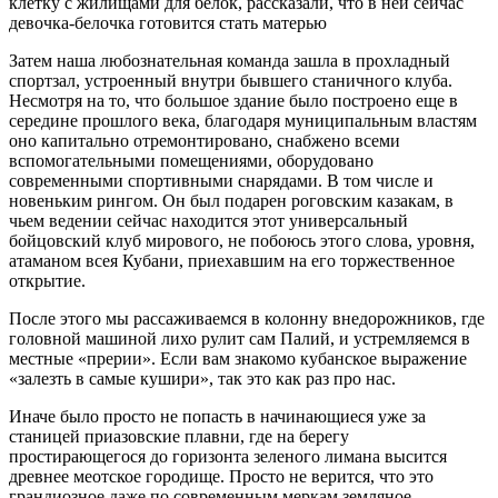
клетку с жилищами для белок, рассказали, что в ней сейчас
девочка-белочка готовится стать матерью
Затем наша любознательная команда зашла в прохладный
спортзал, устроенный внутри бывшего станичного клуба.
Несмотря на то, что большое здание было построено еще в
середине прошлого века, благодаря муниципальным властям
оно капитально отремонтировано, снабжено всеми
вспомогательными помещениями, оборудовано
современными спортивными снарядами. В том числе и
новеньким рингом. Он был подарен роговским казакам, в
чьем ведении сейчас находится этот универсальный
бойцовский клуб мирового, не побоюсь этого слова, уровня,
атаманом всея Кубани, приехавшим на его торжественное
открытие.
После этого мы рассаживаемся в колонну внедорожников, где
головной машиной лихо рулит сам Палий, и устремляемся в
местные «прерии». Если вам знакомо кубанское выражение
«залезть в самые кушири», так это как раз про нас.
Иначе было просто не попасть в начинающиеся уже за
станицей приазовские плавни, где на берегу
простирающегося до горизонта зеленого лимана высится
древнее меотское городище. Просто не верится, что это
грандиозное даже по современным меркам земляное