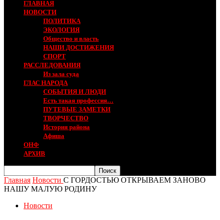
ГЛАВНАЯ
НОВОСТИ
ПОЛИТИКА
ЭКОЛОГИЯ
Общество и власть
НАШИ ДОСТИЖЕНИЯ
СПОРТ
РАССЛЕДОВАНИЯ
Из зала суда
ГЛАС НАРОДА
СОБЫТИЯ И ЛЮДИ
Есть такая профессия…
ПУТЕВЫЕ ЗАМЕТКИ
ТВОРЧЕСТВО
История района
Афиша
ОНФ
АРХИВ
Главная
Новости
С ГОРДОСТЬЮ ОТКРЫВАЕМ ЗАНОВО
НАШУ МАЛУЮ РОДИНУ
Новости