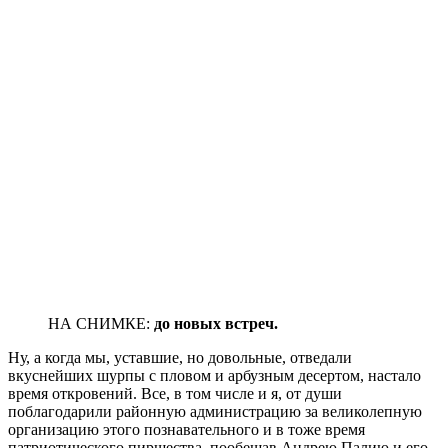
НА СНИМКЕ:
до новых встреч.
Ну, а когда мы, уставшие, но довольные, отведали
вкуснейших шурпы с пловом и арбузным десертом, настало
время откровений. Все, в том числе и я, от души
поблагодарили районную администрацию за великолепную
организацию этого познавательного и в тоже время
патриотического пиршества, пообещав Андрею Палию и его