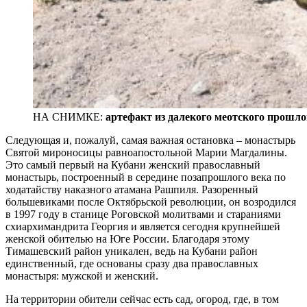
НА СНИМКЕ:
артефакт из далекого меотского прошло
Следующая и, пожалуй, самая важная остановка – монастырь
Святой мироносицы равноапостольной Марии Магдалины.
Это самый первый на Кубани женский православный
монастырь, построенный в середине позапрошлого века по
ходатайству наказного атамана Рашпиля. Разоренный
большевиками после Октябрьской революции, он возродился
в 1997 году в станице Роговской молитвами и стараниями
схиархимандрита Георгия и является сегодня крупнейшей
женской обителью на Юге России. Благодаря этому
Тимашевский район уникален, ведь на Кубани район
единственный, где основаны сразу два православных
монастыря: мужской и женский.
На территории обители сейчас есть сад, огород, где, в том