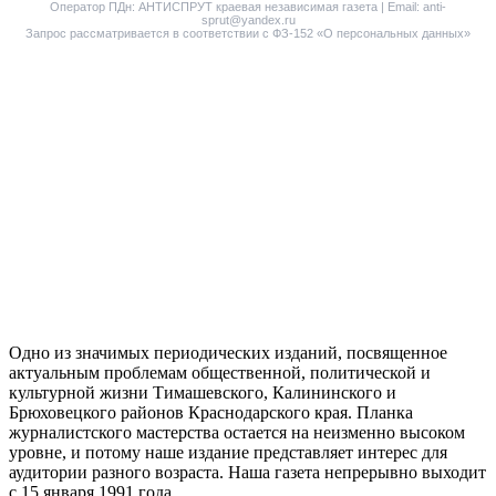
Оператор ПДн: АНТИСПРУТ краевая независимая газета | Email: anti-
sprut@yandex.ru
Запрос рассматривается в соответствии с ФЗ-152 «О персональных данных»
Одно из значимых периодических изданий, посвященное
актуальным проблемам общественной, политической и
культурной жизни Тимашевского, Калининского и
Брюховецкого районов Краснодарского края. Планка
журналистского мастерства остается на неизменно высоком
уровне, и потому наше издание представляет интерес для
аудитории разного возраста. Наша газета непрерывно выходит
с 15 января 1991 года.