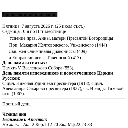
Православный календарь.
Пятница, 7 августа 2026 г.
(25 июля ст.ст.)
Седмица 10-я по Пятидесятнице
Успение прав. Анны, матери Пресвятой Богородицы
Прп. Макария Желтоводского, Унженского (1444)
Свв. жен Олимпиады диакониссы (409)
и Евпраксии девы, Тавеннской (413)
День памяти святых:
Память V Вселенского Собора (553).
День памяти исповедников и новомучеников Церкви
Русской:
Сщмч. Николая Удинцева пресвитера (1918); сщмч.
Александра Сахарова пресвитера (1927); св. Ираиды Тихо́вой
исп. (1967).
Постный день.
Чтения дня
Евангелие и Апостол:
На лит.: -
Ап.:
2 Кор.1:12-20
Ев.:
Мф.22:23-33