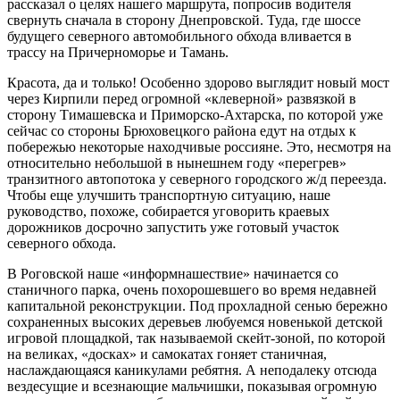
рассказал о целях нашего маршрута, попросив водителя
свернуть сначала в сторону Днепровской. Туда, где шоссе
будущего северного автомобильного обхода вливается в
трассу на Причерноморье и Тамань.
Красота, да и только! Особенно здорово выглядит новый мост
через Кирпили перед огромной «клеверной» развязкой в
сторону Тимашевска и Приморско-Ахтарска, по которой уже
сейчас со стороны Брюховецкого района едут на отдых к
побережью некоторые находчивые россияне. Это, несмотря на
относительно небольшой в нынешнем году «перегрев»
транзитного автопотока у северного городского ж/д переезда.
Чтобы еще улучшить транспортную ситуацию, наше
руководство, похоже, собирается уговорить краевых
дорожников досрочно запустить уже готовый участок
северного обхода.
В Роговской наше «информнашествие» начинается со
станичного парка, очень похорошевшего во время недавней
капитальной реконструкции. Под прохладной сенью бережно
сохраненных высоких деревьев любуемся новенькой детской
игровой площадкой, так называемой скейт-зоной, по которой
на великах, «досках» и самокатах гоняет станичная,
наслаждающаяся каникулами ребятня. А неподалеку отсюда
вездесущие и всезнающие мальчишки, показывая огромную