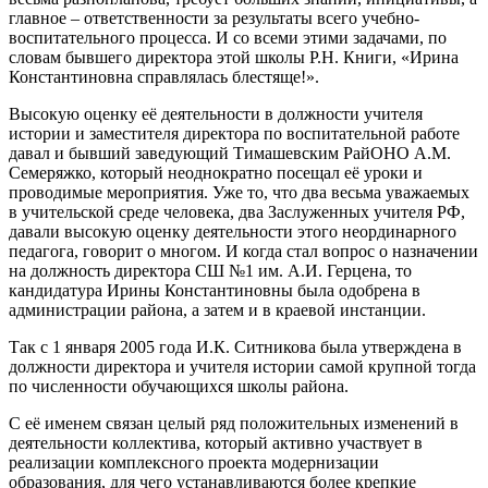
главное – ответственности за результаты всего учебно-
воспитательного процесса. И со всеми этими задачами, по
словам бывшего директора этой школы Р.Н. Книги, «Ирина
Константиновна справлялась блестяще!».
Высокую оценку её деятельности в должности учителя
истории и заместителя директора по воспитательной работе
давал и бывший заведующий Тимашевским РайОНО А.М.
Семеряжко, который неоднократно посещал её уроки и
проводимые мероприятия. Уже то, что два весьма уважаемых
в учительской среде человека, два Заслуженных учителя РФ,
давали высокую оценку деятельности этого неординарного
педагога, говорит о многом. И когда стал вопрос о назначении
на должность директора СШ №1 им. А.И. Герцена, то
кандидатура Ирины Константиновны была одобрена в
администрации района, а затем и в краевой инстанции.
Так с 1 января 2005 года И.К. Ситникова была утверждена в
должности директора и учителя истории самой крупной тогда
по численности обучающихся школы района.
С её именем связан целый ряд положительных изменений в
деятельности коллектива, который активно участвует в
реализации комплексного проекта модернизации
образования, для чего устанавливаются более крепкие