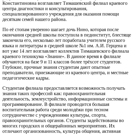
Константиновна возглавляет Тимашевский филиал краевого
центра диагностики и консультирования,
специализированного учреждения для оказания помощи
десяткам семей нашего района.
По её стопам уверенно шагает дочь Нино, которая после
окончания средней школы поступила в пединститут, блестяще
закончила его, несколько лет поработала учителем русского
языка и литературы в средней школе №1 им. А.И. Герцена и
вот уже 14 лет возглавляет коллектив Тимашевского филиала
краевого техникума «Знание». В данное время в филиале
обучаются на базе 9 и 11 классов более трёхсот студентов.
Глубокие, прочные знания студентам дают опытные
преподаватели, приезжающие из краевого центра, и местные
педагогические кадры.
Студентам филиала предоставляется возможность получать
знания таких профессий как: правоохранительная
деятельность, землеустройство, информационные системы и
программирование. В филиале проводится большая
воспитательная работа среди молодёжи при тесном
сотрудничестве с учреждениями культуры, спорта,
правоохранительных органов. Студенты задействованы во
многих городских и общерайонных мероприятиях. Их
отличают организованность, культура общения, активная