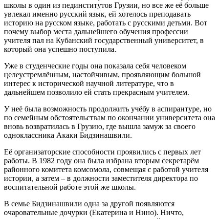
школы в один из пединститутов Грузии, но все же её больше
увлекал именно русский язык, ей хотелось преподавать
историю на русском языке, работать с русскими детьми. Вот
почему выбор места дальнейшего обучения профессии
учителя пал на Кубанский государственный университет, в
который она успешно поступила.
Уже в студенческие годы она показала себя человеком
целеустремлённым, настойчивым, проявляющим большой
интерес к исторической научной литературе, что в
дальнейшем позволило ей стать прекрасным учителем.
У неё была возможность продолжить учёбу в аспирантуре, но
по семейным обстоятельствам по окончании университета она
вновь возвратилась в Грузию, где вышла замуж за своего
одноклассника Акаки Бидзинашвили.
Её организаторские способности проявились с первых лет
работы. В 1982 году она была избрана вторым секретарём
районного комитета комсомола, совмещая с работой учителя
истории, а затем – в должности заместителя директора по
воспитательной работе этой же школы.
В семье Бидзинашвили одна за другой появляются
очаровательные дочурки (Екатерина и Нино). Ничто,