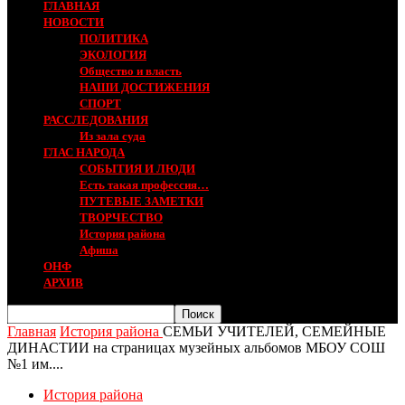
ГЛАВНАЯ
НОВОСТИ
ПОЛИТИКА
ЭКОЛОГИЯ
Общество и власть
НАШИ ДОСТИЖЕНИЯ
СПОРТ
РАССЛЕДОВАНИЯ
Из зала суда
ГЛАС НАРОДА
СОБЫТИЯ И ЛЮДИ
Есть такая профессия…
ПУТЕВЫЕ ЗАМЕТКИ
ТВОРЧЕСТВО
История района
Афиша
ОНФ
АРХИВ
Главная
История района
СЕМЬИ УЧИТЕЛЕЙ, СЕМЕЙНЫЕ
ДИНАСТИИ на страницах музейных альбомов МБОУ СОШ
№1 им....
История района