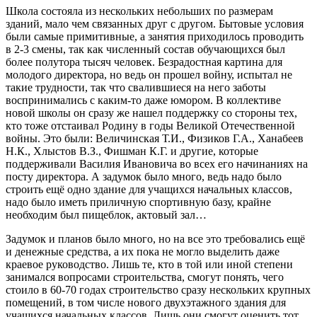
Школа состояла из нескольких небольших по размерам
зданий, мало чем связанных друг с другом. Бытовые условия
были самые примитивные, а занятия приходилось проводить
в 2-3 смены, так как численный состав обучающихся был
более полутора тысяч человек. Безрадостная картина для
молодого директора, но ведь он прошел войну, испытал не
такие трудности, так что свалившиеся на него заботы
воспринимались с каким-то даже юмором. В коллективе
новой школы он сразу же нашел поддержку со стороны тех,
кто тоже отстаивал Родину в годы Великой Отечественной
войны. Это были: Величинская Т.И., Физиков Г.А., Ханабеев
Н.К., Хлыстов В.З., Фишман К.Г. и другие, которые
поддерживали Василия Ивановича во всех его начинаниях на
посту директора. А задумок было много, ведь надо было
строить ещё одно здание для учащихся начальных классов,
надо было иметь приличную спортивную базу, крайне
необходим был пищеблок, актовый зал…
Задумок и планов было много, но на все это требовались ещё
и денежные средства, а их пока не могло выделить даже
краевое руководство. Лишь те, кто в той или иной степени
занимался вопросами строительства, смогут понять, чего
стоило в 60-70 годах строительство сразу нескольких крупных
помещений, в том числе нового двухэтажного здания для
учащихся начальных классов. Лишь они смогут оценить тот