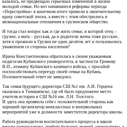
казалось, не предвещало серьезных изменений в жизни
молодой семьи. Но вот начавшиеся реформы периода
«Перестройки» в конечном итоге привели к окончательному
краху советской эпохи, а вместе с этим обострились и
межнациональные отношения в грузинском обществе.
И тогда стал вопрос как и где жить семье, в которой отец –
грузин, а мать – русская, да и родители жены тоже русские,
хотя и прожили в Грузии не один десяток лет и пользовались
уважением со стороны населения?
Ирина Константиновна обратилась к своим уважаемым
педагогам Кубанского университета, в частности Громову
В.П., атаману Кубанского казачьего войска, с просьбой
поспособствовать переезду своей семьи на Кубань.
Положительный ответ не замедлил.
Так семья будущего директора СШ №1 им. А.И. Герцена
оказалась в Тимашевске, где ей было предложено место
учителя истории в СШ №16 им. Л.Н. Толстого.
И здесь она проявила себя с положительной стороны как
хороший организатор внеклассных и внешкольных
мероприятий уже в должности заместителя директора школы.
Работа руководителя воспитательного процесса в школе
весьма разнопланова, требует больших знаний, инициативы, а