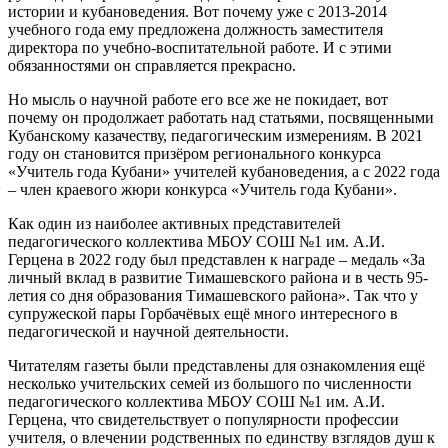
истории и кубановедения. Вот почему уже с 2013-2014
учебного года ему предложена должность заместителя
директора по учебно-воспитательной работе. И с этими
обязанностями он справляется прекрасно.
Но мысль о научной работе его все же не покидает, вот
почему он продолжает работать над статьями, посвященными
Кубанскому казачеству, педагогическим измерениям. В 2021
году он становится призёром регионального конкурса
«Учитель года Кубани» учителей кубановедения, а с 2022 года
– член краевого жюри конкурса «Учитель года Кубани».
Как один из наиболее активных представителей
педагогического коллектива МБОУ СОШ №1 им. А.И.
Герцена в 2022 году был представлен к награде – медаль «За
личный вклад в развитие Тимашевского района и в честь 95-
летия со дня образования Тимашевского района». Так что у
супружеской пары Горбачёвых ещё много интересного в
педагогической и научной деятельности.
Читателям газеты были представлены для ознакомления ещё
несколько учительских семей из большого по численности
педагогического коллектива МБОУ СОШ №1 им. А.И.
Герцена, что свидетельствует о популярности профессии
учителя, о влечении родственных по единству взглядов душ к