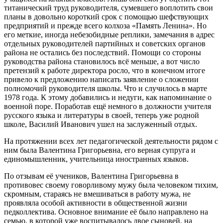
титанический труд руководителя, сумевшего воплотить свои
планы в довольно короткий срок с помощью шефствующих
предприятий и прежде всего колхоза «Память Ленина». Но
его меткие, иногда небезобидные реплики, замечания в адрес
отдельных руководителей партийных и советских органов
района не остались без последствий. Помощи со стороны
руководства района становилось всё меньше, а вот число
претензий к работе директора росло, что в конечном итоге
привело к предложению написать заявление о сложении
полномочий руководителя школы. Что и случилось в марте
1978 года. К этому добавились и недуги, как напоминание о
военной поре. Поработав ещё немного в должности учителя
русского языка и литературы в своей, теперь уже родной
школе, Василий Иванович ушел на заслуженный отдых.
На протяжении всех лет педагогической деятельности рядом с
ним была Валентина Григорьевна, его верная супруга и
единомышленник, учительница иностранных языков.
По отзывам её учеников, Валентина Григорьевна в
противовес своему говорливому мужу была человеком тихим,
скромным, стараясь не вмешиваться в работу мужа, не
проявляла особой активности в общественной жизни
педколлектива. Основное внимание её было направлено на
семью, в которой уже воспитывалось двое сыновей, на