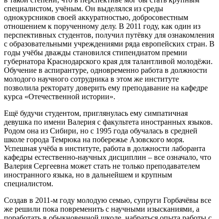
специалистом, учёным. Он выделялся из среды
однокурсников своей аккуратностью, добросовестным
отношением к порученному делу. В 2011 году, как один из
перспективных студентов, получил путёвку для ознакомления
с образовательными учреждениями ряда европейских стран. В
годы учёбы дважды становился стипендиатом премии
губернатора Краснодарского края для талантливой молодёжи.
Обучение в аспирантуре, одновременно работа в должности
молодого научного сотрудника в этом же институте
позволила ректорату доверить ему преподавание на кафедре
курса «Отечественной истории».
Ещё будучи студентом, приглянулась ему симпатичная
девушка по имени Валерия с факультета иностранных языков.
Родом она из Сибири, но с 1995 года обучалась в средней
школе города Темрюка на побережье Азовского моря.
Успешная учёба в институте, работа в должности лаборанта
кафедры естественно-научных дисциплин – все означало, что
Валерия Сергеевна может стать не только преподавателем
иностранного языка, но в дальнейшем и крупным
специалистом.
Создав в 2011-м году молодую семью, супруги Горбачёвы все
же решили пока повременить с научными изысканиями, а
поработать в обыкновенной школе, набраться опыта работы с