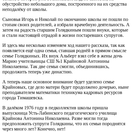
обустройство небольшого дома, построенного на их средства
неподалёку от школы.
Сыновья Игорь и Николай по окончанию школы не пошли по
стопам своих родителей, а избрали врачебную деятельность. А
затем на радость старшим Голядкиным пошли внуки, которые
и стали настоящей отрадой в жизни постаревших супругов.
И здесь мы несколько изменяем ход нашего рассказа, так как
появляется ещё одна семья, ставшая роднёй в прямом смысле
семье Голядкиных. Их внук Альберт взял себе в жены дочь
Марию учительницы СШ №1 Крайновой Антонины
Николаевны. Так две семьи смогли, объединившись,
продолжить теперь уже династию.
А теперь наше основное внимание будет уделено семье
Крайновых, где дело матери будет продолжено дочерью, ныне
преподавателем математики техникума кадровых ресурсов
города Тимашевска.
В далёком 1976 году в педколлектив школы пришла
выпускница Усть-Лабинского педагогического училища
Крайнова Антонина Николаевна. Разве могли тогда
предположить супруги Голядкины, что их семьи породнятся
через много лет? Конечно, нет!