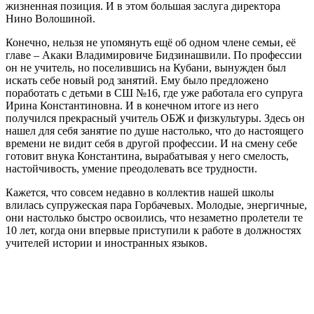
жизненная позиция. И в этом большая заслуга директора
Нино Волошиной.
Конечно, нельзя не упомянуть ещё об одном члене семьи, её
главе – Акаки Владимировиче Бидзинашвили. По профессии
он не учитель, но поселившись на Кубани, вынужден был
искать себе новый род занятий. Ему было предложено
поработать с детьми в СШ №16, где уже работала его супруга
Ирина Константиновна. И в конечном итоге из него
получился прекрасный учитель ОБЖ и физкультуры. Здесь он
нашел для себя занятие по душе настолько, что до настоящего
времени не видит себя в другой профессии. И на смену себе
готовит внука Константина, вырабатывая у него смелость,
настойчивость, умение преодолевать все трудности.
Кажется, что совсем недавно в коллектив нашей школы
влилась супружеская пара Горбачевых. Молодые, энергичные,
они настолько быстро освоились, что незаметно пролетели те
10 лет, когда они впервые приступили к работе в должностях
учителей истории и иностранных языков.