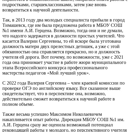
подростками, старшеклассниками, затем уже вновь
возвратиться к научной деятельности.
Так, в 2013 году два молодых специалиста прибыли в город
Тимашевск, где им была предложена работа в МБОУ СОШ
№1 имени А.И. Герцена. Возможно, тогда они и не думали,
что надолго задержатся в должности простых учителей. Что
касается Валерии Сергеевны, то ей вскоре была уготована
должность матери двух прелестных детишек, а уже с этой
обязанностью она справляется прекрасно, но и должность
учителя ей дорога. Вот почему, по возможности, уже с 2021
года она принимает участие в работе жюри муниципального
этапа Всероссийского конкурса профессионального
мастерства педагогов «Мой лучший урок».
С 2022 года Валерия Сергеевна – член краевой комиссии по
проверке ОГЭ по английскому языку. Все сказанное выше
свидетельствует, что в перспективе она, возможно,
действительно сможет возвратиться к научной работе в
полном объеме.
Также весьма успешно Максимом Николаевичем
накапливается опыт работы. Дирекция МБОУ СОШ №1 им.
А.И. Герцена сразу же оценила возможный потенциал
руководящей работы у молодого, но перспективного учителя