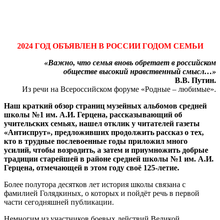
2024 ГОД ОБЪЯВЛЕН В РОССИИ ГОДОМ СЕМЬИ
«Важно, что семья вновь обретает в российском
обществе высокий нравственный смысл…»
В.В. Путин.
Из речи на Всероссийском форуме «Родные – любимые».
Наш краткий обзор страниц музейных альбомов средней
школы №1 им. А.И. Герцена, рассказывающий об
учительских семьях, нашел отклик у читателей газеты
«Антиспрут», предложивших продолжить рассказ о тех,
кто в трудные послевоенные годы приложил много
усилий, чтобы возродить, а затем и приумножить добрые
традиции старейшей в районе средней школы №1 им. А.И.
Герцена, отмечающей в этом году своё 125-летие.
Более полутора десятков лет история школы связана с
фамилией Голядкиных, о которых и пойдёт речь в первой
части сегодняшней публикации.
Немногим из участников боевых действий Великой