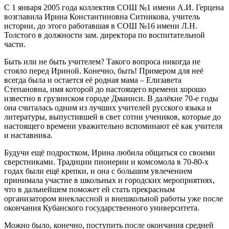
С 1 января 2005 года коллектив СОШ №1 имени А.И. Герцена
возглавила Ирина Константиновна Ситникова, учитель
истории, до этого работавшая в СОШ №16 имени Л.Н.
Толстого в должности зам. директора по воспитательной
части.
Быть или не быть учителем? Такого вопроса никогда не
стояло перед Ириной. Конечно, быть! Примером для неё
всегда была и остается её родная мама – Елизавета
Степановна, имя которой до настоящего времени хорошо
известно в грузинском городе Дманиси. В далёкие 70-е годы
она считалась одним из лучших учителей русского языка и
литературы, выпустившей в свет сотни учеников, которые до
настоящего времени уважительно вспоминают её как учителя
и наставника.
Будучи ещё подростком, Ирина любила общаться со своими
сверстниками. Традиции пионерии и комсомола в 70-80-х
годах были ещё крепки, и она с большим увлечением
принимала участие в школьных и городских мероприятиях,
что в дальнейшем поможет ей стать прекрасным
организатором внеклассной и внешкольной работы уже после
окончания Кубанского государственного университета.
Можно было, конечно, поступить после окончания средней