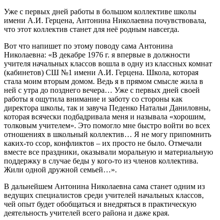
Уже с первых дней работы в большом коллективе школы
имени А.И. Герцена, Антонина Николаевна почувствовала,
что этот коллектив станет для неё родным навсегда.
Вот что напишет по этому поводу сама Антонина
Николаевна: «В декабре 1976 г. я впервые в должности
учителя начальных классов вошла в одну из классных комнат
(кабинетов) СШ №1 имени А.И. Герцена. Школа, которая
стала моим вторым домом. Ведь я в прямом смысле жила в
ней с утра до позднего вечера… Уже с первых дней своей
работы я ощутила внимание и заботу со стороны как
директора школы, так и завуча Педенко Натальи Даниловны,
которая всячески подбадривала меня и называла «хорошим,
толковым учителем». Это помогло мне быстро войти во всех
отношениях в школьный коллектив… Я не могу припомнить
каких-то ссор, конфликтов – их просто не было. Отмечали
вместе все праздники, оказывали моральную и материальную
поддержку в случае беды у кого-то из членов коллектива.
Жили одной дружной семьей…».
В дальнейшем Антонина Николаевна сама станет одним из
ведущих специалистов среди учителей начальных классов,
чей опыт будет обобщаться и внедряться в практическую
деятельность учителей всего района и даже края.