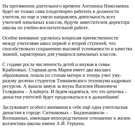
На протяжении длительного времени Антонина Николаевна
будет не только сама плодотворно работать в должности
учителя, но еще и умело направлять деятельность всех
учителей начальных классов, будучи заместителем директора
школы по учебно-воспитательной работе.
Особое внимание уделялось вопросам преемственности
между учителями школ первой и второй ступеней, что
способствовало сохранению высокой успеваемости и качества
знаний, характерных для учащихся начальных классов.
С годами росла численность детей и внуков в семье
Крайновых. Старшая дочь Мария имеет два высших
образования, пошла по стопам матери и теперь учит уму-
разуму десятки студентов Тимашевского техникума кадровых
ресурсов. А вышла замуж за внука Василия Ивановича
Голядкина – Альберта. И будем надеяться, что это цепочка –
династия учителей будет продолжаться и в дальнейшем!
Заслуживает особого внимания к себе ещё одна учительская
династия в городе: Ситниковых – Бидзинашвили –
Волошиных, имеющая непосредственное отношение к жизни
коллектива школы имени А.И. Герцена.