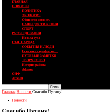
ГЛАВНАЯ
НОВОСТИ
ПОЛИТИКА
ЭКОЛОГИЯ
Общество и власть
НАШИ ДОСТИЖЕНИЯ
СПОРТ
РАССЛЕДОВАНИЯ
Из зала суда
ГЛАС НАРОДА
СОБЫТИЯ И ЛЮДИ
Есть такая профессия…
ПУТЕВЫЕ ЗАМЕТКИ
ТВОРЧЕСТВО
История района
Афиша
ОНФ
АРХИВ
Главная
Новости
Спасибо Путину!
Новости
Спасибо Путину!