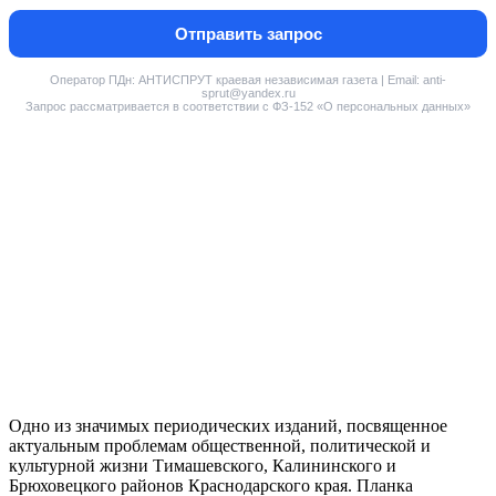
Отправить запрос
Оператор ПДн: АНТИСПРУТ краевая независимая газета | Email: anti-
sprut@yandex.ru
Запрос рассматривается в соответствии с ФЗ-152 «О персональных данных»
Одно из значимых периодических изданий, посвященное
актуальным проблемам общественной, политической и
культурной жизни Тимашевского, Калининского и
Брюховецкого районов Краснодарского края. Планка