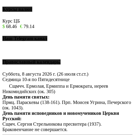
Курсы валют
Курс ЦБ
$
68.46
€
79.14
Наш Telegram канал
Православный календарь.
Суббота, 8 августа 2026 г.
(26 июля ст.ст.)
Седмица 10-я по Пятидесятнице
Сщмчч. Ермолая, Ермиппа и Ермократа, иереев
Никомидийских (ок. 305)
День памяти святых:
Прмц. Параскевы (138-161). Прп. Моисея Угрина, Печерского
(ок. 1043).
День памяти исповедников и новомучеников Церкви
Русской:
Сщмч. Сергия Стрельникова пресвитера (1937).
Браковенчание не совершается.