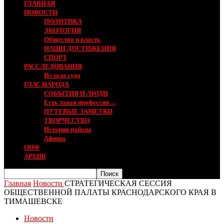
ГЛАВНАЯ
НОВОСТИ
ПОЛИТИКА
ЭКОЛОГИЯ
Общество и власть
НАШИ ДОСТИЖЕНИЯ
СПОРТ
РАССЛЕДОВАНИЯ
Из зала суда
ГЛАС НАРОДА
СОБЫТИЯ И ЛЮДИ
Есть такая профессия…
ПУТЕВЫЕ ЗАМЕТКИ
ТВОРЧЕСТВО
История района
Афиша
ОНФ
АРХИВ
Главная
Новости
СТРАТЕГИЧЕСКАЯ СЕССИЯ
ОБЩЕСТВЕННОЙ ПАЛАТЫ КРАСНОДАРСКОГО КРАЯ В
ТИМАШЕВСКЕ
Новости