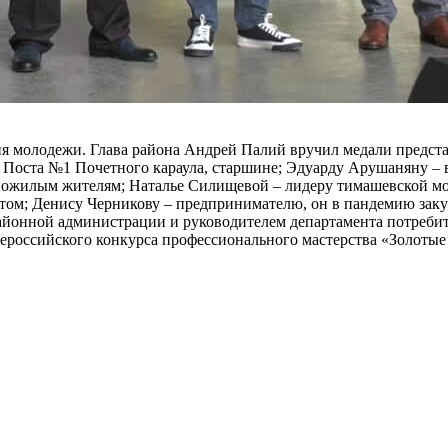
ня молодежи. Глава района Андрей Палий вручил медали предста
Поста №1 Почетного караула, старшине; Эдуарду Арушаняну – в
 пожилым жителям; Наталье Силищевой – лидеру тимашевской 
том; Денису Черникову – предпринимателю, он в пандемию заку
йонной администрации и руководителем департамента потребите
ероссийского конкурса профессионального мастерства «Золотые 