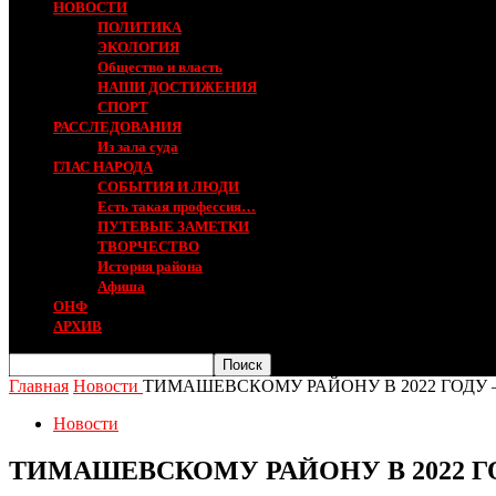
НОВОСТИ
ПОЛИТИКА
ЭКОЛОГИЯ
Общество и власть
НАШИ ДОСТИЖЕНИЯ
СПОРТ
РАССЛЕДОВАНИЯ
Из зала суда
ГЛАС НАРОДА
СОБЫТИЯ И ЛЮДИ
Есть такая профессия…
ПУТЕВЫЕ ЗАМЕТКИ
ТВОРЧЕСТВО
История района
Афиша
ОНФ
АРХИВ
Главная
Новости
ТИМАШЕВСКОМУ РАЙОНУ В 2022 ГОДУ –
Новости
ТИМАШЕВСКОМУ РАЙОНУ В 2022 ГО