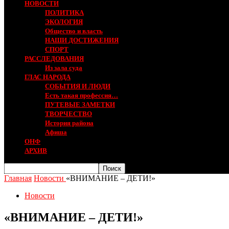
НОВОСТИ
ПОЛИТИКА
ЭКОЛОГИЯ
Общество и власть
НАШИ ДОСТИЖЕНИЯ
СПОРТ
РАССЛЕДОВАНИЯ
Из зала суда
ГЛАС НАРОДА
СОБЫТИЯ И ЛЮДИ
Есть такая профессия…
ПУТЕВЫЕ ЗАМЕТКИ
ТВОРЧЕСТВО
История района
Афиша
ОНФ
АРХИВ
Главная
Новости
«ВНИМАНИЕ – ДЕТИ!»
Новости
«ВНИМАНИЕ – ДЕТИ!»