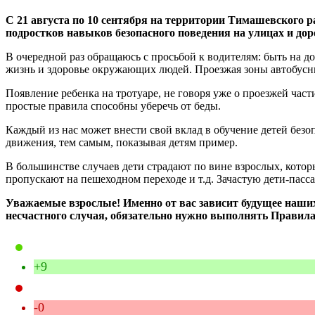
С 21 августа по 10 сентября на территории Тимашевского р
подростков навыков безопасного поведения на улицах и дор
В очередной раз обращаюсь с просьбой к водителям: быть на 
жизнь и здоровье окружающих людей. Проезжая зоны автобусн
Появление ребенка на тротуаре, не говоря уже о проезжей час
простые правила способны уберечь от беды.
Каждый из нас может внести свой вклад в обучение детей без
движения, тем самым, показывая детям пример.
В большинстве случаев дети страдают по вине взрослых, кото
пропускают на пешеходном переходе и т.д. Зачастую дети-па
Уважаемые взрослые! Именно от вас зависит будущее наших 
несчастного случая, обязательно нужно выполнять Правил
+9
-0