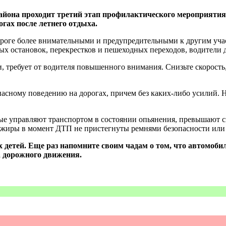
айона проходит третий этап профилактического мероприятия 
огах после летнего отдыха.
дороге более внимательными и предупредительными к другим уча
ых остановок, перекрестков и пешеходных переходов, водители
ти, требует от водителя повышенного внимания. Снизьте скорост
опасному поведению на дорогах, причем без каких-либо усилий. 
рые управляют транспортом в состоянии опьянения, превышают с
ссажиры в момент ДТП не пристегнуты ремнями безопасности ил
детей. Еще раз напомните своим чадам о том, что автомобил
а дорожного движения.