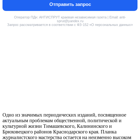
Отправить запрос
Оператор ПДн: АНТИСПРУТ краевая независимая газета | Email: anti-
sprut@yandex.ru
Запрос рассматривается в соответствии с ФЗ-152 «О персональных данных»
Одно из значимых периодических изданий, посвященное
актуальным проблемам общественной, политической и
культурной жизни Тимашевского, Калининского и
Брюховецкого районов Краснодарского края. Планка
журналистского мастерства остается на неизменно высоком