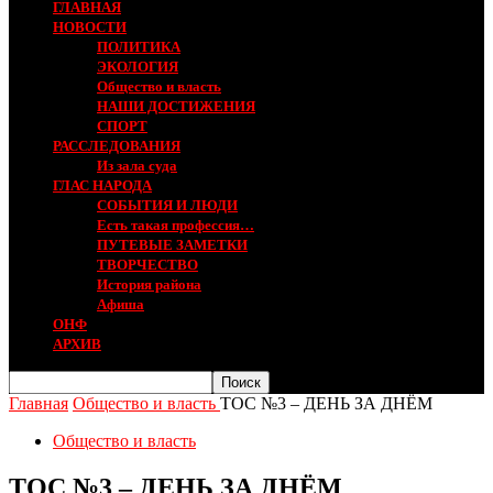
ГЛАВНАЯ
НОВОСТИ
ПОЛИТИКА
ЭКОЛОГИЯ
Общество и власть
НАШИ ДОСТИЖЕНИЯ
СПОРТ
РАССЛЕДОВАНИЯ
Из зала суда
ГЛАС НАРОДА
СОБЫТИЯ И ЛЮДИ
Есть такая профессия…
ПУТЕВЫЕ ЗАМЕТКИ
ТВОРЧЕСТВО
История района
Афиша
ОНФ
АРХИВ
Главная
Общество и власть
ТОС №3 – ДЕНЬ ЗА ДНЁМ
Общество и власть
ТОС №3 – ДЕНЬ ЗА ДНЁМ