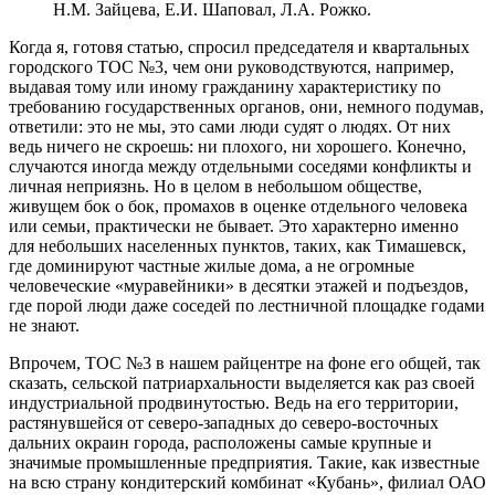
Н.М. Зайцева, Е.И. Шаповал, Л.А. Рожко.
Когда я, готовя статью, спросил председателя и квартальных
городского ТОС №3, чем они руководствуются, например,
выдавая тому или иному гражданину характеристику по
требованию государственных органов, они, немного подумав,
ответили: это не мы, это сами люди судят о людях. От них
ведь ничего не скроешь: ни плохого, ни хорошего. Конечно,
случаются иногда между отдельными соседями конфликты и
личная неприязнь. Но в целом в небольшом обществе,
живущем бок о бок, промахов в оценке отдельного человека
или семьи, практически не бывает. Это характерно именно
для небольших населенных пунктов, таких, как Тимашевск,
где доминируют частные жилые дома, а не огромные
человеческие «муравейники» в десятки этажей и подъездов,
где порой люди даже соседей по лестничной площадке годами
не знают.
Впрочем, ТОС №3 в нашем райцентре на фоне его общей, так
сказать, сельской патриархальности выделяется как раз своей
индустриальной продвинутостью. Ведь на его территории,
растянувшейся от северо-западных до северо-восточных
дальних окраин города, расположены самые крупные и
значимые промышленные предприятия. Такие, как известные
на всю страну кондитерский комбинат «Кубань», филиал ОАО