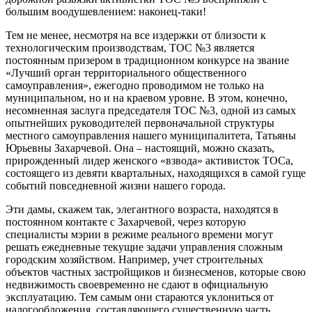
большим воодушевлением: наконец-таки!
Тем не менее, несмотря на все издержки от близости к
технологическим производствам, ТОС №3 является
постоянным призером в традиционном конкурсе на звание
«Лучший орган территориального общественного
самоуправления», ежегодно проводимом не только на
муниципальном, но и на краевом уровне. В этом, конечно,
несомненная заслуга председателя ТОС №3, одной из самых
опытнейших руководителей первоначальной структуры
местного самоуправления нашего муниципалитета, Татьяны
Юрьевны Захарчевой. Она – настоящий, можно сказать,
прирожденный лидер женского «взвода» активисток ТОСа,
состоящего из девяти квартальных, находящихся в самой гуще
событий повседневной жизни нашего города.
Эти дамы, скажем так, элегантного возраста, находятся в
постоянном контакте с Захарчевой, через которую
специалисты мэрии в режиме реального времени могут
решать ежедневные текущие задачи управления сложным
городским хозяйством. Например, учет строительных
объектов частных застройщиков и бизнесменов, которые свою
недвижимость своевременно не сдают в официальную
эксплуатацию. Тем самым они стараются уклониться от
налогообложения, составляющего существенную часть