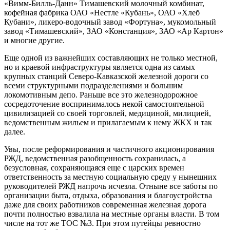
«Вимм-Билль-Данн» Тимашевский молочный комбинат,
кофейная фабрика ОАО «Нестле «Кубань», ОАО «Хлеб
Кубани», ликеро-водочный завод «Фортуна», мукомольный
завод «Тимашевский», ЗАО «Констанция», ЗАО «Ар Картон»
и многие другие.
Еще одной из важнейших составляющих не только местной,
но и краевой инфраструктуры является одна из самых
крупных станций Северо-Кавказской железной дороги со
всеми структурными подразделениями и большим
локомотивным депо. Раньше все это железнодорожное
сосредоточение воспринималось некой самостоятельной
цивилизацией со своей торговлей, медициной, милицией,
ведомственным жильем и прилагаемым к нему ЖКХ и так
далее.
Увы, после реформирования и частичного акционирования
РЖД, ведомственная разобщенность сохранилась, а
безусловная, сохраняющаяся еще с царских времен
ответственность за местную социальную среду у нынешних
руководителей РЖД напрочь исчезла. Отныне все заботы по
организации быта, отдыха, образования и благоустройства
даже для своих работников современная железная дорога
почти полностью взвалила на местные органы власти. В том
числе на тот же ТОС №3. При этом путейцы ревностно