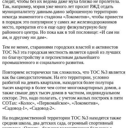
следят, чтобы без их ведома даже муха близко не пролетела.
Так, например, мэрия уже много лет просит РЖД отдать
муниципалитету давным-давно заброшенную территорию
некогда знаменитого стадиона «Локомотив», чтобы привести
в порядок это популярное у самих же железнодорожников
место, превратив его в еще одну физкультурную базу
районного центра. Но пока как в той пословице: «И сам ни
ам, и другому ни дам».
Тем не менее, стараниями городских властей и активистов
ТОС №3 эта городская местность является одной из лучших
по благоустройству и перспективам дальнейшего
промышленного и социального развития.
Повторяем: исторически так сложилось, что ТОС №3 является
как бы самодостаточным. На его территории, условно
разбитой на девять кварталов, находится более полутора
тысяч квартир в более чем сотне многоквартирных домов, а
также свыше двух тысяч домов в частном, индивидуальном
секторе. Это, надо полагать, с учетом жилых построек в пяти
СОТах: «Колос», «Первомайское», «Локомотив»,
«Садовод-1», «Садовод-2».
На подведомственной территории ТОС №3 находятся также
средняя школа, два детских сада, огромный спортивный