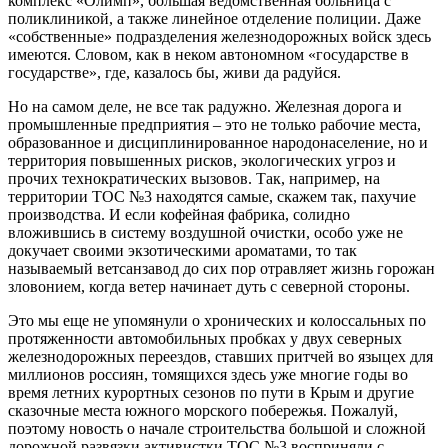
комплекс «Олимп», большая ведомственная больница с
поликлиникой, а также линейное отделение полиции. Даже
«собственные» подразделения железнодорожных войск здесь
имеются. Словом, как в неком автономном «государстве в
государстве», где, казалось бы, живи да радуйся.
Но на самом деле, не все так радужно. Железная дорога и
промышленные предприятия – это не только рабочие места,
образованное и дисциплинированное народонаселение, но и
территория повышенных рисков, экологических угроз и
прочих технократических вызовов. Так, например, на
территории ТОС №3 находятся самые, скажем так, пахучие
производства. И если кофейная фабрика, солидно
вложившись в систему воздушной очистки, особо уже не
докучает своими экзотическими ароматами, то так
называемый ветсанзавод до сих пор отравляет жизнь горожан
зловонием, когда ветер начинает дуть с северной стороны.
Это мы еще не упомянули о хронических и колоссальных по
протяженности автомобильных пробках у двух северных
железнодорожных переездов, ставших притчей во языцех для
миллионов россиян, томящихся здесь уже многие годы во
время летних курортных сезонов по пути в Крым и другие
сказочные места южного морского побережья. Пожалуй,
поэтому новость о начале строительства большой и сложной
дорожной развязки активистки ТОС №3 восприняли с