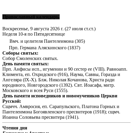
Православный календарь.
Воскресенье, 9 августа 2026 г.
(27 июля ст.ст.)
Неделя 10-я по Пятидесятнице
Вмч. и целителя Пантелеимона (305)
Прп. Германа Аляскинского (1837)
Соборы святых:
Собор Смоленских святых.
День памяти святых:
Прп. Анфисы исп., игумении и 90 сестер ее (VIII). Равноапп.
Климента, еп. Охридского (916), Наума, Саввы, Горазда и
Ангеляра (IX-X). Блж. Николая Кочанова, Христа ради
юродивого, Новгородского (1392). Свт. Иоасафа, митр.
Московского и всея Руси (1555).
День памяти исповедников и новомучеников Церкви
Русской:
Сщмчч. Амвросия, еп. Сарапульского, Платона Горных и
Пантелеимона Богоявленского пресвитеров (1918); сщмч.
Иоанна Соловьева пресвитера (1941).
Чтения дня