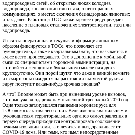
водопроводных сетей, об открытых люках колодцев
водопровода, канализации или связи, о неисправных
коммуникациях, о местах скопления безнадзорных животных
и так далее. Работница ТОС также заранее предупреждает
население о плановых отключениях электроэнергии, газа или
водопровода.
И вся эта оперативная и текущая информация должным
образом фиксируется в ТОСе, что позволяет его
руководителю, а также квартальным быть, что называется, в
курсе всего происходящего. Это в дополнение к мобильной
связи со специалистами городской администрации, на
которой эти женщины в буквальном смысле находятся
круглосуточно. Они порой шутят, что даже в ванной комнате
их смартфоны находятся на расстоянии вытянутой руки: а
вдруг поступит какая-нибудь срочная вводная?
А что? Вполне может быть при нынешнем уровне вызовов,
которые уже «подарил» нам нынешний тревожный 2020 год.
Одна только затянувшаяся пандемия коронавируса для
ТОСовского актива чего стоит. Ведь именно квартальным и
руководителям территориальных органов самоуправления в
первую очередь приходится контролировать соблюдение
режима изоляции теми, кто лечится и выздоравливает от
COVID-19 дома. Или теми, кто имел непосредственные