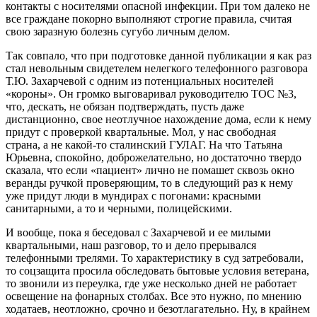
контакты с носителями опасной инфекции. При том далеко не
все граждане покорно выполняют строгие правила, считая
свою заразную болезнь сугубо личным делом.
Так совпало, что при подготовке данной публикации я как раз
стал невольным свидетелем нелегкого телефонного разговора
Т.Ю. Захарчевой с одним из потенциальных носителей
«короны». Он громко выговаривал руководителю ТОС №3,
что, дескать, не обязан подтверждать, пусть даже
дистанционно, свое неотлучное нахождение дома, если к нему
придут с проверкой квартальные. Мол, у нас свободная
страна, а не какой-то сталинский ГУЛАГ. На что Татьяна
Юрьевна, спокойно, доброжелательно, но достаточно твердо
сказала, что если «пациент» лично не помашет сквозь окно
веранды ручкой проверяющим, то в следующий раз к нему
уже придут люди в мундирах с погонами: красными
санитарными, а то и черными, полицейскими.
И вообще, пока я беседовал с Захарчевой и ее милыми
квартальными, наш разговор, то и дело прерывался
телефонными трелями. То характеристику в суд затребовали,
то соцзащита просила обследовать бытовые условия ветерана,
то звонили из переулка, где уже несколько дней не работает
освещение на фонарных столбах. Все это нужно, по мнению
ходатаев, неотложно, срочно и безотлагательно. Ну, в крайнем