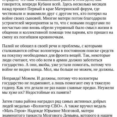
говорится, впереди Кубани всей. Здесь несколько месяцев
назад прошел Первый в крае Материнский форум, где
чествовали и знакомили друг с другом тех, кто потерял на
войне своих сыновей. Многие матери потом благодарили
устроителей мероприятия за то, что с новыми подругами по
несчастью они вновь обрели утерянный было смысл жизни в
общении и коллективной помощи тем парням, кто пришел на
смену их погибшим кровиночкам.
Палий не обошел в своей речи и проблемы, с которыми
сталкиваются сейчас волонтеры в постоянном поиске средств
на покупку необходимых для фронта вещей. Так, некоторые
люди считают, что обо всем в армии должно заботиться
государство. А они, якобы, уже устали помогать, потому что
войне не видно конца. Мол, мы больше не можем, не должны.
Неправда! Можем. И должны, потому что волонтеры
государство не подменяют, а лишь помогают ему в тяжелую
годину. Как это делали не раз наши славные предки. Неужели
мы хуже их? Недостойные их памяти?
Затем глава района наградил ряд самых активных добрых
людей медалью «Волонтер СВО». А также вручил медаль
«Мать Героя» Надежде Юрьевне Мозговой, матери
знаменитого танкиста Мозгового Демьяна, которого в нашем