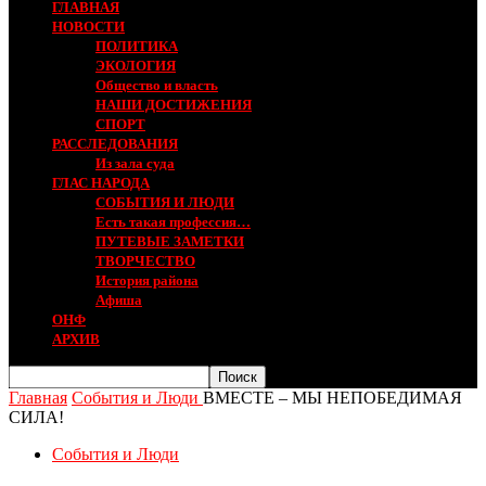
ГЛАВНАЯ
НОВОСТИ
ПОЛИТИКА
ЭКОЛОГИЯ
Общество и власть
НАШИ ДОСТИЖЕНИЯ
СПОРТ
РАССЛЕДОВАНИЯ
Из зала суда
ГЛАС НАРОДА
СОБЫТИЯ И ЛЮДИ
Есть такая профессия…
ПУТЕВЫЕ ЗАМЕТКИ
ТВОРЧЕСТВО
История района
Афиша
ОНФ
АРХИВ
Главная
События и Люди
ВМЕСТЕ – МЫ НЕПОБЕДИМАЯ
СИЛА!
События и Люди