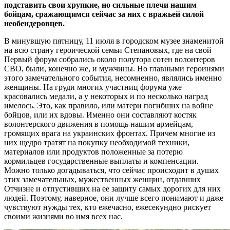
подставить свои хрупкие, но сильные плечи нашим
бойцам, сражающимся сейчас за них с вражьей силой
необендеровцев.
В минувшую пятницу, 11 июля в городском музее знаменитой
на всю страну героической семьи Степановых, где на свой
Первый форум собрались около полутора сотен волонтеров
СВО, были, конечно же, и мужчины. Но главными героинями
этого замечательного события, несомненно, являлись именно
женщины. На груди многих участниц форума уже
красовались медали, а у некоторых и по несколько наград
имелось. Это, как правило, или матери погибших на войне
бойцов, или их вдовы. Именно они составляют костяк
волонтерского движения в помощь нашим армейцам,
громящих врага на украинских фронтах. Причем многие из
них щедро тратят на покупку необходимой техники,
материалов или продуктов положенные за потерю
кормильцев государственные выплаты и компенсации.
Можно только догадываться, что сейчас происходит в душах
этих замечательных, мужественных женщин, отдавших
Отчизне и отпустивших на ее защиту самых дорогих для них
людей. Поэтому, наверное, они лучше всего понимают и даже
чувствуют нужды тех, кто ежечасно, ежесекундно рискует
своими жизнями во имя всех нас.