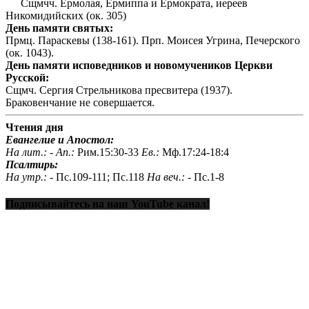
Сщмчч. Ермолая, Ермиппа и Ермократа, иереев
Никомидийских (ок. 305)
День памяти святых:
Прмц. Параскевы (138-161). Прп. Моисея Угрина, Печерского
(ок. 1043).
День памяти исповедников и новомучеников Церкви
Русской:
Сщмч. Сергия Стрельникова пресвитера (1937).
Браковенчание не совершается.
Чтения дня
Евангелие и Апостол:
На лит.: -
Ап.:
Рим.15:30-33
Ев.:
Мф.17:24-18:4
Псалтирь:
На утр.: -
Пс.109-111; Пс.118
На веч.: -
Пс.1-8
Подписывайтесь на наш YouTube канал!