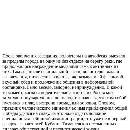
После окончания заседания, волонтеры на автобусах выехали
за пределы города на одну из баз отдыха на берегу реки, где
продолжилось награждение медалями самых активных из
них. Там же, после официальной части, волонтеров ждали
развлечения, интересные квесты, так называемый флеш-моб,
вкусный обед и продолжение общения в неформальной
обстановке. Было весело, задорно, непринужденно. В какой-
то момент, когда самодеятельные артисты из Роговской
затянули популярную песню, народ так завелся, что сам собой
пустился в пляс, выстроив громадный хоровод. Словом,
праздник человеческого единения во имя приближения общей
Победы удался на славу. За это надо отдать должное
специалистам районной администрации, что уже не в первый
раз доказывают всей Кубани: Тимашевск в несомненных
лидерах общественной и патриотической жизни.