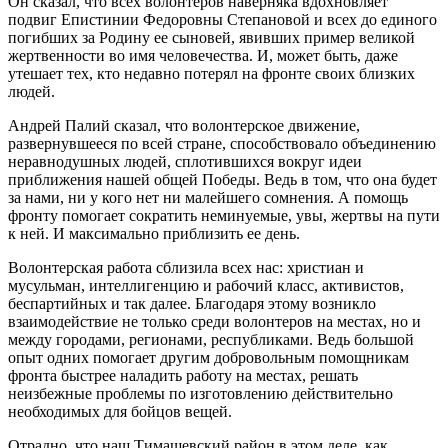
Он сказал, что всех волонтеров наверняка вдохновляет
подвиг Епистинии Федоровны Степановой и всех до единого
погибших за Родину ее сыновей, явивших пример великой
жертвенности во имя человечества. И, может быть, даже
утешает тех, кто недавно потерял на фронте своих близких
людей.
Андрей Палий сказал, что волонтерское движение,
развернувшееся по всей стране, способствовало объединению
неравнодушных людей, сплотившихся вокруг идеи
приближения нашей общей Победы. Ведь в том, что она будет
за нами, ни у кого нет ни малейшего сомнения. А помощь
фронту помогает сократить неминуемые, увы, жертвы на пути
к ней. И максимально приблизить ее день.
Волонтерская работа сблизила всех нас: христиан и
мусульман, интеллигенцию и рабочий класс, активистов,
беспартийных и так далее. Благодаря этому возникло
взаимодействие не только среди волонтеров на местах, но и
между городами, регионами, республиками. Ведь большой
опыт одних помогает другим добровольным помощникам
фронта быстрее наладить работу на местах, решать
неизбежные проблемы по изготовлению действительно
необходимых для бойцов вещей.
Отрадно, что наш Тимашевский район в этом деле, как