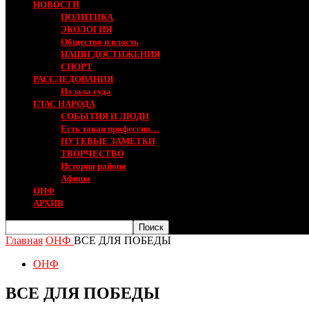
НОВОСТИ
ПОЛИТИКА
ЭКОЛОГИЯ
Общество и власть
НАШИ ДОСТИЖЕНИЯ
СПОРТ
РАССЛЕДОВАНИЯ
Из зала суда
ГЛАС НАРОДА
СОБЫТИЯ И ЛЮДИ
Есть такая профессия…
ПУТЕВЫЕ ЗАМЕТКИ
ТВОРЧЕСТВО
История района
Афиша
ОНФ
АРХИВ
Главная
ОНФ
ВСЕ ДЛЯ ПОБЕДЫ
ОНФ
ВСЕ ДЛЯ ПОБЕДЫ