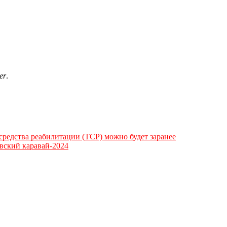
er
.
 средства реабилитации (ТСР) можно будет заранее
кий каравай-2024