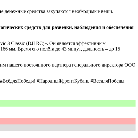
ие денежные средства закупаются необходимые вещи.
ических средств для разведки, наблюдения и обеспечения
c 3 Classic (DJI RC)». Он является эффективным
66 мм. Время его полёта до 43 минут, дальность – до 15
рим нашего постоянного партнера генерального директора ООО
да #ВсёдляПобеды! #НародныйфронтКубань #ВседляПобеды