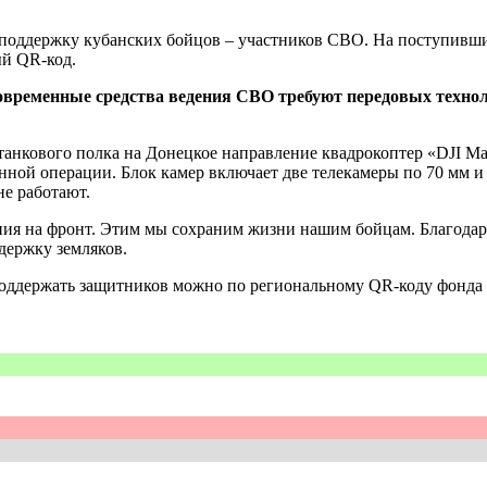
 поддержку кубанских бойцов – участников СВО. На поступивш
й QR-код.
ременные средства ведения СВО требуют передовых технолог
кового полка на Донецкое направление квадрокоптер «DJI Mavi
ной операции. Блок камер включает две телекамеры по 70 мм и 1
не работают.
ния на фронт. Этим мы сохраним жизни нашим бойцам. Благода
ржку земляков.
 Поддержать защитников можно по региональному QR-коду фон