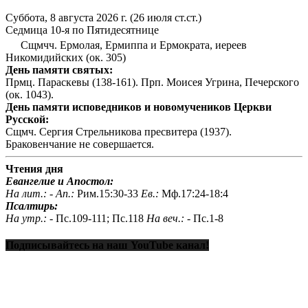
Суббота, 8 августа 2026 г.
(26 июля ст.ст.)
Седмица 10-я по Пятидесятнице
Сщмчч. Ермолая, Ермиппа и Ермократа, иереев
Никомидийских (ок. 305)
День памяти святых:
Прмц. Параскевы (138-161). Прп. Моисея Угрина, Печерского
(ок. 1043).
День памяти исповедников и новомучеников Церкви
Русской:
Сщмч. Сергия Стрельникова пресвитера (1937).
Браковенчание не совершается.
Чтения дня
Евангелие и Апостол:
На лит.: -
Ап.:
Рим.15:30-33
Ев.:
Мф.17:24-18:4
Псалтирь:
На утр.: -
Пс.109-111; Пс.118
На веч.: -
Пс.1-8
Подписывайтесь на наш YouTube канал!