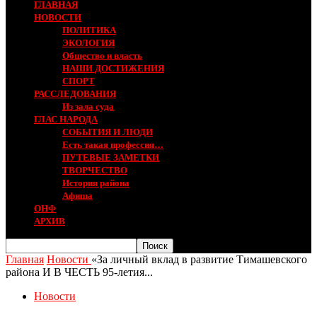
ГЛАВНАЯ
НОВОСТИ
ПОЛИТИКА
ЭКОЛОГИЯ
Общество и власть
НАШИ ДОСТИЖЕНИЯ
СПОРТ
РАССЛЕДОВАНИЯ
Из зала суда
ГЛАС НАРОДА
СОБЫТИЯ И ЛЮДИ
Есть такая профессия…
ПУТЕВЫЕ ЗАМЕТКИ
ТВОРЧЕСТВО
История района
Афиша
ОНФ
АРХИВ
Главная
Новости
«За личный вклад в развитие Тимашевского
района И В ЧЕСТЬ 95-летия...
Новости