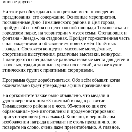
многое другое.
На этот раз обсуждались конкретные места проведения
празднования, его содержание. Основные мероприятия,
посвященные Дню Тимашевского района и Дня города,
пройдут 24 сентября на центральной площади Тимашевска и в
городском парке, на территории у музея семьи Степановых и
фонтана «Звезда», на стадионах. Пройдет торжественная часть
с награждениями и объявлением новых имён Почётных
граждан. Состоятся концерты, массовые молодёжные,
спортивные выступления, различные выставки, конкурсы.
Планируются специальные развлекательные места для детей и
взрослых, традиционные курени поселений, а также кухни
этнических групп с приятными сюрпризами.
Программа будет дорабатываться. Обо всём объявят, когда
окончательно будет утверждена афиша празднований.
На оргкомитете также было объявлено, что медали и
удостоверения к ним «За личный вклад в развитие
Тимашевского района и в честь 95-летия со дня его
образования» уже изготовлены и продемонстрированы
присутствующим
(на снимках)
. Конечно, в черно-белом
изображении награда выглядит не столь празднично, но,
поверьте на слово, очень даже презентабельно. А главное,