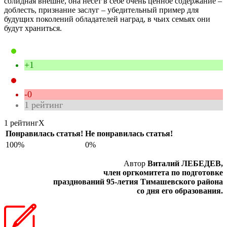
солидная внешне, она несёт в себе очень ценное содержание –
доблесть, признание заслуг – убедительный пример для
будущих поколений обладателей наград, в чьих семьях они
будут храниться.
+1
-0
1
рейтинг
1 рейтинг
X
Понравилась статья!
Не понравилась статья!
100%
0%
Автор
Виталий ЛЕБЕДЕВ,
член оргкомитета по подготовке
празднований 95-летия Тимашевского района
со дня его образования.