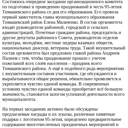
Состоялось очередное заседание организационного комитета
по подготовке и проведению празднований в честь 95-летия
Тимашевского района со дня его образования. Его провела
первый заместитель главы муниципального образования
Тимашевский район Елена Мальченко. В состав оргкомитета
входят руководители районной, городской и сельских
администраций, Почетные граждане района, председатель и
другие депутаты районного Совета, руководители отделов
культуры, молодёжи, местные лидеры казачьих обществ,
национальных диаспор, ветераны труда. Такой внушительный
состав оргкомитета был предложен главой района Андреем
Палием с тем, чтобы празднование прошло с учетом
пожеланий всех слоёв населения – праздник всего
Тимашевского района. А ещё в подобного рода мероприятиях
с внушительным составом участников, где обсуждаются и
вырабатываются общие решения, обязательно проявляется и
укрепляется чувство единой команды. В современных
условиях чувство единой команды приобретает всё большую
значимость, становится залогом успешной деятельности всего
муниципалитета.
На первых заседаниях активно были обсуждены
предлагаемые награды и их эскизы, различные памятные
подарки с логотипом 95-летия, определено предварительное
содержание многочисленных праздничных мероприятий и