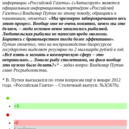
информации «Российской Газеты» («Антиспрут» является
официальным информационным партнёром «Российской
Газеты») Владимир Путин по этому поводу, обращаясь к
чиновникам, отметил:
«Мы чрезмерно забюрокрачиваем весь
этот процесс. Вообще мне не очень понятно, зачем мы это
делаем, – люди испокон веков занимались рыбалкой.
Любительская рыбалка не наносит вреда экологии.
Боритесь с браконьерством тогда более эффективно»
.
Путин отметил, что на воспроизводство биоресурсов
государство выделяет регулярно по 2 миллиарда рублей в год.
«Всё взять и загнать в коммерческую сферу – это
неправильно… Ловили рыбу столетиями, на фига вообще
это нужно было делать?»
* – задал вопрос Владимир Путин
главе Росрыболовства.
* В. Путин высказался по этим вопросам ещё в январе 2012
года. «Российская Газета» – Столичный выпуск: №3(5676).
+6
-0
6
рейтинг