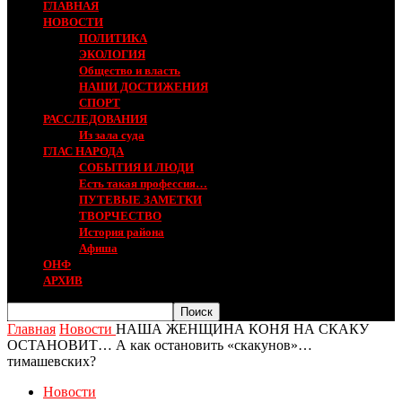
ГЛАВНАЯ
НОВОСТИ
ПОЛИТИКА
ЭКОЛОГИЯ
Общество и власть
НАШИ ДОСТИЖЕНИЯ
СПОРТ
РАССЛЕДОВАНИЯ
Из зала суда
ГЛАС НАРОДА
СОБЫТИЯ И ЛЮДИ
Есть такая профессия…
ПУТЕВЫЕ ЗАМЕТКИ
ТВОРЧЕСТВО
История района
Афиша
ОНФ
АРХИВ
Главная
Новости
НАША ЖЕНЩИНА КОНЯ НА СКАКУ
ОСТАНОВИТ… А как остановить «скакунов»…
тимашевских?
Новости