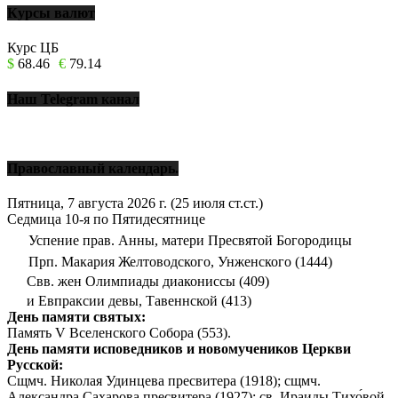
Курсы валют
Курс ЦБ
$
68.46
€
79.14
Наш Telegram канал
Православный календарь.
Пятница, 7 августа 2026 г.
(25 июля ст.ст.)
Седмица 10-я по Пятидесятнице
Успение прав. Анны, матери Пресвятой Богородицы
Прп. Макария Желтоводского, Унженского (1444)
Свв. жен Олимпиады диакониссы (409)
и Евпраксии девы, Тавеннской (413)
День памяти святых:
Память V Вселенского Собора (553).
День памяти исповедников и новомучеников Церкви
Русской:
Сщмч. Николая Удинцева пресвитера (1918); сщмч.
Александра Сахарова пресвитера (1927); св. Ираиды Тихо́вой