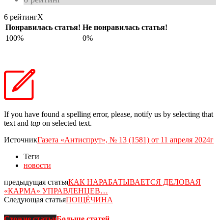
6 рейтинг
X
Понравилась статья!
Не понравилась статья!
100%
0%
If you have found a spelling error, please, notify us by selecting that
text and
tap
on selected text.
Источник
Газета «Антиспрут», № 13 (1581) от 11 апреля 2024г
Теги
новости
предыдущая статья
КАК НАРАБАТЫВАЕТСЯ ДЕЛОВАЯ
«КАРМА» УПРАВЛЕНЦЕВ…
Следующая статья
ПОЩЁЧИНА
Схожие статьи
Больше статей