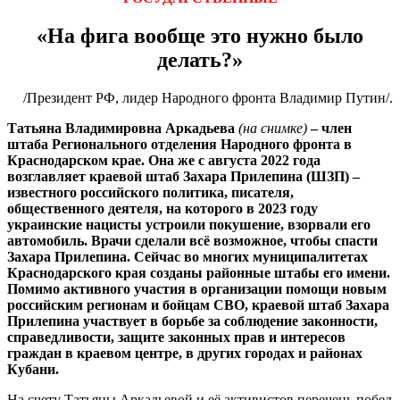
«На фига вообще это нужно было
делать?»
/Президент РФ, лидер Народного фронта Владимир Путин/.
Татьяна Владимировна Аркадьева
(на снимке)
– член
штаба Регионального отделения Народного фронта в
Краснодарском крае. Она же с августа 2022 года
возглавляет краевой штаб Захара Прилепина (ШЗП) –
известного российского политика, писателя,
общественного деятеля, на которого в 2023 году
украинские нацисты устроили покушение, взорвали его
автомобиль. Врачи сделали всё возможное, чтобы спасти
Захара Прилепина. Сейчас во многих муниципалитетах
Краснодарского края созданы районные штабы его имени.
Помимо активного участия в организации помощи новым
российским регионам и бойцам СВО, краевой штаб Захара
Прилепина участвует в борьбе за соблюдение законности,
справедливости, защите законных прав и интересов
граждан в краевом центре, в других городах и районах
Кубани.
На счету Татьяны Аркадьевой и её активистов перечень побед