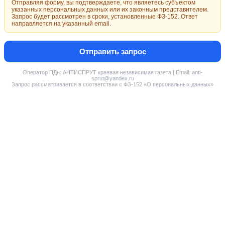
Отправляя форму, вы подтверждаете, что являетесь субъектом
указанных персональных данных или их законным представителем.
Запрос будет рассмотрен в сроки, установленные ФЗ-152. Ответ
направляется на указанный email.
Отправить запрос
Оператор ПДн: АНТИСПРУТ краевая независимая газета | Email: anti-
sprut@yandex.ru
Запрос рассматривается в соответствии с ФЗ-152 «О персональных данных»