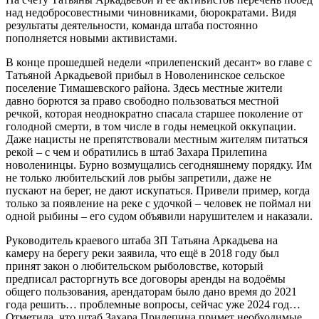
над недобросовестными чиновниками, бюрократами. Видя
результаты деятельности, команда штаба постоянно
пополняется новыми активистами.
В конце прошедшей недели «прилепенский десант» во главе с
Татьяной Аркадьевой прибыл в Новоленинское сельское
поселение Тимашевского района. Здесь местные жители
давно борются за право свободно пользоваться местной
речкой, которая неоднократно спасала старшее поколение от
голодной смерти, в том числе в годы немецкой оккупации.
Даже нацисты не препятствовали местным жителям питаться
рекой – с чем и обратились в штаб Захара Прилепина
новоленинцы. Бурно возмущались сегодняшнему порядку. Им
не только любительский лов рыбы запретили, даже не
пускают на берег, не дают искупаться. Привели пример, когда
только за появление на реке с удочкой – человек не поймал ни
одной рыбины – его судом объявили нарушителем и наказали.
Руководитель краевого штаба ЗП Татьяна Аркадьева на
камеру на берегу реки заявила, что ещё в 2018 году был
принят закон о любительском рыболовстве, который
предписал расторгнуть все договоры аренды на водоёмы
общего пользования, арендаторам было дано время до 2021
года решить… проблемные вопросы, сейчас уже 2024 год…
Отметила, что штаб Захара Прилепина примет необходимые