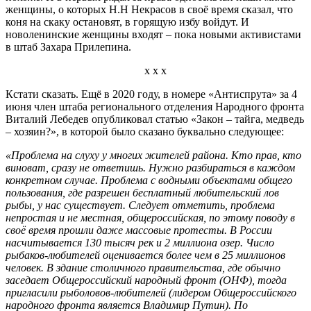
женщины, о которых Н.Н Некрасов в своё время сказал, что
коня на скаку остановят, в горящую избу войдут. И
новоленинские женщины входят – пока новыми активистами
в штаб Захара Прилепина.
х х х
Кстати сказать. Ещё в 2020 году, в номере «Антиспрута» за 4
июня член штаба регионального отделения Народного фронта
Виталий Лебедев опубликовал статью «Закон – тайга, медведь
– хозяин?», в которой было сказано буквально следующее:
«Проблема на слуху у многих жителей района. Кто прав, кто
виноват, сразу не ответишь. Нужно разбираться в каждом
конкретном случае. Проблема с водными объектами общего
пользования, где разрешен бесплатный любительский лов
рыбы, у нас существует. Следует отметить, проблема
непростая и не местная, общероссийская, по этому поводу в
своё время прошли даже массовые протесты. В России
насчитывается 130 тысяч рек и 2 миллиона озер. Число
рыбаков-любителей оценивается более чем в 25 миллионов
человек. В здание столичного правительства, где обычно
заседает Общероссийский народный фронт (ОНФ), тогда
пригласили рыболовов-любителей (лидером Общероссийского
народного фронта является Владимир Путин). По