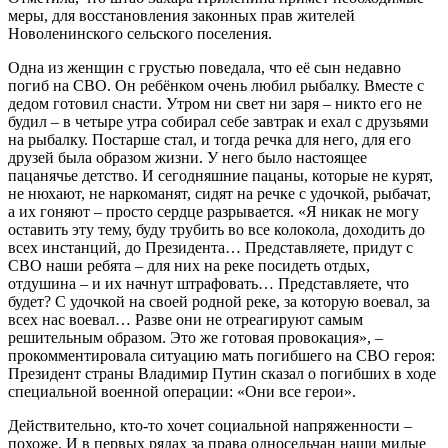
меры, для восстановления законных прав жителей
Новоленинского сельского поселения.
Одна из женщин с грустью поведала, что её сын недавно
погиб на СВО. Он ребёнком очень любил рыбалку. Вместе с
дедом готовил снасти. Утром ни свет ни заря – никто его не
будил – в четыре утра собирал себе завтрак и ехал с друзьями
на рыбалку. Постарше стал, и тогда речка для него, для его
друзей была образом жизни. У него было настоящее
пацанячье детство. И сегодняшние пацаны, которые не курят,
не нюхают, не наркоманят, сидят на речке с удочкой, рыбачат,
а их гоняют – просто сердце разрывается. «Я никак не могу
оставить эту тему, буду трубить во все колокола, доходить до
всех инстанций, до Президента… Представляете, придут с
СВО наши ребята – для них на реке посидеть отдых,
отдушина – и их начнут штрафовать… Представляете, что
будет? С удочкой на своей родной реке, за которую воевал, за
всех нас воевал… Разве они не отреагируют самым
решительным образом. Это же готовая провокация», –
прокомментировала ситуацию мать погибшего на СВО героя:
Президент страны Владимир Путин сказал о погибших в ходе
специальной военной операции: «Они все герои».
Действительно, кто-то хочет социальной напряженности –
похоже. И в первых рядах за права односельчан наши милые