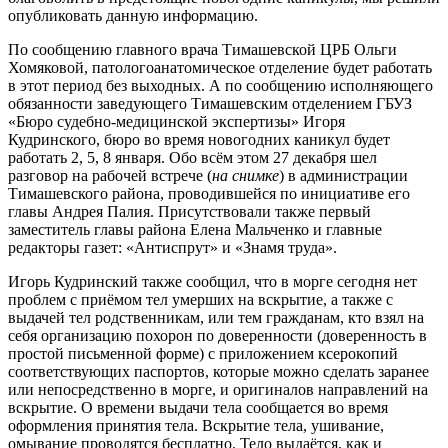
опубликовать данную информацию.
По сообщению главного врача Тимашевской ЦРБ Ольги
Хомяковой, патологоанатомическое отделение будет работать
в этот период без выходных. А по сообщению исполняющего
обязанности заведующего Тимашевским отделением ГБУЗ
«Бюро судебно-медицинской экспертизы» Игоря
Кудринского, бюро во время новогодних каникул будет
работать 2, 5, 8 января. Обо всём этом 27 декабря шел
разговор на рабочей встрече (
на снимке
) в администрации
Тимашевского района, проводившейся по инициативе его
главы Андрея Палия. Присутствовали также первый
заместитель главы района Елена Мальченко и главные
редакторы газет: «Антиспрут» и «Знамя труда».
Игорь Кудринский также сообщил, что в морге сегодня нет
проблем с приёмом тел умерших на вскрытие, а также с
выдачей тел родственникам, или тем гражданам, кто взял на
себя организацию похорон по доверенности (доверенность в
простой письменной форме) с приложением ксерокопий
соответствующих паспортов, которые можно сделать заранее
или непосредственно в морге, и оригиналов направлений на
вскрытие. О времени выдачи тела сообщается во время
оформления принятия тела. Вскрытие тела, ушивание,
омывание проводятся бесплатно. Тело выдаётся, как и