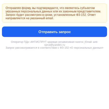
Отправляя форму, вы подтверждаете, что являетесь субъектом
указанных персональных данных или их законным представителем.
Запрос будет рассмотрен в сроки, установленные ФЗ-152. Ответ
направляется на указанный email.
Отправить запрос
Оператор ПДн: АНТИСПРУТ краевая независимая газета | Email: anti-
sprut@yandex.ru
Запрос рассматривается в соответствии с ФЗ-152 «О персональных данных»