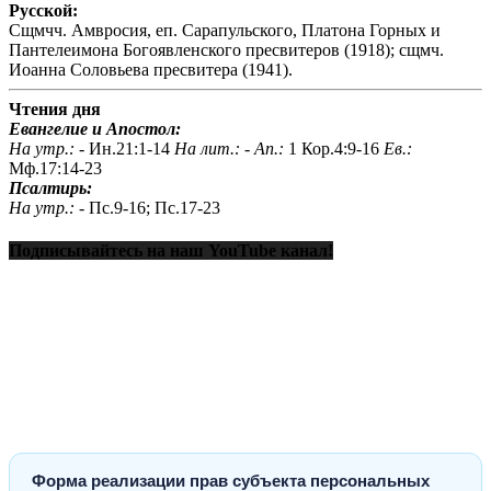
Русской:
Сщмчч. Амвросия, еп. Сарапульского, Платона Горных и
Пантелеимона Богоявленского пресвитеров (1918); сщмч.
Иоанна Соловьева пресвитера (1941).
Чтения дня
Евангелие и Апостол:
На утр.: -
Ин.21:1-14
На лит.: -
Ап.:
1 Кор.4:9-16
Ев.:
Мф.17:14-23
Псалтирь:
На утр.: -
Пс.9-16; Пс.17-23
Подписывайтесь на наш YouTube канал!
Форма реализации прав субъекта персональных