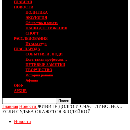
ГЛАВНАЯ
НОВОСТИ
ПОЛИТИКА
ЭКОЛОГИЯ
Общество и власть
НАШИ ДОСТИЖЕНИЯ
СПОРТ
РАССЛЕДОВАНИЯ
Из зала суда
ГЛАС НАРОДА
СОБЫТИЯ И ЛЮДИ
Есть такая профессия…
ПУТЕВЫЕ ЗАМЕТКИ
ТВОРЧЕСТВО
История района
Афиша
ОНФ
АРХИВ
Главная
Новости
ЖИВИТЕ ДОЛГО И СЧАСТЛИВО. НО…
ЕСЛИ СУДЬБА ОКАЖЕТСЯ ЗЛОДЕЙКОЙ
Новости