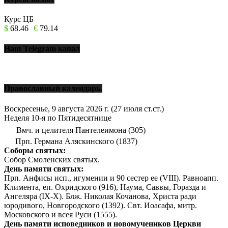
Курс ЦБ
$
68.46
€
79.14
Наш Telegram канал
Православный календарь.
Воскресенье, 9 августа 2026 г.
(27 июля ст.ст.)
Неделя 10-я по Пятидесятнице
Вмч. и целителя Пантелеимона (305)
Прп. Германа Аляскинского (1837)
Соборы святых:
Собор Смоленских святых.
День памяти святых:
Прп. Анфисы исп., игумении и 90 сестер ее (VIII). Равноапп.
Климента, еп. Охридского (916), Наума, Саввы, Горазда и
Ангеляра (IX-X). Блж. Николая Кочанова, Христа ради
юродивого, Новгородского (1392). Свт. Иоасафа, митр.
Московского и всея Руси (1555).
День памяти исповедников и новомучеников Церкви