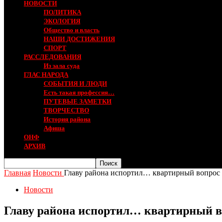
НОВОСТИ
ПОЛИТИКА
ЭКОЛОГИЯ
Общество и власть
НАШИ ДОСТИЖЕНИЯ
СПОРТ
РАССЛЕДОВАНИЯ
Из зала суда
ГЛАС НАРОДА
СОБЫТИЯ И ЛЮДИ
Есть такая профессия…
ПУТЕВЫЕ ЗАМЕТКИ
ТВОРЧЕСТВО
История района
Афиша
ОНФ
АРХИВ
Главная
Новости
Главу района испортил… квартирный вопрос
Новости
Главу района испортил… квартирный в