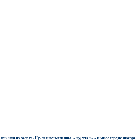
ронзы или из золота. Ну, легкомысленны… ну, что ж… и милосердие иногда