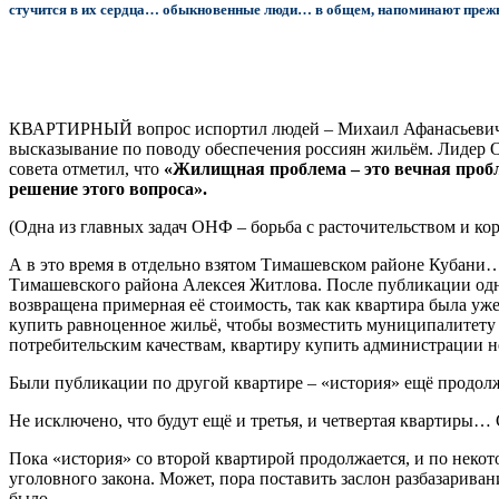
стучится в их сердца… обыкновенные люди… в общем, напоминают преж
КВАРТИРНЫЙ вопрос испортил людей – Михаил Афанасьевич Булг
высказывание по поводу обеспечения россиян жильём. Лидер 
совета отметил, что
«Жилищная проблема – это вечная проблем
решение этого вопроса».
(Одна из главных задач ОНФ – борьба с расточительством и к
А в это время в отдельно взятом Тимашевском районе Кубани…
Тимашевского района Алексея Житлова. После публикации одна
возвращена примерная её стоимость, так как квартира была уж
купить равноценное жильё, чтобы возместить муниципалитету с
потребительским качествам, квартиру купить администрации 
Были публикации по другой квартире – «история» ещё продолж
Не исключено, что будут ещё и третья, и четвертая квартиры…
Пока «история» со второй квартирой продолжается, и по нек
уголовного закона. Может, пора поставить заслон разбазарив
было.