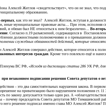
йона Алексей Житлов «свидетельствует», что он не знал, что по
муниципальному образованию.
-первых
, как это не знал? Алексей Житлов, вступая в должност
он, иные муниципальные правовые акты… При этом, исполняя с
твий, и обязан был НЕ относиться к ним безразлично…
Во-втор
шение
. Согласно п.19 разъяснений, содержащихся в Постановле
потреблении должностными полномочиями и о превышении должн
лнении служебных обязанностей действий, которые относятся
 Алексей Житлов совершил действие, которое относится к полн
законных интересов граждан
. Кроме того повлекло ещё и нане
ия Пленума ВС РФ,
«Исходя из диспозиции статьи 286 УК РФ, дл
при незаконном подписании решения Совета депутатов о неза
действия – это два самостоятельных нарушения закона. В первом
 разрешение на приватизацию было нарушением положения ст. 1
ость по закону допускается только один раз. А «облагодетельств
ы – почему председатель Совета депутатов МО Тимашевский рай
то него решение подписал именно глава МО Алексей Житлов? П