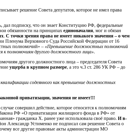
дписывает решение Совета депутатов, которое не имел права
ь, дал подписку, что он знает Конституцию РФ, федеральные
вои обязанности на принципах
единоначалия
, мог и обязан
ых
.
С точки зрения права не имеет никакого значения – о чем
нии Пленума Верховного Суда Российской Федерации от 16
остных полномочий» –
«Превышение должностных полномочий
 к полномочиям другого должностного лица»
.
омочиям другого должностного лица – председателя Совета
сение
ущерба в крупном размере
, а это ч.3 ст. 286 УК РФ – до
я квалификации содеянного как превышение должностных
конной приватизации, значения не имеет!!!
 случае совершил действие, которое относится к полномочиям
1 Закона РФ «О приватизации жилищного фонда в РФ» от
ованная» гражданка Х. ранее уже использовала своё право.
И в-
он Александр Устименко не подписал сам решение Совета о
очему все другие правовые акты администрации МО