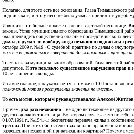
Полагаю, для этого есть все основания. Глава Тимашевского ра
подписывать, и что у него не было умысла причинить ущерб 
Извините, это больше похоже на лепет в детской песочнице.
Во
законы, Устав муниципального образования Тимашевский рай
был предвидеть общественно опасные последствия своих дейс
думал, и думал ли вообще, когда незаконно подписывал ре
октября 2009 г. №19 «О судебной практике по делам о злоу
может выражаться в совершении должностным лицом при испо
То есть глава муниципального образований Тимашевский район
депутатов. И
это повлекло существенное нарушение прав и 
10 лет лишения свободы.
И самое главное, как указывается в том же п.19 Постановлен
полномочий мотив преступления значения не имеет»
.
То есть мотив, которым руководствовался Алексей Житлов 
Причем,
два
раза
незаконно
– не одно вытекающее из другого 
другого должностного лица. Во втором случае – само по себе
04.07.1991 г., №1541-1: бесплатная передача жилья в собственн
третьих.
При этих обстоятельствах вполне правомерны вопрос
разрешении незаконной приватизации квартиры? Почему вмес