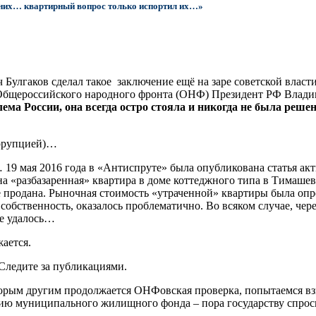
них… квартирный вопрос только испортил их…»
аков сделал такое заключение ещё на заре советской власти. 
Общероссийского народного фронта (ОНФ) Президент РФ Владими
а России, она всегда остро стояла и никогда не была решена
оррупцией)…
 19 мая 2016 года в «Антиспруте» была опубликована статья ак
 «разбазаренная» квартира в доме коттеджного типа в Тимашев
е продана. Рыночная стоимость «утраченной» квартиры была опр
обственность, оказалось проблематично. Во всяком случае, чер
не удалось…
ается.
 Следите за публикациями.
оторым другим продолжается ОНФовская проверка, попытаемся вз
анию муниципального жилищного фонда – пора государству спрос