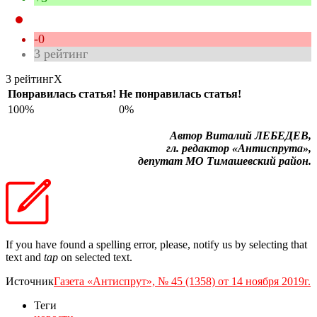
-0
3
рейтинг
3 рейтинг
X
Понравилась статья!
Не понравилась статья!
100%
0%
Автор Виталий ЛЕБЕДЕВ,
гл. редактор «Антиспрута»,
депутат МО Тимашевский район.
If you have found a spelling error, please, notify us by selecting that
text and
tap
on selected text.
Источник
Газета «Антиспрут», № 45 (1358) от 14 ноября 2019г.
Теги