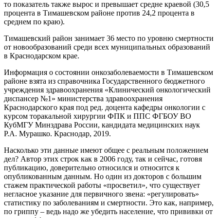
то показатель также вырос и превышает средне краевой (30,5
процента в Тимашевском районе против 24,2 процента в
среднем по краю).
Тимашевский район занимает 36 место по уровню смертности
от новообразований среди всех муниципальных образований
в Краснодарском крае.
Информация о состоянии онкозаболеваемости в Тимашевском
районе взята из справочника Государственного бюджетного
учреждения здравоохранения «Клинический онкологический
диспансер №1» министерства здравоохранения
Краснодарского края под ред. доцента кафедры онкологии с
курсом торакальной хирургии ФПК и ППС ФГБОУ ВО
КубМГУ Минздрава России, кандидата медицинских наук
Р.А. Мурашко. Краснодар, 2019.
Насколько эти данные имеют общее с реальным положением
дел? Автор этих строк как в 2006 году, так и сейчас, готовя
публикацию, доверительно относился и относится к
опубликованным данным. Но один из докторов с большим
стажем практической работы «просветил», что существует
негласное указание для первичного звена: «регулировать»
статистику по заболеваниям и смертности. Это как, например,
по гриппу – ведь надо же убедить население, что прививки от