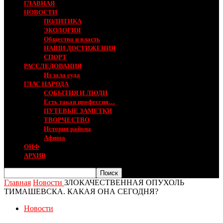
ГЛАВНАЯ
НОВОСТИ
ПОЛИТИКА
ЭКОЛОГИЯ
Общество и власть
НАШИ ДОСТИЖЕНИЯ
СПОРТ
РАССЛЕДОВАНИЯ
Из зала суда
ГЛАС НАРОДА
СОБЫТИЯ И ЛЮДИ
Есть такая профессия…
ПУТЕВЫЕ ЗАМЕТКИ
ТВОРЧЕСТВО
История района
Афиша
ОНФ
АРХИВ
Главная
Новости
ЗЛОКАЧЕСТВЕННАЯ ОПУХОЛЬ
ТИМАШЕВСКА. КАКАЯ ОНА СЕГОДНЯ?
Новости