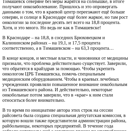
Тимашевск северяне без меры жарятся на солнышке, в итоге
получают онкозаболевание. Пришлось и это опровергать
данными о том, что в краевой центр переезжают ещё больше
северян, и солнце в Краснодаре ещё более жаркое, но там рост
онкологии за последние десять лет всего на 18,8 процента.
Хотя, и это много. Но ведь не как в Тимашевске!
В Краснодаре – на 18,8, в соседних Брюховецком и
Калининском районах – на 19,1, и 17,5 процента
соответственно, а в Тимашевском – на 63,3 процента…
В конце концов, и местные власти, и чиновники от медицины
признали, что проблема действительно существует. Заверили,
что обратятся в крайздрав за помощью. Чтобы укрепить
онкологом ЦРБ Тимашевска, помочь специальным
медицинским оборудованием. Чтобы в краевых лечебных
учреждениях проявляли повышенное внимание онкобольным
из Тимашевского района. И действительно, некоторые
онкобольные потом заверяли, что в «крае» к ним стали
относиться более внимательно.
В то время по инициативе автора этих строк на сессии
райсовета была создана специальная депутатская комиссия, в
которую вошли также представители администрации района,
райбольницы, некоторых предприятий. В течение года