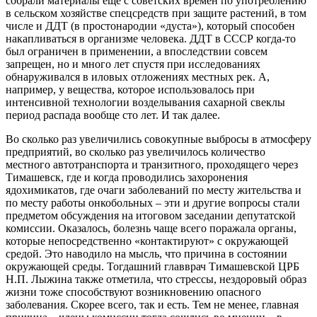
собрали материалы ещё с советских времен по употреблению
в сельском хозяйстве спецсредств при защите растений, в том
числе и ДДТ (в простонародии «дуста»), который способен
накапливаться в организме человека. ДДТ в СССР когда-то
был ограничен в применении, а впоследствии совсем
запрещен, но и много лет спустя при исследованиях
обнаруживался в иловых отложениях местных рек. А,
например, у вещества, которое использовалось при
интенсивной технологии возделывания сахарной свеклы
период распада вообще сто лет. И так далее.
Во сколько раз увеличились совокупные выбросы в атмосферу
предприятий, во сколько раз увеличилось количество
местного автотранспорта и транзитного, проходящего через
Тимашевск, где и когда проводились захоронения
ядохимикатов, где очаги заболеваний по месту жительства и
по месту работы онкобольных – эти и другие вопросы стали
предметом обсуждения на итоговом заседании депутатской
комиссии. Оказалось, болезнь чаще всего поражала органы,
которые непосредственно «контактируют» с окружающей
средой. Это наводило на мысль, что причина в состоянии
окружающей среды. Тогдашний главврач Тимашевской ЦРБ
Н.П. Лыжина также отметила, что стрессы, нездоровый образ
жизни тоже способствуют возникновению опасного
заболевания. Скорее всего, так и есть. Тем не менее, главная