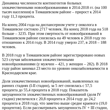
Динамика численности контингентов больных
злокачественными новообразованиями в 2014-2018 гг. (на 100
тысяч населения) в Тимашевском районе – прирост к 2014
году 11,3 процента.
На конец 2004 года на диспансерном учете у онколога в
Тимашевске состояло 2717 человек. На конец 2018 года на 518
больше – 3235. При этом смертность от новообразований в
Тимашевском районе снизилась на 49 человек в 2018 году по
отношению к 2014 году. В 2014 году умерло 237, в 2018 – 188
человек.
В 2018 году в Тимашевском районе зарегистрировано новых
523 случая заболевания злокачественными
новообразованиями (у мужчин – 421, у женщин – 282). В 2018
году район занимал 23 место по уровню онкозаболеваемости в
Краснодарском крае.
Доля злокачественных новообразований, выявленных на
ранних стадиях (I-II стадии), за 5 лет снизилась с 57,5
процента до 55,4 процента в 2018 году. Показатель
запущенности злокачественных новообразований (доля IV
стадии) увеличился с 20,8 процента в 2014 году до 24,2
процента в 2018 году, что заметно выше средне краевого (19,0
процентов). Если рассматривать запущенность IV + III стадии,