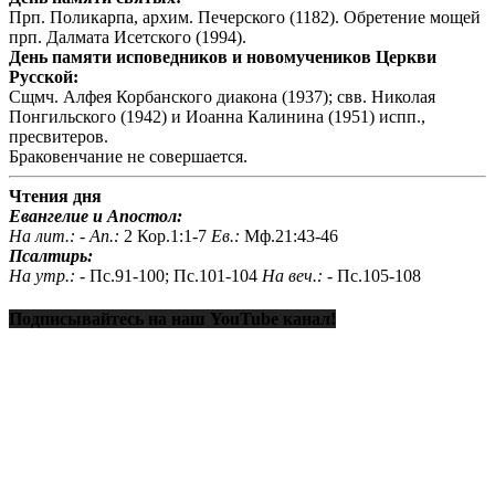
Прп. Поликарпа, архим. Печерского (1182). Обретение мощей
прп. Далмата Исетского (1994).
День памяти исповедников и новомучеников Церкви
Русской:
Сщмч. Алфея Корбанского диакона (1937); свв. Николая
Понгильского (1942) и Иоанна Калинина (1951) испп.,
пресвитеров.
Браковенчание не совершается.
Чтения дня
Евангелие и Апостол:
На лит.: -
Ап.:
2 Кор.1:1-7
Ев.:
Мф.21:43-46
Псалтирь:
На утр.: -
Пс.91-100; Пс.101-104
На веч.: -
Пс.105-108
Подписывайтесь на наш YouTube канал!