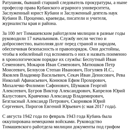
Ратушняк, бывший старший следователь прокуратуры, а ныне
профессор права Кубанского аграрного университета,
Заслуженный юрист Кубани и Заслуженный деятель наук
Кубани В. Проценко, краеведы, писатели и учителя,
журналисты края и района.
За 100 лет Тимашевским райотделом милиции в разные годы
руководили 17 начальников. Службу несли честно и
добросовестно, выполняя долг перед страной и народом,
обеспечивая безопасность и правопорядок. Они достойны,
чтобы в юбилейный год вспомнить о них и назвать поименно
в хронологическом порядке их службы: Беспутный Иван
Семенович, Мокаров Иван Семенович, Матюшков Петр
Моисеевич, Белоусов Степан Иванович, Погуляев И.С.,
Яковлев Владимир Васильевич, Секач Иван Денисович, Рева
Николай Афанасьевич, Конюхов Ефим Прохорович,
Михалечко Филимон Сафонович, Шумаков Георгий
Алексеевич, Бугров Виктор Александрович, Капрелов Юрий
Калустович, Кравченко Александр Владимирович,
Безгласный Александр Петрович, Скорняков Юрий
Сергеевич, Пирогов Евгений Юрьевич (с мая 2017 года).
С августа 1942 года по февраль 1943 года Кубань была
оккупирована немецкими войсками. Руководство
Тимашевского райотдела милиции документы под грифом