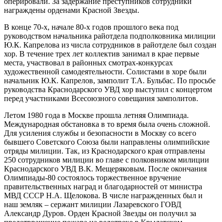
оперировали. За задержание преступников сотрудники
награждены орденами Красной Звезды.
В конце 70-х, начале 80-х годов прошлого века под
руководством начальника райотдела подполковника милиции
Ю.К. Капрелова из числа сотрудников в райотделе был создан
хор. В течение трех лет коллектив занимал в крае первые
места, участвовал в районных смотрах-конкурсах
художественной самодеятельности. Солистами в хоре были
начальник Ю.К. Капрелов, замполит Т.А. Бульбас. По просьбе
руководства Краснодарского УВД хор выступил с концертом
перед участниками Всесоюзного совещания замполитов.
Летом 1980 года в Москве прошла летняя Олимпиада.
Международная обстановка в то время была очень сложной.
Для усиления службы и безопасности в Москву со всего
бывшего Советского Союза были направлены олимпийские
отряды милиции. Так, из Краснодарского края отправлены
250 сотрудников милиции во главе с полковником милиции
Краснодарского УВД В.К. Мещеряковым. После окончания
Олимпиады-80 состоялось торжественное вручение
правительственных наград и благодарностей от министра
МВД СССР Н.А. Щелокова. В числе награжденных был и
наш земляк – сержант милиции Лазаревского ГОВД
Александр Дуров. Орден Красной Звезды он получил за