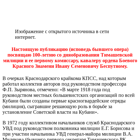
Изображение с открытого источника в сети
интернет.
Настоящую публикацию (исповедь бывшего опера)
посвящаю
100-летию со дняобразования Тимашевской
милиции и ее первому комиссару, кавалеру ордена Боевого
Красного Знамени
Ивану Семеновичу Беспутному.
В очерках Краснодарского крайкома КПСС, над которым
работал коллектив авторов под руководством профессора
Ф.П. Зырянова, отмечено: «В марте 1918 года под
руководством местных большевистских организаций по всей
Кубани были созданы первые красногвардейские отряды
(милиция), сыгравшие решающую роль в борьбе за
установление Советской власти на Кубани».
В 1972 году коллективом начальников служб Краснодарского
УВД под руководством полковника милиции Е.Г. Борисова и
при участии начальника УВД генерал-майора милиции В.А.
Милякова (бывшего первого секретаря Тимашевского РК