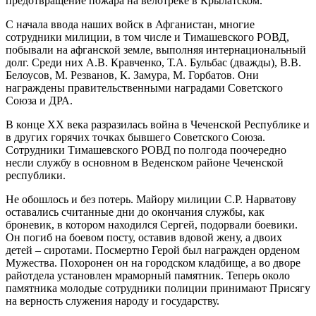
предотвращение пожара на велотреке в Крылатском.
С начала ввода наших войск в Афганистан, многие
сотрудники милиции, в том числе и Тимашевского РОВД,
побывали на афганской земле, выполняя интернациональный
долг. Среди них А.В. Кравченко, Т.А. Бульбас (дважды), В.В.
Белоусов, М. Резванов, К. Замура, М. Горбатов. Они
награждены правительственными наградами Советского
Союза и ДРА.
В конце XX века разразилась война в Чеченской Республике и
в других горячих точках бывшего Советского Союза.
Сотрудники Тимашевского РОВД по полгода поочередно
несли службу в основном в Веденском районе Чеченской
республики.
Не обошлось и без потерь. Майору милиции С.Р. Нарватову
оставались считанные дни до окончания службы, как
броневик, в котором находился Сергей, подорвали боевики.
Он погиб на боевом посту, оставив вдовой жену, а двоих
детей – сиротами. Посмертно Герой был награжден орденом
Мужества. Похоронен он на городском кладбище, а во дворе
райотдела установлен мраморный памятник. Теперь около
памятника молодые сотрудники полиции принимают Присягу
на верность служения народу и государству.