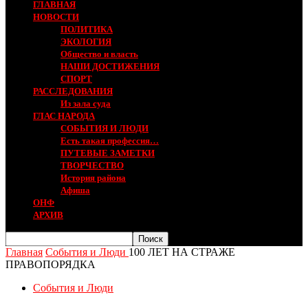
ГЛАВНАЯ
НОВОСТИ
ПОЛИТИКА
ЭКОЛОГИЯ
Общество и власть
НАШИ ДОСТИЖЕНИЯ
СПОРТ
РАССЛЕДОВАНИЯ
Из зала суда
ГЛАС НАРОДА
СОБЫТИЯ И ЛЮДИ
Есть такая профессия…
ПУТЕВЫЕ ЗАМЕТКИ
ТВОРЧЕСТВО
История района
Афиша
ОНФ
АРХИВ
Главная
События и Люди
100 ЛЕТ НА СТРАЖЕ
ПРАВОПОРЯДКА
События и Люди