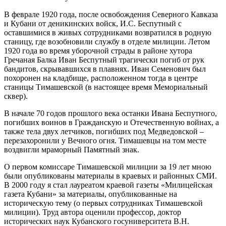
В феврале 1920 года, после освобождения Северного Кавказа
и Кубани от деникинских войск, И.С. Беспутный с
оставшимися в живых сотрудниками возвратился в родную
станицу, где возобновили службу в отделе милиции. Летом
1920 года во время уборочной страды в районе хутора
Гречаная Балка Иван Беспутный трагически погиб от рук
бандитов, скрывавшихся в плавнях. Иван Семенович был
похоронен на кладбище, расположенном тогда в центре
станицы Тимашевской (в настоящее время Мемориальный
сквер).
В начале 70 годов прошлого века останки Ивана Беспутного,
погибших воинов в Гражданскую и Отечественную войнах, а
также тела двух летчиков, погибших под Медведовской –
перезахоронили у Вечного огня. Тимашевцы на том месте
воздвигли мраморный Памятный знак.
О первом комиссаре Тимашевской милиции за 19 лет мною
были опубликованы материалы в краевых и районных СМИ.
В 2000 году я стал лауреатом краевой газеты «Милицейская
газета Кубани» за материалы, опубликованные на
историческую тему (о первых сотрудниках Тимашевской
милиции). Труд автора оценили профессор, доктор
исторических наук Кубанского госуниверситета В.Н.