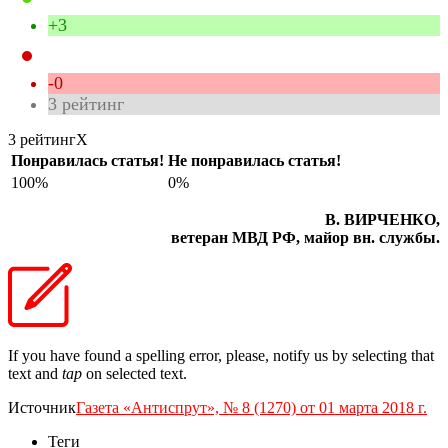
+3
-0
3
рейтинг
3 рейтинг
X
Понравилась статья!
Не понравилась статья!
100%
0%
В. ВИРЧЕНКО,
ветеран МВД РФ, майор вн. службы.
If you have found a spelling error, please, notify us by selecting that
text and
tap
on selected text.
Источник
Газета «Антиспрут», № 8 (1270) от 01 марта 2018 г.
Теги