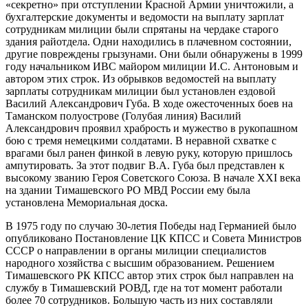
«секретно» при отступлении Красной Армии уничтожили, а
бухгалтерские документы и ведомости на выплату зарплат
сотрудникам милиции были спрятаны на чердаке старого
здания райотдела. Одни находились в плачевном состоянии,
другие повреждены грызунами. Они были обнаружены в 1999
году начальником ИВС майором милиции И.С. Антоновым и
автором этих строк. Из обрывков ведомостей на выплату
зарплаты сотрудникам милиции был установлен ездовой
Василий Александрович Губа. В ходе ожесточенных боев на
Таманском полуострове (Голубая линия) Василий
Александрович проявил храбрость и мужество в рукопашном
бою с тремя немецкими солдатами. В неравной схватке с
врагами был ранен финкой в левую руку, которую пришлось
ампутировать. За этот подвиг В.А. Губа был представлен к
высокому званию Героя Советского Союза. В начале XXI века
на здании Тимашевского РО МВД России ему была
установлена Мемориальная доска.
В 1975 году по случаю 30-летия Победы над Германией было
опубликовано Постановление ЦК КПСС и Совета Министров
СССР о направлении в органы милиции специалистов
народного хозяйства с высшим образованием. Решением
Тимашевского РК КПСС автор этих строк был направлен на
службу в Тимашевский РОВД, где на тот момент работали
более 70 сотрудников. Большую часть из них составляли