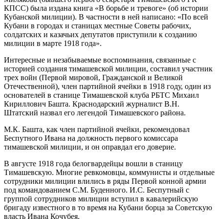
КПСС) была издана книга «В борьбе и тревоге» (об истории
Кубанской милиции). В частности в ней написано: «По всей
Кубани в городах и станицах местные Советы рабочих,
солдатских и казачьих депутатов приступили к созданию
милиции в марте 1918 года».
Интересные и незабываемые воспоминания, связанные с
историей создания тимашевской милиции, составил участник
трех войн (Первой мировой, Гражданской и Великой
Отечественной), член партийной ячейки в 1918 году, один из
основателей в станице Тимашевской клуба РБТС Михаил
Кириллович Башта. Краснодарский журналист В.Н.
Штатский назвал его легендой Тимашевского района.
М.К. Башта, как член партийной ячейки, рекомендовал
Беспутного Ивана на должность первого комиссара
тимашевской милиции, и он оправдал его доверие.
В августе 1918 года белогвардейцы вошли в станицу
Тимашевскую. Многие ревкомовцы, коммунисты и отдельные
сотрудники милиции влились в ряды Первой конной армии
под командованием С.М. Буденного. И.С. Беспутный с
группой сотрудников милиции вступил в кавалерийскую
бригаду известного в то время на Кубани борца за Советскую
власть Ивана Кочубея.