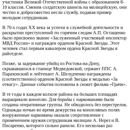
участники Великой Отечественной войны с образованием 8-
10 классов. Сменив солдатскую шинель на милицейскую, они
честно и добросовестно несли службу, подавая пример
молодым сотрудникам.
В 70-х годах XX века за успехи в служебной деятельности и
раскрытии преступлений по горячим следам А.П. Остащенко
было присвоено звание «Заслуженный участковый инспектор
МВД России» и награжден орденом Красной Звезды. Этот
человек стал первым кавалером ордена Красной Звезды в
райотделе.
Позже, за задержание убийц из Ростова-на-Дону,
скрывавшихся в станице Медведовской, сержант ППС А.
Парахонский и лейтенант А. Шелудченко награждены
(соответственно) орденом Красной Звезды и медалью «За
отвагу». Данные события положены в сюжет фильма «Грачи».
В те годы в каждом колхозе района на больших площадях
выращивали коноплю. Для борьбы с наркоманами были
созданы оперативные группы. Не обходилось без перестрелок.
Однажды ночью во время дежурства на конопляных полях
вооруженные наркоманы оказали сопротивление с
применением оружия сотрудникам милиции А. Нерез и В.
Писаренко, которого сильно ранили. Его несколько раз