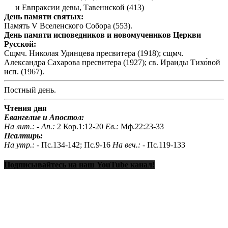
и Евпраксии девы, Тавеннской (413)
День памяти святых:
Память V Вселенского Собора (553).
День памяти исповедников и новомучеников Церкви
Русской:
Сщмч. Николая Удинцева пресвитера (1918); сщмч.
Александра Сахарова пресвитера (1927); св. Ираиды Тихо́вой
исп. (1967).
Постный день.
Чтения дня
Евангелие и Апостол:
На лит.: -
Ап.:
2 Кор.1:12-20
Ев.:
Мф.22:23-33
Псалтирь:
На утр.: -
Пс.134-142; Пс.9-16
На веч.: -
Пс.119-133
Подписывайтесь на наш YouTube канал!