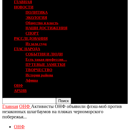
ГЛАВНАЯ
НОВОСТИ
ПОЛИТИКА
ЭКОЛОГИЯ
Общество и власть
НАШИ ДОСТИЖЕНИЯ
СПОРТ
РАССЛЕДОВАНИЯ
Из зала суда
ГЛАС НАРОДА
СОБЫТИЯ И ЛЮДИ
Есть такая профессия…
ПУТЕВЫЕ ЗАМЕТКИ
ТВОРЧЕСТВО
История района
Афиша
ОНФ
АРХИВ
Главная
ОНФ
Активисты ОНФ объявили флэш-моб против
незаконных шлагбаумов на пляжах черноморского
побережья...
ОНФ