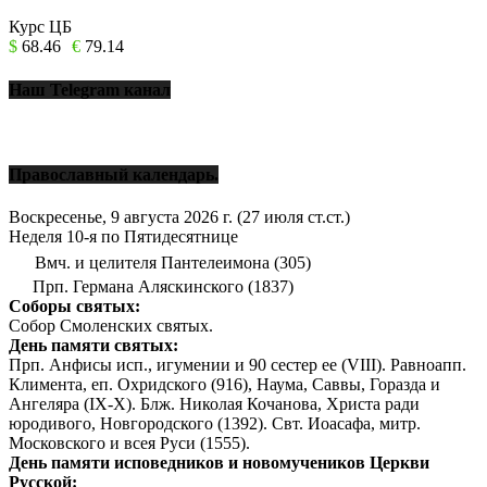
Курс ЦБ
$
68.46
€
79.14
Наш Telegram канал
Православный календарь.
Воскресенье, 9 августа 2026 г.
(27 июля ст.ст.)
Неделя 10-я по Пятидесятнице
Вмч. и целителя Пантелеимона (305)
Прп. Германа Аляскинского (1837)
Соборы святых:
Собор Смоленских святых.
День памяти святых:
Прп. Анфисы исп., игумении и 90 сестер ее (VIII). Равноапп.
Климента, еп. Охридского (916), Наума, Саввы, Горазда и
Ангеляра (IX-X). Блж. Николая Кочанова, Христа ради
юродивого, Новгородского (1392). Свт. Иоасафа, митр.
Московского и всея Руси (1555).
День памяти исповедников и новомучеников Церкви
Русской: