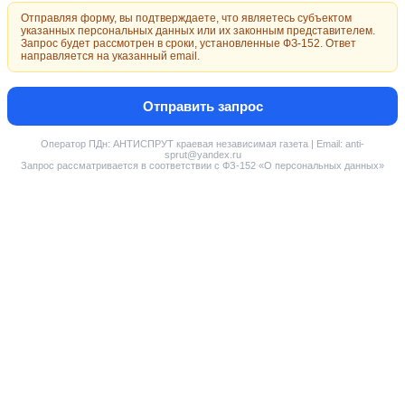
Отправляя форму, вы подтверждаете, что являетесь субъектом
указанных персональных данных или их законным представителем.
Запрос будет рассмотрен в сроки, установленные ФЗ-152. Ответ
направляется на указанный email.
Отправить запрос
Оператор ПДн: АНТИСПРУТ краевая независимая газета | Email: anti-
sprut@yandex.ru
Запрос рассматривается в соответствии с ФЗ-152 «О персональных данных»