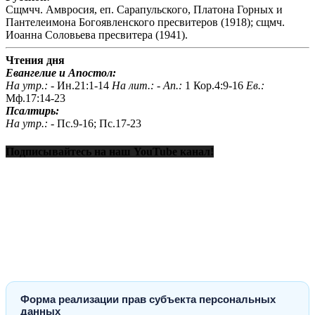
Сщмчч. Амвросия, еп. Сарапульского, Платона Горных и
Пантелеимона Богоявленского пресвитеров (1918); сщмч.
Иоанна Соловьева пресвитера (1941).
Чтения дня
Евангелие и Апостол:
На утр.: -
Ин.21:1-14
На лит.: -
Ап.:
1 Кор.4:9-16
Ев.:
Мф.17:14-23
Псалтирь:
На утр.: -
Пс.9-16; Пс.17-23
Подписывайтесь на наш YouTube канал!
Форма реализации прав субъекта персональных
данных