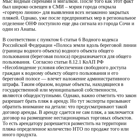
Мыс видный сиренами и мигалкой. После того как этот факт
был широко освещен в СМИ – мэрия города открыла
«горячую линию» для выявления всех незаконно закрытых
пляжей. Однако, уже после предпринятых мер в региональное
отделение ОНФ поступило еще два сигнала из города Сочи и
один из Анапы.
В соответствии с пунктом 6 статьи 6 Водного кодекса
Российской Федерации «Полоса земли вдоль береговой линии
(границы водного объекта) водного объекта общего
пользования (береговая полоса) предназначается для общего
пользования. Согласно статьи 8.12.1 КоАП РФ
«Несоблюдение условия обеспечения свободного доступа
граждан к водному объекту общего пользования и его
береговой полосе — влечет наложение административного
штрафа. Таким образом, водные объекты, находящиеся в
государственной или муниципальной собственности,
являются общедоступными. Однако, важно отметить что закон
разрешает брать пляж в аренду. Но тут эксперты призывают
обратить внимание на детали: что предусматривают такой
договор аренды. В аренду сдается не сам пляж, а заключается
договор на размещение нестационарных торговых объектов.
То есть арендатору разрешается разместить на территории
пляжа определенное количество НТО по продаже того или
иного продукта.