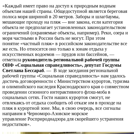
«Каждый имеет право на доступ к природным водным
объектам нашей страны. Общедоступной является береговая
полоса моря шириной в 20 метров. Заборы и шлагбаумы,
мешающие проходу на пляж — вне закона, если категория
объекта не предполагает установленных законодательством
ограничений (охраняемые объекты, например). Реки, озера и
моря частными в России быть не могут. При этом
понятие «частный пляж» в российском законодательстве все
же есть. Но относится оно только к зонам отдыха у
искусственных водоемов — прудов или бассейнов, —
отметила
руководитель региональной рабочей группы
ОНФ «Социальная справедливость», депутат Госдумы
Светлана Бессараб
. — В ходе заседания региональной
рабочей группы «Социальная справедливость» нам удалось
достичь договоренности с Министерством курортов, туризма
и олимпийского наследия Краснодарского края о совместном
проведении сезонного интерактивного флэш-моба в
социальных сетях. Гости наших курортов смогут, не
отвлекаясь от отдыха сообщить об отказе им в проходе на
пляж в курортной зоне. Мы, в свою очередь, все сигналы
направим в Черноморо-Азовское морское
управление Росприроднадзора для скорейшего устранения
недостатков».