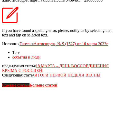
животноводов: https://vk.com/album734594917_290683538
If you have found a spelling error, please, notify us by selecting that
text and
tap
on selected text.
Источник
Газета «Антиспрут», № 9 (1527) от 16 марта 2023г
Теги
события и люди
предыдущая статья
18 МАРТА – ДЕНЬ ВОССОЕДИНЕНИЯ
КРЫМА С РОССИЕЙ!
Следующая статья
ИТОГИ ПЕРВОЙ НЕДЕЛИ ВЕСНЫ
Схожие статьи
Больше статей