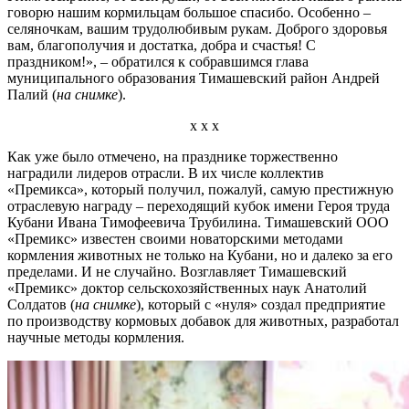
говорю нашим кормильцам большое спасибо. Особенно –
селяночкам, вашим трудолюбивым рукам. Доброго здоровья
вам, благополучия и достатка, добра и счастья! С
праздником!», – обратился к собравшимся глава
муниципального образования Тимашевский район Андрей
Палий (
на снимке
).
х х х
Как уже было отмечено, на празднике торжественно
наградили лидеров отрасли. В их числе коллектив
«Премикса», который получил, пожалуй, самую престижную
отраслевую награду – переходящий кубок имени Героя труда
Кубани Ивана Тимофеевича Трубилина. Тимашевский ООО
«Премикс» известен своими новаторскими методами
кормления животных не только на Кубани, но и далеко за его
пределами. И не случайно. Возглавляет Тимашевский
«Премикс» доктор сельскохозяйственных наук Анатолий
Солдатов (
на снимке
), который с «нуля» создал предприятие
по производству кормовых добавок для животных, разработал
научные методы кормления.