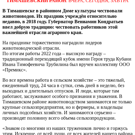
ТИМАШЕВСКИЙ РАЙОН
: ВЧЕРА, СЕГОДНЯ, ЗАВТРА
В Тимашевске в районном Доме культуры чествовали
животноводов. Их праздник учреждён относительно
недавно, в 2018 году. Губернатор Вениамин Кондратьев
ввел добрую традицию: чествовать работников этой
важнейшей отрасли аграрного края.
На празднике торжественно наградили лидеров
животноводческой отрасли.
По итогам работы 2022 года – высокую награду –
традиционный переходящий кубок имени Героя труда Кубани
Ивана Тимофеевича Трубилина был вручен коллективу ООО
«Премикс».
Во все времена работа в сельском хозяйстве – это тяжелый,
ежедневный труд, 24 часа в сутки, семь дней в неделю, без
выходных и длительных отпусков. И люди, которые там
работают, заслуживают особого признания и уважения. В
Тимашевском районе животноводством занимаются не только
крупные сельхозпредприятия, но и фермеры, и владельцы
личных подсобных хозяйств. И занимаются серьезно –
производят половину всего объема сельхозпродукции.
«Знаком со многими из наших тружеников лично и горжусь
этим. Искренне, от всей души, от всех жителей нашего района