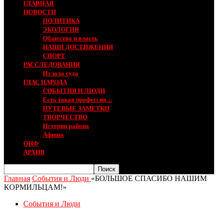
ГЛАВНАЯ
НОВОСТИ
ПОЛИТИКА
ЭКОЛОГИЯ
Общество и власть
НАШИ ДОСТИЖЕНИЯ
СПОРТ
РАССЛЕДОВАНИЯ
Из зала суда
ГЛАС НАРОДА
СОБЫТИЯ И ЛЮДИ
Есть такая профессия…
ПУТЕВЫЕ ЗАМЕТКИ
ТВОРЧЕСТВО
История района
Афиша
ОНФ
АРХИВ
Главная
События и Люди
«БОЛЬШОЕ СПАСИБО НАШИМ
КОРМИЛЬЦАМ!»
События и Люди