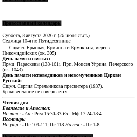
Православный календарь.
Суббота, 8 августа 2026 г.
(26 июля ст.ст.)
Седмица 10-я по Пятидесятнице
Сщмчч. Ермолая, Ермиппа и Ермократа, иереев
Никомидийских (ок. 305)
День памяти святых:
Прмц. Параскевы (138-161). Прп. Моисея Угрина, Печерского
(ок. 1043).
День памяти исповедников и новомучеников Церкви
Русской:
Сщмч. Сергия Стрельникова пресвитера (1937).
Браковенчание не совершается.
Чтения дня
Евангелие и Апостол:
На лит.: -
Ап.:
Рим.15:30-33
Ев.:
Мф.17:24-18:4
Псалтирь:
На утр.: -
Пс.109-111; Пс.118
На веч.: -
Пс.1-8
Подписывайтесь на наш YouTube канал!