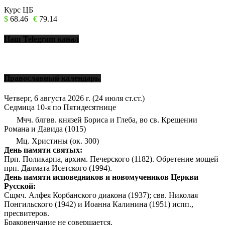
Курс ЦБ
$
68.46
€
79.14
Наш Telegram канал
Православный календарь.
Четверг, 6 августа 2026 г.
(24 июля ст.ст.)
Седмица 10-я по Пятидесятнице
Мчч. блгвв. князей Бориса и Глеба, во св. Крещении
Романа и Давида (1015)
Мц. Христины (ок. 300)
День памяти святых:
Прп. Поликарпа, архим. Печерского (1182). Обретение мощей
прп. Далмата Исетского (1994).
День памяти исповедников и новомучеников Церкви
Русской:
Сщмч. Алфея Корбанского диакона (1937); свв. Николая
Понгильского (1942) и Иоанна Калинина (1951) испп.,
пресвитеров.
Браковенчание не совершается.