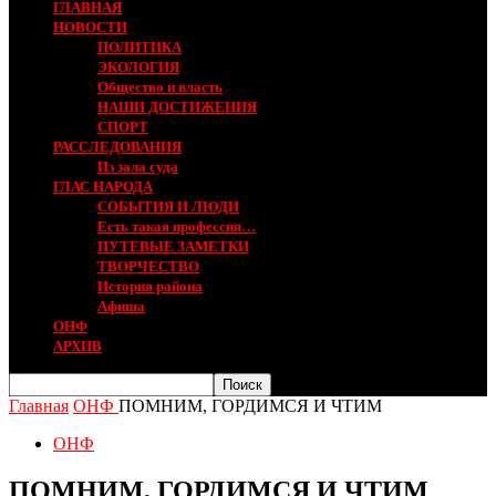
ГЛАВНАЯ
НОВОСТИ
ПОЛИТИКА
ЭКОЛОГИЯ
Общество и власть
НАШИ ДОСТИЖЕНИЯ
СПОРТ
РАССЛЕДОВАНИЯ
Из зала суда
ГЛАС НАРОДА
СОБЫТИЯ И ЛЮДИ
Есть такая профессия…
ПУТЕВЫЕ ЗАМЕТКИ
ТВОРЧЕСТВО
История района
Афиша
ОНФ
АРХИВ
Главная
ОНФ
ПОМНИМ, ГОРДИМСЯ И ЧТИМ
ОНФ
ПОМНИМ, ГОРДИМСЯ И ЧТИМ