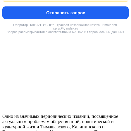
Отправить запрос
Оператор ПДн: АНТИСПРУТ краевая независимая газета | Email: anti-
sprut@yandex.ru
Запрос рассматривается в соответствии с ФЗ-152 «О персональных данных»
Одно из значимых периодических изданий, посвященное
актуальным проблемам общественной, политической и
культурной жизни Тимашевского, Калининского и