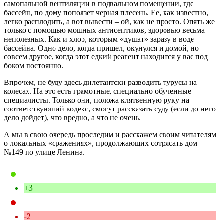
самопальной вентиляции в подвальном помещении, где
бассейн, по дому поползет черная плесень. Ее, как известно,
легко расплодить, а вот вывести – ой, как не просто. Опять же
только с помощью мощных антисептиков, здоровью весьма
неполезных. Как и хлор, которым «душат» заразу в воде
бассейна. Одно дело, когда пришел, окунулся и домой, но
совсем другое, когда этот едкий реагент находится у вас под
боком постоянно.
Впрочем, не буду здесь дилетантски разводить турусы на
колесах. На это есть грамотные, специально обученные
специалисты. Только они, положа клятвенную руку на
соответствующий кодекс, смогут рассказать суду (если до него
дело дойдет), что вредно, а что не очень.
А мы в свою очередь проследим и расскажем своим читателям
о локальных «сражениях», продолжающих сотрясать дом
№149 по улице Ленина.
+3
-2