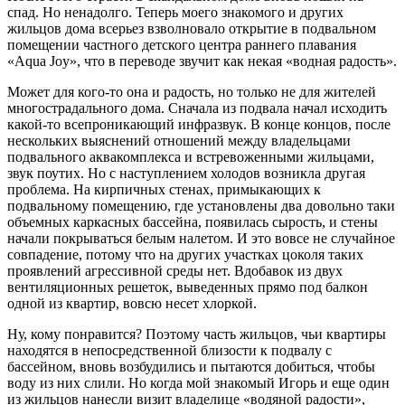
спад. Но ненадолго. Теперь моего знакомого и других
жильцов дома всерьез взволновало открытие в подвальном
помещении частного детского центра раннего плавания
«Aqua Joy», что в переводе звучит как некая «водная радость».
Может для кого-то она и радость, но только не для жителей
многострадального дома. Сначала из подвала начал исходить
какой-то всепроникающий инфразвук. В конце концов, после
нескольких выяснений отношений между владельцами
подвального аквакомплекса и встревоженными жильцами,
звук поутих. Но с наступлением холодов возникла другая
проблема. На кирпичных стенах, примыкающих к
подвальному помещению, где установлены два довольно таки
объемных каркасных бассейна, появилась сырость, и стены
начали покрываться белым налетом. И это вовсе не случайное
совпадение, потому что на других участках цоколя таких
проявлений агрессивной среды нет. Вдобавок из двух
вентиляционных решеток, выведенных прямо под балкон
одной из квартир, вовсю несет хлоркой.
Ну, кому понравится? Поэтому часть жильцов, чьи квартиры
находятся в непосредственной близости к подвалу с
бассейном, вновь возбудились и пытаются добиться, чтобы
воду из них слили. Но когда мой знакомый Игорь и еще один
из жильцов нанесли визит владелице «водяной радости»,