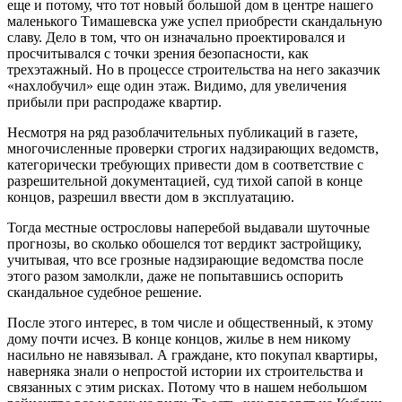
еще и потому, что тот новый большой дом в центре нашего
маленького Тимашевска уже успел приобрести скандальную
славу. Дело в том, что он изначально проектировался и
просчитывался с точки зрения безопасности, как
трехэтажный. Но в процессе строительства на него заказчик
«нахлобучил» еще один этаж. Видимо, для увеличения
прибыли при распродаже квартир.
Несмотря на ряд разоблачительных публикаций в газете,
многочисленные проверки строгих надзирающих ведомств,
категорически требующих привести дом в соответствие с
разрешительной документацией, суд тихой сапой в конце
концов, разрешил ввести дом в эксплуатацию.
Тогда местные острословы наперебой выдавали шуточные
прогнозы, во сколько обошелся тот вердикт застройщику,
учитывая, что все грозные надзирающие ведомства после
этого разом замолкли, даже не попытавшись оспорить
скандальное судебное решение.
После этого интерес, в том числе и общественный, к этому
дому почти исчез. В конце концов, жилье в нем никому
насильно не навязывал. А граждане, кто покупал квартиры,
наверняка знали о непростой истории их строительства и
связанных с этим рисках. Потому что в нашем небольшом