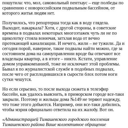
пошутила: что, мол, самовольный пентхаус – еще полбеды по
сравнению с новороссийским подвальным бассейном, от
которого житья людям нет.
Получилось, что репортерша тогда как в воду глядела.
Выходит, накаркала? Хотя, с другой стороны, в советские
времена в подвалах некоторых многоэтажек чуть ли не по
щиколотку стояла вонючая, затхлая вода от вечно
протекающей канализации. И нечего, жили – не тужили. Да и
сегодня порой, наверное, такие подвалы найти можно, где за
состоянием дома на самоуправлении вроде бы отвечают все
владельцы квартир, а в итоге – никто. Кстати, управление
домом управкомпанией, тоже не исключает этой проблемы.
Бывал я по журналистской службе в подобных подвалах,
после чего от расплодившихся в сырости блох потом ноги
сутки чешутся.
Но если серьезно, то после выхода сюжета в телеэфир
бассейн, как удалось выяснить, в приморском городе все-таки
закрыли. Поэтому и жильцы дома №149 не теряют надежду,
что тоже этого добьются. Например, они все-таки добились,
чтобы мэрия официально ответила на их жалобу. Вот он.
«Администрацией Тимашевского городского поселения
Тимашевского района Ваше коллективное обращение