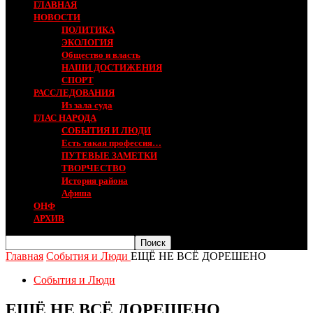
ГЛАВНАЯ
НОВОСТИ
ПОЛИТИКА
ЭКОЛОГИЯ
Общество и власть
НАШИ ДОСТИЖЕНИЯ
СПОРТ
РАССЛЕДОВАНИЯ
Из зала суда
ГЛАС НАРОДА
СОБЫТИЯ И ЛЮДИ
Есть такая профессия…
ПУТЕВЫЕ ЗАМЕТКИ
ТВОРЧЕСТВО
История района
Афиша
ОНФ
АРХИВ
Главная
События и Люди
ЕЩЁ НЕ ВСЁ ДОРЕШЕНО
События и Люди
ЕЩЁ НЕ ВСЁ ДОРЕШЕНО