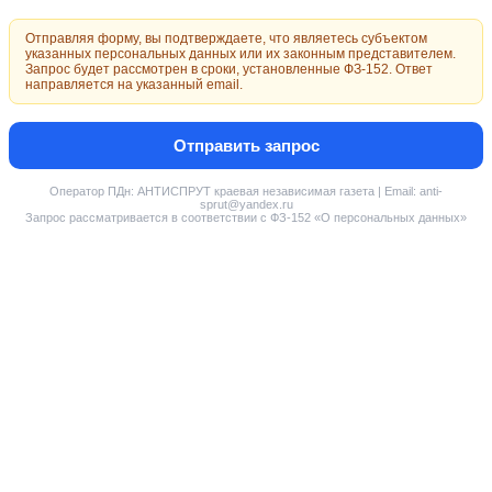
Отправляя форму, вы подтверждаете, что являетесь субъектом
указанных персональных данных или их законным представителем.
Запрос будет рассмотрен в сроки, установленные ФЗ-152. Ответ
направляется на указанный email.
Отправить запрос
Оператор ПДн: АНТИСПРУТ краевая независимая газета | Email: anti-
sprut@yandex.ru
Запрос рассматривается в соответствии с ФЗ-152 «О персональных данных»