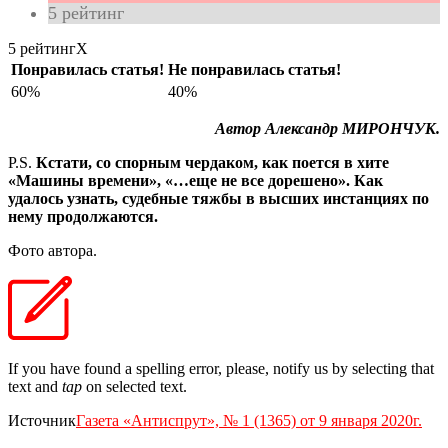
5
рейтинг
5 рейтинг
X
Понравилась статья!
Не понравилась статья!
60%
40%
Автор Александр МИРОНЧУК.
P.S.
Кстати, со спорным чердаком, как поется в хите
«Машины времени», «…еще не все дорешено». Как
удалось узнать, судебные тяжбы в высших инстанциях по
нему продолжаются.
Фото автора.
If you have found a spelling error, please, notify us by selecting that
text and
tap
on selected text.
Источник
Газета «Антиспрут», № 1 (1365) от 9 января 2020г.