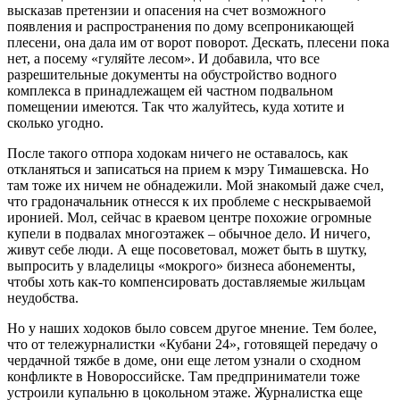
высказав претензии и опасения на счет возможного
появления и распространения по дому всепроникающей
плесени, она дала им от ворот поворот. Дескать, плесени пока
нет, а посему «гуляйте лесом». И добавила, что все
разрешительные документы на обустройство водного
комплекса в принадлежащем ей частном подвальном
помещении имеются. Так что жалуйтесь, куда хотите и
сколько угодно.
После такого отпора ходокам ничего не оставалось, как
откланяться и записаться на прием к мэру Тимашевска. Но
там тоже их ничем не обнадежили. Мой знакомый даже счел,
что градоначальник отнесся к их проблеме с нескрываемой
иронией. Мол, сейчас в краевом центре похожие огромные
купели в подвалах многоэтажек – обычное дело. И ничего,
живут себе люди. А еще посоветовал, может быть в шутку,
выпросить у владелицы «мокрого» бизнеса абонементы,
чтобы хоть как-то компенсировать доставляемые жильцам
неудобства.
Но у наших ходоков было совсем другое мнение. Тем более,
что от тележурналистки «Кубани 24», готовящей передачу о
чердачной тяжбе в доме, они еще летом узнали о сходном
конфликте в Новороссийске. Там предприниматели тоже
устроили купальню в цокольном этаже. Журналистка еще