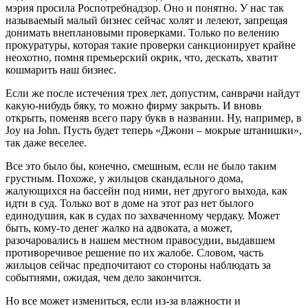
мэрия просила Роспотребнадзор. Оно и понятно. У нас так
называемый малый бизнес сейчас холят и лелеют, запрещая
донимать внеплановыми проверками. Только по велению
прокуратуры, которая такие проверки санкционирует крайне
неохотно, помня премьерский окрик, что, дескать, хватит
кошмарить наш бизнес.
Если же после истечения трех лет, допустим, санврачи найдут
какую-нибудь бяку, то можно фирму закрыть. И вновь
открыть, поменяв всего пару букв в названии. Ну, например, в
Joy на John. Пусть будет теперь «Джони – мокрые штанишки»,
так даже веселее.
Все это было бы, конечно, смешным, если не было таким
грустным. Похоже, у жильцов скандального дома,
жалующихся на бассейн под ними, нет другого выхода, как
идти в суд. Только вот в доме на этот раз нет былого
единодушия, как в судах по захваченному чердаку. Может
быть, кому-то денег жалко на адвоката, а может,
разочаровались в нашем местном правосудии, выдавшем
противоречивое решение по их жалобе. Словом, часть
жильцов сейчас предпочитают со стороны наблюдать за
событиями, ожидая, чем дело закончится.
Но все может измениться, если из-за влажности и