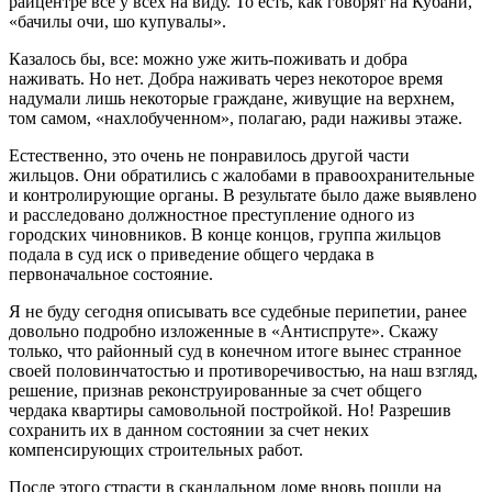
райцентре все у всех на виду. То есть, как говорят на Кубани,
«бачилы очи, шо купувалы».
Казалось бы, все: можно уже жить-поживать и добра
наживать. Но нет. Добра наживать через некоторое время
надумали лишь некоторые граждане, живущие на верхнем,
том самом, «нахлобученном», полагаю, ради наживы этаже.
Естественно, это очень не понравилось другой части
жильцов. Они обратились с жалобами в правоохранительные
и контролирующие органы. В результате было даже выявлено
и расследовано должностное преступление одного из
городских чиновников. В конце концов, группа жильцов
подала в суд иск о приведение общего чердака в
первоначальное состояние.
Я не буду сегодня описывать все судебные перипетии, ранее
довольно подробно изложенные в «Антиспруте». Скажу
только, что районный суд в конечном итоге вынес странное
своей половинчатостью и противоречивостью, на наш взгляд,
решение, признав реконструированные за счет общего
чердака квартиры самовольной постройкой. Но! Разрешив
сохранить их в данном состоянии за счет неких
компенсирующих строительных работ.
После этого страсти в скандальном доме вновь пошли на