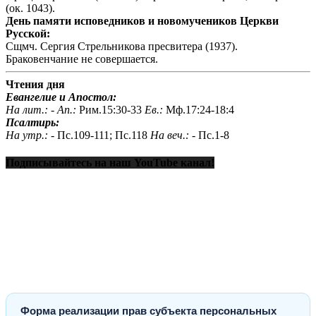
(ок. 1043).
День памяти исповедников и новомучеников Церкви
Русской:
Сщмч. Сергия Стрельникова пресвитера (1937).
Браковенчание не совершается.
Чтения дня
Евангелие и Апостол:
На лит.: -
Ап.:
Рим.15:30-33
Ев.:
Мф.17:24-18:4
Псалтирь:
На утр.: -
Пс.109-111; Пс.118
На веч.: -
Пс.1-8
Подписывайтесь на наш YouTube канал!
Форма реализации прав субъекта персональных