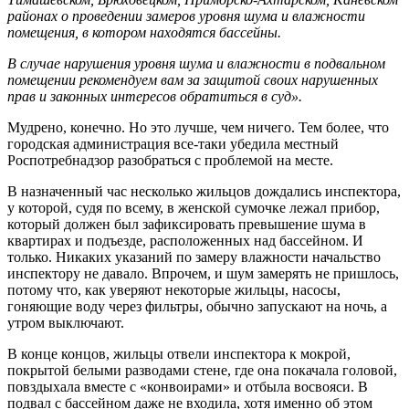
районах о проведении замеров уровня шума и влажности
помещения, в котором находятся бассейны.
В случае нарушения уровня шума и влажности в подвальном
помещении рекомендуем вам за защитой своих нарушенных
прав и законных интересов обратиться в суд».
Мудрено, конечно. Но это лучше, чем ничего. Тем более, что
городская администрация все-таки убедила местный
Роспотребнадзор разобраться с проблемой на месте.
В назначенный час несколько жильцов дождались инспектора,
у которой, судя по всему, в женской сумочке лежал прибор,
который должен был зафиксировать превышение шума в
квартирах и подъезде, расположенных над бассейном. И
только. Никаких указаний по замеру влажности начальство
инспектору не давало. Впрочем, и шум замерять не пришлось,
потому что, как уверяют некоторые жильцы, насосы,
гоняющие воду через фильтры, обычно запускают на ночь, а
утром выключают.
В конце концов, жильцы отвели инспектора к мокрой,
покрытой белыми разводами стене, где она покачала головой,
повздыхала вместе с «конвоирами» и отбыла восвояси. В
подвал с бассейном даже не входила, хотя именно об этом