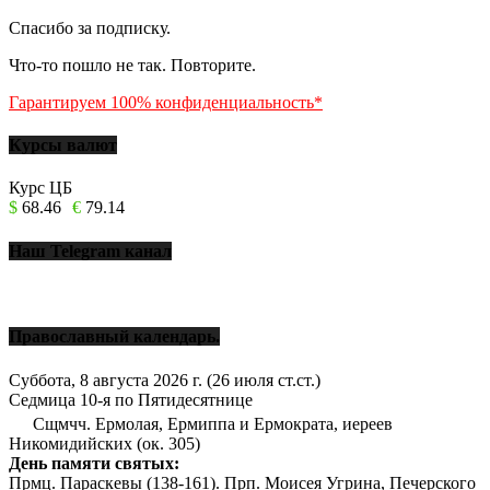
Спасибо за подписку.
Что-то пошло не так. Повторите.
Гарантируем 100% конфиденциальность*
Курсы валют
Курс ЦБ
$
68.46
€
79.14
Наш Telegram канал
Православный календарь.
Суббота, 8 августа 2026 г.
(26 июля ст.ст.)
Седмица 10-я по Пятидесятнице
Сщмчч. Ермолая, Ермиппа и Ермократа, иереев
Никомидийских (ок. 305)
День памяти святых:
Прмц. Параскевы (138-161). Прп. Моисея Угрина, Печерского