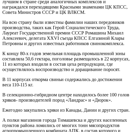
лучшим в стране среди аналогичных комплексов и
награждался переходящими Красными знаменами ЦК КПСС,
Совета Министров СССР и ЦК ВЛКСМ.
На всю страну были известны фамилии наших передовиков
производства, таких как Герой Социалистического Труда,
Лауреат Государственной премии СССР Ромашина Михаил
Алексеевич, делегата XXVI съезда КПСС Елгазиной Клары
Петровны и других известных работников свинокомплекса.
К концу 80-х годов земельная площадь промышленной зоны
составляла 50,6 гектара, поголовье размещалось в 22 корпусах,
11 из которых входили в состав цеха репродукции, где
осуществлялось воспроизводство и доращивание поросят.
В 11 корпусах откорма свиньи содержались до достижении
веса 110-115 кг.
В селекционно-гибридном центре находилось более 100 голов
хряков- производителей пород «Ландрас» и «Дюрок».
Ежегодно закупались хряки из Канады, Дании и других стран.
А полки магазинов города Тимашевска и других населенных
пунктов района ломились от многих тонн мясопродуктов
агропромышленного комбината АПК, в состав которого и