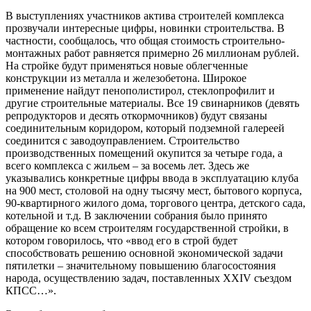
В выступлениях участников актива строителей комплекса
прозвучали интересные цифры, новинки строительства. В
частности, сообщалось, что общая стоимость строительно-
монтажных работ равняется примерно 26 миллионам рублей.
На стройке будут применяться новые облегченные
конструкции из металла и железобетона. Широкое
применение найдут пенополистирол, стеклопрофилит и
другие строительные материалы. Все 19 свинарников (девять
репродукторов и десять откормочников) будут связаны
соединительным коридором, который подземной галереей
соединится с заводоуправлением. Строительство
производственных помещений окупится за четыре года, а
всего комплекса с жильем – за восемь лет. Здесь же
указывались конкретные цифры ввода в эксплуатацию клуба
на 900 мест, столовой на одну тысячу мест, бытового корпуса,
90-квартирного жилого дома, торгового центра, детского сада,
котельной и т.д. В заключении собрания было принято
обращение ко всем строителям государственной стройки, в
котором говорилось, что «ввод его в строй будет
способствовать решению основной экономической задачи
пятилетки – значительному повышению благосостояния
народа, осуществлению задач, поставленных XXIV съездом
КПСС…».