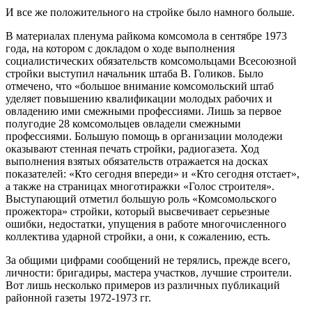
И все же положительного на стройке было намного больше.
В материалах пленума райкома комсомола в сентябре 1973
года, на котором с докладом о ходе выполнения
социалистических обязательств комсомольцами Всесоюзной
стройки выступил начальник штаба В. Голиков. Было
отмечено, что «большое внимание комсомольский штаб
уделяет повышению квалификации молодых рабочих и
овладению ими смежными профессиями. Лишь за первое
полугодие 28 комсомольцев овладели смежными
профессиями. Большую помощь в организации молодежи
оказывают стенная печать стройки, радиогазета. Ход
выполнения взятых обязательств отражается на досках
показателей: «Кто сегодня впереди» и «Кто сегодня отстает»,
а также на страницах многотиражки «Голос строителя».
Выступающий отметил большую роль «Комсомольского
прожектора» стройки, который высвечивает серьезные
ошибки, недостатки, упущения в работе многочисленного
коллектива ударной стройки, а они, к сожалению, есть.
За общими цифрами сообщений не терялись, прежде всего,
личности: бригадиры, мастера участков, лучшие строители.
Вот лишь несколько примеров из различных публикаций
районной газеты 1972-1973 гг.