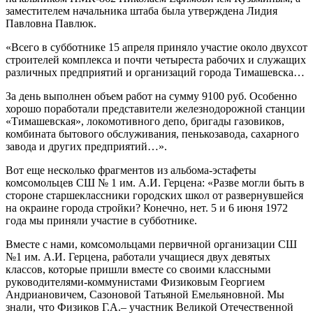
заместителем начальника штаба была утверждена Лидия
Павловна Павлюк.
«Всего в субботнике 15 апреля приняло участие около двухсот
строителей комплекса и почти четыреста рабочих и служащих
различных предприятий и организаций города Тимашевска…
За день выполнен объем работ на сумму 9100 руб. Особенно
хорошо поработали представители железнодорожной станции
«Тимашевская», локомотивного депо, бригады газовиков,
комбината бытового обслуживания, пенькозавода, сахарного
завода и других предприятий…».
Вот еще несколько фрагментов из альбома-эстафеты
комсомольцев СШ № 1 им. А.И. Герцена: «Разве могли быть в
стороне старшеклассники городских школ от развернувшейся
на окраине города стройки? Конечно, нет. 5 и 6 июня 1972
года мы приняли участие в субботнике.
Вместе с нами, комсомольцами первичной организации СШ
№1 им. А.И. Герцена, работали учащиеся двух девятых
классов, которые пришли вместе со своими классными
руководителями-коммунистами Физиковым Георгием
Андриановичем, Сазоновой Татьяной Емельяновной. Мы
знали, что Физиков Г.А.– участник Великой Отечественной