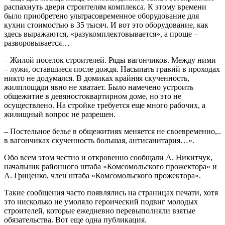
распахнуть двери строителям комплекса. К этому времени
было приобретено ультрасовременное оборудование для
кухни стоимостью в 35 тысяч. И вот это оборудование, как
здесь выражаются, «разукомплектовывается», а проще –
разворовывается…
– Жилой поселок строителей. Ряды вагончиков. Между ними
– лужи, оставшиеся после дождя. Насыпать гравий в проходах
никто не додумался. В домиках крайняя скученность,
жилплощади явно не хватает. Было намечено устроить
общежитие в девяностоквартирном доме, но это не
осуществлено. На стройке требуется еще много рабочих, а
жилищный вопрос не разрешен.
– Постельное белье в общежитиях меняется не своевременно,..
в вагончиках скученность большая, антисанитария…».
Обо всем этом честно и откровенно сообщали А. Никитчук,
начальник районного штаба «Комсомольского прожектора» и
А. Гриценко, член штаба «Комсомольского прожектора».
Такие сообщения часто появлялись на страницах печати, хотя
это нисколько не умоляло героический подвиг молодых
строителей, которые ежедневно перевыполняли взятые
обязательства. Вот еще одна публикация.