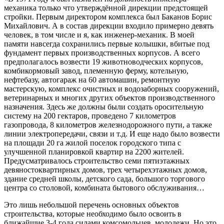
механика только что утверждённой дирекции предстоящей
стройки. Первым директором комплекса был Баканов Борис
Михайлович. А в состав дирекции входило примерно девять
человек, в том числе и я, как инженер-механик. В моей
памяти навсегда сохранились первые колышки, вбитые под
фундамент первых производственных корпусов. А всего
предполагалось возвести 19 животноводческих корпусов,
комбикормовый завод, племенную ферму, котельную,
нефтебазу, автогараж на 60 автомашин, ремонтную
мастерскую, комплекс очистных и водозаборных сооружений,
ветеринарных и многих других объектов производственного
назначения. Здесь же должны были создать оросительную
систему на 200 гектаров, проведено 7 километров
газопровода, 8 километров железнодорожного пути, а также
линии электропередачи, связи и т.д. И еще надо было возвести
на площади 20 га жилой поселок городского типа с
улучшенной планировкой квартир на 2200 жителей.
Предусматривалось строительство семи пятиэтажных
девяностоквартирных домов, трех четырехэтажных домов,
здание средней школы, детского сада, большого торгового
центра со столовой, комбината бытового обслуживания…
Это лишь небольшой перечень основных объектов
строительства, которые необходимо было освоить в
ближайшие 3-4 года силами комсомольцев, молодежи. Но это