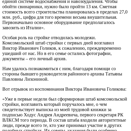
единой системе водоснабжения и навозоудаления. Чтобы
обойти свинарники, нужно было пройти 13 км. Сметная
стоимость всего строительства планировалась в пределах 27,0
млн. руб., цифра для того времени весьма внушительная.
Первоначально основное оборудование предполагалось
завозить из Италии».
Особая роль на стройке отводилась молодежи.
Комсомольский штаб стройки с первых дней возглавил
Виктор Иванович Голиков, к сожалению, преждевременно
ушедший от нас. Но в его семье остались фотографии,
документы – его личный архив.
Нам удалось познакомиться с ним, благодаря помощи со
стороны бывшего руководителя районного архива Татьяны
Павловны Лихониной.
Вот отрывок из воспоминания Виктора Ивановича Голикова:
«Уже в первые недели был сформирован штаб комсомольской
стройки, возглавить который поручалось мне, о чем
свидетельствует выписка из моей трудовой книжки за
подписью Ходус Андрея Андреевича, первого секретаря РК
ВЛКСМ того периода. В состав штаба входили авторитетные
люди, прежде всего те, кто уже принимал участие в других
подобных стройках. Их советы, указания были особенно