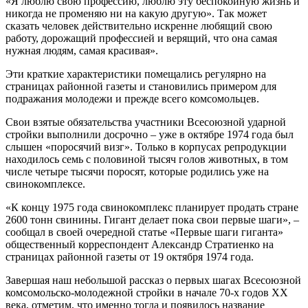
«Я люблю свою профессию, люблю эту беспокойную жизнь и
никогда не променяю ни на какую другую». Так может
сказать человек действительно искренне любящий свою
работу, дорожащий профессией и верящий, что она самая
нужная людям, самая красивая».
Эти краткие характеристики помещались регулярно на
страницах районной газеты и становились примером для
подражания молодежи и прежде всего комсомольцев.
Свои взятые обязательства участники Всесоюзной ударной
стройки выполнили досрочно – уже в октябре 1974 года был
слышен «поросячий визг». Только в корпусах репродукции
находилось семь с половиной тысяч голов животных, в том
числе четыре тысячи поросят, которые родились уже на
свинокомплексе.
«К концу 1975 года свинокомплекс планирует продать стране
2600 тонн свинины. Гигант делает пока свои первые шаги», –
сообщал в своей очередной статье «Первые шаги гиганта»
общественный корреспондент Александр Стратиенко на
страницах районной газеты от 19 октября 1974 года.
Завершая наш небольшой рассказ о первых шагах Всесоюзной
комсомольско-молодежной стройки в начале 70-х годов XX
века, отметим, что именно тогда и появилось название