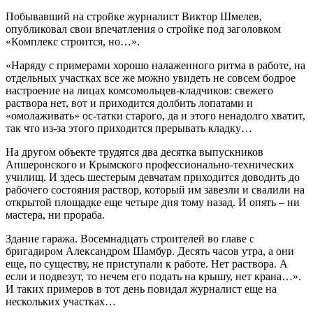
Побывавший на стройке журналист Виктор Шмелев,
опубликовал свои впечатления о стройке под заголовком
«Комплекс строится, но…».
«Наряду с примерами хорошо налаженного ритма в работе, на
отдельных участках все же можно увидеть не совсем бодрое
настроение на лицах комсомольцев-кладчиков: свежего
раствора нет, вот и приходится долбить лопатами и
«омолаживать» ос-татки старого, да и этого ненадолго хватит,
так что из-за этого приходится прерывать кладку…
На другом объекте трудятся два десятка выпускников
Апшеронского и Крымского профессионально-технических
училищ. И здесь шестерым девчатам приходится доводить до
рабочего состояния раствор, который им завезли и свалили на
открытой площадке еще четыре дня тому назад. И опять – ни
мастера, ни прораба.
Здание гаража. Восемнадцать строителей во главе с
бригадиром Александром Шамбур. Десять часов утра, а они
еще, по существу, не приступали к работе. Нет раствора. А
если и подвезут, то нечем его подать на крышу, нет крана…».
И таких примеров в тот день повидал журналист еще на
нескольких участках…