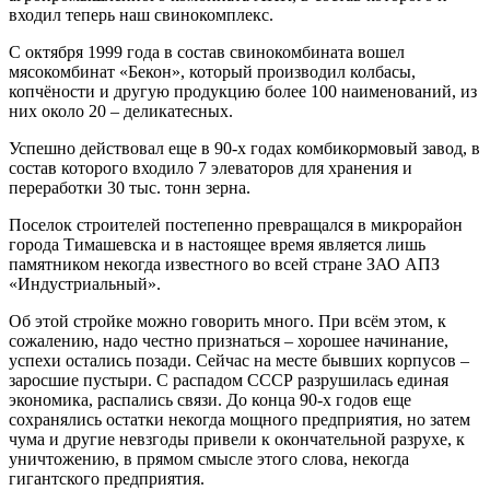
входил теперь наш свинокомплекс.
С октября 1999 года в состав свинокомбината вошел
мясокомбинат «Бекон», который производил колбасы,
копчёности и другую продукцию более 100 наименований, из
них около 20 – деликатесных.
Успешно действовал еще в 90-х годах комбикормовый завод, в
состав которого входило 7 элеваторов для хранения и
переработки 30 тыс. тонн зерна.
Поселок строителей постепенно превращался в микрорайон
города Тимашевска и в настоящее время является лишь
памятником некогда известного во всей стране ЗАО АПЗ
«Индустриальный».
Об этой стройке можно говорить много. При всём этом, к
сожалению, надо честно признаться – хорошее начинание,
успехи остались позади. Сейчас на месте бывших корпусов –
заросшие пустыри. С распадом СССР разрушилась единая
экономика, распались связи. До конца 90-х годов еще
сохранялись остатки некогда мощного предприятия, но затем
чума и другие невзгоды привели к окончательной разрухе, к
уничтожению, в прямом смысле этого слова, некогда
гигантского предприятия.