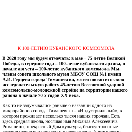
К 100-ЛЕТИЮ КУБАНСКОГО КОМСОМОЛА
В 2020 году мы будем отмечать: в мае – 75-летие Великой
Победы, в середине года – 100-летие кубанского архива, в
начале августа – 100-летие кубанского комсомола. Мы,
члены совета школьного музея МБОУ СОШ №1 имени
А.И. Герцена города Тимашевска, хотим посвятить свою
исследовательскую работу 45-летию Всесоюзной ударной
комсомольско-молодежной стройке на территории нашего
района в начале 70-х годов XX века.
Как-то не задумывались раньше о названии одного из
микрорайонов города Тимашевска – «Индустриальный», в
котором проживает несколько тысяч наших горожан. Есть
здесь средняя школа, носящая имя Михаила Алексеевича
Ромашины, прекрасный Дом культуры, благоустроенные
детские игровые площадки и парковая зона. А вот почему