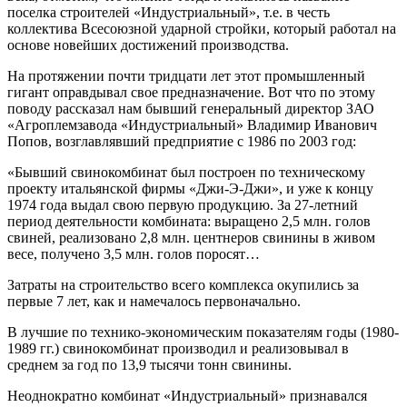
поселка строителей «Индустриальный», т.е. в честь
коллектива Всесоюзной ударной стройки, который работал на
основе новейших достижений производства.
На протяжении почти тридцати лет этот промышленный
гигант оправдывал свое предназначение. Вот что по этому
поводу рассказал нам бывший генеральный директор ЗАО
«Агроплемзавода «Индустриальный» Владимир Иванович
Попов, возглавлявший предприятие с 1986 по 2003 год:
«Бывший свинокомбинат был построен по техническому
проекту итальянской фирмы «Джи-Э-Джи», и уже к концу
1974 года выдал свою первую продукцию. За 27-летний
период деятельности комбината: выращено 2,5 млн. голов
свиней, реализовано 2,8 млн. центнеров свинины в живом
весе, получено 3,5 млн. голов поросят…
Затраты на строительство всего комплекса окупились за
первые 7 лет, как и намечалось первоначально.
В лучшие по технико-экономическим показателям годы (1980-
1989 гг.) свинокомбинат производил и реализовывал в
среднем за год по 13,9 тысячи тонн свинины.
Неоднократно комбинат «Индустриальный» признавался