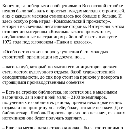
Конечно, за победными сообщениями о Всесоюзной стройке
нельзя было забывать о простых нуждах молодых строителей,
а их с каждым месяцем становилось все больше и больше. И
здесь особую роль играл «Комсомольский прожектор»,
который высвечивал негативные стороны. Интересны в этом
отношении материалы «Комсомольского прожектора»,
опубликованные на страницах районной газеты в августе
1972 года под заголовком «Палки в колесах».
«Особо остро стоит вопрос улучшения быта молодых
строителей, организации их досуга, но….
– вагон-клуб, который по мысли его инициаторов должен
стать местом культурного отдыха, базой художественной
самодеятельности, до сих пор стоит на приколе у поворота к
строящимся производственным объектам.
– Есть на стройке библиотека, но ютится она в маленьком
вагончике, да и книг в ней мало – 2100 экземпляров,
полученных из библиотек района, причем некоторые из них
отдавали по принципу «на тебе, боже, что мне негоже». Да и
библиотекарь Любовь Пирогова до сих пор не знает, из каких
источников она будет получать зарплату…
– Еще два месяца назад столовая должна была гостеприимно