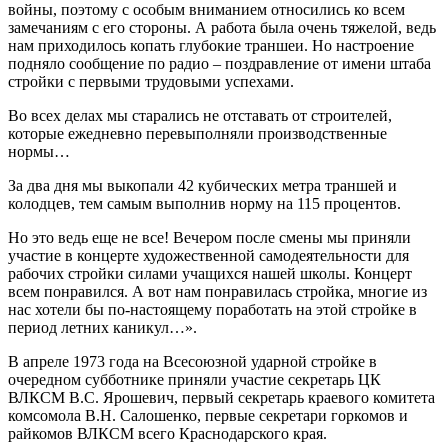
войны, поэтому с особым вниманием относились ко всем
замечаниям с его стороны. А работа была очень тяжелой, ведь
нам приходилось копать глубокие траншеи. Но настроение
подняло сообщение по радио – поздравление от имени штаба
стройки с первыми трудовыми успехами.
Во всех делах мы старались не отставать от строителей,
которые ежедневно перевыполняли производственные
нормы…
За два дня мы выкопали 42 кубических метра траншей и
колодцев, тем самым выполнив норму на 115 процентов.
Но это ведь еще не все! Вечером после смены мы приняли
участие в концерте художественной самодеятельности для
рабочих стройки силами учащихся нашей школы. Концерт
всем понравился. А вот нам понравилась стройка, многие из
нас хотели бы по-настоящему поработать на этой стройке в
период летних каникул…».
В апреле 1973 года на Всесоюзной ударной стройке в
очередном субботнике приняли участие секретарь ЦК
ВЛКСМ В.С. Ярошевич, первый секретарь краевого комитета
комсомола В.Н. Салошенко, первые секретари горкомов и
райкомов ВЛКСМ всего Краснодарского края.