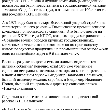
рождения В.И. Ленина и лучшие комсомольцы-передовики
производства были представлены к государственной награде
– медали «За доблестный труд, в ознаменование 100-летия со
дня рождения В.И. Ленина».
А в 1971 году был дан старт Всесоюзной ударной стройки на
территории нашего района – Тимашевского промышленного
комплекса по производству свинины. Это было ответом на
решение XXIV съезда КПСС, которым предусматривалось…
«Создание вблизи городов крупных государственных,
колхозных и межколхозных комплексов по производству
животноводческой продукции на промышленной основе – как
одно из важнейших задач в 9-й пятилетке…».
Возник сразу же вопрос: а есть ли живые свидетели тех
далеких событий? Конечно, есть! Это уже убеленные
сединами ветераны комсомола, с которыми мы и встретились
в нашем школьном музее – Владимир Павлович Сальников,
бывший инженер-механик стройки, и Владимир Иванович
Попов, бывший генеральный директор свинокомплекса
«Индустриальный».
С дрожью в голосе от охватившего волнения, ведет свой
рассказ В.П. Сальников:
«В 1971 году я был назначен на должность инженера-