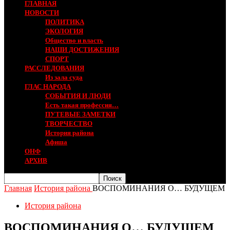
ГЛАВНАЯ
НОВОСТИ
ПОЛИТИКА
ЭКОЛОГИЯ
Общество и власть
НАШИ ДОСТИЖЕНИЯ
СПОРТ
РАССЛЕДОВАНИЯ
Из зала суда
ГЛАС НАРОДА
СОБЫТИЯ И ЛЮДИ
Есть такая профессия…
ПУТЕВЫЕ ЗАМЕТКИ
ТВОРЧЕСТВО
История района
Афиша
ОНФ
АРХИВ
Главная
История района
ВОСПОМИНАНИЯ О… БУДУЩЕМ
История района
ВОСПОМИНАНИЯ О… БУДУЩЕМ