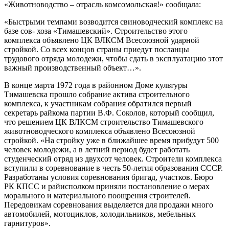
«Животноводство – отрасль комсомольская!» сообщала:
«Быстрыми темпами возводится свиноводческий комплекс на
базе сов- хоза «Тимашевский». Строительство этого
комплекса объявлено ЦК ВЛКСМ Всесоюзной ударной
стройкой. Со всех концов страны приедут посланцы
трудового отряда молодежи, чтобы сдать в эксплуатацию этот
важный производственный объект…».
В конце марта 1972 года в районном Доме культуры
Тимашевска прошло собрание актива строительного
комплекса, к участникам собрания обратился первый
секретарь райкома партии В.Ф. Соколов, который сообщил,
что решением ЦК ВЛКСМ строительство Тимашевского
животноводческого комплекса объявлено Всесоюзной
стройкой. «На стройку уже в ближайшее время прибудут 500
человек молодежи, а в летний период будет работать
студенческий отряд из двухсот человек. Строители комплекса
вступили в соревнование в честь 50-летия образования СССР.
Разработаны условия соревнования бригад, участков. Бюро
РК КПСС и райисполком приняли постановление о мерах
морального и материального поощрения строителей.
Передовикам соревнования выделяется для продажи много
автомобилей, мотоциклов, холодильников, мебельных
гарнитуров».