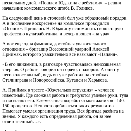
нескольких дней. «Пошлем Юдакина с ребятами», – решил
начальник комсомольского штаба В. Голиков.
На следующий день в столовой был уже образцовый порядок.
А в последнее воскресенье на комплексе проводился
«Огонек». Пришлось Н. Юдакину вспоминать свою старую
профессию культработника, и вечер прошел «на ура».
А вот еще одна фамилия, достойная уважительного
отношения – бригадир Всесоюзной ударной Алексей
Приймак, которого уважительно все называют «Папаня».
«В его движении, в разговоре чувствовалась неиссякаемая
энергия. О работе говорил он горячо, с задором. А опыт у
него колоссальный, ведь он уже работал на стройках
Сталинграда и Новороссийска, Кутаиси и Харькова.
А. Приймак в тресте «Южстальконструкция» – человек
известный. Где сложная работа и требуются умелые руки, туда
и посылают его. Ежемесячная выработка монтажников –140-
150 процентов. Непросто добиваться таких результатов.
Помогает умелая организация труда. Вся бригада разбита на
звенья. У каждого есть определенная работа, он за нее
ответственный…».