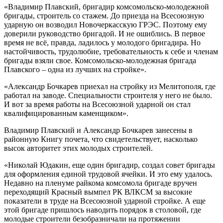
«Владимир Плавский, бригадир комсомольско-молодежной
бригады, строитель со стажем. До приезда на Всесоюзную
ударную он возводил Новочеркасскую ГРЭС. Поэтому ему
доверили руководство бригадой. И не ошиблись. В первое
время не всё, правда, ладилось у молодого бригадира. Но
настойчивость, трудолюбие, требовательность к себе и членам
бригады взяли свое. Комсомольско-молодежная бригада
Плавского – одна из лучших на стройке».
«Александр Бочкарев приехал на стройку из Мелитополя, где
работал на заводе. Специальности строителя у него не было.
И вот за время работы на Всесоюзной ударной он стал
квалифицированным каменщиком».
Владимир Плавский и Александр Бочкарев занесены в
районную Книгу почета, что свидетельствует, насколько
высок авторитет этих молодых строителей.
«Николай Юдакин, еще один бригадир, создал совет бригады
для оформления единой трудовой ячейки. И это ему удалось.
Недавно на пленуме райкома комсомола бригаде вручен
переходящий Красный вымпел РК ВЛКСМ за высокие
показатели в труде на Всесоюзной ударной стройке. А еще
этой бригаде пришлось наводить порядок в столовой, где
молодые строители безобразничали на протяжении