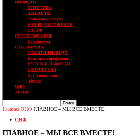
НОВОСТИ
ПОЛИТИКА
ЭКОЛОГИЯ
Общество и власть
НАШИ ДОСТИЖЕНИЯ
СПОРТ
РАССЛЕДОВАНИЯ
Из зала суда
ГЛАС НАРОДА
СОБЫТИЯ И ЛЮДИ
Есть такая профессия…
ПУТЕВЫЕ ЗАМЕТКИ
ТВОРЧЕСТВО
История района
Афиша
ОНФ
АРХИВ
Главная
ОНФ
ГЛАВНОЕ – МЫ ВСЕ ВМЕСТЕ!
ОНФ
ГЛАВНОЕ – МЫ ВСЕ ВМЕСТЕ!