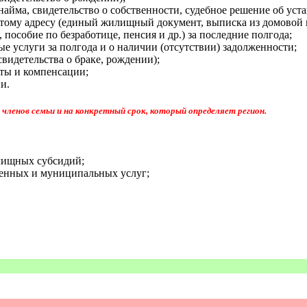
айма, свидетельство о собственности, судебное решение об уст
тому адресу (единый жилищный документ, выписка из домовой к
 пособие по безработице, пенсия и др.) за последние полгода;
е услуги за полгода и о наличии (отсутствии) задолженности;
видетельства о браке, рождении);
ты и компенсации;
и.
ленов семьи и на конкретный срок, который определяет регион.
лищных субсидий;
енных и муниципальных услуг;