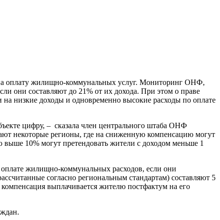
 на оплату жилищно-коммунальных услуг. Мониторинг ОНФ,
сли они составляют до 21% от их дохода. При этом о праве
и на низкие доходы и одновременно высокие расходы по оплате
бъекте цифру, – сказала член центрального штаба ОНФ
вают некоторые регионы, где на сниженную компенсацию могут
ю выше 10% могут претендовать жители с доходом меньше 1
о оплате жилищно-коммунальных расходов, если они
 (рассчитанные согласно региональным стандартам) составляют 5
ая компенсация выплачивается жителю постфактум на его
аждан.