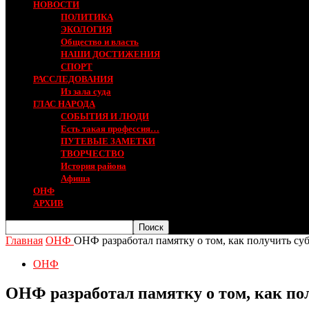
НОВОСТИ
ПОЛИТИКА
ЭКОЛОГИЯ
Общество и власть
НАШИ ДОСТИЖЕНИЯ
СПОРТ
РАССЛЕДОВАНИЯ
Из зала суда
ГЛАС НАРОДА
СОБЫТИЯ И ЛЮДИ
Есть такая профессия…
ПУТЕВЫЕ ЗАМЕТКИ
ТВОРЧЕСТВО
История района
Афиша
ОНФ
АРХИВ
Главная
ОНФ
ОНФ разработал памятку о том, как получить с
ОНФ
ОНФ разработал памятку о том, как п