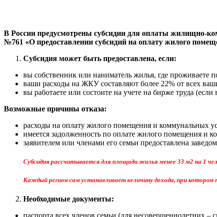
В России предусмотрены субсидии для оплаты жилищно-ком
№761 «О предоставлении субсидий на оплату жилого помещ
Субсидия может быть предоставлена, если:
вы собственник или наниматель жилья, где проживаете п
ваши расходы на ЖКУ составляют более 22% от всех ваши
вы работаете или состоите на учете на бирже труда (если 
Возможные причины отказа:
расходы на оплату жилого помещения и коммунальных ус
имеется задолженность по оплате жилого помещения и к
заявителем или членами его семьи предоставлена заведо
Субсидия рассчитывается для площади жилья менее 33 м2 на 1 челов
Каждый регион сам устанавливает величину дохода, при котором 
Необходимые документы:
паспорта всех членов семьи (для несовершеннолетних – с