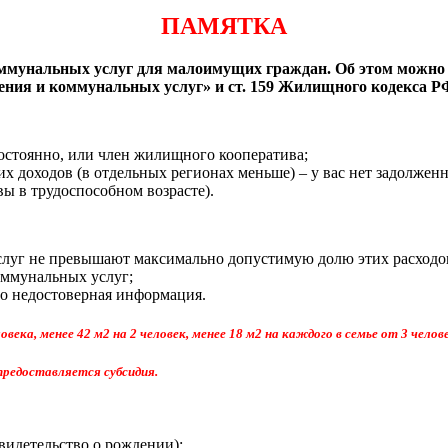
ПАМЯТКА
мунальных услуг для малоимущих граждан. Об этом можно у
ения и коммунальных услуг» и ст. 159 Жилищного кодекса Р
остоянно, или член жилищного кооператива;
х доходов (в отдельных регионах меньше) – у вас нет задолжен
вы в трудоспособном возрасте).
луг не превышают максимально допустимую долю этих расходов
оммунальных услуг;
мо недостоверная информация.
ека, менее 42 м2 на 2 человек, менее 18 м2 на каждого в семье от 3 челове
предоставляется субсидия.
видетельство о рождении);