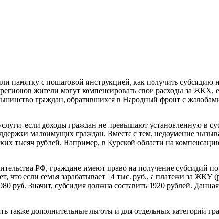
ли памятку с пошаговой инструкцией, как получить субсидию
е регионов жители могут компенсировать свои расходы за ЖКХ, е
ольшинство граждан, обратившихся в Народный фронт с жалобам
услуги, если доходы граждан не превышают установленную в су
оддержки малоимущих граждан. Вместе с тем, недоумение вызы
ких тысяч рублей. Например, в Курской области на компенсаци
вительства РФ, граждане имеют право на получение субсидий п
ет, что если семья зарабатывает 14 тыс. руб., а платежи за ЖКУ
3080 руб. Значит, субсидия должна составить 1920 рублей. Данн
ть также дополнительные льготы и для отдельных категорий гр