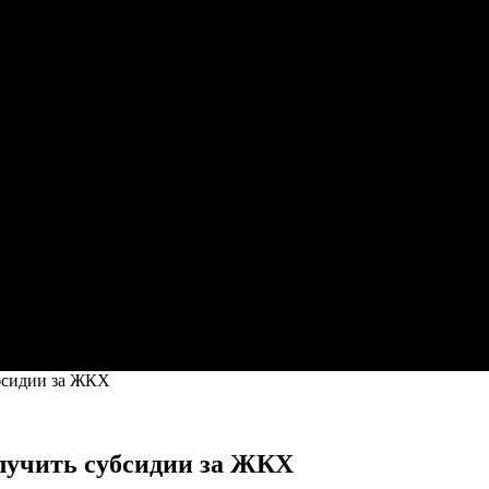
убсидии за ЖКХ
олучить субсидии за ЖКХ