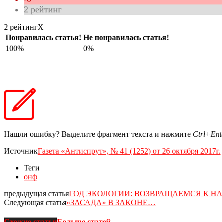
2
рейтинг
2 рейтинг
X
Понравилась статья!
Не понравилась статья!
100%
0%
Нашли ошибку? Выделите фрагмент текста и нажмите
Ctrl+Ent
Источник
Газета «Антиспрут», № 41 (1252) от 26 октября 2017г.
Теги
онф
предыдущая статья
ГОД ЭКОЛОГИИ: ВОЗВРАЩАЕМСЯ К Н
Следующая статья
«ЗАСАДА» В ЗАКОНЕ…
Схожие статьи
Больше статей