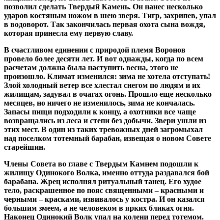
позволил сделать Твердый Камень. Он нанес несколько
ударов костяным ножом в шею зверя. Тигр, захрипев, упал
в водоворот. Так закончилась первая охота сына вождя,
которая принесла ему первую славу.
В счастливом единении с природой племя Воронов
провело более десяти лет. И вот однажды, когда по всем
расчетам должна была наступить весна, этого не
произошло. Климат изменился: зима не хотела отступать!
Злой холодный ветер все хлестал снегом по людям и их
жилищам, задувал в очагах огонь. Прошло еще несколько
месяцев, но ничего не изменилось, зима не кончалась.
Запасы пищи подходили к концу, а охотники все чаще
возвращались из леса и степи без добычи. Звери ушли из
этих мест. В один из таких тревожных дней загромыхал
над поселком тотемный барабан, извещая о новом Совете
старейшин.
Члены Совета во главе с Твердым Камнем подошли к
жилищу Одинокого Волка, именно оттуда раздавался бой
барабана. Жрец исполнял ритуальный танец. Его худое
тело, раскрашенное по пояс священными – красными и
черными – красками, извивалось у костра. И он казался
большим змеем, а не человеком в ярких бликах огня.
Наконец Одинокий Волк упал на колени перед тотемом.