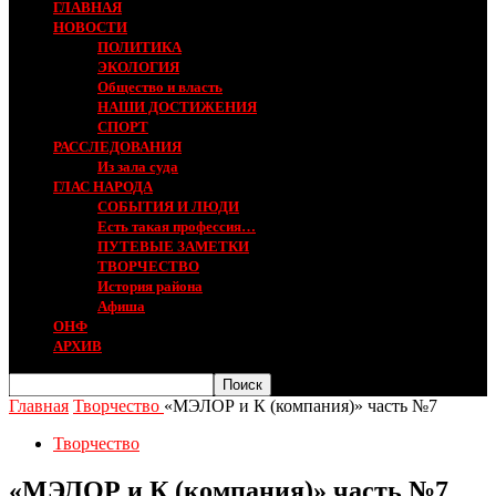
ГЛАВНАЯ
НОВОСТИ
ПОЛИТИКА
ЭКОЛОГИЯ
Общество и власть
НАШИ ДОСТИЖЕНИЯ
СПОРТ
РАССЛЕДОВАНИЯ
Из зала суда
ГЛАС НАРОДА
СОБЫТИЯ И ЛЮДИ
Есть такая профессия…
ПУТЕВЫЕ ЗАМЕТКИ
ТВОРЧЕСТВО
История района
Афиша
ОНФ
АРХИВ
Главная
Творчество
«МЭЛОР и К (компания)» часть №7
Творчество
«МЭЛОР и К (компания)» часть №7