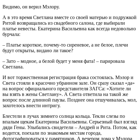
Видимо, он верил Мэлору.
А в это время Светлана вместе со своей матерью и подружкой
Ритой возвращались из свадебного салона, где выбирали
платье невесты. Екатерина Васильевна как всегда недовольно
бурчала:
– Платье короткое, почему-то сиреневое, а не белое, плечи
будут открыты, видано ли такое?
– Зато – модное, а белой будет у меня фата! – парировала
Светлана.
И вот торжественная регистрация брака состоялась. Мэлор и
Света стояли в красочно убранном зале. Он сразу сказал «да»
на вопрос официального представителя ЗАГСа: «Хотите ли
вы взять в жены Светлану». А Света ответила на такой же
вопрос после длинной паузы. Позднее она отшучивалась, мол,
захотелось внести интригу.
Блестели в лучах зимнего солнца кольца. Текли слезы по
впалым щекам Екатерины Васильевны. Серьезный был взгляд
дяди Гены. Улыбались свидетели – Андрей и Рита. Потом, как
водится, поехали по знакомым местам города,
фотографироваться у памятников. А вечером дома у Мэлора