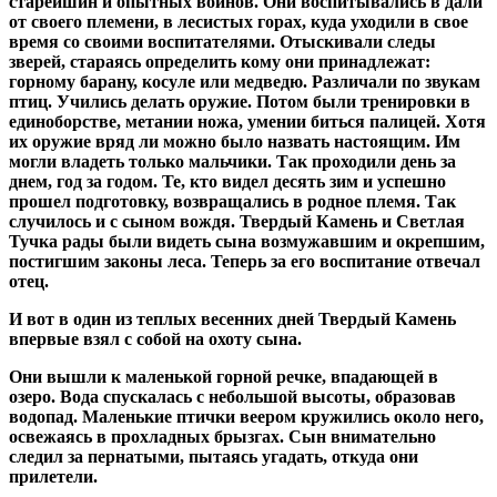
старейшин и опытных воинов. Они воспитывались в дали
от своего племени, в лесистых горах, куда уходили в свое
время со своими воспитателями. Отыскивали следы
зверей, стараясь определить кому они принадлежат:
горному барану, косуле или медведю. Различали по звукам
птиц. Учились делать оружие. Потом были тренировки в
единоборстве, метании ножа, умении биться палицей. Хотя
их оружие вряд ли можно было назвать настоящим. Им
могли владеть только мальчики. Так проходили день за
днем, год за годом. Те, кто видел десять зим и успешно
прошел подготовку, возвращались в родное племя. Так
случилось и с сыном вождя. Твердый Камень и Светлая
Тучка рады были видеть сына возмужавшим и окрепшим,
постигшим законы леса. Теперь за его воспитание отвечал
отец.
И вот в один из теплых весенних дней Твердый Камень
впервые взял с собой на охоту сына.
Они вышли к маленькой горной речке, впадающей в
озеро. Вода спускалась с небольшой высоты, образовав
водопад. Маленькие птички веером кружились около него,
освежаясь в прохладных брызгах. Сын внимательно
следил за пернатыми, пытаясь угадать, откуда они
прилетели.