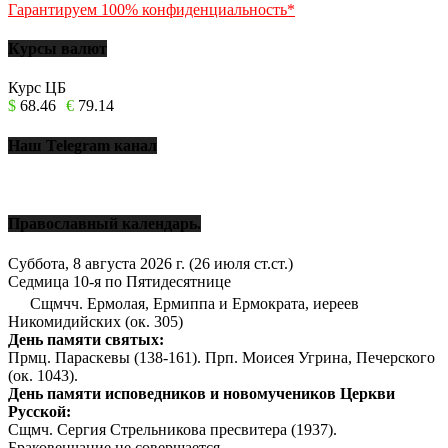
Гарантируем 100% конфиденциальность*
Курсы валют
Курс ЦБ
$
68.46
€
79.14
Наш Telegram канал
Православный календарь.
Суббота, 8 августа 2026 г.
(26 июля ст.ст.)
Седмица 10-я по Пятидесятнице
Сщмчч. Ермолая, Ермиппа и Ермократа, иереев
Никомидийских (ок. 305)
День памяти святых:
Прмц. Параскевы (138-161). Прп. Моисея Угрина, Печерского
(ок. 1043).
День памяти исповедников и новомучеников Церкви
Русской:
Сщмч. Сергия Стрельникова пресвитера (1937).
Браковенчание не совершается.