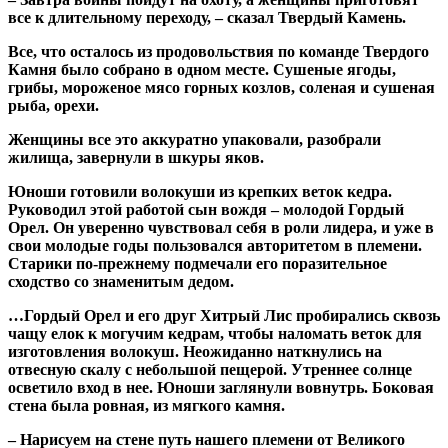
все к длительному переходу, – сказал Твердый Камень.
Все, что осталось из продовольствия по команде Твердого
Камня было собрано в одном месте. Сушеные ягоды,
грибы, мороженое мясо горных козлов, соленая и сушеная
рыба, орехи.
Женщины все это аккуратно упаковали, разобрали
жилища, завернули в шкуры яков.
Юноши готовили волокуши из крепких веток кедра.
Руководил этой работой сын вождя – молодой Гордый
Орел. Он уверенно чувствовал себя в роли лидера, и уже в
свои молодые годы пользовался авторитетом в племени.
Старики по-прежнему подмечали его поразительное
сходство со знаменитым дедом.
…Гордый Орел и его друг Хитрый Лис пробирались сквозь
чащу елок к могучим кедрам, чтобы наломать веток для
изготовления волокуш. Неожиданно наткнулись на
отвесную скалу с небольшой пещерой. Утреннее солнце
осветило вход в нее. Юноши заглянули вовнутрь. Боковая
стена была ровная, из мягкого камня.
– Нарисуем на стене путь нашего племени от Великого