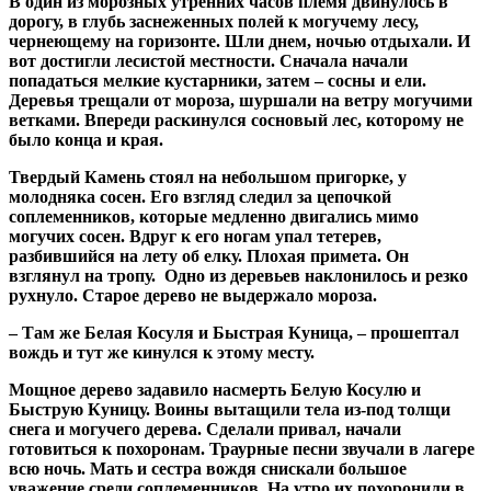
В один из морозных утренних часов племя двинулось в
дорогу, в глубь заснеженных полей к могучему лесу,
чернеющему на горизонте. Шли днем, ночью отдыхали. И
вот достигли лесистой местности. Сначала начали
попадаться мелкие кустарники, затем – сосны и ели.
Деревья трещали от мороза, шуршали на ветру могучими
ветками. Впереди раскинулся сосновый лес, которому не
было конца и края.
Твердый Камень стоял на небольшом пригорке, у
молодняка сосен. Его взгляд следил за цепочкой
соплеменников, которые медленно двигались мимо
могучих сосен. Вдруг к его ногам упал тетерев,
разбившийся на лету об елку. Плохая примета. Он
взглянул на тропу. Одно из деревьев наклонилось и резко
рухнуло. Старое дерево не выдержало мороза.
– Там же Белая Косуля и Быстрая Куница, – прошептал
вождь и тут же кинулся к этому месту.
Мощное дерево задавило насмерть Белую Косулю и
Быструю Куницу. Воины вытащили тела из-под толщи
снега и могучего дерева. Сделали привал, начали
готовиться к похоронам. Траурные песни звучали в лагере
всю ночь. Мать и сестра вождя снискали большое
уважение среди соплеменников. На утро их похоронили в