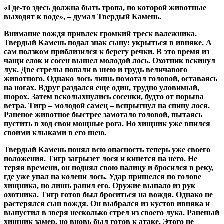
«Где-то здесь должна быть тропа, по которой животные
выходят к воде», – думал Твердый Камень.
Внимание вождя привлек громкий треск валежника.
Твердый Камень подал знак сыну: укрыться в ивняке. А
сам ползком приблизился к берегу речки. В это время из
чащи елок и сосен вышел молодой лось. Охотник вскинул
лук. Две стрелы попали в шею и грудь величавого
животного. Однако лось лишь помотал головой, оставаясь
на ногах. Вдруг раздался еще один, трудно уловимый,
шорох. Затем всколыхнулись сосенки, будто от порыва
ветра. Тигр – молодой самец – вспрыгнул на спину лося.
Раненое животное быстрее замотало головой, пытаясь
пустить в ход свои мощные рога. Но хищник уже впился
своими клыками в его шею.
Твердый Камень понял всю опасность теперь уже своего
положения. Тигр загрызет лося и кинется на него. Не
теряя времени, он поднял свою палицу и бросился в реку,
где уже упал на колени лось. Удар пришелся по голове
хищника, но лишь ранил его. Оружие выпало из рук
охотника. Тигр готов был броситься на вождя. Однако не
растерялся сын вождя. Он выбрался из кустов ивняка и
выпустил в зверя несколько стрел из своего лука. Раненый
хищник замер, но вновь был готов к атаке. Этого не