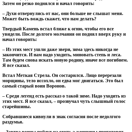
Затем он резко поднялся и начал говорить:
– Духи отвернулись от нас, они больше не слышат меня.
Может быть вождь скажет, что нам делать?
Твердый Камень встал ближе к огню, чтобы его все
увидели. После долгого молчания он поднял вверх руку и
начал говорить:
– Из этих мест ушли даже звери, зима здесь никогда не
закончится. И нам надо уходить, миновать степь и леса.
Там будем снова искать новую родину, иначе все погибнем.
Я все сказал.
Встал Меткая Стрела. Он состарился. Лицо перерезали
морщины, тело иссохло, он едва мог двигаться. Это был
самый старый воин Воронов.
– Среди легенд есть рассказ о такой зиме. Надо уходить из
этих мест. Я все сказал, – прозвучал чуть слышный голос
старейшины.
Собравшиеся кивнули в знак согласия после недолгого
раздумья.
– Завтра воины пойдут на охоту, а женщины приготовят