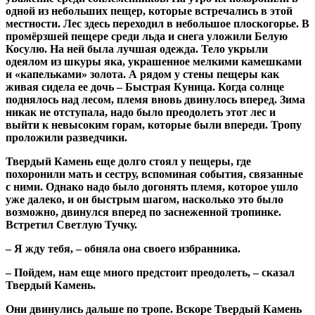
одной из небольших пещер, которые встречались в этой
местности. Лес здесь переходил в небольшое плоскогорье. В
промёрзшей пещере среди льда и снега уложили Белую
Косулю. На ней была лучшая одежда. Тело укрыли
одеялом из шкуры яка, украшенное мелкими камешками
и «капельками» золота. А рядом у стены пещеры как
живая сидела ее дочь – Быстрая Куница. Когда солнце
поднялось над лесом, племя вновь двинулось вперед. Зима
никак не отступала, надо было преодолеть этот лес и
выйти к невысоким горам, которые были впереди. Тропу
проложили разведчики.
Твердый Камень еще долго стоял у пещеры, где
похоронили мать и сестру, вспоминая события, связанные
с ними. Однако надо было догонять племя, которое ушло
уже далеко, и он быстрым шагом, насколько это было
возможно, двинулся вперед по заснеженной тропинке.
Встретил Светлую Тучку.
– Я жду тебя, – обняла она своего избранника.
– Пойдем, нам еще много предстоит преодолеть, – сказал
Твердый Камень.
Они двинулись дальше по тропе. Вскоре Твердый Камень