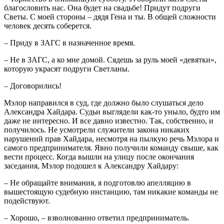
благословить нас. Она будет на свадьбе! Придут подруги
Светы. С моей стороны – дядя Гена и ты. В общей сложности
человек десять соберется.
– Приду в ЗАГС в назначенное время.
– Не в ЗАГС, а ко мне домой. Сядешь за руль моей «девятки»,
которую украсят подруги Светланы.
– Договорились!
Мэлор направился в суд, где должно было слушаться дело
Александра Хайдара. Судьи выглядели как-то уныло, будто им
даже не интересно. И все давно известно. Так, собственно, и
получилось. Не усмотрели служители закона никаких
нарушений прав Хайдара, несмотря на пылкую речь Мэлора и
самого предпринимателя. Явно получили команду свыше, как
вести процесс. Когда вышли на улицу после окончания
заседания, Мэлор подошел к Александру Хайдару:
– Не обращайте внимания, я подготовлю апелляцию в
вышестоящую судебную инстанцию, там никакие команды не
подействуют.
– Хорошо, – взволнованно ответил предприниматель.