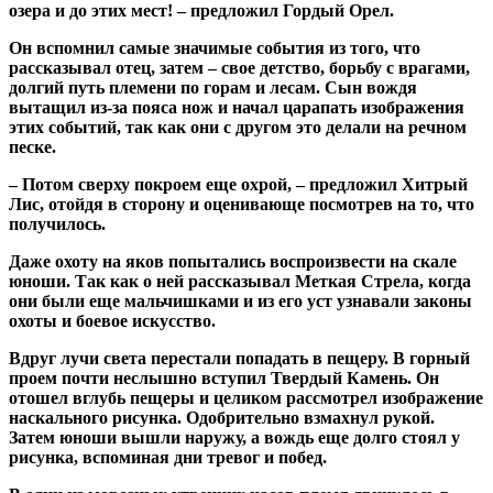
озера и до этих мест! – предложил Гордый Орел.
Он вспомнил самые значимые события из того, что
рассказывал отец, затем – свое детство, борьбу с врагами,
долгий путь племени по горам и лесам. Сын вождя
вытащил из-за пояса нож и начал царапать изображения
этих событий, так как они с другом это делали на речном
песке.
– Потом сверху покроем еще охрой, – предложил Хитрый
Лис, отойдя в сторону и оценивающе посмотрев на то, что
получилось.
Даже охоту на яков попытались воспроизвести на скале
юноши. Так как о ней рассказывал Меткая Стрела, когда
они были еще мальчишками и из его уст узнавали законы
охоты и боевое искусство.
Вдруг лучи света перестали попадать в пещеру. В горный
проем почти неслышно вступил Твердый Камень. Он
отошел вглубь пещеры и целиком рассмотрел изображение
наскального рисунка. Одобрительно взмахнул рукой.
Затем юноши вышли наружу, а вождь еще долго стоял у
рисунка, вспоминая дни тревог и побед.