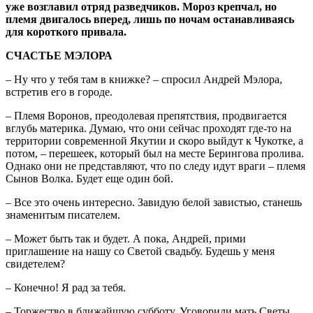
уже возглавил отряд разведчиков. Мороз крепчал, но
племя двигалось вперед, лишь по ночам останавливаясь
для короткого привала.
СЧАСТЬЕ МЭЛОРА
– Ну что у тебя там в книжке? – спросил Андрей Мэлора,
встретив его в городе.
– Племя Воронов, преодолевая препятствия, продвигается
вглубь материка. Думаю, что они сейчас проходят где-то на
территории современной Якутии и скоро выйдут к Чукотке, а
потом, – перешеек, который был на месте Берингова пролива.
Однако они не представляют, что по следу идут враги – племя
Сынов Волка. Будет еще один бой.
– Все это очень интересно. Завидую белой завистью, станешь
знаменитым писателем.
– Может быть так и будет. А пока, Андрей, прими
приглашение на нашу со Светой свадьбу. Будешь у меня
свидетелем?
– Конечно! Я рад за тебя.
– Торжество в ближайшую субботу. Уговорили мать Светы