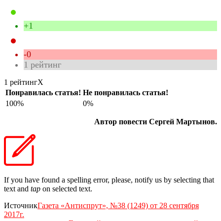
+1
-0
1
рейтинг
1 рейтинг
X
Понравилась статья!
Не понравилась статья!
100%
0%
Автор повести Сергей Мартынов.
If you have found a spelling error, please, notify us by selecting that
text and
tap
on selected text.
Источник
Газета «Антиспрут», №38 (1249) от 28 сентября
2017г.