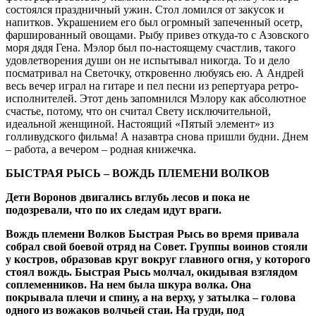
состоялся праздничный ужин. Стол ломился от закусок и
напитков. Украшением его был огромный запеченный осетр,
фаршированный овощами. Рыбу привез откуда-то с Азовского
моря дядя Гена. Мэлор был по-настоящему счастлив, такого
удовлетворения души он не испытывал никогда. То и дело
посматривал на Светочку, откровенно любуясь ею. А Андрей
весь вечер играл на гитаре и пел песни из репертуара ретро-
исполнителей. Этот день запомнился Мэлору как абсолютное
счастье, потому, что он считал Свету исключительной,
идеальной женщиной. Настоящий «Пятый элемент» из
голливудского фильма! А назавтра снова пришли будни. Днем
– работа, а вечером – родная книжечка.
БЫСТРАЯ РЫСЬ – ВОЖДЬ ПЛЕМЕНИ ВОЛКОВ
Дети Воронов двигались вглубь лесов и пока не
подозревали, что по их следам идут враги.
Вождь племени Волков Быстрая Рысь во время привала
собрал свой боевой отряд на Совет. Группы воинов стояли
у костров, образовав круг вокруг главного огня, у которого
стоял вождь. Быстрая Рысь молчал, окидывая взглядом
соплеменников. На нем была шкура волка. Она
покрывала плечи и спину, а на верху, у затылка – голова
одного из вожаков волчьей стаи. На груди, под