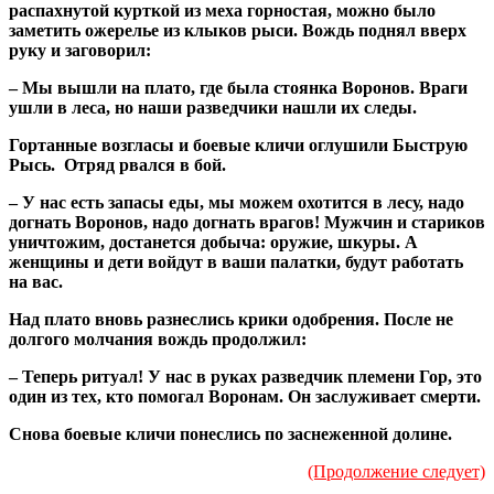
распахнутой курткой из меха горностая, можно было
заметить ожерелье из клыков рыси. Вождь поднял вверх
руку и заговорил:
– Мы вышли на плато, где была стоянка Воронов. Враги
ушли в леса, но наши разведчики нашли их следы.
Гортанные возгласы и боевые кличи оглушили Быструю
Рысь. Отряд рвался в бой.
– У нас есть запасы еды, мы можем охотится в лесу, надо
догнать Воронов, надо догнать врагов! Мужчин и стариков
уничтожим, достанется добыча: оружие, шкуры. А
женщины и дети войдут в ваши палатки, будут работать
на вас.
Над плато вновь разнеслись крики одобрения. После не
долгого молчания вождь продолжил:
– Теперь ритуал! У нас в руках разведчик племени Гор, это
один из тех, кто помогал Воронам. Он заслуживает смерти.
Снова боевые кличи понеслись по заснеженной долине.
(Продолжение следует)