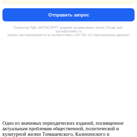
Отправить запрос
Оператор ПДн: АНТИСПРУТ краевая независимая газета | Email: anti-
sprut@yandex.ru
Запрос рассматривается в соответствии с ФЗ-152 «О персональных данных»
Одно из значимых периодических изданий, посвященное
актуальным проблемам общественной, политической и
культурной жизни Тимашевского, Калининского и