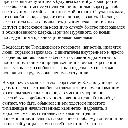
при помощи депутатства в будущем как-нибудь выстроить
себе более или менее успешную чиновничью карьеру, чтобы
осесть затем в тихой гавани до самой пенсии. Случалось даже,
что подобные надежды, отчасти, оправдывались. Но чаще
всего потом все заканчивалось для них печально, так как
депутат с переходом на казенную службу быстро превращался
в обыкновенного клерка. Причем заурядного, со всеми
последующими организационными выводами.
Председателю Тимашевского горсовета, напротив, нравятся
люди, образно выражаясь, с двигателем внутреннего и яркого
сгорания, заставляющего быть в постоянном движении, в
постоянном поиске и продвижении правильных решений в
пользу как всего сообщества, так и отдельных сограждан,
попавших в трудную жизненную ситуацию.
В хорошем смысле Сергею Георгиевичу Качанову по душе
депутаты, чье честолюбие заключается не в эмалированном
красивом значке на лацкане, а в умении упорно, не
расслабляясь, добиваться поставленной цели. Он вообще
считает, что быть обыкновенным ходатаем простого
тимашевца в начальственных кабинетах, надоедать, в
хорошем смысле, специалистам администрации
напоминаниями решить наболевшую проблему той или иной
городской улицы – само по себе почетно. От этого