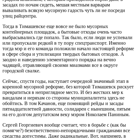
засадах по ночам сидеть, мешая местным варварам
вываливать всякую мусорную гадость чуть ли не посреди
улиц райцентра.
Тогда в Тимашевске еще вовсе не было мусорных
контейнерных площадок, а бытовые отходы очень часто
выбрасывались где попало. Так было, если люди не успевали
или пропускали редкий в ту пору спецтранспорт. Именно
тогда мэр и его команда положили начало настоящей реформе
в сфере сбора и утилизации твердых бытовых отходов. А
заодно и наведению элементарного порядка на вечно
чадящей, отравляющей своими миазмами все в округе
городской свалке.
Сейчас, спустя годы, наступает очередной значимый этап в
коренной мусорной реформе, без которой Тимашевск рискует
превратиться в неприглядное место. И без жестких мер к
вандалам и неряхам со стороны муниципалитета здесь не
обойтись. В том Качанов, еще помнящий рейды и засады
пятнадцатилетней давности, солидарен с нынешним, пятым
на его долгом депутатском веку мэром Николаем Паниным.
Сергей Георгиевич вообще считает, что в борьбе с (как бы
помягче?) безответственно-непорядочными гражданами все
средства допустимы. Даже радикальные. Вот, например, в