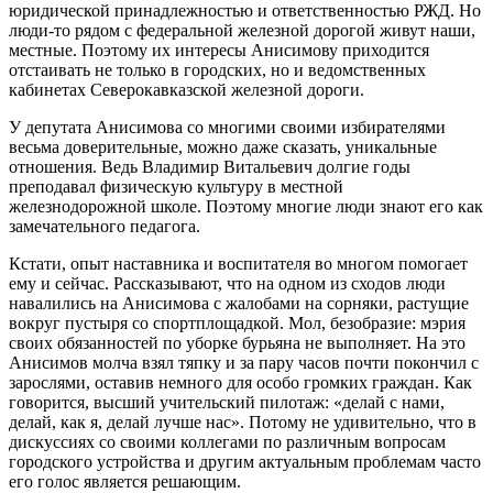
юридической принадлежностью и ответственностью РЖД. Но
люди-то рядом с федеральной железной дорогой живут наши,
местные. Поэтому их интересы Анисимову приходится
отстаивать не только в городских, но и ведомственных
кабинетах Северокавказской железной дороги.
У депутата Анисимова со многими своими избирателями
весьма доверительные, можно даже сказать, уникальные
отношения. Ведь Владимир Витальевич долгие годы
преподавал физическую культуру в местной
железнодорожной школе. Поэтому многие люди знают его как
замечательного педагога.
Кстати, опыт наставника и воспитателя во многом помогает
ему и сейчас. Рассказывают, что на одном из сходов люди
навалились на Анисимова с жалобами на сорняки, растущие
вокруг пустыря со спортплощадкой. Мол, безобразие: мэрия
своих обязанностей по уборке бурьяна не выполняет. На это
Анисимов молча взял тяпку и за пару часов почти покончил с
зарослями, оставив немного для особо громких граждан. Как
говорится, высший учительский пилотаж: «делай с нами,
делай, как я, делай лучше нас». Потому не удивительно, что в
дискуссиях со своими коллегами по различным вопросам
городского устройства и другим актуальным проблемам часто
его голос является решающим.