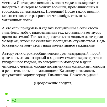
местном Инстаграме появилась новая мода: выкладывать и
позорить в Интернете мелких воришек, промышляющих в
городских супермаркетах. Позорище! После такого вряд ли
кто-то из них еще раз рискнет что-нибудь слямзить с
магазинных полок.
А что если придумать и сделать популярным в сети что-то
типа флеш-моба с видеозаписями тех, кто вываливает мусор
прямо на землю? Только надо сделать это модным даже среди
молодежи, чтобы не считалось постыдным стукачеством. Ведь
буквально на кону стоит наше коллективное выживание.
Автору этих строк вообще импонирует незаурядный, порой
даже в чем-то авантюрный в хорошем смысле характер этого
умудренного годами, но совершенно молодого в душе
человека с четким, хорошо поставленным командным голосом
и решительностью, помогающими Качанову возглавлять
депутатский корпус города Тимашевска. Пожелаем удачи!
(Продолжение следует).
+2