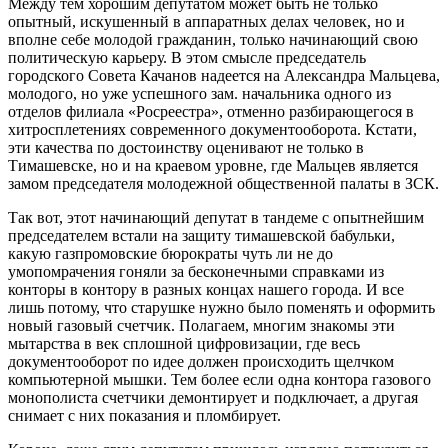
Между тем хорошим депутатом может быть не только
опытный, искушенный в аппаратных делах человек, но и
вполне себе молодой гражданин, только начинающий свою
политическую карьеру. В этом смысле председатель
городского Совета Качанов надеется на Александра Мальцева,
молодого, но уже успешного зам. начальника одного из
отделов филиала «Росреестра», отменно разбирающегося в
хитросплетениях современного документооборота. Кстати,
эти качества по достоинству оценивают не только в
Тимашевске, но и на краевом уровне, где Мальцев является
замом председателя молодежной общественной палаты в ЗСК.
Так вот, этот начинающий депутат в тандеме с опытнейшим
председателем встали на защиту тимашевской бабульки,
какую газпромовские бюрократы чуть ли не до
умопомрачения гоняли за бесконечными справками из
конторы в контору в разных концах нашего города. И все
лишь потому, что старушке нужно было поменять и оформить
новый газовый счетчик. Полагаем, многим знакомы эти
мытарства в век сплошной цифровизации, где весь
документооборот по идее должен происходить щелчком
компьютерной мышки. Тем более если одна контора газового
монополиста счетчики демонтирует и подключает, а другая
снимает с них показания и пломбирует.