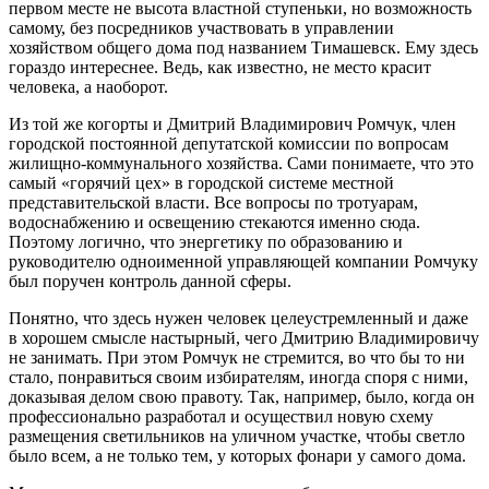
первом месте не высота властной ступеньки, но возможность
самому, без посредников участвовать в управлении
хозяйством общего дома под названием Тимашевск. Ему здесь
гораздо интереснее. Ведь, как известно, не место красит
человека, а наоборот.
Из той же когорты и Дмитрий Владимирович Ромчук, член
городской постоянной депутатской комиссии по вопросам
жилищно-коммунального хозяйства. Сами понимаете, что это
самый «горячий цех» в городской системе местной
представительской власти. Все вопросы по тротуарам,
водоснабжению и освещению стекаются именно сюда.
Поэтому логично, что энергетику по образованию и
руководителю одноименной управляющей компании Ромчуку
был поручен контроль данной сферы.
Понятно, что здесь нужен человек целеустремленный и даже
в хорошем смысле настырный, чего Дмитрию Владимировичу
не занимать. При этом Ромчук не стремится, во что бы то ни
стало, понравиться своим избирателям, иногда споря с ними,
доказывая делом свою правоту. Так, например, было, когда он
профессионально разработал и осуществил новую схему
размещения светильников на уличном участке, чтобы светло
было всем, а не только тем, у которых фонари у самого дома.