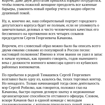
Короче, даже двум депутатам пришлось изрядно потрудиться,
чтобы помочь пожилой женщине преодолеть все казенные
барьеры, узаконить новый прибор учета и заодно обрести
душевный покой.
Ну, и, конечно же, наш собирательный портрет городского
депутатского корпуса будет не полным, если не упомянуть о
замечательных деловых и чисто человеческих качествах его
бессменного на протяжении всех четырех созывов
председателя Сергея Георгиевича Качанова.
Впрочем, его словесный образ можно было бы описать всего
двумя емкими словами из популярной в России песни:
настоящий полковник! Именно в этом звании он ушел в запас
в начале нулевых, как принято говорить, годов нынешнего
века с должности военного комиссара одного из кубанских
районных военкоматов.
По прибытии в родной Тимашевск Сергей Георгиевич
возглавил было одну из, казалось бы, тихих торговых контор.
Но ненадолго. Только начинающий тогда свою деятельность
мэр Сергей Робилко, как говорится, положил глаз на
Качанова, быстро оценив деловую хватку и недюжинные
организаторские способности отставного офицера. Словом,
вскоре Качанов был в единой команде с молодым
градоначальником, с которым приходилось порой даже в