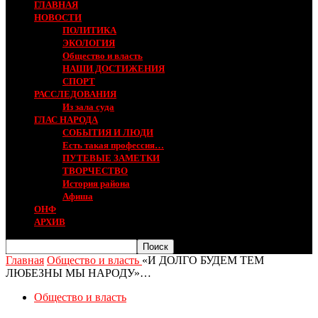
ГЛАВНАЯ
НОВОСТИ
ПОЛИТИКА
ЭКОЛОГИЯ
Общество и власть
НАШИ ДОСТИЖЕНИЯ
СПОРТ
РАССЛЕДОВАНИЯ
Из зала суда
ГЛАС НАРОДА
СОБЫТИЯ И ЛЮДИ
Есть такая профессия…
ПУТЕВЫЕ ЗАМЕТКИ
ТВОРЧЕСТВО
История района
Афиша
ОНФ
АРХИВ
Главная
Общество и власть
«И ДОЛГО БУДЕМ ТЕМ
ЛЮБЕЗНЫ МЫ НАРОДУ»…
Общество и власть