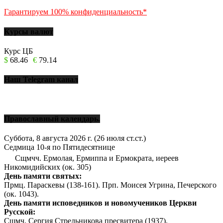
Гарантируем 100% конфиденциальность*
Курсы валют
Курс ЦБ
$
68.46
€
79.14
Наш Telegram канал
Православный календарь.
Суббота, 8 августа 2026 г.
(26 июля ст.ст.)
Седмица 10-я по Пятидесятнице
Сщмчч. Ермолая, Ермиппа и Ермократа, иереев
Никомидийских (ок. 305)
День памяти святых:
Прмц. Параскевы (138-161). Прп. Моисея Угрина, Печерского
(ок. 1043).
День памяти исповедников и новомучеников Церкви
Русской:
Сщмч. Сергия Стрельникова пресвитера (1937).