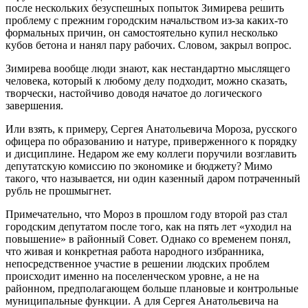
после нескольких безуспешных попыток Зимирева решить
проблему с прежним городским начальством из-за каких-то
формальных причин, он самостоятельно купил несколько
кубов бетона и нанял пару рабочих. Словом, закрыл вопрос.
Зимирева вообще люди знают, как нестандартно мыслящего
человека, который к любому делу подходит, можно сказать,
творчески, настойчиво доводя начатое до логического
завершения.
Или взять, к примеру, Сергея Анатольевича Мороза, русского
офицера по образованию и натуре, приверженного к порядку
и дисциплине. Недаром же ему коллеги поручили возглавить
депутатскую комиссию по экономике и бюджету? Мимо
такого, что называется, ни один казенный даром потраченный
рубль не прошмыгнет.
Примечательно, что Мороз в прошлом году второй раз стал
городским депутатом после того, как на пять лет «уходил на
повышение» в районный Совет. Однако со временем понял,
что живая и конкретная работа народного избранника,
непосредственное участие в решении людских проблем
происходит именно на поселенческом уровне, а не на
районном, предполагающем больше плановые и контрольные
муниципальные функции. А для Сергея Анатольевича на