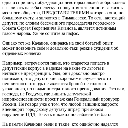
одна из причин, побуждающих некоторых людей добровольно
взваливать на себя нелегкую ношу ответственности за жизнь
местного общества, ПРЕДСТАВИТЕЛЯМИ которого они, по
большому счету, и являются в Тимашевске. То есть настоящий
депутат, по словам бессменного председателя городского
Совета Сергея Георгиевича Качанова, является истинным
гласом народа. Уж не сочтите за пафос.
Однако тот же Качанов, опираясь на свой богатый опыт,
может позволить себе и довольно-таки резкие суждения об
отдельных коллегах.
Например, встречаются такие, кто старается попасть в
депутатский корпус в надежде на какие-то льготы и
негласные преференции. Увы, они довольно быстро
понимают, что депутатские «корочки» в случае чего-то
неприятного отнюдь не являются броней не только от
уголовного, но и административного преследования. Это вам,
господа, не Госдума, где лишить депутатской
неприкосновенности просит аж сам Генеральный прокурор
России. Не говоря уже о том, что любой гаишник запросто
впендюрит городскому депутату штраф при любом
нарушении ПДД. То есть никаких послаблений и блата.
На памяти Качанова были и такие, кто ошибочно надеялся