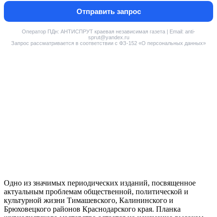
Отправить запрос
Оператор ПДн: АНТИСПРУТ краевая независимая газета | Email: anti-
sprut@yandex.ru
Запрос рассматривается в соответствии с ФЗ-152 «О персональных данных»
Одно из значимых периодических изданий, посвященное
актуальным проблемам общественной, политической и
культурной жизни Тимашевского, Калининского и
Брюховецкого районов Краснодарского края. Планка