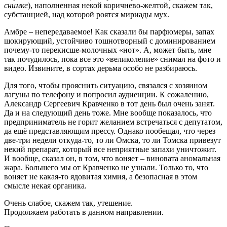
снимке
), наполненная некой коричнево-желтой, скажем так,
субстанцией, над которой роятся мириады мух.
Амбре – непередаваемое! Как сказали бы парфюмеры, запах
шокирующий, устойчиво тошнотворный с доминированием
почему-то перекисше-молочных «нот». А, может быть, мне
так почудилось, пока все это «великолепие» снимал на фото и
видео. Извините, в сортах дерьма особо не разбираюсь.
Для того, чтобы прояснить ситуацию, связался с хозяином
лагуны по телефону и попросил аудиенции. К сожалению,
Александр Сергеевич Кравченко в тот день был очень занят.
Да и на следующий день тоже. Мне вообще показалось, что
предприниматель не горит желанием встречаться с депутатом,
да ещё представляющим прессу. Однако пообещал, что через
две-три недели откуда-то, то ли Омска, то ли Томска привезут
некий препарат, который все неприятные запахи уничтожит.
И вообще, сказал он, в том, что воняет – виновата аномальная
жара. Большего мы от Кравченко не узнали. Только то, что
воняет не какая-то ядовитая химия, а безопасная в этом
смысле некая органика.
Очень слабое, скажем так, утешение.
Продолжаем работать в данном направлении.