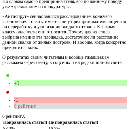
По словам самого предпринимателя, его по данному поводу
уже «тревожили» из прокуратуры.
«Антиспрут» сейчас занялся расследованием вонючего
«феномена». То есть, имеется ли у предпринимателя лицензия
на переработку и утилизацию жидких отходов. К какому
классу опасности они относятся. Почему для их слива
выбрана именно эта площадка, достаточное ли расстояние
данной свалки от жилых построек. И вообще, когда конкретно
прекратится вонь.
О результатах своим читателям и вообще тимашевцам
расскажем через газету, в соцсетях и на редакционном сайте.
+5
-1
6
рейтинг
6 рейтинг
X
Понравилась статья!
Не понравилась статья!
83.3%
16.7%