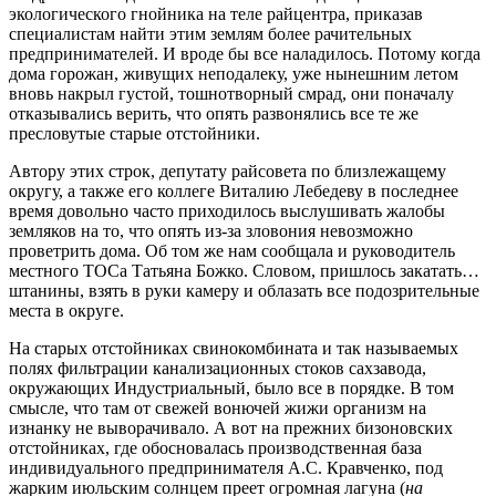
экологического гнойника на теле райцентра, приказав
специалистам найти этим землям более рачительных
предпринимателей. И вроде бы все наладилось. Потому когда
дома горожан, живущих неподалеку, уже нынешним летом
вновь накрыл густой, тошнотворный смрад, они поначалу
отказывались верить, что опять развонялись все те же
пресловутые старые отстойники.
Автору этих строк, депутату райсовета по близлежащему
округу, а также его коллеге Виталию Лебедеву в последнее
время довольно часто приходилось выслушивать жалобы
земляков на то, что опять из-за зловония невозможно
проветрить дома. Об том же нам сообщала и руководитель
местного ТОСа Татьяна Божко. Словом, пришлось закатать…
штанины, взять в руки камеру и облазать все подозрительные
места в округе.
На старых отстойниках свинокомбината и так называемых
полях фильтрации канализационных стоков сахзавода,
окружающих Индустриальный, было все в порядке. В том
смысле, что там от свежей вонючей жижи организм на
изнанку не выворачивало. А вот на прежних бизоновских
отстойниках, где обосновалась производственная база
индивидуального предпринимателя А.С. Кравченко, под
жарким июльским солнцем преет огромная лагуна (
на