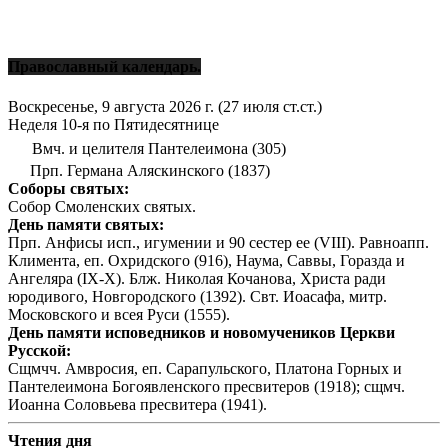
Православный календарь.
Воскресенье, 9 августа 2026 г.
(27 июля ст.ст.)
Неделя 10-я по Пятидесятнице
Вмч. и целителя Пантелеимона (305)
Прп. Германа Аляскинского (1837)
Соборы святых:
Собор Смоленских святых.
День памяти святых:
Прп. Анфисы исп., игумении и 90 сестер ее (VIII). Равноапп.
Климента, еп. Охридского (916), Наума, Саввы, Горазда и
Ангеляра (IX-X). Блж. Николая Кочанова, Христа ради
юродивого, Новгородского (1392). Свт. Иоасафа, митр.
Московского и всея Руси (1555).
День памяти исповедников и новомучеников Церкви
Русской:
Сщмчч. Амвросия, еп. Сарапульского, Платона Горных и
Пантелеимона Богоявленского пресвитеров (1918); сщмч.
Иоанна Соловьева пресвитера (1941).
Чтения дня