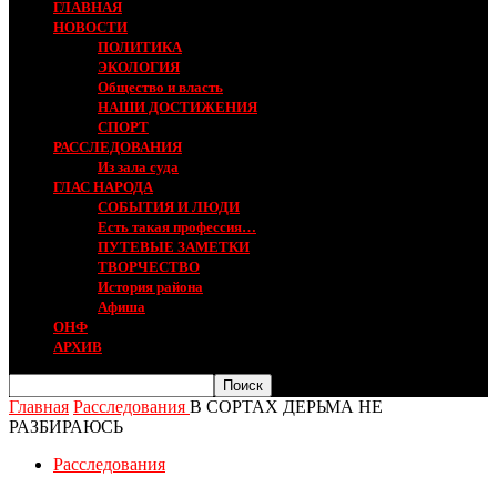
ГЛАВНАЯ
НОВОСТИ
ПОЛИТИКА
ЭКОЛОГИЯ
Общество и власть
НАШИ ДОСТИЖЕНИЯ
СПОРТ
РАССЛЕДОВАНИЯ
Из зала суда
ГЛАС НАРОДА
СОБЫТИЯ И ЛЮДИ
Есть такая профессия…
ПУТЕВЫЕ ЗАМЕТКИ
ТВОРЧЕСТВО
История района
Афиша
ОНФ
АРХИВ
Главная
Расследования
В СОРТАХ ДЕРЬМА НЕ
РАЗБИРАЮСЬ
Расследования