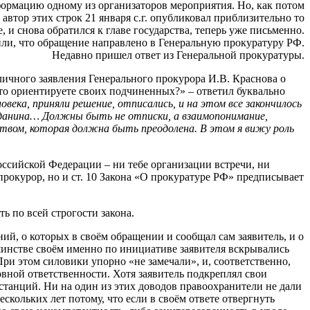
формацию одному из организаторов мероприятия. Но, как потом
втор этих строк 21 января с.г. опубликовал приблизительно то
, и снова обратился к главе государства, теперь уже письменно.
ли, что обращение направлено в Генеральную прокуратуру РФ.
Недавно пришел ответ из Генеральной прокуратуры.
ичного заявления Генерального прокурора И.В. Краснова о
что ориентируете своих подчиненных?» – ответил буквально
ека, приняли решение, отписались, и на этом все закончилось
жданина… Должны быть не отписки, а взаимопонимание,
ством, которая должна быть преодолена. В этом я вижу роль
ссийской Федерации – ни тебе организации встречи, ни
нпрокурор, но и ст. 10 Закона «О прокуратуре РФ» предписывает
ь по всей строгости закона.
ий, о которых в своём обращении и сообщал сам заявитель, и о
ьшинстве своём именно по инициативе заявителя вскрывались
и этом силовики упорно «не замечали», и, соответственно,
овной ответственности. Хотя заявитель подкреплял свои
танций. Ни на один из этих доводов правоохранители не дали
скольких лет потому, что если в своём ответе отвергнуть