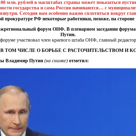
 100 млн. рублей в масштабах страны может показаться пуст
ности государства и сама Россия начинаются… с муниципалит
нутри. Сегодня нам особенно важно сплотиться вокруг главы
ой прокуратуре РФ некоторые работники, похоже, на сторо
 межрегиональный форум ОНФ. В пленарном заседании форума
Путин.
в форуме участвовал член краевого штаба ОНФ, главный редакто
 В ТОМ ЧИСЛЕ О БОРЬБЕ С РАСТОЧИТЕЛЬСТВОМ И К
аны Владимир Путин
(на снимке)
отметил: