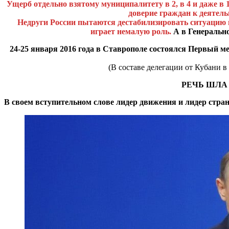
Ущерб отдельно взятому муниципалитету в 2, в 4 и даже в
доверие граждан к деятель
Недруги России пытаются дестабилизировать ситуацию из
играет немалую роль.
А в Генеральн
24-25 января 2016 года в Ставрополе состоялся Первый
(В составе делегации от Кубани 
РЕЧЬ ШЛА
В своем вступительном слове лидер движения и лидер стр