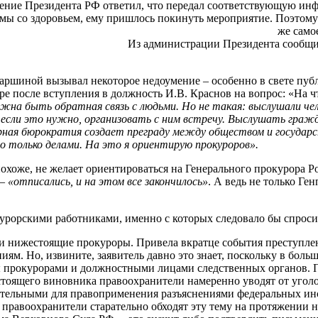
ожение Президента РФ ответил, что передал соответствующую ин
ы со здоровьем, ему пришлось покинуть мероприятие. Поэтому а
же самое
Из администрации Президента сообщи
ршиной вызывал некоторое недоумение – особенно в свете публ
оре после вступления в должность И.В. Краснов на вопрос: «На 
а быть обратная связь с людьми. Но не такая: выслушали челов
, если это нужно, организовать с ним встречу. Выслушать гра
змерная бюрократия создает преграду между обществом и государ
олько делами. На это я ориентирую прокуроров».
хоже, не желает ориентироваться на Генерального прокурора Ро
 –
«отписались, и на этом все закончилось»
. А ведь не только Ге
курорскими работниками, именно с которых следовало бы спросит
ли нижестоящие прокуроры. Привела вкратце события преступлен
ям. Но, извините, заявитель давно это знает, поскольку в бол
 прокурорами и должностными лицами следственных органов. Пр
астоящего виновника правоохранители намеренно уводят от угол
ательными для правоприменения разъяснениями федеральных инс
правоохранители старательно обходят эту тему на протяжении не