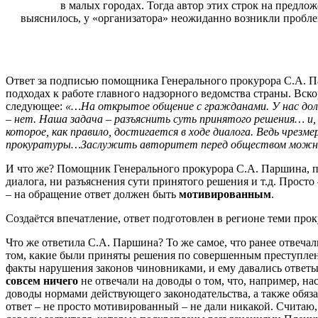
в малых городах. Тогда автор этих строк на предл
выяснилось, у «организатора» неожиданно возникли проблем
Ответ за подписью помощника Генерального прокурора С.А. Па
подходах к работе главного надзорного ведомства страны. Вск
следующее:
«…На открытое общение с гражданами. У нас должн
– нет. Наша задача – разъяснить суть принятого решения… и
которое, как правило, достигается в ходе диалога. Ведь чре
прокуратуры…Заслужить авторитет перед обществом можно т
И что же? Помощник Генерального прокурора С.А. Паршина, по
диалога, ни разъяснения сути принятого решения и т.д. Просто
– на обращение ответ должен быть
мотивированным
.
Создаётся впечатление, ответ подготовлен в регионе теми про
Что же ответила С.А. Паршина? То же самое, что ранее отвеча
том, какие были приняты решения по совершенным преступлени
факты нарушения законов чиновниками, и ему давались ответы
совсем ничего
не отвечали на доводы о том, что, например, н
доводы нормами действующего законодательства, а также обяз
ответ – не просто мотивированный – не дали никакой. Считаю, 