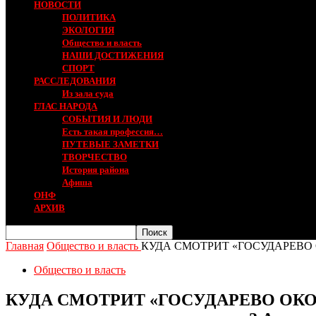
НОВОСТИ
ПОЛИТИКА
ЭКОЛОГИЯ
Общество и власть
НАШИ ДОСТИЖЕНИЯ
СПОРТ
РАССЛЕДОВАНИЯ
Из зала суда
ГЛАС НАРОДА
СОБЫТИЯ И ЛЮДИ
Есть такая профессия…
ПУТЕВЫЕ ЗАМЕТКИ
ТВОРЧЕСТВО
История района
Афиша
ОНФ
АРХИВ
Главная
Общество и власть
КУДА СМОТРИТ «ГОСУДАРЕВО ОКО»
Общество и власть
КУДА СМОТРИТ «ГОСУДАРЕВО ОКО». Чт