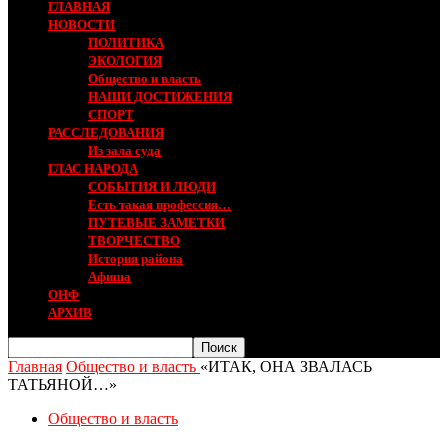
ГЛАВНАЯ
НОВОСТИ
ПОЛИТИКА
ЭКОЛОГИЯ
Общество и власть
НАШИ ДОСТИЖЕНИЯ
СПОРТ
РАССЛЕДОВАНИЯ
Из зала суда
ГЛАС НАРОДА
СОБЫТИЯ И ЛЮДИ
Есть такая профессия…
ПУТЕВЫЕ ЗАМЕТКИ
ТВОРЧЕСТВО
История района
Афиша
ОНФ
АРХИВ
Главная
Общество и власть
«ИТАК, ОНА ЗВАЛАСЬ
ТАТЬЯНОЙ…»
Общество и власть