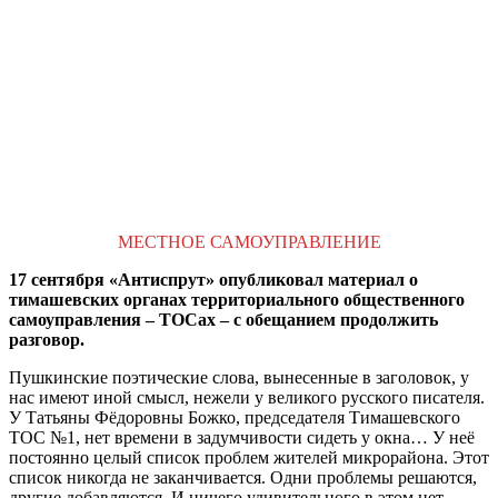
МЕСТНОЕ САМОУПРАВЛЕНИЕ
17 сентября «Антиспрут» опубликовал материал о
тимашевских органах территориального общественного
самоуправления – ТОСах – с обещанием продолжить
разговор.
Пушкинские поэтические слова, вынесенные в заголовок, у
нас имеют иной смысл, нежели у великого русского писателя.
У Татьяны Фёдоровны Божко, председателя Тимашевского
ТОС №1, нет времени в задумчивости сидеть у окна… У неё
постоянно целый список проблем жителей микрорайона. Этот
список никогда не заканчивается. Одни проблемы решаются,
другие добавляются. И ничего удивительного в этом нет.