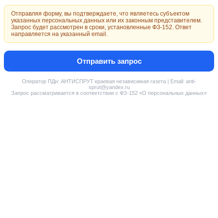
Отправляя форму, вы подтверждаете, что являетесь субъектом
указанных персональных данных или их законным представителем.
Запрос будет рассмотрен в сроки, установленные ФЗ-152. Ответ
направляется на указанный email.
Отправить запрос
Оператор ПДн: АНТИСПРУТ краевая независимая газета | Email: anti-
sprut@yandex.ru
Запрос рассматривается в соответствии с ФЗ-152 «О персональных данных»