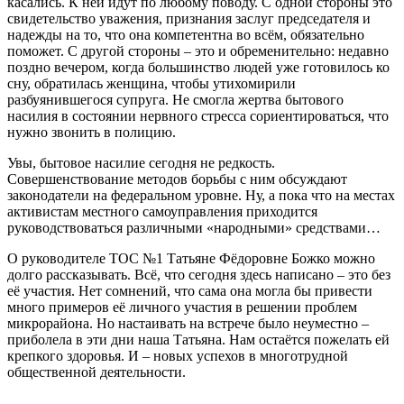
касались. К ней идут по любому поводу. С одной стороны это
свидетельство уважения, признания заслуг председателя и
надежды на то, что она компетентна во всём, обязательно
поможет. С другой стороны – это и обременительно: недавно
поздно вечером, когда большинство людей уже готовилось ко
сну, обратилась женщина, чтобы утихомирили
разбуянившегося супруга. Не смогла жертва бытового
насилия в состоянии нервного стресса сориентироваться, что
нужно звонить в полицию.
Увы, бытовое насилие сегодня не редкость.
Совершенствование методов борьбы с ним обсуждают
законодатели на федеральном уровне. Ну, а пока что на местах
активистам местного самоуправления приходится
руководствоваться различными «народными» средствами…
О руководителе ТОС №1 Татьяне Фёдоровне Божко можно
долго рассказывать. Всё, что сегодня здесь написано – это без
её участия. Нет сомнений, что сама она могла бы привести
много примеров её личного участия в решении проблем
микрорайона. Но настаивать на встрече было неуместно –
приболела в эти дни наша Татьяна. Нам остаётся пожелать ей
крепкого здоровья. И – новых успехов в многотрудной
общественной деятельности.