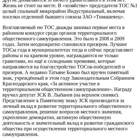
Жизнь не стоит на месте. В «хозяйстве» председателя ТОС №1
целый спальный микрорайон Индустриальный, включая
поселки отделений бывшего совхоза ЗАО «Тимашевец».
Возглавляемый ею ТОС дважды занимал первые места в
районном конкурсе среди органов территориального
общественного самоуправления. Это было в 2008 и 2009
годах. Затем неоднократно становился призером. Лучшие
ТОСы года в муниципалитетах тогда и сейчас представляют
районы и на краевом уровне, награждаются не только
грамотами, но ещё и солидными премиями, которые
направляются на благоустройство ТОСов-победителей и
призеров. А недавно Татьяне Божко был вручен памятный
знак, учреждённый в этом году Законодательным Собранием
Краснодарского края, «За активное участие в
территориальном общественном самоуправлении». Награду
вручил депутат ЗСК В. Лыбанев (на верхнем снимке).
Представление к Памятному знаку ЗСК производится за
личный вклад в развитие территориального общественного
самоуправления, решение вопросов местного значения,
укрепление демократии, активную общественную
деятельность и значительный вклад в развитие гражданского
общества при осуществлении территориального местного
самоуправления.