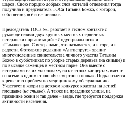
шаров. Свою порцию добрых слов жителей отделения тогда
получила и председатель ТОСа Татьяна Божко, с которой,
собственно, всё и начиналось.
Председатель ТОСа №1 работает в тесном контакте с
руководителями двух крупных местных первичных
ветеранских организаций: «Индустриального» и
«Тимашевца». С ветеранами, что называется, и в горе, и в
радости. Фотоархив редакции «Антиспрута» хранит
многочисленные свидетельства личного участия Татьяны
Божко в субботниках по уборке старых деревьев (на снимке) и
по высадке саженцев в местном парке. Она вместе с
ветеранами на их «огоньках», на отчетных концертах, вместе
со всеми в одном строю «Бессмертного полка». Подключается
к решению проблем по медицинскому обслуживанию.
Участвует в жюри на детском конкурсе красоты на летней
площадке (
на снимке
). А также на празднике улицы, на
празднике осени и так далее – везде, где требуется поддержка
активности населения.