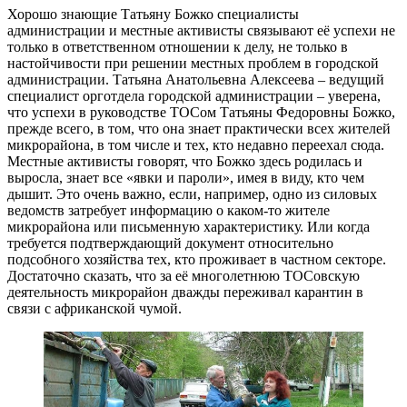
Хорошо знающие Татьяну Божко специалисты
администрации и местные активисты связывают её успехи не
только в ответственном отношении к делу, не только в
настойчивости при решении местных проблем в городской
администрации. Татьяна Анатольевна Алексеева – ведущий
специалист орготдела городской администрации – уверена,
что успехи в руководстве ТОСом Татьяны Федоровны Божко,
прежде всего, в том, что она знает практически всех жителей
микрорайона, в том числе и тех, кто недавно переехал сюда.
Местные активисты говорят, что Божко здесь родилась и
выросла, знает все «явки и пароли», имея в виду, кто чем
дышит. Это очень важно, если, например, одно из силовых
ведомств затребует информацию о каком-то жителе
микрорайона или письменную характеристику. Или когда
требуется подтверждающий документ относительно
подсобного хозяйства тех, кто проживает в частном секторе.
Достаточно сказать, что за её многолетнюю ТОСовскую
деятельность микрорайон дважды переживал карантин в
связи с африканской чумой.