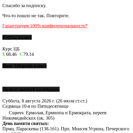
Спасибо за подписку.
Что-то пошло не так. Повторите.
Гарантируем 100% конфиденциальность*
Курсы валют
Курс ЦБ
$
68.46
€
79.14
Наш Telegram канал
Православный календарь.
Суббота, 8 августа 2026 г.
(26 июля ст.ст.)
Седмица 10-я по Пятидесятнице
Сщмчч. Ермолая, Ермиппа и Ермократа, иереев
Никомидийских (ок. 305)
День памяти святых:
Прмц. Параскевы (138-161). Прп. Моисея Угрина, Печерского