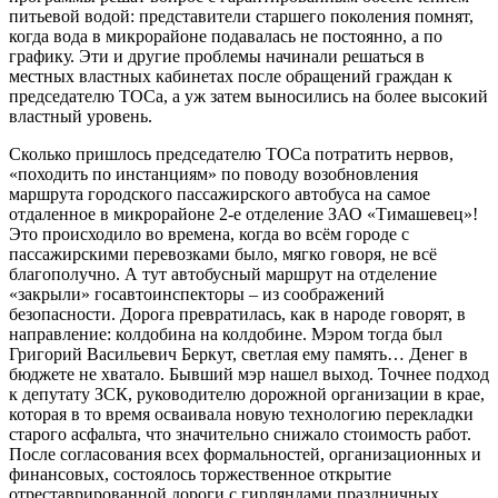
питьевой водой: представители старшего поколения помнят,
когда вода в микрорайоне подавалась не постоянно, а по
графику. Эти и другие проблемы начинали решаться в
местных властных кабинетах после обращений граждан к
председателю ТОСа, а уж затем выносились на более высокий
властный уровень.
Сколько пришлось председателю ТОСа потратить нервов,
«походить по инстанциям» по поводу возобновления
маршрута городского пассажирского автобуса на самое
отдаленное в микрорайоне 2-е отделение ЗАО «Тимашевец»!
Это происходило во времена, когда во всём городе с
пассажирскими перевозками было, мягко говоря, не всё
благополучно. А тут автобусный маршрут на отделение
«закрыли» госавтоинспекторы – из соображений
безопасности. Дорога превратилась, как в народе говорят, в
направление: колдобина на колдобине. Мэром тогда был
Григорий Васильевич Беркут, светлая ему память… Денег в
бюджете не хватало. Бывший мэр нашел выход. Точнее подход
к депутату ЗСК, руководителю дорожной организации в крае,
которая в то время осваивала новую технологию перекладки
старого асфальта, что значительно снижало стоимость работ.
После согласования всех формальностей, организационных и
финансовых, состоялось торжественное открытие
отреставрированной дороги с гирляндами праздничных