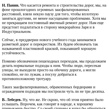
Н. Панин.
Что касается ремонта и строительства дорог, мы, на
фоне прошлогодних огромных заасфальтированных
расстояний, взяли некую паузу для того, чтобы вплотную
заняться другими, не менее насущными проблемами. Хотя мы
не прекращаем постоянный ямочный ремонт дорог. Нам еще
предстоит подлататься в сторону микрорайона Заря и в
Индустриальном.
Сейчас, в преддверии нового учебного года занимаемся
разметкой дорог и перекрестков. Их будем обозначать так
называемой пластиковой краской, показавшей хорошую
устойчивость.
Помимо обозначения пешеходных переходов, мы продолжаем
делать нормальные подходы к ним. Чтобы люди, пересекая
улицы, не выходили просто на обочину дороги, а могли
спокойно, не по лужам, а посуху добраться к
противоположному тротуару.
Таких заасфальтированных, обрамленных бордюрами и
ограждением подходов мы построили чуть ли не три десятка.
В. Лебедев.
Ну, что же. Не скрою, что об этом приятно было
услышать. Впрочем, как говорят в народе, к хорошему
привыкаешь быстро. Со своей стороны я хотел бы обратиться