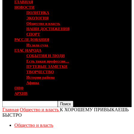
ГЛАВНАЯ
НОВОСТИ
ПОЛИТИКА
ЭКОЛОГИЯ
Общество и власть
НАШИ ДОСТИЖЕНИЯ
СПОРТ
РАССЛЕДОВАНИЯ
Из зала суда
ГЛАС НАРОДА
СОБЫТИЯ И ЛЮДИ
Есть такая профессия…
ПУТЕВЫЕ ЗАМЕТКИ
ТВОРЧЕСТВО
История района
Афиша
ОНФ
АРХИВ
Главная
Общество и власть
К ХОРОШЕМУ ПРИВЫКАЕШЬ
БЫСТРО
Общество и власть