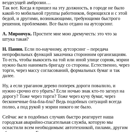
вездесущей амброзии…
Так вот. Когда я пришел на эту должность, в городе не было
какой-то мобильной группы работников, борющихся и с этой
бедой, и другими, возникающими, требующими быстрого
решения, проблемами. Все было отдано на аутсорсинг.
А. Мирончук.
Простите мне мою дремучесть: это что за
штука такая?
Н. Панин.
Если по-научному, аутсорсинг – передача
непрофильных функций заказчика сторонним организациям.
То есть, чтобы выкосить на той или иной улице сорняк, мэрии
нужно было нанимать бригаду со стороны. Естественно, через
торги, через массу согласований, формальных бумаг и так
далее.
Ну, а если ураганом дерево поперек дороги повалило, и
нужно срочно его убрать? Если ночью знак кто-то загнул на
дорогу? Тоже через торги? Тоже через кучу бумаг, через
бесконечные бла-бла-бла? Ведь подобных ситуаций всегда
полно, а под рукой у мэрии никого не было.
Сейчас же в подобных случаях быстро реагирует наша
городская аварийно-спасательная служба, которую мы
оснастили всем необходимым: автотехникой, пилами, другим