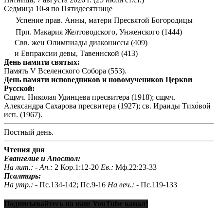
Седмица 10-я по Пятидесятнице
Успение прав. Анны, матери Пресвятой Богородицы
Прп. Макария Желтоводского, Унженского (1444)
Свв. жен Олимпиады диакониссы (409)
и Евпраксии девы, Тавеннской (413)
День памяти святых:
Память V Вселенского Собора (553).
День памяти исповедников и новомучеников Церкви
Русской:
Сщмч. Николая Удинцева пресвитера (1918); сщмч.
Александра Сахарова пресвитера (1927); св. Ираиды Тихо́вой
исп. (1967).
Постный день.
Чтения дня
Евангелие и Апостол:
На лит.: -
Ап.:
2 Кор.1:12-20
Ев.:
Мф.22:23-33
Псалтирь:
На утр.: -
Пс.134-142; Пс.9-16
На веч.: -
Пс.119-133
Подписывайтесь на наш YouTube канал!