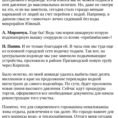
нем давление до максимальных величин. Но, даже не смотря
на это, если вы заметили, сегодня стало гораздо меньше
нареканий от людей на счет перебоев с водой. Например, в
данном смысле «замолчал» вечно сидевший без воды
микрорайон Южный.
А. Мирончук.
Еще бы! Ведь там мэрия шикарную вторую
водонапорную вышку соорудили со всеми «прибамбасами»!
Н. Панин.
И не только благодаря ей. В часы пик мы туда еще
из основной городской сети водичку подаем. Так вот, на
центральном водоводе мы уже заменили подкачивающие
устройства, проложили в районе Призаводской новую трубу
через Кирпили.
Было нелегко, но моей команде удалось выбить-таки десять
миллионов в крае на продолжение перекладки водной
магистрали до самого водозабора. По сути, будет проложена
новая линия высокого давления. Сейчас идут процедуры
торгов, оформляются все необходимые документы для начала
реконструкции того участка.
Понятно, что для современного горожанина немаловажны
зоны отдыха, развлечения и так далее. Но гораздо важнее для
него вопросы водо- и теплоснабжения. Оттого меня сегодня