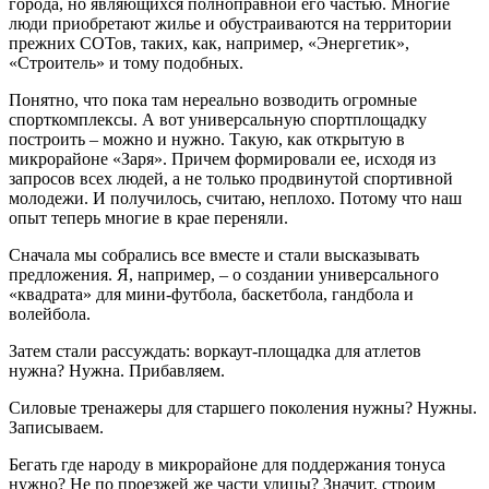
города, но являющихся полноправной его частью. Многие
люди приобретают жилье и обустраиваются на территории
прежних СОТов, таких, как, например, «Энергетик»,
«Строитель» и тому подобных.
Понятно, что пока там нереально возводить огромные
спорткомплексы. А вот универсальную спортплощадку
построить – можно и нужно. Такую, как открытую в
микрорайоне «Заря». Причем формировали ее, исходя из
запросов всех людей, а не только продвинутой спортивной
молодежи. И получилось, считаю, неплохо. Потому что наш
опыт теперь многие в крае переняли.
Сначала мы собрались все вместе и стали высказывать
предложения. Я, например, – о создании универсального
«квадрата» для мини-футбола, баскетбола, гандбола и
волейбола.
Затем стали рассуждать: воркаут-площадка для атлетов
нужна? Нужна. Прибавляем.
Силовые тренажеры для старшего поколения нужны? Нужны.
Записываем.
Бегать где народу в микрорайоне для поддержания тонуса
нужно? Не по проезжей же части улицы? Значит, строим