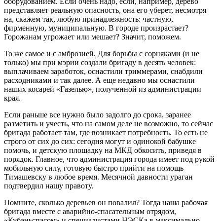
оборудованием. Если очень надо, если, например, дерево
представляет реальную опасность, она его уберет, несмотря
на, скажем так, любую принадлежность: частную,
фирменную, муниципальную. В городе произрастает?
Горожанам угрожает или мешает? Значит, поможем.
То же самое и с амброзией. Для борьбы с сорняками (и не
только) мы при мэрии создали бригаду в десять человек:
выплачиваем заработок, оснастили триммерами, снабдили
расходниками и так далее. А еще недавно мы оснастили
наших косарей «Газелью», полученной из администрации
края.
Если раньше все нужно было задолго до срока, заранее
разметить и учесть, что на самом деле не возможно, то сейчас
бригада работает там, где возникает потребность. То есть не
строго от сих до сих: сегодня могут и одинокой бабушке
помочь, и детскую площадку на МКД обкосить, приведя в
порядок. Главное, что администрация города имеет под рукой
мобильную силу, готовую быстро прийти на помощь
Тимашевску в любое время. Месячной давности ураган
подтвердил нашу правоту.
Помните, сколько деревьев он повалил? Тогда наша рабочая
бригада вместе с аварийно-спасательным отрядом,
«Кубаньспасом» и специалистами НЭСКа в максимально