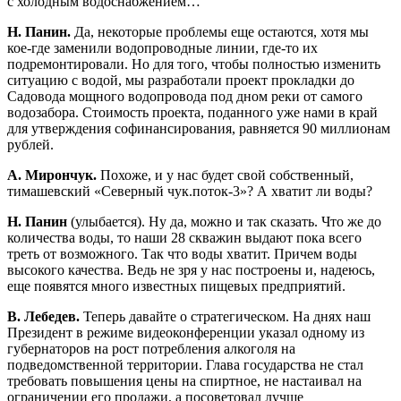
с холодным водоснабжением…
Н. Панин.
Да, некоторые проблемы еще остаются, хотя мы
кое-где заменили водопроводные линии, где-то их
подремонтировали. Но для того, чтобы полностью изменить
ситуацию с водой, мы разработали проект прокладки до
Садовода мощного водопровода под дном реки от самого
водозабора. Стоимость проекта, поданного уже нами в край
для утверждения софинансирования, равняется 90 миллионам
рублей.
А. Мирончук.
Похоже, и у нас будет свой собственный,
тимашевский «Северный чук.поток-3»? А хватит ли воды?
Н. Панин
(улыбается). Ну да, можно и так сказать. Что же до
количества воды, то наши 28 скважин выдают пока всего
треть от возможного. Так что воды хватит. Причем воды
высокого качества. Ведь не зря у нас построены и, надеюсь,
еще появятся много известных пищевых предприятий.
В. Лебедев.
Теперь давайте о стратегическом. На днях наш
Президент в режиме видеоконференции указал одному из
губернаторов на рост потребления алкоголя на
подведомственной территории. Глава государства не стал
требовать повышения цены на спиртное, не настаивал на
ограничении его продажи, а посоветовал лучше