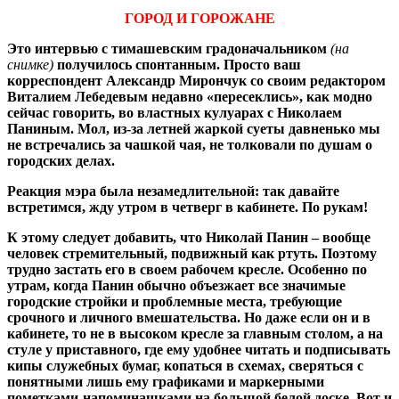
ГОРОД И ГОРОЖАНЕ
Это интервью с тимашевским градоначальником
(на
снимке)
получилось спонтанным. Просто ваш
корреспондент Александр Мирончук со своим редактором
Виталием Лебедевым недавно «пересеклись», как модно
сейчас говорить, во властных кулуарах с Николаем
Паниным. Мол, из-за летней жаркой суеты давненько мы
не встречались за чашкой чая, не толковали по душам о
городских делах.
Реакция мэра была незамедлительной: так давайте
встретимся, жду утром в четверг в кабинете. По рукам!
К этому следует добавить, что Николай Панин – вообще
человек стремительный, подвижный как ртуть. Поэтому
трудно застать его в своем рабочем кресле. Особенно по
утрам, когда Панин обычно объезжает все значимые
городские стройки и проблемные места, требующие
срочного и личного вмешательства. Но даже если он и в
кабинете, то не в высоком кресле за главным столом, а на
стуле у приставного, где ему удобнее читать и подписывать
кипы служебных бумаг, копаться в схемах, сверяться с
понятными лишь ему графиками и маркерными
пометками-напоминашками на большой белой доске. Вот и