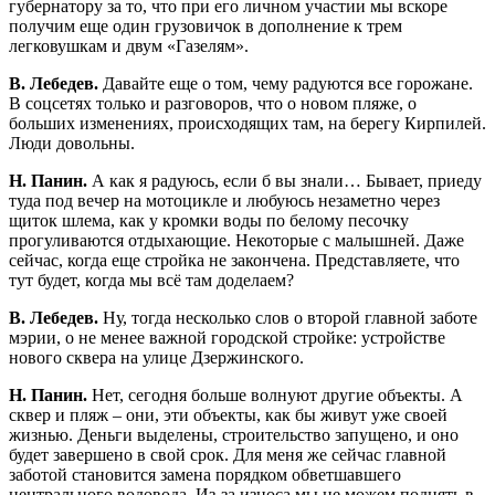
губернатору за то, что при его личном участии мы вскоре
получим еще один грузовичок в дополнение к трем
легковушкам и двум «Газелям».
В. Лебедев.
Давайте еще о том, чему радуются все горожане.
В соцсетях только и разговоров, что о новом пляже, о
больших изменениях, происходящих там, на берегу Кирпилей.
Люди довольны.
Н. Панин.
А как я радуюсь, если б вы знали… Бывает, приеду
туда под вечер на мотоцикле и любуюсь незаметно через
щиток шлема, как у кромки воды по белому песочку
прогуливаются отдыхающие. Некоторые с малышней. Даже
сейчас, когда еще стройка не закончена. Представляете, что
тут будет, когда мы всё там доделаем?
В. Лебедев.
Ну, тогда несколько слов о второй главной заботе
мэрии, о не менее важной городской стройке: устройстве
нового сквера на улице Дзержинского.
Н. Панин.
Нет, сегодня больше волнуют другие объекты. А
сквер и пляж – они, эти объекты, как бы живут уже своей
жизнью. Деньги выделены, строительство запущено, и оно
будет завершено в свой срок. Для меня же сейчас главной
заботой становится замена порядком обветшавшего
центрального водовода. Из-за износа мы не можем поднять в