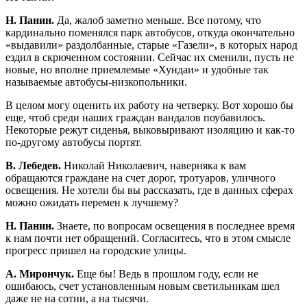
Н. Панин.
Да, жалоб заметно меньше. Все потому, что
кардинально поменялся парк автобусов, откуда окончательно
«выдавили» раздолбанные, старые «Газели», в которых народ
ездил в скрюченном состоянии. Сейчас их сменили, пусть не
новые, но вполне приемлемые «Хундаи» и удобные так
называемые автобусы-низкопольники.
В целом могу оценить их работу на четверку. Вот хорошо бы
еще, чтоб среди наших граждан вандалов поубавилось.
Некоторые режут сиденья, выковыривают изоляцию и как-то
по-другому автобусы портят.
В. Лебедев.
Николай Николаевич, наверняка к вам
обращаются граждане на счет дорог, тротуаров, уличного
освещения. Не хотели бы вы рассказать, где в данных сферах
можно ожидать перемен к лучшему?
Н. Панин.
Знаете, по вопросам освещения в последнее время
к нам почти нет обращений. Согласитесь, что в этом смысле
прогресс пришел на городские улицы.
А. Мирончук.
Еще бы! Ведь в прошлом году, если не
ошибаюсь, счет установленным новым светильникам шел
даже не на сотни, а на тысячи.