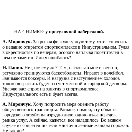
НА СНИМКЕ:
у прогулочной набережной.
А. Мирончук.
Закрывая физкультурную тему, хотел спросить
о недавно открытом спорткомплексе в Индустриальном. Гуляя
в окрестностях по вечерам, особого наплыва посетителей в
нем не заметил. Или я ошибаюсь?
Н. Панин.
Нет, почему же? Там, насколько мне известно,
регулярно тренируются баскетболисты. Играют в волейбол.
Занимаются боксеры. И нагрузка с наступлением холодов
только возрастать будет за счет местной и городской детворы.
Уверяю вас: спрос на занятия в спорткомплексе
Индустриального есть и будет всегда.
А. Мирончук.
Хочу попросить мэра оценить работу
общественного транспорта. Раньше, помню, эту область
городского хозяйства изрядно лихорадило из-за передела
рынка услуг. А сейчас, кажется, все наладилось. Во всяком
случае из соцсетей исчезли многочисленные жалобы горожан.
Не так ли?