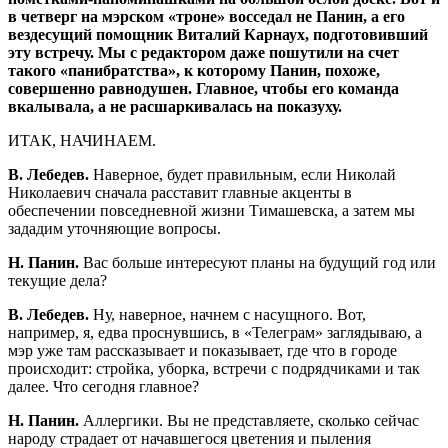
в четверг на мэрском «троне» восседал не Панин, а его
вездесущий помощник Виталий Карнаух, подготовивший
эту встречу. Мы с редактором даже пошутили на счет
такого «панибратства», к которому Панин, похоже,
совершенно равнодушен. Главное, чтобы его команда
вкалывала, а не расшаркивалась на показуху.
ИТАК, НАЧИНАЕМ.
В. Лебедев.
Наверное, будет правильным, если Николай
Николаевич сначала расставит главные акценты в
обеспечении повседневной жизни Тимашевска, а затем мы
зададим уточняющие вопросы.
Н. Панин.
Вас больше интересуют планы на будущий год или
текущие дела?
В. Лебедев.
Ну, наверное, начнем с насущного. Вот,
например, я, едва проснувшись, в «Телеграм» заглядываю, а
мэр уже там рассказывает и показывает, где что в городе
происходит: стройка, уборка, встречи с подрядчиками и так
далее. Что сегодня главное?
Н. Панин.
Аллергики. Вы не представляете, сколько сейчас
народу страдает от начавшегося цветения и пыления