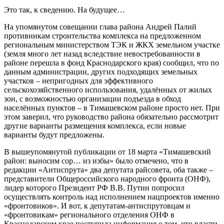
Это так, к сведению. На будущее…
На упомянутом совещании глава района Андрей Палий
противникам строительства комплекса на предложенном
региональным министерством ТЭК и ЖКХ земельном участке
(земля много лет назад вследствие невостребованности в
районе перешла в фонд Краснодарского края) сообщил, что по
данным администрации, других подходящих земельных
участков – непригодных для эффективного
сельскохозяйственного использования, удалённых от жилых
зон, с возможностью организации подъезда в обход
населённых пунктов – в Тимашевском районе просто нет. При
этом заверил, что руководство района обязательно рассмотрит
другие варианты размещения комплекса, если новые
варианты будут предложены.
В вышеупомянутой публикации от 18 марта «Тимашевский
район: выносим сор… из избы» было отмечено, что в
редакции «Антиспрута» два депутата райсовета, оба также –
представители Общероссийского народного фронта (ОНФ),
лидер которого Президент РФ В.В. Путин попросил
осуществлять контроль над исполнением нацпроектов именно
«фронтовиков». И вот, к депутатам-антиспрутовцам и
«фронтовикам» регионального отделения ОНФ в
Краснодарском крае поступила информация о том, что власти