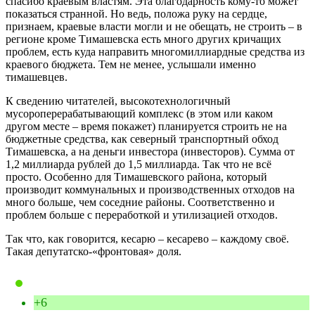
спасибо краевым властям. Эта благодарность кому-то может
показаться странной. Но ведь, положа руку на сердце,
признаем, краевые власти могли и не обещать, не строить – в
регионе кроме Тимашевска есть много других кричащих
проблем, есть куда направить многомиллиардные средства из
краевого бюджета. Тем не менее, услышали именно
тимашевцев.
К сведению читателей, высокотехнологичный
мусороперерабатывающий комплекс (в этом или каком
другом месте – время покажет) планируется строить не на
бюджетные средства, как северный транспортный обход
Тимашевска, а на деньги инвестора (инвесторов). Сумма от
1,2 миллиарда рублей до 1,5 миллиарда. Так что не всё
просто. Особенно для Тимашевского района, который
производит коммунальных и производственных отходов на
много больше, чем соседние районы. Соответственно и
проблем больше с переработкой и утилизацией отходов.
Так что, как говорится, кесарю – кесарево – каждому своё.
Такая депутатско-«фронтовая» доля.
+6