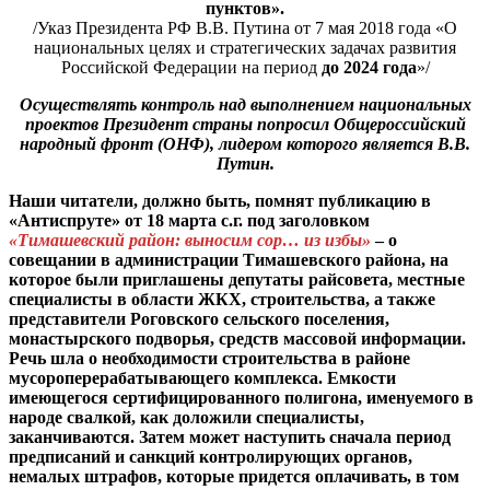
пунктов».
/Указ Президента РФ В.В. Путина от 7 мая 2018 года «О
национальных целях и стратегических задачах развития
Российской Федерации на период
до 2024 года
»/
Осуществлять контроль над выполнением национальных
проектов Президент страны попросил Общероссийский
народный фронт (ОНФ), лидером которого является В.В.
Путин.
Наши читатели, должно быть, помнят публикацию в
«Антиспруте» от 18 марта с.г. под заголовком
«Тимашевский район: выносим сор… из избы»
– о
совещании в администрации Тимашевского района, на
которое были приглашены депутаты райсовета, местные
специалисты в области ЖКХ, строительства, а также
представители Роговского сельского поселения,
монастырского подворья, средств массовой информации.
Речь шла о необходимости строительства в районе
мусороперерабатывающего комплекса. Емкости
имеющегося сертифицированного полигона, именуемого в
народе свалкой, как доложили специалисты,
заканчиваются. Затем может наступить сначала период
предписаний и санкций контролирующих органов,
немалых штрафов, которые придется оплачивать, в том