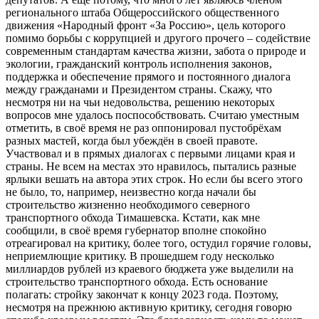
регионального штаба Общероссийского общественного
движения «Народный фронт «За Россию», цель которого
помимо борьбы с коррупцией и другого прочего – содействие
современным стандартам качества жизни, забота о природе и
экологии, гражданский контроль исполнения законов,
поддержка и обеспечение прямого и постоянного диалога
между гражданами и Президентом страны. Скажу, что
несмотря ни на чьи недовольства, решению некоторых
вопросов мне удалось поспособствовать. Считаю уместным
отметить, в своё время не раз оппонировал пустобрёхам
разных мастей, когда был убеждён в своей правоте.
Участвовал и в прямых диалогах с первыми лицами края и
страны. Не всем на местах это нравилось, пытались разные
ярлыки вешать на автора этих строк. Но если бы всего этого
не было, то, например, неизвестно когда начали бы
строительство жизненно необходимого северного
транспортного обхода Тимашевска. Кстати, как мне
сообщили, в своё время губернатор вполне спокойно
отреагировал на критику, более того, остудил горячие головы,
неприемлющие критику. В прошедшем году несколько
миллиардов рублей из краевого бюджета уже выделили на
строительство транспортного обхода. Есть основание
полагать: стройку закончат к концу 2023 года. Поэтому,
несмотря на прежнюю активную критику, сегодня говорю