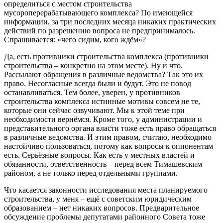
определиться с местом строительства
мусороперерабатывающего комплекса? По имеющейся
информации, за три последних месяца никаких практических
действий по разрешению вопроса не предпринималось.
Спрашивается: «чего сидим, кого ждём»?
Да, есть противники строительства комплекса (противники
строительства – конкретно на этом месте). Ну и что.
Рассылают обращения в различные ведомства? Так это их
право. Несогласные всегда были и будут. Это не повод
останавливаться. Тем более, уверен, у противников
строительства комплекса истинные мотивы совсем не те,
которые они сейчас озвучивают. Мы к этой теме при
необходимости вернёмся. Кроме того, у администрации и
представительного органа власти тоже есть право обращаться
в различные ведомства. И этим правом, считаю, необходимо
настойчиво пользоваться, потому как вопросы к оппонентам
есть. Серьёзные вопросы. Как есть у местных властей и
обязанности, ответственность – перед всем Тимашевским
районом, а не только перед отдельными группами.
Что касается законности исследования места планируемого
строительства, у меня – ещё с советским юридическим
образованием – нет никаких вопросов. Предварительное
обсуждение проблемы депутатами районного Совета тоже