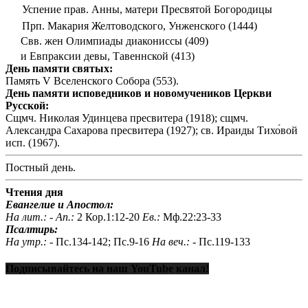
Успение прав. Анны, матери Пресвятой Богородицы
Прп. Макария Желтоводского, Унженского (1444)
Свв. жен Олимпиады диакониссы (409)
и Евпраксии девы, Тавеннской (413)
День памяти святых:
Память V Вселенского Собора (553).
День памяти исповедников и новомучеников Церкви
Русской:
Сщмч. Николая Удинцева пресвитера (1918); сщмч.
Александра Сахарова пресвитера (1927); св. Ираиды Тихо́вой
исп. (1967).
Постный день.
Чтения дня
Евангелие и Апостол:
На лит.: -
Ап.:
2 Кор.1:12-20
Ев.:
Мф.22:23-33
Псалтирь:
На утр.: -
Пс.134-142; Пс.9-16
На веч.: -
Пс.119-133
Подписывайтесь на наш YouTube канал!