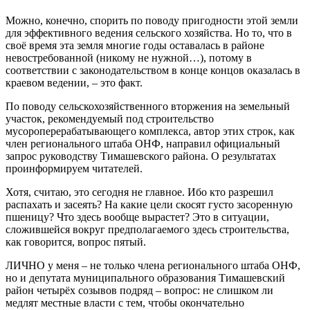
Можно, конечно, спорить по поводу пригодности этой земли
для эффективного ведения сельского хозяйства. Но то, что в
своё время эта земля многие годы оставалась в районе
невостребованной (никому не нужной…), потому в
соответствии с законодательством в конце концов оказалась в
краевом ведении, – это факт.
По поводу сельскохозяйственного вторжения на земельный
участок, рекомендуемый под строительство
мусороперерабатывающего комплекса, автор этих строк, как
член регионального штаба ОНФ, направил официальный
запрос руководству Тимашевского района. О результатах
проинформируем читателей.
Хотя, считаю, это сегодня не главное. Ибо кто разрешил
распахать и засеять? На какие цели скосят густо засоренную
пшеницу? Что здесь вообще вырастет? Это в ситуации,
сложившейся вокруг предполагаемого здесь строительства,
как говорится, вопрос пятый.
ЛИЧНО у меня – не только члена регионального штаба ОНФ,
но и депутата муниципального образования Тимашевский
район четырёх созывов подряд – вопрос: не слишком ли
медлят местные власти с тем, чтобы окончательно