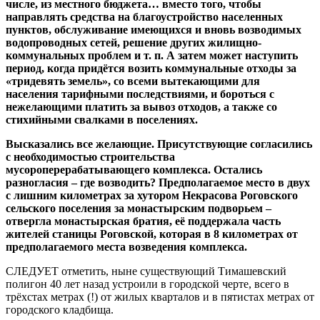
числе, из местного бюджета… вместо того, чтобы
направлять средства на благоустройство населенных
пунктов, обслуживание имеющихся и вновь возводимых
водопроводных сетей, решение других жилищно-
коммунальных проблем и т. п. А затем может наступить
период, когда придётся возить коммунальные отходы за
«тридевять земель», со всеми вытекающими для
населения тарифными последствиями, и бороться с
нежелающими платить за вывоз отходов, а также со
стихийными свалками в поселениях.
Высказались все желающие. Присутствующие согласились
с необходимостью строительства
мусороперерабатывающего комплекса. Остались
разногласия – где возводить? Предполагаемое место в двух
с лишним километрах за хутором Некрасова Роговского
сельского поселения за монастырским подворьем –
отвергла монастырская братия, её поддержала часть
жителей станицы Роговской, которая в 8 километрах от
предполагаемого места возведения комплекса.
СЛЕДУЕТ отметить, ныне существующий Тимашевский
полигон 40 лет назад устроили в городской черте, всего в
трёхстах метрах (!) от жилых кварталов и в пятистах метрах от
городского кладбища.