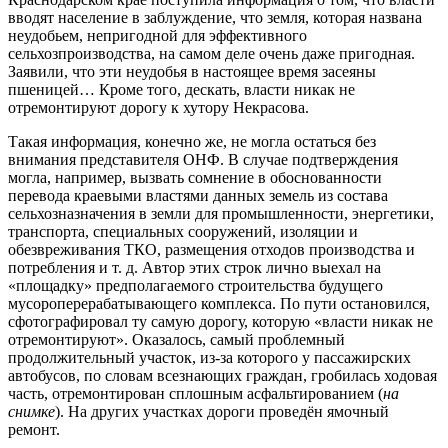
вводят население в заблуждение, что земля, которая названа
неудобьем, непригодной для эффективного
сельхозпроизводства, на самом деле очень даже пригодная.
Заявили, что эти неудобья в настоящее время засеяны
пшеницей… Кроме того, дескать, власти никак не
отремонтируют дорогу к хутору Некрасова.
Такая информация, конечно же, не могла остаться без
внимания представителя ОНФ. В случае подтверждения
могла, например, вызвать сомнение в обоснованности
перевода краевыми властями данных земель из состава
сельхозназначения в земли для промышленности, энергетики,
транспорта, специальных сооружений, изоляции и
обезвреживания ТКО, размещения отходов производства и
потребления и т. д. Автор этих строк лично выехал на
«площадку» предполагаемого строительства будущего
мусороперерабатывающего комплекса. По пути остановился,
сфотографировал ту самую дорогу, которую «власти никак не
отремонтируют». Оказалось, самый проблемный
продолжительный участок, из-за которого у пассажирских
автобусов, по словам всезнающих граждан, гробилась ходовая
часть, отремонтирован сплошным асфальтированием (
на
снимке
). На других участках дороги проведён ямочный
ремонт.