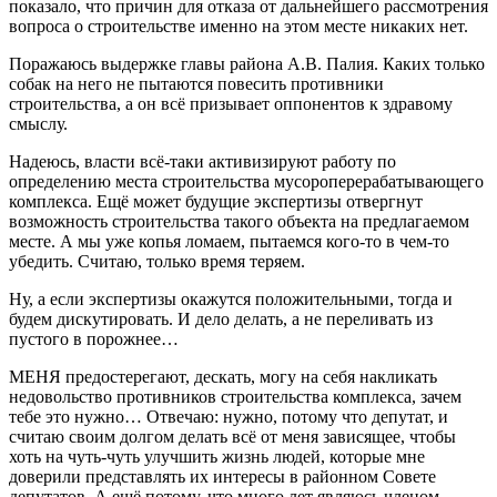
показало, что причин для отказа от дальнейшего рассмотрения
вопроса о строительстве именно на этом месте никаких нет.
Поражаюсь выдержке главы района А.В. Палия. Каких только
собак на него не пытаются повесить противники
строительства, а он всё призывает оппонентов к здравому
смыслу.
Надеюсь, власти всё-таки активизируют работу по
определению места строительства мусороперерабатывающего
комплекса. Ещё может будущие экспертизы отвергнут
возможность строительства такого объекта на предлагаемом
месте. А мы уже копья ломаем, пытаемся кого-то в чем-то
убедить. Считаю, только время теряем.
Ну, а если экспертизы окажутся положительными, тогда и
будем дискутировать. И дело делать, а не переливать из
пустого в порожнее…
МЕНЯ предостерегают, дескать, могу на себя накликать
недовольство противников строительства комплекса, зачем
тебе это нужно… Отвечаю: нужно, потому что депутат, и
считаю своим долгом делать всё от меня зависящее, чтобы
хоть на чуть-чуть улучшить жизнь людей, которые мне
доверили представлять их интересы в районном Совете
депутатов. А ещё потому, что много лет являюсь членом