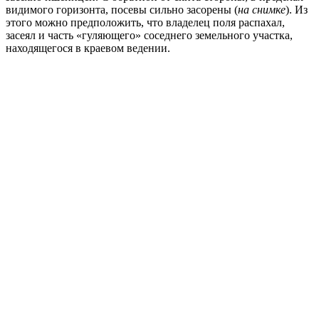
видимого горизонта, посевы сильно засорены (
на снимке
). Из
этого можно предположить, что владелец поля распахал,
засеял и часть «гуляющего» соседнего земельного участка,
находящегося в краевом ведении.