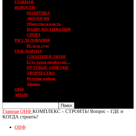
ГЛАВНАЯ
НОВОСТИ
ПОЛИТИКА
ЭКОЛОГИЯ
Общество и власть
НАШИ ДОСТИЖЕНИЯ
СПОРТ
РАССЛЕДОВАНИЯ
Из зала суда
ГЛАС НАРОДА
СОБЫТИЯ И ЛЮДИ
Есть такая профессия…
ПУТЕВЫЕ ЗАМЕТКИ
ТВОРЧЕСТВО
История района
Афиша
ОНФ
АРХИВ
Главная
ОНФ
КОМПЛЕКС – СТРОИТЬ! Вопрос – ГДЕ и
КОГДА строить?
ОНФ