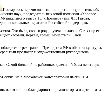
Постараюсь перечислить звания и регалии удивительной,
ических наук, председатель цикловой комиссии «Хоровое
узыкального театра ТО «Премьера» им. Л.Г. Гатова,
дерации вокальных педагогов Российской Федерации.
тва. Это была, своего рода, путевка в жизнь. С тех пор его
ещает часовни, церкви, храмы, монастыри. Свои
 обладатель трех грантов Президента РФ в области культуры,
неральный продюсер и художественный руководитель,
края. Самой большой из районных делегаций была делегация
ют обучение в Московской консерватории имени П.И.
шь малая толика благодарности организаторам и артистам за