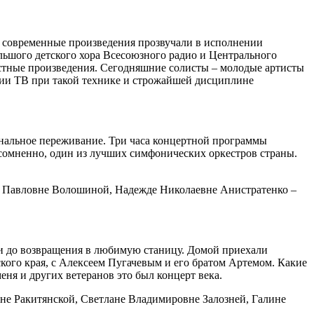
и современные произведения прозвучали в исполнении
льшого детского хора Всесоюзного радио и Центрального
вестные произведения. Сегодняшние солисты – молодые артисты
яции ТВ при такой технике и строжайшей дисциплине
циональное переживание. Три часа концертной программы
есомненно, один из лучших симфонических оркестров страны.
не Павловне Волошиной, Надежде Николаевне Анистратенко –
ки до возвращения в любимую станицу. Домой приехали
кого края, с Алексеем Пугачевым и его братом Артемом. Какие
ня и других ветеранов это был концерт века.
не Ракитянской, Светлане Владимировне Залозней, Галине