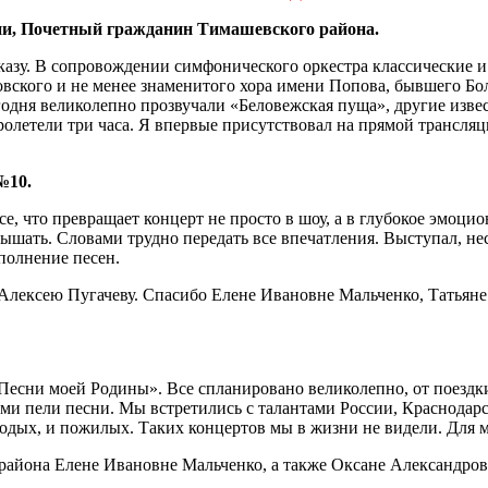
ии, Почетный гражданин Тимашевского района.
казу. В сопровождении симфонического оркестра классические 
вского и не менее знаменитого хора имени Попова, бывшего Бо
сегодня великолепно прозвучали «Беловежская пуща», другие из
ролетели три часа. Я впервые присутствовал на прямой трансл
№10.
все, что превращает концерт не просто в шоу, а в глубокое эмо
лышать. Словами трудно передать все впечатления. Выступал, н
сполнение песен.
 Алексею Пугачеву. Спасибо Елене Ивановне Мальченко, Татья
«Песни моей Родины». Все спланировано великолепно, от поезд
ми пели песни. Мы встретились с талантами России, Краснодарс
дых, и пожилых. Таких концертов мы в жизни не видели. Для ме
района Елене Ивановне Мальченко, а также Оксане Александров