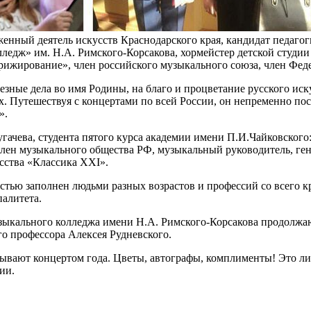
нный деятель искусств Краснодарского края, кандидат педагог
ж» им. Н.А. Римского-Корсакова, хормейстер детской студии М
ирижирование», член российского музыкального союза, член Фе
ые дела во имя Родины, на благо и процветание русского искусс
. Путешествуя с концертами по всей России, он непременно пос
».
гачева, студента пятого курса академии имени П.И.Чайковского:
член музыкального общества РФ, музыкальный руководитель, ге
сства «Классика ХХI».
остью заполнен людьми разных возрастов и профессий со всего 
алитета.
зыкального колледжа имени Н.А. Римского-Корсакова продолжа
го профессора Алексея Рудневского.
азывают концертом года. Цветы, автографы, комплименты! Это ли
ии.