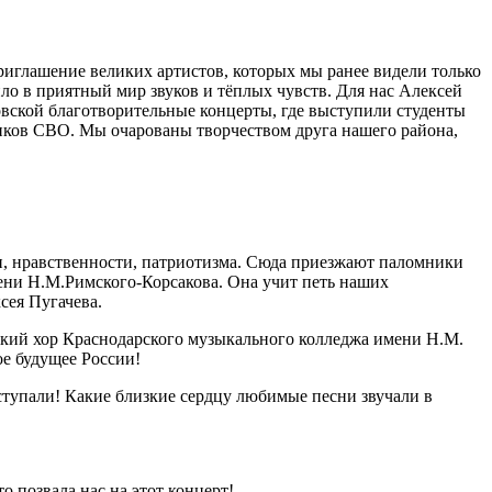
иглашение великих артистов, которых мы ранее видели только
ло в приятный мир звуков и тёплых чувств. Для нас Алексей
овской благотворительные концерты, где выступили студенты
иков СВО. Мы очарованы творчеством друга нашего района,
и, нравственности, патриотизма. Сюда приезжают паломники
ени Н.М.Римского-Корсакова. Она учит петь наших
сея Пугачева.
ский хор Краснодарского музыкального колледжа имени Н.М.
ое будущее России!
ступали! Какие близкие сердцу любимые песни звучали в
о позвала нас на этот концерт!