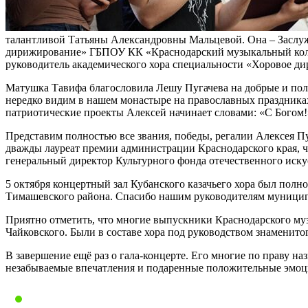
талантливой Татьяны Александровны Мальцевой. Она – Заслуже
дирижирование» ГБПОУ КК «Краснодарский музыкальный коллед
руководитель академического хора специальности «Хоровое д
Матушка Тавифа благословила Лешу Пугачева на добрые и полезн
нередко видим в нашем монастыре на православных праздниках
патриотические проекты Алексей начинает словами: «С Богом!
Представим полностью все звания, победы, регалии Алексея Пу
дважды лауреат премии администрации Краснодарского края, 
генеральный директор Культурного фонда отечественного иску
5 октября концертный зал Кубанского казачьего хора был полн
Тимашевского района. Спасибо нашим руководителям муницип
Приятно отметить, что многие выпускники Краснодарского му
Чайковского. Были в составе хора под руководством знаменито
В завершение ещё раз о гала-концерте. Его многие по праву н
незабываемые впечатления и подаренные положительные эмоц