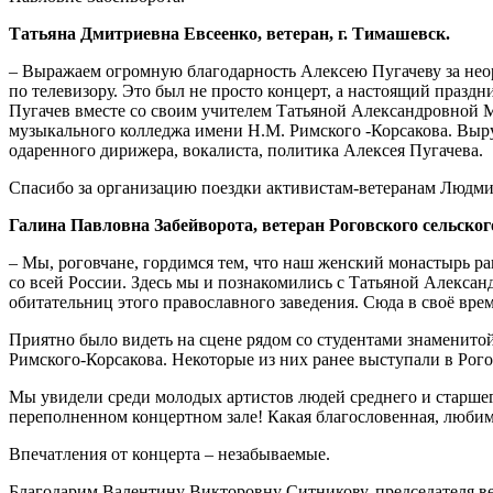
Татьяна Дмитриевна Евсеенко, ветеран, г. Тимашевск.
– Выражаем огромную благодарность Алексею Пугачеву за нео
по телевизору. Это был не просто концерт, а настоящий празд
Пугачев вместе со своим учителем Татьяной Александровной М
музыкального колледжа имени Н.М. Римского -Корсакова. Вы
одаренного дирижера, вокалиста, политика Алексея Пугачева.
Спасибо за организацию поездки активистам-ветеранам Людм
Галина Павловна Забейворота, ветеран Роговского сельског
– Мы, роговчане, гордимся тем, что наш женский монастырь 
со всей России. Здесь мы и познакомились с Татьяной Алекса
обитательниц этого православного заведения. Сюда в своё врем
Приятно было видеть на сцене рядом со студентами знаменито
Римского-Корсакова. Некоторые из них ранее выступали в Рого
Мы увидели среди молодых артистов людей среднего и старшег
переполненном концертном зале! Какая благословенная, любим
Впечатления от концерта – незабываемые.
Благодарим Валентину Викторовну Ситникову, председателя вете