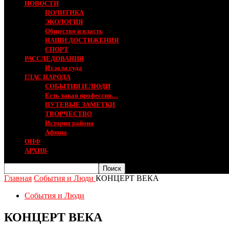
НОВОСТИ
ПОЛИТИКА
ЭКОЛОГИЯ
Общество и власть
НАШИ ДОСТИЖЕНИЯ
СПОРТ
РАССЛЕДОВАНИЯ
Из зала суда
ГЛАС НАРОДА
СОБЫТИЯ И ЛЮДИ
Есть такая профессия…
ПУТЕВЫЕ ЗАМЕТКИ
ТВОРЧЕСТВО
История района
Афиша
ОНФ
АРХИВ
Главная
События и Люди
КОНЦЕРТ ВЕКА
События и Люди
КОНЦЕРТ ВЕКА