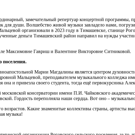
рдинарный, замечательный репертуар концертной программы, пр
ник для души. Волшебство живой музыки завладело нами, погрузи
альцевой организовали в 2023 году в Тимашевске, станице Рог
рученные деньги Тимашевский район направил на нужды участн
иле Максимовне Гавриш и Валентине Викторовне Ситниковой.
о поселения.
равноапостольной Марии Магдалины является центром духовност
ндровной Мальцевой, преподавателем музыкального колледжа им
я она и привезла своего студента, тогда ещё первокурсника Алек
й московской консерватории имени П.И. Чайковского академиче
вской. Гордость переполняла наши сердца. Вот оно – музыкальн
о возрастов. Какие знаменитые коллективы страны, артисты вы
ая музыка!
ранской организации Роговского сельского поселения, за то, чт