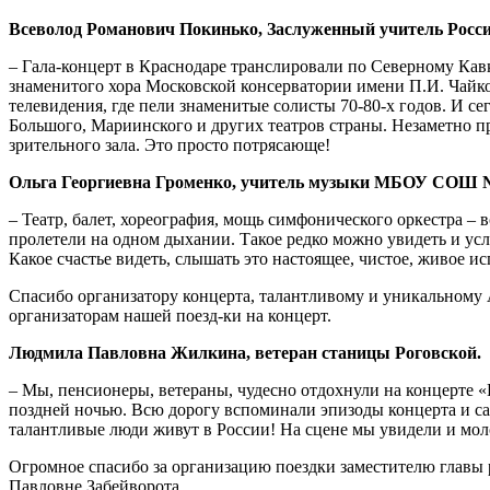
Всеволод Романович Покинько, Заслуженный учитель Росс
– Гала-концерт в Краснодаре транслировали по Северному Кав
знаменитого хора Московской консерватории имени П.И. Чайко
телевидения, где пели знаменитые солисты 70-80-х годов. И 
Большого, Мариинского и других театров страны. Незаметно п
зрительного зала. Это просто потрясающе!
Ольга Георгиевна Громенко, учитель музыки МБОУ СОШ 
– Театр, балет, хореография, мощь симфонического оркестра – 
пролетели на одном дыхании. Такое редко можно увидеть и ус
Какое счастье видеть, слышать это настоящее, чистое, живое и
Спасибо организатору концерта, талантливому и уникальному
организаторам нашей поезд-ки на концерт.
Людмила Павловна Жилкина, ветеран станицы Роговской.
– Мы, пенсионеры, ветераны, чудесно отдохнули на концерте 
поздней ночью. Всю дорогу вспоминали эпизоды концерта и са
талантливые люди живут в России! На сцене мы увидели и моло
Огромное спасибо за организацию поездки заместителю главы 
Павловне Забейворота.