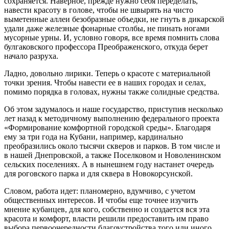
сохраняется. Наверное, прежде нужно себя переделать,
навести красоту в голове, чтобы не швырять на чисто
выметенные аллеи безобразные объедки, не гнуть в дикарской
удали даже железные фонарные столбы, не пинать ногами
мусорные урны. И, условно говоря, все время помнить слова
булгаковского профессора Преображенского, откуда берет
начало разруха.
Ладно, довольно лирики. Теперь о красоте с материальной
точки зрения. Чтобы навести ее в наших городах и селах,
помимо порядка в головах, нужны также солидные средства.
Об этом задумалось и наше государство, приступив несколько
лет назад к методичному выполнению федерального проекта
«Формирование комфортной городской среды». Благодаря
ему за три года на Кубани, например, кардинально
преобразились около тысячи скверов и парков. В том числе и
в нашей Днепровской, а также Поселковом и Новоленинском
сельских поселениях. А в нынешнем году настанет очередь
для роговского парка и для сквера в Новокорсунской.
Словом, работа идет: планомерно, вдумчиво, с учетом
общественных интересов. И чтобы еще точнее изучить
мнение кубанцев, для кого, собственно и создается вся эта
красота и комфорт, власти решили предоставить им право
выбора первоочередности благоустройства того или иного