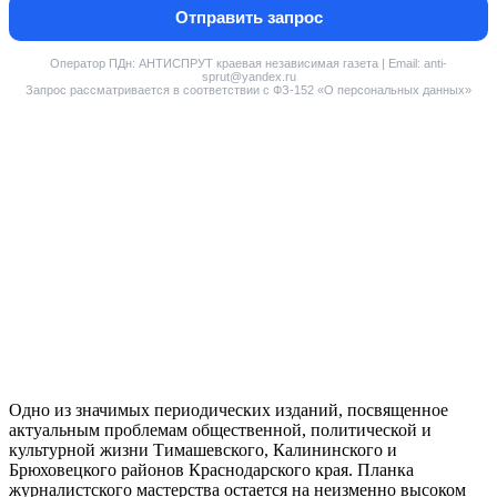
Отправить запрос
Оператор ПДн: АНТИСПРУТ краевая независимая газета | Email: anti-
sprut@yandex.ru
Запрос рассматривается в соответствии с ФЗ-152 «О персональных данных»
Одно из значимых периодических изданий, посвященное
актуальным проблемам общественной, политической и
культурной жизни Тимашевского, Калининского и
Брюховецкого районов Краснодарского края. Планка
журналистского мастерства остается на неизменно высоком