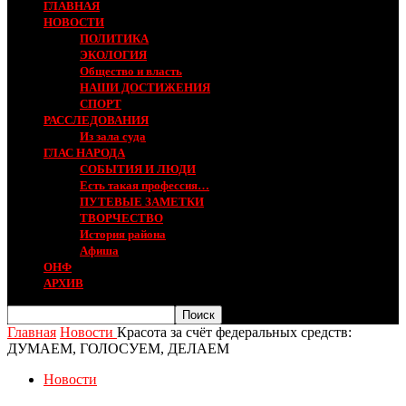
ГЛАВНАЯ
НОВОСТИ
ПОЛИТИКА
ЭКОЛОГИЯ
Общество и власть
НАШИ ДОСТИЖЕНИЯ
СПОРТ
РАССЛЕДОВАНИЯ
Из зала суда
ГЛАС НАРОДА
СОБЫТИЯ И ЛЮДИ
Есть такая профессия…
ПУТЕВЫЕ ЗАМЕТКИ
ТВОРЧЕСТВО
История района
Афиша
ОНФ
АРХИВ
Главная
Новости
Красота за счёт федеральных средств:
ДУМАЕМ, ГОЛОСУЕМ, ДЕЛАЕМ
Новости