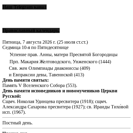
Наш Telegram канал
Православный календарь.
Пятница, 7 августа 2026 г.
(25 июля ст.ст.)
Седмица 10-я по Пятидесятнице
Успение прав. Анны, матери Пресвятой Богородицы
Прп. Макария Желтоводского, Унженского (1444)
Свв. жен Олимпиады диакониссы (409)
и Евпраксии девы, Тавеннской (413)
День памяти святых:
Память V Вселенского Собора (553).
День памяти исповедников и новомучеников Церкви
Русской:
Сщмч. Николая Удинцева пресвитера (1918); сщмч.
Александра Сахарова пресвитера (1927); св. Ираиды Тихо́вой
исп. (1967).
Постный день.