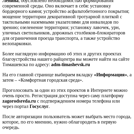
Ленина
, обусловлено необходимостью формирования
современной среды. Оно включает в себя: установку
бордюрного камня; устройство асфальтобетонного покрытия;
мощение территории декоративной тротуарной плиткой с
тактильными наземными указателями для инвалидов по
зрению; озеленение территории; установку лавочек, урн,
уличных светильников, дорожных столбиков-блокираторов
для ограничения проезда транспорта, а также устройство
велопарковки.
Более наглядную информацию об этих и других проектах
благоустройства нашего райцентра вы можете найти на сайте
Тимашевска по адресу:
adm-timashevsk.ru
На его главной странице выбираем вкладку
«Информация»
, а
затем – «Комфортная городская среда».
Проголосовать за один из этих проектов в Интернете можно
очень просто. Регистрация доступна через саму платформу
zagorodsreda.ru
с подтверждением номера телефона или
через портал
Госуслуг
.
После авторизации пользователь может выбрать место города,
которое, по его мнению, нужно облагородить в первую
очередь.