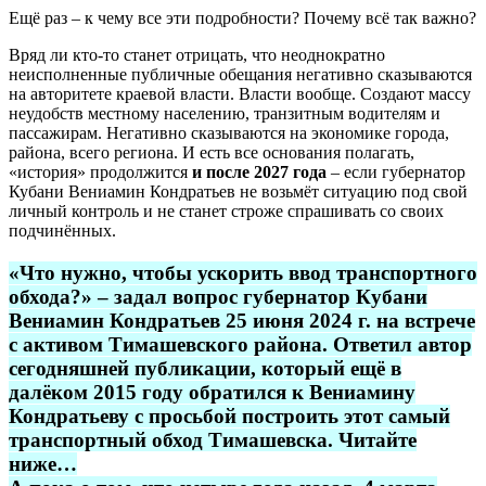
Ещё раз – к чему все эти подробности? Почему всё так важно?
Вряд ли кто-то станет отрицать, что неоднократно
неисполненные публичные обещания негативно сказываются
на авторитете краевой власти. Власти вообще. Создают массу
неудобств местному населению, транзитным водителям и
пассажирам. Негативно сказываются на экономике города,
района, всего региона. И есть все основания полагать,
«история» продолжится
и после 2027 года
– если губернатор
Кубани Вениамин Кондратьев не возьмёт ситуацию под свой
личный контроль и не станет строже спрашивать со своих
подчинённых.
«Что нужно, чтобы ускорить ввод транспортного
обхода?»
– задал вопрос
губернатор Кубани
Вениамин Кондратьев
25 июня 2024 г. на встрече
с активом Тимашевского района. Ответил автор
сегодняшней публикации, который ещё в
далёком 2015 году обратился к Вениамину
Кондратьеву с просьбой построить этот самый
транспортный обход Тимашевска. Читайте
ниже…