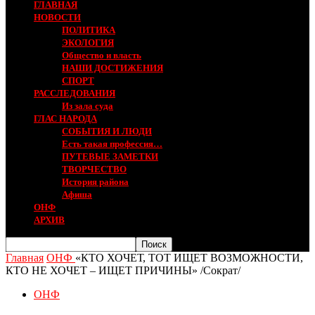
ГЛАВНАЯ
НОВОСТИ
ПОЛИТИКА
ЭКОЛОГИЯ
Общество и власть
НАШИ ДОСТИЖЕНИЯ
СПОРТ
РАССЛЕДОВАНИЯ
Из зала суда
ГЛАС НАРОДА
СОБЫТИЯ И ЛЮДИ
Есть такая профессия…
ПУТЕВЫЕ ЗАМЕТКИ
ТВОРЧЕСТВО
История района
Афиша
ОНФ
АРХИВ
Главная
ОНФ
«КТО ХОЧЕТ, ТОТ ИЩЕТ ВОЗМОЖНОСТИ,
КТО НЕ ХОЧЕТ – ИЩЕТ ПРИЧИНЫ» /Сократ/
ОНФ