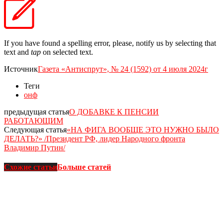
If you have found a spelling error, please, notify us by selecting that
text and
tap
on selected text.
Источник
Газета «Антиспрут», № 24 (1592) от 4 июля 2024г
Теги
онф
предыдущая статья
О ДОБАВКЕ К ПЕНСИИ
РАБОТАЮЩИМ
Следующая статья
«НА ФИГА ВООБЩЕ ЭТО НУЖНО БЫЛО
ДЕЛАТЬ?» /Президент РФ, лидер Народного фронта
Владимир Путин/
Схожие статьи
Больше статей