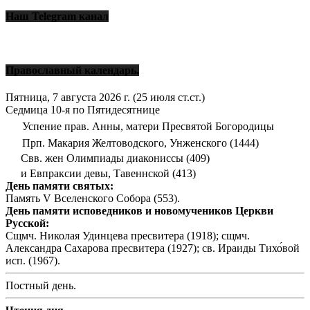
Наш Telegram канал
Православный календарь.
Пятница, 7 августа 2026 г.
(25 июля ст.ст.)
Седмица 10-я по Пятидесятнице
Успение прав. Анны, матери Пресвятой Богородицы
Прп. Макария Желтоводского, Унженского (1444)
Свв. жен Олимпиады диакониссы (409)
и Евпраксии девы, Тавеннской (413)
День памяти святых:
Память V Вселенского Собора (553).
День памяти исповедников и новомучеников Церкви
Русской:
Сщмч. Николая Удинцева пресвитера (1918); сщмч.
Александра Сахарова пресвитера (1927); св. Ираиды Тихо́вой
исп. (1967).
Постный день.