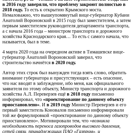
в 2016 году заверяли, что проблему закроют полностью в
2018 году.
То есть к открытию Крымского моста.
Немаловажно, что вышеупомянутый вице-губернатор Кубани
Анатолий Вороновский в 2015 году был заместителем, а затем
первым заместителем руководителя департамента транспорта,
а с начала 2016 года – министром транспорта и дорожного
хозяйства Краснодарского края… То есть с самого начала, что
называется, был в теме.
4 марта 2020 года на очередном активе в Тимашевске вице-
губернатор Анатолий Вороновский заверил, что
строительство начнётся
в 2020 году.
Автор этих строк был вынужден тогда взять слово, обратить
внимание губернатора и присутствующих – есть опасение,
что нас вводят в заблуждение, ибо меня, как официального
заявителя по этому объекту, Министр транспорта и дорожного
хозяйства А.Л. Переверзев ещё
в 2018 году
письменно
информировал, что
«проектирование по данному объекту
приостановлено»
. И
в 2019 году
Министр Переверзев и его
первый заместитель Коновалов письменно информировали
той же формулировкой «проектирование по данному объекту
приостановлено». Мотивировали тем, что «
возникла
необходимость переноса газопроводов высокого давления,
сетей связи, принадлежащих ПАО «Газпром», и