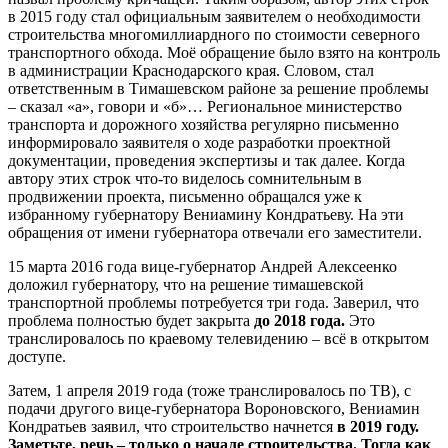
в 2015 году стал официальным заявителем о необходимости
строительства многомиллиардного по стоимости северного
транспортного обхода. Моё обращение было взято на контроль
в администрации Краснодарского края. Словом, стал
ответственным в Тимашевском районе за решение проблемы
– сказал «а», говори и «б»… Региональное министерство
транспорта и дорожного хозяйства регулярно письменно
информировало заявителя о ходе разработки проектной
документации, проведения экспертизы и так далее. Когда
автору этих строк что-то виделось сомнительным в
продвижении проекта, письменно обращался уже к
избранному губернатору Вениамину Кондратьеву. На эти
обращения от имени губернатора отвечали его заместители.
15 марта 2016 года вице-губернатор Андрей Алексеенко
доложил губернатору, что на решение тимашевской
транспортной проблемы потребуется три года. Заверил, что
проблема полностью будет закрыта
до 2018 года.
Это
транслировалось по краевому телевидению – всё в открытом
доступе.
Затем, 1 апреля 2019 года (тоже транслировалось по ТВ), с
подачи другого вице-губернатора Вороновского, Вениамин
Кондратьев заявил, что строительство начнется
в 2019 году.
Заметьте, речь – только о начале строительства. Тогда как