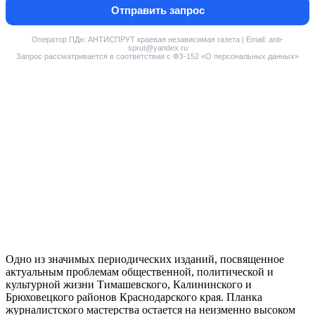
Отправить запрос
Оператор ПДн: АНТИСПРУТ краевая независимая газета | Email: anti-
sprut@yandex.ru
Запрос рассматривается в соответствии с ФЗ-152 «О персональных данных»
Одно из значимых периодических изданий, посвященное
актуальным проблемам общественной, политической и
культурной жизни Тимашевского, Калининского и
Брюховецкого районов Краснодарского края. Планка
журналистского мастерства остается на неизменно высоком