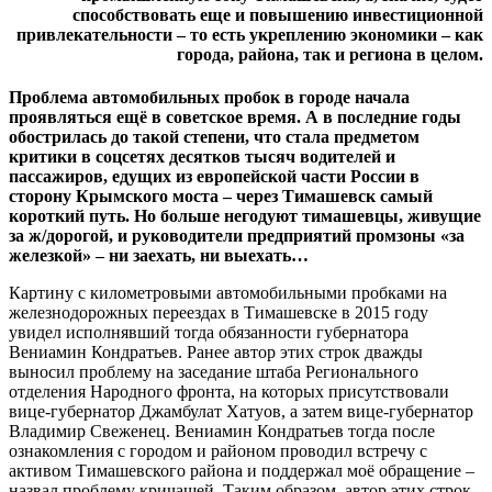
способствовать еще и повышению инвестиционной
привлекательности – то есть укреплению экономики – как
города, района, так и региона в целом.
Проблема автомобильных пробок в городе начала
проявляться ещё в советское время. А в последние годы
обострилась до такой степени, что стала предметом
критики в соцсетях десятков тысяч водителей и
пассажиров, едущих из европейской части России в
сторону Крымского моста – через Тимашевск самый
короткий путь. Но больше негодуют тимашевцы, живущие
за ж/дорогой, и руководители предприятий промзоны «за
железкой» – ни заехать, ни выехать…
Картину с километровыми автомобильными пробками на
железнодорожных переездах в Тимашевске в 2015 году
увидел исполнявший тогда обязанности губернатора
Вениамин Кондратьев. Ранее автор этих строк дважды
выносил проблему на заседание штаба Регионального
отделения Народного фронта, на которых присутствовали
вице-губернатор Джамбулат Хатуов, а затем вице-губернатор
Владимир Свеженец. Вениамин Кондратьев тогда после
ознакомления с городом и районом проводил встречу с
активом Тимашевского района и поддержал моё обращение –
назвал проблему кричащей. Таким образом, автор этих строк