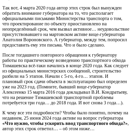
Так вот, 4 марта 2020 года автор этих строк был вынужден
обратить внимание губернатора на то, что располагает
официальными письмами Министерства транспорта о том,
что проектирование по объекту приостановлено на
неопределённый срок, чем вызвал активное… неудовольствие
присутствовавшего на мартовском активе вице-губернатора
Анатолия Вороновского. А губернатор, между тем, попросил
предоставить ему эти письма. Что и было сделано.
После тогдашнего повторного обращения к губернатору
работы по практическому возведению транспортного обхода
Тимашевска всё-таки начались в конце 2020 года. Как следует
из официальных министерских сообщений, строительство
разбили на 5 этапов. Начали с 5-го, 4-го… этапов. И
плановый срок сдачи объекта в эксплуатацию был определен
уже на 2023 год. (Помните, бывший вице-губернатор
Алексеенко 15 марта 2016 года докладывал В.И. Кондратьеву,
что на решение Тимашевской транспортной проблемы
потребуется три года… до 2018 года. И вот снова 3 года…).
К чему все эти подробности? Чтобы было понятно, почему на
недавнем, 25 июня 2024 года активе на вопрос губернатора
«Что нужно, чтобы ускорить ввод транспортного обхода?»
,
автор этих строк ответил… – об этом ниже…