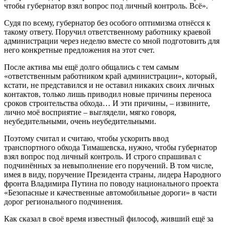
чтобы губернатор взял вопрос под личный контроль. Всё».
Судя по всему, губернатор без особого оптимизма отнёсся к
такому ответу. Поручил ответственному работнику краевой
администрации через неделю вместе со мной подготовить для
него конкретные предложения на этот счет.
После актива мы ещё долго общались с тем самым
«ответственным работником край администрации», который,
кстати, не представился и не оставил никаких своих личных
контактов, только лишь приводил новые причины переноса
сроков строительства обхода… И эти причины, – извините,
лично моё восприятие – выглядели, мягко говоря,
неубедительными, очень неубедительными.
Поэтому считал и считаю, чтобы ускорить ввод
транспортного обхода Тимашевска, нужно, чтобы губернатор
взял вопрос под личный контроль. И строго спрашивал с
подчинённых за невыполнение его поручений. В том числе,
имея в виду, поручение Президента страны, лидера Народного
фронта Владимира Путина по поводу национального проекта
«Безопасные и качественные автомобильные дороги» в части
дорог регионального подчинения.
Как сказал в своё время известный философ, живший ещё за