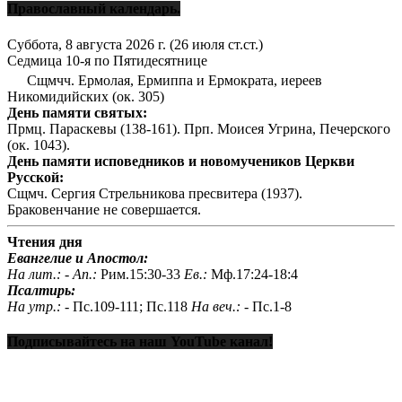
Православный календарь.
Суббота, 8 августа 2026 г.
(26 июля ст.ст.)
Седмица 10-я по Пятидесятнице
Сщмчч. Ермолая, Ермиппа и Ермократа, иереев
Никомидийских (ок. 305)
День памяти святых:
Прмц. Параскевы (138-161). Прп. Моисея Угрина, Печерского
(ок. 1043).
День памяти исповедников и новомучеников Церкви
Русской:
Сщмч. Сергия Стрельникова пресвитера (1937).
Браковенчание не совершается.
Чтения дня
Евангелие и Апостол:
На лит.: -
Ап.:
Рим.15:30-33
Ев.:
Мф.17:24-18:4
Псалтирь:
На утр.: -
Пс.109-111; Пс.118
На веч.: -
Пс.1-8
Подписывайтесь на наш YouTube канал!