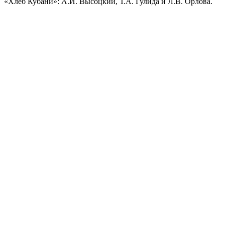
«Хлеб Кубани»: А.И. Высоцкий, Т.А. Гулида и Л.В. Орлова.