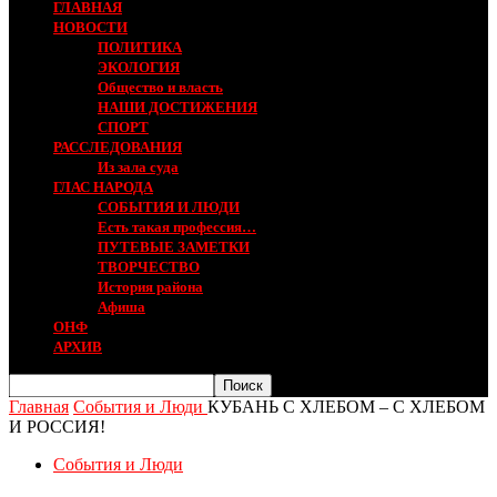
ГЛАВНАЯ
НОВОСТИ
ПОЛИТИКА
ЭКОЛОГИЯ
Общество и власть
НАШИ ДОСТИЖЕНИЯ
СПОРТ
РАССЛЕДОВАНИЯ
Из зала суда
ГЛАС НАРОДА
СОБЫТИЯ И ЛЮДИ
Есть такая профессия…
ПУТЕВЫЕ ЗАМЕТКИ
ТВОРЧЕСТВО
История района
Афиша
ОНФ
АРХИВ
Главная
События и Люди
КУБАНЬ С ХЛЕБОМ – С ХЛЕБОМ
И РОССИЯ!
События и Люди