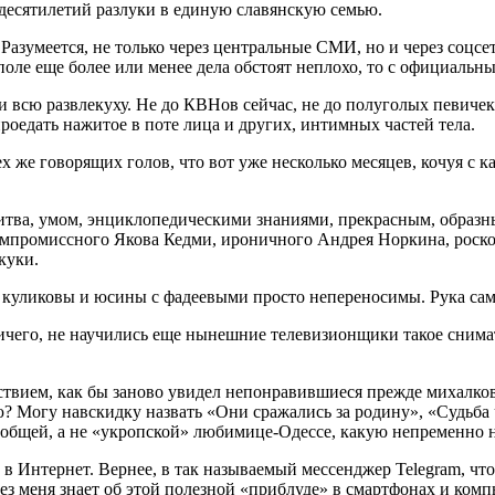
десятилетий разлуки в единую славянскую семью.
 Разумеется, не только через центральные СМИ, но и через соцсе
поле еще более или менее дела обстоят неплохо, то с официаль
и всю развлекуху. Не до КВНов сейчас, не до полуголых певичек
роедать нажитое в поте лица и других, интимных частей тела.
 же говорящих голов, что вот уже несколько месяцев, кочуя с к
бритва, умом, энциклопедическими знаниями, прекрасным, образ
ескомпромиссного Якова Кедми, ироничного Андрея Норкина, ро
куки.
уликовы и юсины с фадеевыми просто непереносимы. Рука сама т
ничего, не научились еще нынешние телевизионщики такое снима
ьствием, как бы заново увидел непонравившиеся прежде михалко
огу навскидку назвать «Они сражались за родину», «Судьба че
общей, а не «укропской» любимице-Одессе, какую непременно н
шу в Интернет. Вернее, в так называемый мессенджер Telegram, 
 без меня знает об этой полезной «приблуде» в смартфонах и ком