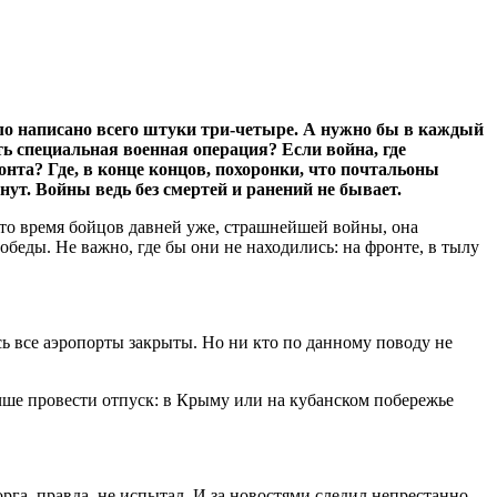
было написано всего штуки три-четыре. А нужно бы в каждый
сть специальная военная операция? Если война, где
та? Где, в конце концов, похоронки, что почтальоны
ут. Войны ведь без смертей и ранений не бывает.
то время бойцов давней уже, страшнейшей войны, она
обеды. Не важно, где бы они не находились: на фронте, в тылу
сь все аэропорты закрыты. Но ни кто по данному поводу не
лучше провести отпуск: в Крыму или на кубанском побережье
орга, правда, не испытал. И за новостями следил непрестанно.