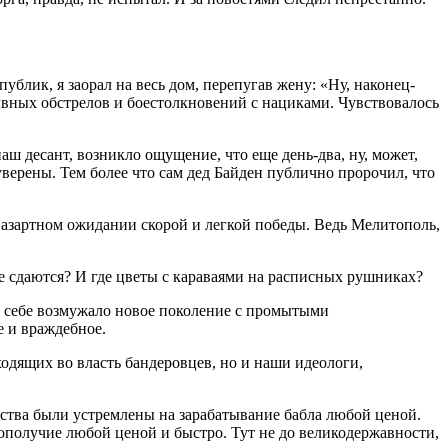
лик, я заорал на весь дом, перепугав жену: «Ну, наконец-
рывных обстрелов и боестолкновений с нациками. Чувствовалось
ш десант, возникло ощущение, что еще день-два, ну, может,
уверены. Тем более что сам дед Байден публично пророчил, что
 азартном ожидании скорой и легкой победы. Ведь Мелитополь,
не сдаются? И где цветы с караваями на расписных рушниках?
не себе возмужало новое поколение с промытыми
е и враждебное.
одящих во власть бандеровцев, но и наши идеологи,
ества были устремлены на зарабатывание бабла любой ценой.
гополучие любой ценой и быстро. Тут не до великодержавности,