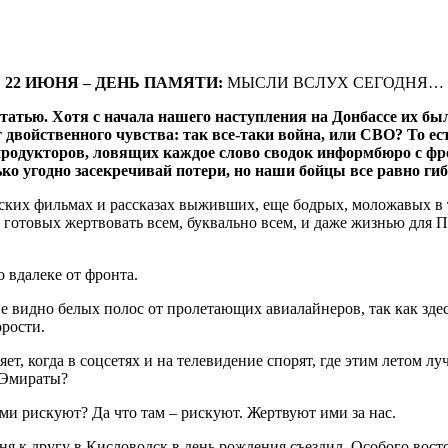
22 ИЮНЯ – ДЕНЬ ПАМЯТИ:
МЫСЛИ ВСЛУХ СЕГОДНЯ…
ю статью. Хотя с начала нашего наступления на Донбассе их 
от двойственного чувства: так все-таки война, или СВО? То е
родукторов, ловящих каждое слово сводок информбюро с фрон
о угодно засекречивай потери, но наши бойцы все равно гибн
ских фильмах и рассказах выживших, еще бодрых, моложавых в 
 готовых жертвовать всем, буквально всем, и даже жизнью для П
о вдалеке от фронта.
не видно белых полос от пролетающих авиалайнеров, так как зде
орости.
яет, когда в соцсетях и на телевидение спорят, где этим летом 
 Эмираты?
ми рискуют? Да что там – рискуют. Жертвуют ими за нас.
дня к другу в Кисловодск в день рождения съездил. Особого вост