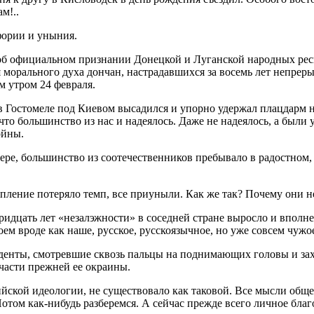
м!..
фории и уныния.
б официальном признании Донецкой и Луганской народных респуб
ия морального духа дончан, настрадавшихся за восемь лет непре
м утром 24 февраля.
 Гостомеле под Киевом высадился и упорно удержал плацдарм на
то большинство из нас и надеялось. Даже не надеялось, а были 
ойны.
мере, большинство из соотечественников пребывало в радостном,
упление потеряло темп, все приуныли. Как же так? Почему они 
 тридцать лет «незалэжности» в соседней стране выросло и впол
м вроде как наше, русское, русскоязычное, но уже совсем чужо
денты, смотревшие сквозь пальцы на поднимающих головы и зах
части прежней ее окраины.
сийской идеологии, не существовало как таковой. Все мысли общ
Потом как-нибудь разберемся. А сейчас прежде всего личное бла