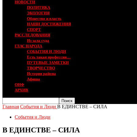
НОВОСТИ
ПОЛИТИКА
ЭКОЛОГИЯ
Общество и власть
НАШИ ДОСТИЖЕНИЯ
СПОРТ
РАССЛЕДОВАНИЯ
Из зала суда
ГЛАС НАРОДА
СОБЫТИЯ И ЛЮДИ
Есть такая профессия…
ПУТЕВЫЕ ЗАМЕТКИ
ТВОРЧЕСТВО
История района
Афиша
ОНФ
АРХИВ
Главная
События и Люди
В ЕДИНСТВЕ – СИЛА
События и Люди
В ЕДИНСТВЕ – СИЛА