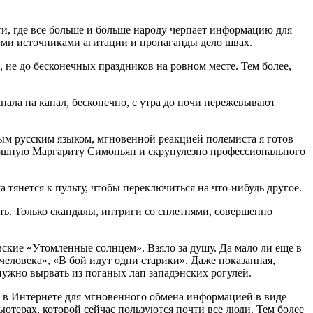
ти, где все больше и больше народу черпает информацию для
ными источниками агитации и пропаганды дело швах.
, не до бесконечных праздников на ровном месте. Тем более,
анала на канал, бесконечно, с утра до ночи пережевывают
ным русским языком, мгновенной реакцией полемиста я готов
скошную Маргариту Симоньян и скрупулезно профессионального
янется к пульту, чтобы переключиться на что-нибудь другое.
ть. Только скандалы, интриги со сплетнями, совершенно
вские «Утомленные солнцем». Взяло за душу. Да мало ли еще в
ловека», «В бой идут одни старики». Даже показанная,
ужно вырвать из поганых лап западэнских рогулей.
что в Интернете для мгновенного обмена информацией в виде
пьютерах, которой сейчас пользуются почти все люди. Тем более