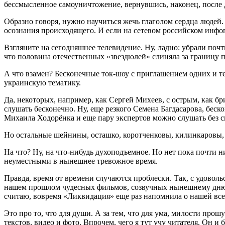
бессмысленное самоуничтожение, вернувшись, наконец, после 
Образно говоря, нужно научиться жечь глаголом сердца людей.
осознания происходящего. И если на сетевом российском инфо
Взгляните на сегодняшнее телевидение. Ну, ладно: убрали почт
что половина отечественных «звездюлей» слиняла за границу п
А что взамен? Бесконечные ток-шоу с приглашением одних и тех
украинскую тематику.
Да, некоторых, например, как Сергей Михеев, с острым, как 
слушать бесконечно. Ну, еще резкого Семена Багдасарова, б
Михаила Ходорёнка и еще пару экспертов можно слушать без с
Но остальные шейнины, осташко, коротченковы, килинкаровы, к
На что? Ну, на что-нибудь духоподъемное. Но нет пока почти 
неуместными в нынешнее тревожное время.
Правда, время от времени случаются проблески. Так, с удовол
нашем прошлом чудесных фильмов, созвучных нынешнему дню? М
считаю, вовремя «Ликвидация» еще раз напомнила о нашей все
Это про то, что для души. А за тем, что для ума, милости про
текстов, видео и фото. Впрочем, чего я тут учу читателя. Он и