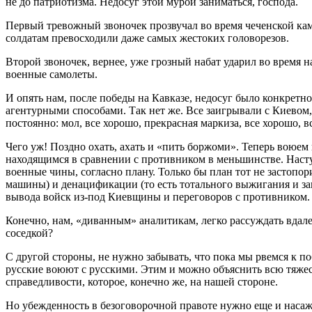
не до патриотизма. Недосуг этой мурой заниматься, господа.
Первый тревожный звоночек прозвучал во время чеченской ка
солдатам превосходили даже самых жестоких головорезов.
Второй звоночек, вернее, уже грозный набат ударил во время 
военные самолеты.
И опять нам, после победы на Кавказе, недосуг было конкретн
агентурными способами. Так нет же. Все заигрывали с Киевом,
постоянно: мол, все хорошо, прекрасная маркиза, все хорошо, в
Чего уж! Поздно охать, ахать и «пить боржоми». Теперь воюе
находящимся в сравнении с противником в меньшинстве. Насту
военные чины, согласно плану. Только бы план тот не застоп
машины) и денацификации (то есть тотального выжигания и за
вывода войск из-под Киевщины и переговоров с противником.
Конечно, нам, «диванным» аналитикам, легко рассуждать вдале
соседкой?
С другой стороны, не нужно забывать, что пока мы рвемся к по
русские воюют с русскими. Этим и можно объяснить всю тяжест
справедливости, которое, конечно же, на нашей стороне.
Но убежденность в безоговорочной правоте нужно еще и насажд