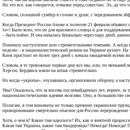
Но это все, как говорится, отмазки перед совестью. Эх, да что та
Словом, сплошной сумбур в голове и душе, с чередованием эй
Когда Президент России ближе к полночи 21 февраля объявил о
то»! Было ясно, что не для красивого словца и для поддержан
– быть войне. И она началась буквально через пару дней, ранни
Поначалу наступление шло стремительными темпами. А когда в
неделю – и националистический режим на Украине рухнет. На ч
Киев простоит не более трех дней с начала ожидаемой всеми в
Словом, в те тревожные первые дни все мы, или, по меньшей 
Херсон, Бердянск взяли на штык стремительно.
Но когда «укропы», очухавшись, организовали оборону, а наст
Увы! Оказалось, что за восемь послемайданных лет, вернее, за
националистическими идеями мозгами. Оно, в большинстве свое
Полагаю, в том виноваты не только прежние украинские прези
проворонившие смертельно опасное для России перерождение 
Хотя, о чем я? Какие там идеологи? Их, как и внятной пророс
Какая там Украина, какие там бандеровцы? Некогда! Некогда! 