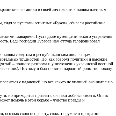
украинские наемники в своей жестокости к нашим пленным
, сидя за пультами зенитных «Буков», сбивали российские
еровскими главарями. Пусть даже путем физического устранения
ность. Ведь господин Зурабов нам оттуда телефонировал
ю к нашим солдатам и республиканским ополченцам,
ертельных трудностей. Но, как говорят политики и высокие
 (читай – полного разгрома и уничтожения украинской военной
оявлениях). Поэтому и был понятен народный ропот по поводу
справиться с падающей, но все как-то не упавшей окончательно
ути, но приходится признать: он-таки добился своего. Опять
может помочь в этой борьбе – чувство правды и
и, осознав свою неправоту, сложат оружие и прекратят