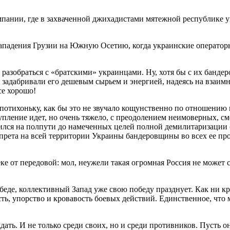
мпании, где в захваченной джихадистами мятежной республике 
нападения Грузии на Южную Осетию, когда украинские операторы
о разобраться с «братскими» украинцами. Ну, хотя бы с их банд
 задабривали его дешевым сырьем и энергией, надеясь на взаим
се хорошо!
м потихоньку, как бы это не звучало кощунственно по отношени
пление идет, но очень тяжело, с преодолением неимоверных, см
орился на полпути до намеченных целей полной демилитаризации
прета на всей территории Украины бандеровщины во всех ее пр
ке от передовой: мол, неужели такая огромная Россия не может 
беде, коллективный Запад уже свою победу празднует. Как ни кр
ь, упорство и кровавость боевых действий. Единственное, что 
ать. И не только среди своих, но и среди противников. Пусть он