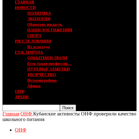
ГЛАВНАЯ
НОВОСТИ
ПОЛИТИКА
ЭКОЛОГИЯ
Общество и власть
НАШИ ДОСТИЖЕНИЯ
СПОРТ
РАССЛЕДОВАНИЯ
Из зала суда
ГЛАС НАРОДА
СОБЫТИЯ И ЛЮДИ
Есть такая профессия…
ПУТЕВЫЕ ЗАМЕТКИ
ТВОРЧЕСТВО
История района
Афиша
ОНФ
АРХИВ
Главная
ОНФ
Кубанские активисты ОНФ проверили качество
школьного питания
ОНФ