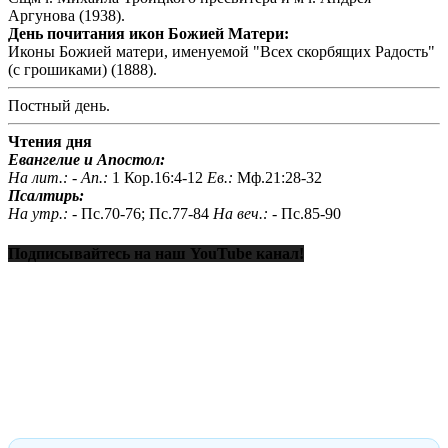
Аргунова (1938).
День почитания икон Божией Матери:
Иконы Божией матери, именуемой "Всех скорбящих Радость"
(с грошиками) (1888).
Постный день.
Чтения дня
Евангелие и Апостол:
На лит.: -
Ап.:
1 Кор.16:4-12
Ев.:
Мф.21:28-32
Псалтирь:
На утр.: -
Пс.70-76; Пс.77-84
На веч.: -
Пс.85-90
Подписывайтесь на наш YouTube канал!