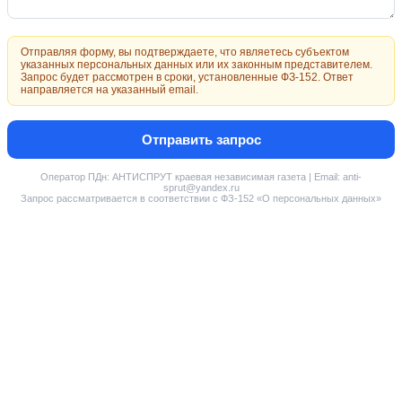
Отправляя форму, вы подтверждаете, что являетесь субъектом
указанных персональных данных или их законным представителем.
Запрос будет рассмотрен в сроки, установленные ФЗ-152. Ответ
направляется на указанный email.
Отправить запрос
Оператор ПДн: АНТИСПРУТ краевая независимая газета | Email: anti-
sprut@yandex.ru
Запрос рассматривается в соответствии с ФЗ-152 «О персональных данных»