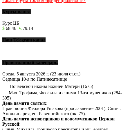
Гарантируем 100% конфиденциальность*
Курсы валют
Курс ЦБ
$
68.46
€
79.14
Наш Telegram канал
Православный календарь.
Среда, 5 августа 2026 г.
(23 июля ст.ст.)
Седмица 10-я по Пятидесятнице
Почаевской иконы Божией Матери (1675)
Мчч. Трофима, Феофила и с ними 13-ти мучеников (284-
305)
День памяти святых:
Прав. воина Феодора Ушакова (прославление 2001). Сщмч.
Аполлинария, еп. Равеннийского (ок. 75).
День памяти исповедников и новомучеников Церкви
Русской:
Сщмч. Михаила Троицкого пресвитера и мч. Андрея