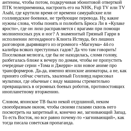
антенны, чтобы потом, подкручивая эбонитовой отверткой
ПТК телеприемника, настроить его на NHK, Fuji TV или TV
Asahi, где крутили время от времени самурайские или
голливудские боевики, не требующие перевода. Ну, какие
нужны слова, чтобы понять и полюбить Брюса Ли в «Кулаке
ярости», где он лихо расправляется с врагами при помощи
молниеносных рук и ног? А знаменитый Грязный Гарри в
исполнении легендарного Клинта Иствуда, без лишних
разговоров дырявящего из огромного «Магнума» 44-го
калибра всяких преступных гадов? Да что там говорить!
Поселковая мелюзга, где бы не находилась, сломя голову,
разбегалась ближе к вечеру по домам, чтобы не пропустить
очередные серии «Тома и Джерри» или новое аниме про
трансформеров. Да-да, именно японские аниматоры, а не, как
принято сейчас считать, хваленый Голливуд нарисовал
мультики, где обычные с виду машины стремительно
превращались в огромных боевых роботов, противостоящих
инопланетному вторжению.
Словом, японское ТВ было некой отдушиной, неким
своеобразным окном, чтобы своими глазами сквозь него
посмотреть на запретный и, конечно же, загнивающий Запад.
То есть Восток, но все равно почему-то «загнивающий», как
тогда писала советская пропаганда.