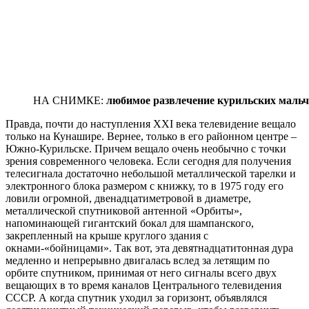
НА СНИМКЕ:
любимое развлечение курильских маль
Правда, почти до наступления XXI века телевидение вещало
только на Кунашире. Вернее, только в его районном центре –
Южно-Курильске. Причем вещало очень необычно с точки
зрения современного человека. Если сегодня для получения
телесигнала достаточно небольшой металлической тарелки и
электронного блока размером с книжку, то в 1975 году его
ловили огромной, двенадцатиметровой в диаметре,
металлической спутниковой антенной «Орбиты»,
напоминающей гигантский бокал для шампанского,
закрепленный на крыше круглого здания с
окнами-«бойницами». Так вот, эта девятнадцатитонная дура
медленно и непрерывно двигалась вслед за летящим по
орбите спутником, принимая от него сигналы всего двух
вещающих в то время каналов Центрального телевидения
СССР. А когда спутник уходил за горизонт, объявлялся