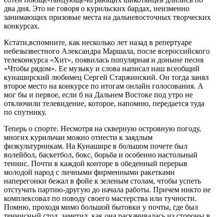
два дня. Это не говоря о курильских бардах, неизменно
занимающих призовые места на дальневосточных творческих
конкурсах.
Кстати,вспомните, как несколько лет назад в репертуаре
небезызвестного Александра Маршала, после всероссийского
телеконкурса «Хит», появилась популярная и доныне песня
«Чтобы рядом». Ее музыку и слова написал наш всеобщий
кунаширский любимец Сергей Старжинский. Он тогда занял
второе место на конкурсе по итогам онлайн голосования. А
мог бы и первое, если б на Дальнем Востоке под утро не
отключили телевидение, которое, напомню, передается туда
по спутнику.
Теперь о спорте. Несмотря на скверную островную погоду,
многих курильчан можно отнести к заядлым
физкультурникам. На Кунашире в большом почете был
волейбол, баскетбол, бокс, борьба и особенно настольный
теннис. Почти в каждой конторе в обеденный перерыв
молодой народ с личными фирменными ракетками
наперегонки бежал в фойе к зеленым столам, чтобы успеть
отстучать партию-другую до начала работы. Причем никто не
комплексовал по поводу своего мастерства или тучности.
Помню, проходя мимо большой бытовки у почты, где был
теннисный стол, заметил, как она раскачивалась из стороны в