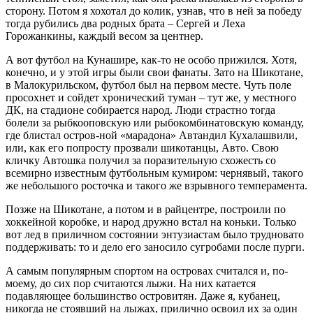
сторону. Потом я хохотал до колик, узнав, что в ней за победу
тогда рубились два родных брата – Сергей и Леха
Горожанкины, каждый весом за центнер.
А вот футбол на Кунашире, как-то не особо прижился. Хотя,
конечно, и у этой игры были свои фанаты. Зато на Шикотане,
в Малокурильском, футбол был на первом месте. Чуть поле
просохнет и сойдет хронический туман – тут же, у местного
ДК, на стадионе собирается народ. Люди страстно тогда
болели за рыбкооповскую или рыбокомбинатовскую команду,
где блистал остров-ной «марадона» Автандил Кухалашвили,
или, как его попросту прозвали шикотанцы, Авто. Свою
кличку Автошка получил за поразительную схожесть со
всемирно известным футбольным кумиром: чернявый, такого
же небольшого росточка и такого же взрывного темперамента.
Позже на Шикотане, а потом и в райцентре, построили по
хоккейной коробке, и народ дружно встал на коньки. Только
вот лед в приличном состоянии энтузиастам было трудновато
поддерживать: то и дело его заносило сугробами после пурги.
А самым популярным спортом на островах считался и, по-
моему, до сих пор считаются лыжи. На них катается
подавляющее большинство островитян. Даже я, кубанец,
никогда не стоявший на лыжах, прилично освоил их за один