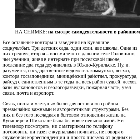
НА СНИМКЕ:
на смотре самодеятельности в районном
Все остальные конторы и заведения на Кунашире –
соцкультбыт. Три детских сада, одни ясли, две школы. Одна из
них средняя, вторая – восьмилетка в дальнем селе Головнино,
чьи ученики, живя в интернате при поселковой школе,
последние два года доучивались в Южно-Курильске. Ну, и,
разумеется, государственные ведомства: коммунхоз, лесхоз,
контора госзаповедника, милицейский райотдел, прокуратура,
райсуд с единственным в те годы на весь район судьей, лесхоз,
базы вулканологов и геологоразведки, пожарная часть, узел
связи, почта и аэропорт.
Связь, почта и «летуны» были для островного района
чрезвычайно важными и авторитетными структурами. Без
них и без того несладкая в бытовом отношении жизнь на
Кунашире и Шикотане была бы вовсе невыносимой. Ни
телевизор посмотреть, ни с материком по телефону
поговорить, ни газет с журналами почитать, не говоря о
служебной корреспонденции и просто письмах от родных и