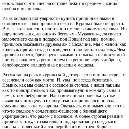
сезон. Благо, что снег на острове лежит в среднем с конца
ноября и по апрель.
Из-за большой популярности купить приличные лыжи в
семидесятые годы прошлого века на Курилах было непросто.
В магазине, конечно, постоянно имелись какие-то «дрова». Но
пару новеньких, легоньких беговых «Мукачево» для своего
малолетнего сына в подарок под Новый год мне, помню,
пришлось заказывать друзьям аж с Сахалина. Мы с женой, как
водится, прятали их до последнего и поставили под елку. Чем
привели своего, бредящего лыжами отпрыска в неописуемый
восторг, надолго укрепив в нем искреннюю веру в доброго,
белобородого волшебника с красным мешком.
Раз уж зашла речь о курильской детворе, то и они на островах
развлекали себя как могли. И, увы, не всегда безопасно.
Помню, как мы сидели с соседом за столом, а наши пацаны
как-то подозрительно тихо прошмыгнули в комнату сына и
чем-то там шебуршили. Наша внезапная проверка тут же
выявила у них целую охапку темно-коричневого пороха,
смахивающего на макароны. Оказалось, они выменяли его на
что-то сладкое у солдатиков-башнеров с ближайшего
укрепрайона, что рядом с поселком. А более строгая ревизия
привела к тому, что мы нашли под кроватью у соседского
пацана… новенький артиллерийский выстрел. Короче,