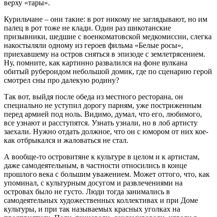
верху «тары».
Курильчане – они такие: в рот никому не заглядывают, но им
палец в рот тоже не клади. Один раз шикотанские
призывники, шедшие с военкоматовской медкомиссии, слегка
накостыляли одному из героев фильма «Белые росы»,
приехавшему на остров сняться в эпизоде с землетрясением.
Ну, помните, как картинно развалился на фоне вулкана
обитый рубероидом небольшой домик, где по сценарию герой
смотрел сны про далекую родину?
Так вот, выйдя после обеда из местного ресторана, он
специально не уступил дорогу парням, уже постриженным
перед армией под ноль. Видимо, думал, что его, любимого,
все узнают и расступятся. Узнать узнали, но в лоб артисту
заехали. Нужно отдать должное, что он с юмором от них кое-
как отбрыкался и жаловаться не стал.
А вообще-то островитяне к культуре в целом и к артистам,
даже самодеятельным, в частности относились в конце
прошлого века с большим уважением. Может оттого, что, как
упоминал, с культурным досугом и развлечениями на
островах было не густо. Люди тогда занимались в
самодеятельных художественных коллективах и при Доме
культуры, и при так называемых красных уголках на