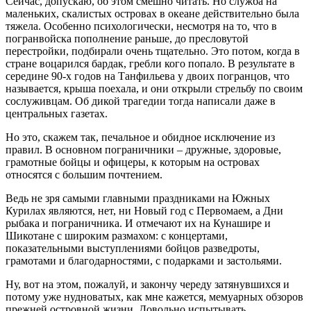
Сейчас, допускаю, об этом смешно читать. Но служба на
маленьких, скалистых островах в океане действительно была
тяжела. Особенно психологически, несмотря на то, что в
погранвойска пополнение раньше, до пресловутой
перестройки, подбирали очень тщательно. Это потом, когда в
стране воцарился бардак, гребли кого попало. В результате в
середине 90-х годов на Танфильева у двоих погранцов, что
называется, крыша поехала, и они открыли стрельбу по своим
сослуживцам. Об дикой трагедии тогда написали даже в
центральных газетах.
Но это, скажем так, печальное и обидное исключение из
правил. В основном пограничники – дружные, здоровые,
грамотные бойцы и офицеры, к которым на островах
относятся с большим почтением.
Ведь не зря самыми главными праздниками на Южных
Курилах являются, нет, ни Новый год с Первомаем, а Дни
рыбака и пограничника. И отмечают их на Кунашире и
Шикотане с широким размахом: с концертами,
показательными выступлениями бойцов разведроты,
грамотами и благодарностями, с подарками и застольями.
Ну, вот на этом, пожалуй, и закончу череду затянувшихся и
потому уже нудноватых, как мне кажется, мемуарных обзоров
прежней островной жизни. Довольно испытывать