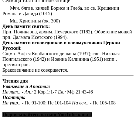
Седмица 10-я по Пятидесятнице
Мчч. блгвв. князей Бориса и Глеба, во св. Крещении
Романа и Давида (1015)
Мц. Христины (ок. 300)
День памяти святых:
Прп. Поликарпа, архим. Печерского (1182). Обретение мощей
прп. Далмата Исетского (1994).
День памяти исповедников и новомучеников Церкви
Русской:
Сщмч. Алфея Корбанского диакона (1937); свв. Николая
Понгильского (1942) и Иоанна Калинина (1951) испп.,
пресвитеров.
Браковенчание не совершается.
Чтения дня
Евангелие и Апостол:
На лит.: -
Ап.:
2 Кор.1:1-7
Ев.:
Мф.21:43-46
Псалтирь:
На утр.: -
Пс.91-100; Пс.101-104
На веч.: -
Пс.105-108
Подписывайтесь на наш YouTube канал!