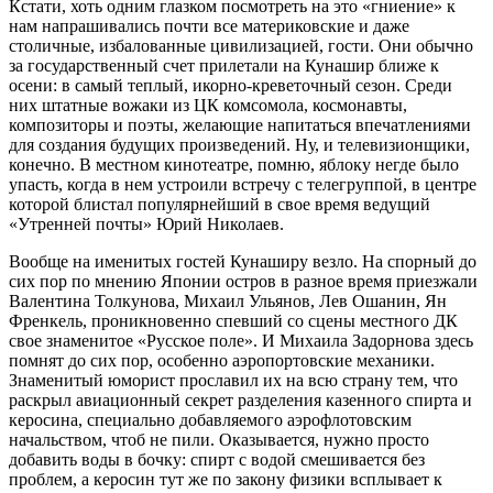
Кстати, хоть одним глазком посмотреть на это «гниение» к
нам напрашивались почти все материковские и даже
столичные, избалованные цивилизацией, гости. Они обычно
за государственный счет прилетали на Кунашир ближе к
осени: в самый теплый, икорно-креветочный сезон. Среди
них штатные вожаки из ЦК комсомола, космонавты,
композиторы и поэты, желающие напитаться впечатлениями
для создания будущих произведений. Ну, и телевизионщики,
конечно. В местном кинотеатре, помню, яблоку негде было
упасть, когда в нем устроили встречу с телегруппой, в центре
которой блистал популярнейший в свое время ведущий
«Утренней почты» Юрий Николаев.
Вообще на именитых гостей Кунаширу везло. На спорный до
сих пор по мнению Японии остров в разное время приезжали
Валентина Толкунова, Михаил Ульянов, Лев Ошанин, Ян
Френкель, проникновенно спевший со сцены местного ДК
свое знаменитое «Русское поле». И Михаила Задорнова здесь
помнят до сих пор, особенно аэропортовские механики.
Знаменитый юморист прославил их на всю страну тем, что
раскрыл авиационный секрет разделения казенного спирта и
керосина, специально добавляемого аэрофлотовским
начальством, чтоб не пили. Оказывается, нужно просто
добавить воды в бочку: спирт с водой смешивается без
проблем, а керосин тут же по закону физики всплывает к