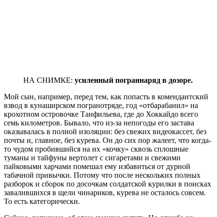
НА СНИМКЕ:
усиленный пограннаряд в дозоре.
Мой сын, например, перед тем, как попасть в комендантский
взвод в кунаширском погранотряде, год «отбарабанил» на
крохотном островочке Танфильева, где до Хоккайдо всего
семь километров. Бывало, что из-за непогоды его застава
оказывалась в полной изоляции: без свежих видеокассет, без
почты и, главное, без курева. Он до сих пор жалеет, что когда-
то чудом пробившийся на их «кочку» сквозь сплошные
туманы и тайфуны вертолет с сигаретами и свежими
пайковыми харчами помешал ему избавиться от дурной
табачной привычки. Потому что после нескольких полных
разборок и сборок по досочкам солдатской курилки в поисках
завалившихся в щели чинариков, курева не осталось совсем.
То есть категорически.