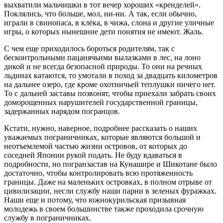
выхватили мальчишки в тот вечер хороших «кренделей».
Поклялись, что больше, мол, ни-ни. А так, если обычно,
играли в свинопаса, в клёка, в чижа, слона и другие уличные
игры, о которых нынешние дети понятия не имеют. Жаль.
С чем еще приходилось бороться родителям, так с
бесконтрольными пацанячьими вылазками в лес, на лоно
дикой и не всегда безопасной природы. То они на речных
льдинах катаются, то умотали в поход за двадцать километров
на дальнее озеро, где кроме охотничьей теплушки ничего нет.
То с дальней заставы позвонят, чтобы приехали забрать своих
доморощенных нарушителей государственной границы,
задержанных нарядом погранцов.
Кстати, нужно, наверное, подробнее рассказать о наших
уважаемых пограничниках, которые являются большой и
неотъемлемой частью жизни островов, от которых до
соседней Японии рукой подать. Не буду вдаваться в
подробности, но погранзастав на Кунашире и Шикотане было
достаточно, чтобы контролировать всю протяженность
границы. Даже на маленьких островках, в полном отрыве от
цивилизации, несли службу наши парни в зеленых фуражках.
Наши еще и потому, что южнокурильская призывная
молодежь в своем большинстве также проходила срочную
службу в пограничниках.