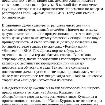
предприятиях. Пели, танцевали, декламировали, играли в
спектаклях, показывали фокусы. В каждой более или менее
крупной конторе или на производстве непременно по вечерам
репетировал свой, «фирменный» ВИА. Тогда они были в
большой моде.
В районном Доме культуры играл даже чисто девичий
вокально-инструментальный ансамбль. Причем на гитарах
девушки зажигали вполне профессионально, за что молодежь
очень даже уважала их музыку без всяких скидок на половую
принадлежность. И было это еще за долго до появления на
большой эстраде всяких там женских «Комбинаций»,
«Лицеев» и «ВИА Гр». До сих пор не забуду, как с
отрешенным лицом терзала бас моя соседка Валентина,
секретарь суда, позже преодолевшая головокружительную
карьерную лестницу по юридической линии аж до
председателя областного суда. Так вот, эта солидная в
последствии дама, спустя многие годы, признавалась, что не
было у нее счастливее тех минут, когда она «лабала» на своем
стареньком «Фендере» что-то там из битлов.
Самодеятельное движение было так многообразно и широко
представлено в те годы на Южных Курилах, что
общерайонные смотры-конкурсы коллективов Кунашира и
приезжающих специально в Южно-Курильск не меньше пары
сотен поюще-танцующе-играющих шикотанцев длились по