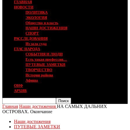
ГЛАВНАЯ
НОВОСТИ
ПОЛИТИКА
ЭКОЛОГИЯ
Общество и власть
НАШИ ДОСТИЖЕНИЯ
СПОРТ
РАССЛЕДОВАНИЯ
Из зала суда
ГЛАС НАРОДА
СОБЫТИЯ И ЛЮДИ
Есть такая профессия…
ПУТЕВЫЕ ЗАМЕТКИ
ТВОРЧЕСТВО
История района
Афиша
ОНФ
АРХИВ
Главная
Наши достижения
НА САМЫХ ДАЛЬНИХ
ОСТРОВАХ. Окончание
Наши достижения
ПУТЕВЫЕ ЗАМЕТКИ