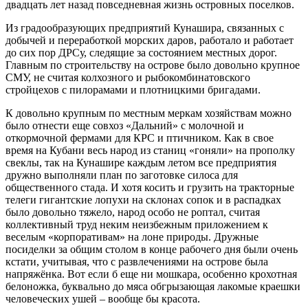
двадцать лет назад повседневная жизнь островных поселков.
Из градообразующих предприятий Кунашира, связанных с
добычей и переработкой морских даров, работало и работает
до сих пор ДРСу, следящие за состоянием местных дорог.
Главным по строительству на острове было довольно крупное
СМУ, не считая колхозного и рыбокомбинатовского
стройцехов с пилорамами и плотницкими бригадами.
К довольно крупным по местным меркам хозяйствам можно
было отнести еще совхоз «Дальний» с молочной и
откормочной фермами для КРС и птичником. Как в свое
время на Кубани весь народ из станиц «гоняли» на прополку
свеклы, так на Кунашире каждым летом все предприятия
дружно выполняли план по заготовке силоса для
общественного стада. И хотя косить и грузить на тракторные
телеги гигантские лопухи на склонах сопок и в распадках
было довольно тяжело, народ особо не роптал, считая
коллективный труд неким неизбежным приложением к
веселым «корпоративам» на лоне природы. Дружные
посиделки за общим столом в конце рабочего дня были очень
кстати, учитывая, что с развлечениями на острове была
напряжёнка. Вот если б еще ни мошкара, особенно крохотная
белоножка, буквально до мяса обгрызающая лакомые краешки
человеческих ушей – вообще бы красота.