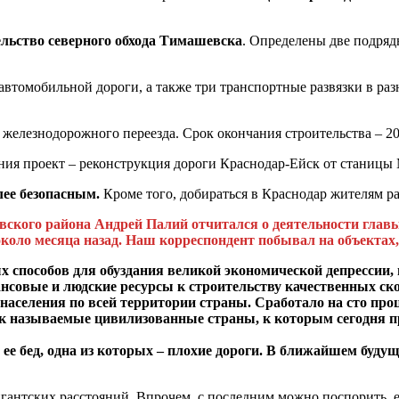
ельство северного обхода Тимашевска
. Определены две подряд
втомобильной дороги, а также три транспортные развязки в раз
железнодорожного переезда. Срок окончания строительства – 20
ния проект – реконструкция дороги Краснодар-Ейск от станицы
лее безопасным.
Кроме того, добираться в Краснодар жителям ра
вского района Андрей Палий отчитался о деятельности главы
около месяца назад. Наш корреспондент побывал на объектах
х способов для обуздания великой экономической депрессии
нсовые и людские ресурсы к строительству качественных ск
аселения по всей территории страны. Сработало на сто проце
ак называемые цивилизованные страны, к которым сегодня 
 ее бед, одна из которых – плохие дороги. В ближайшем буду
гигантских расстояний. Впрочем, с последним можно поспорить, 