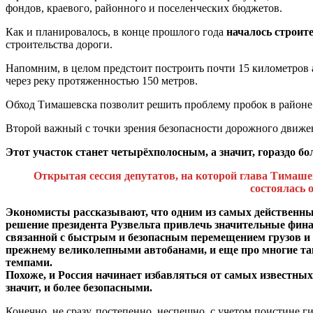
фондов, краевого, районного и поселенческих бюджетов.
Как и планировалось, в конце прошлого года
началось строит
строительства дороги.
Напомним, в целом предстоит построить почти 15 километров а
через реку протяженностью 150 метров.
Обход Тимашевска позволит решить проблему пробок в районе 
Второй важный с точки зрения безопасности дорожного движе
Этот участок станет четырёхполосным, а значит, гораздо бо
Открытая сессия депутатов, на которой глава Тимаше
состоялась 
Экономисты рассказывают, что одним из самых действенны
решение президента Рузвельта привлечь значительные фина
связанной с быстрым и безопасным перемещением грузов и н
прежнему великолепными автобанами, и еще про многие т
темпами.
Похоже, и Россия начинает избавляться от самых известных
значит, и более безопасными.
Конечно, не сразу, постепенно, неспешно, с учетом поистине 