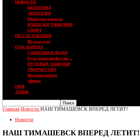
НОВОСТИ
ПОЛИТИКА
ЭКОЛОГИЯ
Общество и власть
НАШИ ДОСТИЖЕНИЯ
СПОРТ
РАССЛЕДОВАНИЯ
Из зала суда
ГЛАС НАРОДА
СОБЫТИЯ И ЛЮДИ
Есть такая профессия…
ПУТЕВЫЕ ЗАМЕТКИ
ТВОРЧЕСТВО
История района
Афиша
ОНФ
АРХИВ
Главная
Новости
НАШ ТИМАШЕВСК ВПЕРЕД ЛЕТИТ!
Новости
НАШ ТИМАШЕВСК ВПЕРЕД ЛЕТИТ!