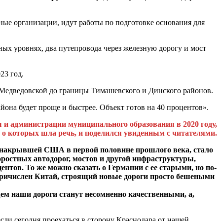
ные организации, идут работы по подготовке основания для
ных уровнях, два путепровода через железную дорогу и мост
23 год.
 Медведовской до границы Тимашевского и Динского районов.
йона будет проще и быстрее. Объект готов на 40 процентов».
 и администрации муниципального образования в 2020 году,
, о которых шла речь, и поделился увиденным с читателями.
, накрывшей США в первой половине прошлого века, стало
оростных автодорог, мостов и другой инфраструктуры,
нтов. То же можно сказать о Германии с ее старыми, но по-
причислен Китай, строящий новые дороги просто бешеными
щем наши дороги станут несомненно качественными, а,
если сегодня проехаться в сторону Краснодара от нашей