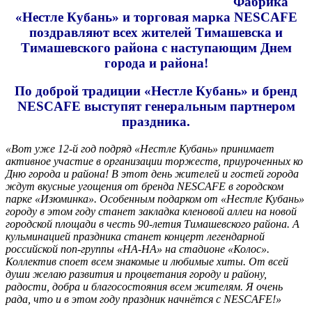
Фабрика
«Нестле Кубань» и торговая марка NESCAFE
поздравляют всех жителей Тимашевска и
Тимашевского района с наступающим Днем
города и района!
По доброй традиции «Нестле Кубань» и бренд
NESCAFE выступят генеральным партнером
праздника.
«Вот уже 12-й год подряд «Нестле Кубань» принимает
активное участие в организации торжеств, приуроченных ко
Дню города и района! В этот день жителей и гостей города
ждут вкусные угощения от бренда NESCAFE в городском
парке «Изюминка». Особенным подарком от «Нестле Кубань»
городу в этом году станет закладка кленовой аллеи на новой
городской площади в честь 90-летия Тимашевского района. А
кульминацией праздника станет концерт легендарной
российской поп-группы «НА-НА» на стадионе «Колос».
Коллектив споет всем знакомые и любимые хиты. От всей
души желаю развития и процветания городу и району,
радости, добра и благосостояния всем жителям. Я очень
рада, что и в этом году праздник начнётся с NESCAFE!»