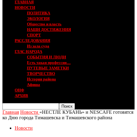
ГЛАВНАЯ
НОВОСТИ
ПОЛИТИКА
ЭКОЛОГИЯ
Общество и власть
НАШИ ДОСТИЖЕНИЯ
СПОРТ
РАССЛЕДОВАНИЯ
Из зала суда
ГЛАС НАРОДА
СОБЫТИЯ И ЛЮДИ
Есть такая профессия…
ПУТЕВЫЕ ЗАМЕТКИ
ТВОРЧЕСТВО
История района
Афиша
ОНФ
АРХИВ
Главная
Новости
«НЕСТЛЕ КУБАНЬ» и NESCAFE готовятся
ко Дню города Тимашевска и Тимашевского района
Новости