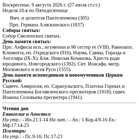
Воскресенье, 9 августа 2026 г.
(27 июля ст.ст.)
Неделя 10-я по Пятидесятнице
Вмч. и целителя Пантелеимона (305)
Прп. Германа Аляскинского (1837)
Соборы святых:
Собор Смоленских святых.
День памяти святых:
Прп. Анфисы исп., игумении и 90 сестер ее (VIII). Равноапп.
Климента, еп. Охридского (916), Наума, Саввы, Горазда и
Ангеляра (IX-X). Блж. Николая Кочанова, Христа ради
юродивого, Новгородского (1392). Свт. Иоасафа, митр.
Московского и всея Руси (1555).
День памяти исповедников и новомучеников Церкви
Русской:
Сщмчч. Амвросия, еп. Сарапульского, Платона Горных и
Пантелеимона Богоявленского пресвитеров (1918); сщмч.
Иоанна Соловьева пресвитера (1941).
Чтения дня
Евангелие и Апостол:
На утр.: -
Ин.21:1-14
На лит.: -
Ап.:
1 Кор.4:9-16
Ев.:
Мф.17:14-23
Псалтирь:
На утр.: -
Пс.9-16; Пс.17-23