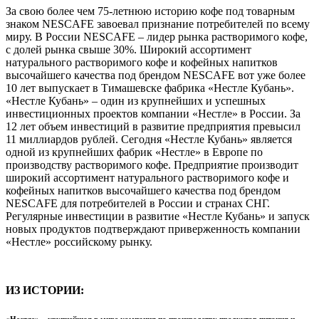
За свою более чем 75-летнюю историю кофе под товарным
знаком NESCAFE завоевал признание потребителей по всему
миру. В России NESCAFE – лидер рынка растворимого кофе,
с долей рынка свыше 30%. Широкий ассортимент
натурального растворимого кофе и кофейных напитков
высочайшего качества под брендом NESCAFE вот уже более
10 лет выпускает в Тимашевске фабрика «Нестле Кубань».
«Нестле Кубань» – один из крупнейших и успешных
инвестиционных проектов компании «Нестле» в России. За
12 лет объем инвестиций в развитие предприятия превысил
11 миллиардов рублей. Сегодня «Нестле Кубань» является
одной из крупнейших фабрик «Нестле» в Европе по
производству растворимого кофе. Предприятие производит
широкий ассортимент натурального растворимого кофе и
кофейных напитков высочайшего качества под брендом
NESCAFE для потребителей в России и странах СНГ.
Регулярные инвестиции в развитие «Нестле Кубань» и запуск
новых продуктов подтверждают приверженность компании
«Нестле» российскому рынку.
ИЗ ИСТОРИИ:
«Нестле» – крупнейшая в мире компания по производству продуктов питания и