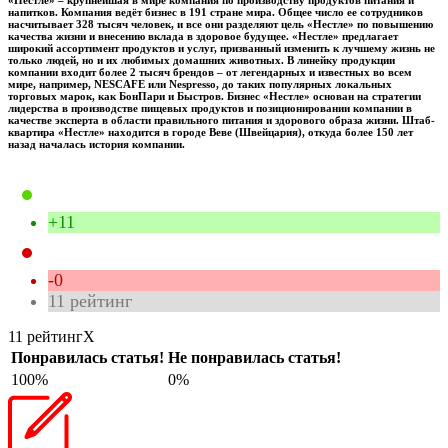
напитков. Компания ведёт бизнес в 191 стране мира. Общее число ее сотрудников
насчитывает 328 тысяч человек, и все они разделяют цель «Нестле» по повышению
качества жизни и внесению вклада в здоровое будущее. «Нестле» предлагает
широкий ассортимент продуктов и услуг, призванный изменить к лучшему жизнь не
только людей, но и их любимых домашних животных. В линейку продукции
компании входит более 2 тысяч брендов – от легендарных и известных во всем
мире, например, NESCAFE или Nespresso, до таких популярных локальных
торговых марок, как БонПари и Быстров. Бизнес «Нестле» основан на стратегии
лидерства в производстве пищевых продуктов и позиционировании компании в
качестве эксперта в области правильного питания и здорового образа жизни. Штаб-
квартира «Нестле» находится в городе Веве (Швейцария), откуда более 150 лет
назад началась история компании.
+11
-0
11
рейтинг
11 рейтинг
X
Понравилась статья!
Не понравилась статья!
100%
0%