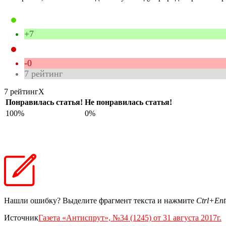
+7
-0
7
рейтинг
7 рейтинг
X
Понравилась статья!
Не понравилась статья!
100%
0%
Нашли ошибку? Выделите фрагмент текста и нажмите
Ctrl+Ent
Источник
Газета «Антиспрут», №34 (1245) от 31 августа 2017г.