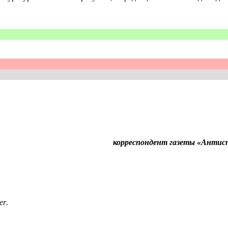
корреспондент газеты «Антис
er
.