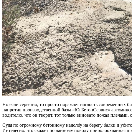
Но если серьезно, то просто поражает наглость современных би
напротив производственной базы «ЮгБетонСервис» автомиксеры
водителю, что он творит, тот только виновато пожал плечами, 
Судя по огромному бетонному надолбу на берегу балки и убито
Интересно, что скажет по данному поводу природоохранная про