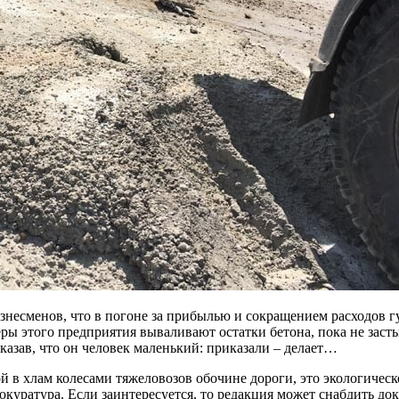
знесменов, что в погоне за прибылью и сокращением расходов губ
 этого предприятия вываливают остатки бетона, пока не застыл
сказав, что он человек маленький: приказали – делает…
й в хлам колесами тяжеловозов обочине дороги, это экологичес
куратура. Если заинтересуется, то редакция может снабдить док