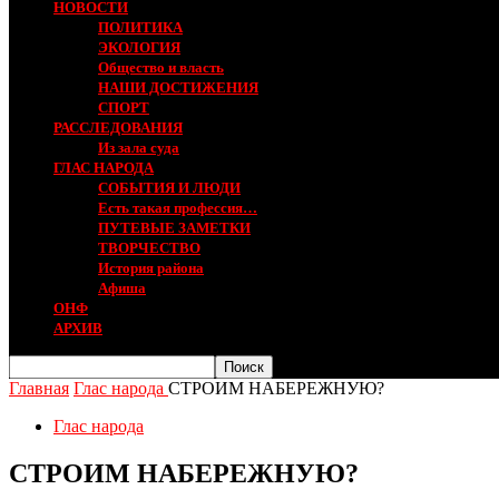
НОВОСТИ
ПОЛИТИКА
ЭКОЛОГИЯ
Общество и власть
НАШИ ДОСТИЖЕНИЯ
СПОРТ
РАССЛЕДОВАНИЯ
Из зала суда
ГЛАС НАРОДА
СОБЫТИЯ И ЛЮДИ
Есть такая профессия…
ПУТЕВЫЕ ЗАМЕТКИ
ТВОРЧЕСТВО
История района
Афиша
ОНФ
АРХИВ
Главная
Глас народа
СТРОИМ НАБЕРЕЖНУЮ?
Глас народа
СТРОИМ НАБЕРЕЖНУЮ?