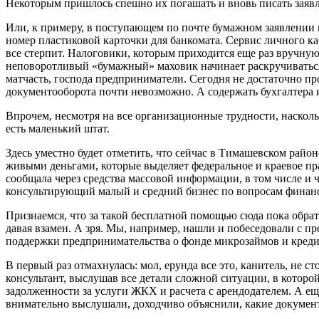
Некоторым пришлось спешно их погашать и вновь писать заявл
Или, к примеру, в поступающем по почте бумажном заявлении 
номер пластиковой карточки для банкомата. Сервис личного каб
все стерпит. Налоговики, которым приходится еще раз вручную
неповоротливый «бумажный» маховик начинает раскручиваться 
матчасть, господа предприниматели. Сегодня не достаточно пр
документооборота почти невозможно. А содержать бухгалтера 
Впрочем, несмотря на все организационные трудности, наскольк
есть маленький штат.
Здесь уместно будет отметить, что сейчас в Тимашевском райо
живыми деньгами, которые выделяет федеральное и краевое п
сообщала через средства массовой информации, в том числе и 
консультирующий малый и средний бизнес по вопросам финансо
Признаемся, что за такой бесплатной помощью сюда пока обрати
давая взамен. А зря. Мы, например, нашли и побеседовали с п
поддержки предпринимательства о фонде микрозаймов и креди
В первый раз отмахнулась: мол, ерунда все это, канитель, не 
консультант, выслушав все детали сложной ситуации, в которо
задолженности за услуги ЖКХ и расчета с арендодателем. А 
внимательно выслушали, доходчиво объяснили, какие докумен