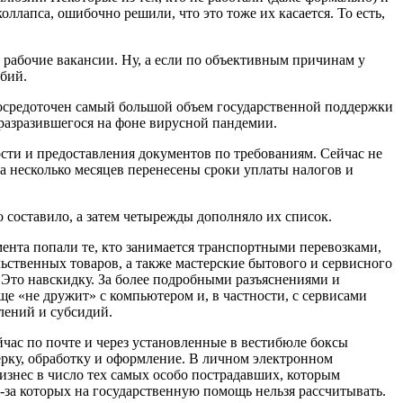
лапса, ошибочно решили, что это тоже их касается. То есть,
рабочие вакансии. Ну, а если по объективным причинам у
обий.
 сосредоточен самый большой объем государственной поддержки
разразившегося на фоне вирусной пандемии.
сти и предоставления документов по требованиям. Сейчас не
на несколько месяцев перенесены сроки уплаты налогов и
 составило, а затем четырежды дополняло их список.
мента попали те, кто занимается транспортными перевозками,
ственных товаров, а также мастерские бытового и сервисного
 Это навскидку. За более подробными разъяснениями и
е «не дружит» с компьютером и, в частности, с сервисами
лений и субсидий.
час по почте и через установленные в вестибюле боксы
верку, обработку и оформление. В личном электронном
бизнес в число тех самых особо пострадавших, которым
з-за которых на государственную помощь нельзя рассчитывать.