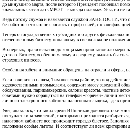
до минувшего марта, после которого Президент пообещал помо
«начальник сказал дать МРОТ – вынь да положь». Увы, но не та
Ведь потому служба и называется службой ЗАНЯТОСТИ, что сн
безработного что-то не срослось с профессией, с квалификаци
Теперь о государственных субсидиях и о других фискальных п
отечественному бизнесу, попавшему в сверхсложное положени
Во-первых, правительство до конца мая приостановило меры н
до того. Бизнесу, особенно малому и среднему, выжить бы снач
страховых взносов.
Особенная забота и внимание обращены на отрасли и сферы, на
Если говорить о нашем, Тимашевском районе, то под действие 
художественными промыслами, содержит массу заведений обще
обслуживания, парикмахерские, салоны красоты, частные детск
советами нужно обращаться на телефон «горячей» линии местн
личного электронного кабинета налогоплательщика, где в п
Увы, оказалось, что таких среди ИПшников довольно-таки мног
поступает кипа заявлений, с которыми приходится разбираться,
налоговом кабинете все происходит гораздо быстрее. Заполняя 
положены особые льготы. И соответствует ли всем критериям д