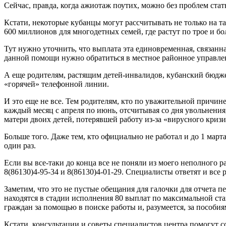
Сейчас, правда, когда ажиотаж поутих, можно без проблем стат
Кстати, некоторые кубанцы могут рассчитывать не только на т
600 миллионов для многодетных семей, где растут по трое и бо
Тут нужно уточнить, что выплата эта единовременная, связан
данной помощи нужно обратиться в местное районное управлен
А еще родителям, растящим детей-инвалидов, кубанский бюдже
«горячей» телефонной линии.
И это еще не все. Тем родителям, кто по уважительной причин
каждый месяц с апреля по июнь, отсчитывая со дня увольнения,
матери двоих детей, потерявшей работу из-за «вирусного кризис
Больше того. Даже тем, кто официально не работал и до 1 март
один раз.
Если вы все-таки до конца все не поняли из моего неполного 
8(86130)4-95-34 и 8(86130)4-01-29. Специалисты ответят и все
Заметим, что это не пустые обещания для галочки для отчета
находятся в стадии исполнения 80 выплат по максимальной ста
граждан за помощью в поиске работы и, разумеется, за пособия
Кстати, консультации и советы специалистов центра помогут с