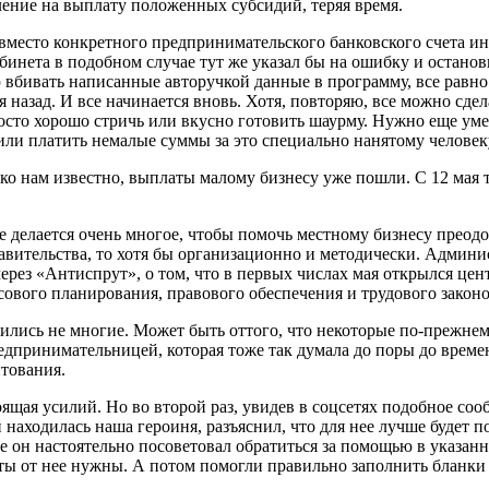
ение на выплату положенных субсидий, теряя время.
вместо конкретного предпринимательского банковского счета ин
инета в подобном случае тут же указал бы на ошибку и останови
 вбивать написанные авторучкой данные в программу, все равно 
назад. И все начинается вновь. Хотя, повторяю, все можно сде
осто хорошо стричь или вкусно готовить шаурму. Нужно еще уме
или платить немалые суммы за это специально нанятому человек
о нам известно, выплаты малому бизнесу уже пошли. С 12 мая тем
не делается очень многое, чтобы помочь местному бизнесу преод
равительства, то хотя бы организационно и методически. Адми
через «Антиспрут», о том, что в первых числах мая открылся ц
вого планирования, правового обеспечения и трудового законо
лись не многие. Может быть оттого, что некоторые по-прежнему 
редпринимательницей, которая тоже так думала до поры до време
тования.
стоящая усилий. Но во второй раз, увидев в соцсетях подобное с
й находилась наша героиня, разъяснил, что для нее лучше будет
еще он настоятельно посоветовал обратиться за помощью в ука
ты от нее нужны. А потом помогли правильно заполнить бланки