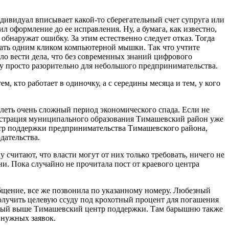
дивидуал вписывает какой-то сберегательный счет супруга или
л оформление до ее исправления. Ну, а бумага, как известно,
обнаружат ошибку. За этим естественно следует отказ. Тогда
лать одним кликом компьютерной мышки. Так что учтите
ло вести дела, что без современных знаний цифрового
у просто разорительно для небольшого предпринимательства.
, кто работает в одиночку, а с середины месяца и тем, у кого
олеть очень сложный период экономического спада. Если не
нистрация муниципального образования Тимашевский район уже
ентр поддержки предпринимательства Тимашевского района,
дательства.
считают, что власти могут от них только требовать, ничего не
ни. Пока случайно не прочитала пост от краевого центра
ообщение, все же позвонила по указанному номеру. Любезный
 получить целевую ссуду под крохотный процент для погашения
занный выше Тимашевский центр поддержки. Там барышню также
 нужных заявок.