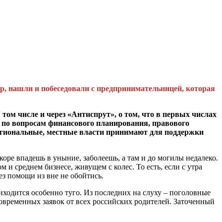
ер, нашли и побеседовали с предпринимательницей, которая
ом числе и через «Антиспрут», о том, что в первых числах
по вопросам финансового планирования, правового
региональные, местные власти принимают для поддержки
коре впадешь в уныние, заболеешь, а там и до могилы недалеко.
 и среднем бизнесе, живущем с колес. То есть, если с утра
без помощи из вне не обойтись.
ходится особенно туго. Из последних на слуху – поголовные
овременных заявок от всех российских родителей. Заточенный