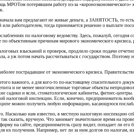
щь МРОТом потерявшим работу из-за «короноэкономического» кол
к.
ачала вам предлагают не живые деньги, а ЗАНЯТОСТЬ, то есть 
ей или работодателем, тогда принимается решение о выплате пос
ослаблениях по налоговому ведомству. Здесь, пожалуй, сегодня
е по объективным причинам мирового экономического кризиса, 
алоговых взысканий и проверок, продлило сроки подачи отчетно
ала, а уж потом начать рассчитываться с государством. Поэтому 
иболее пострадавшие от экономического кризиса. Правительство
этого важного, а для кого-то по-настоящему спасительного доку
пита и не менее многочисленные торговые объекты непродоволь
ие садики и ясли, стоматологические кабинеты, фитнес-центры.
ой налоговой инспекции. Если, конечно, предприниматель вообщ
ринципе можно получить любую информацию, касающуюся послаб
о. Насколько нам известно, в местную налоговую инспекцию сей
 так сказать, вручную. Что занимает значительное время на про
форму на сайте, предприниматель сразу видит, попадает ли его 
ля их получения. Например, нет ли за ним долгов по налогам, и