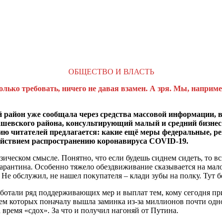
ОБЩЕСТВО И ВЛАСТЬ
олько требовать, ничего не давая взамен. А зря. Мы, наприм
йон уже сообщала через средства массовой информации, в т
евского района, консультирующий малый и средний бизнес 
нию читателей предлагается: какие ещё меры федеральные, 
одействием распространению коронавируса COVID-19.
изическом смысле. Понятно, что если будешь сиднем сидеть, то вс
карантина. Особенно тяжело обездвиживание сказывается на малом
. Не обслужил, не нашел покупателя – клади зубы на полку. Тут 
аботали ряд поддерживающих мер и выплат тем, кому сегодня при
ием которых поначалу вышла заминка из-за миллионов почти одн
 время «сдох». За что и получил нагоняй от Путина.