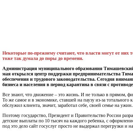
Некоторые по-прежнему считают, что власти могут от них т
тоже так думала до поры до времени.
Администрация муниципального образования Тимашевский ра
мая открылся центр поддержки предпринимательства Тимаш
обеспечения и трудового законодательства. Сегодня внима
бизнеса и населения в период карантина в связи с против
Все знают, что движение – это жизнь. И не только в прямом, ф
То же самое и в экономике, ставшей на паузу из-за тотального 
обслужил клиента, значит, заработал себе, своей семье на ужин
Поэтому государство, Президент и Правительство России разр
детские выплаты по 10 тысяч на каждого ребенка, с оформлен
под это дело сайт госуслуг просто не выдержал перегрузки и на