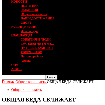
НОВОСТИ
ПОЛИТИКА
ЭКОЛОГИЯ
Общество и власть
НАШИ ДОСТИЖЕНИЯ
СПОРТ
РАССЛЕДОВАНИЯ
Из зала суда
ГЛАС НАРОДА
СОБЫТИЯ И ЛЮДИ
Есть такая профессия…
ПУТЕВЫЕ ЗАМЕТКИ
ТВОРЧЕСТВО
История района
Афиша
ОНФ
АРХИВ
Главная
Общество и власть
ОБЩАЯ БЕДА СБЛИЖАЕТ
Общество и власть
ОБЩАЯ БЕДА СБЛИЖАЕТ