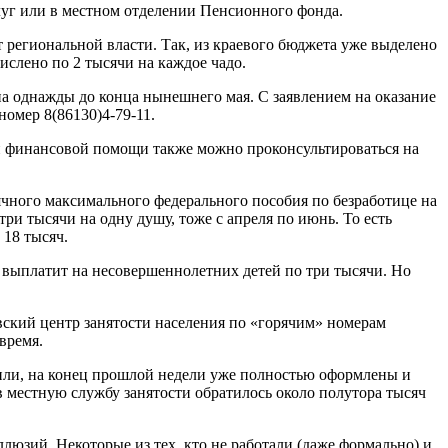
услуг или в местном отделении Пенсионного фонда.
т региональной власти. Так, из краевого бюджета уже выделено
числено по 2 тысячи на каждое чадо.
на однажды до конца нынешнего мая. С заявлением на оказание
омер 8(86130)4-79-11.
ой финансовой помощи также можно проконсультироваться на
сячного максимального федерального пособия по безработице на
ри тысячи на одну душу, тоже с апреля по июнь. То есть
 18 тысяч.
же выплатит на несовершеннолетних детей по три тысячи. Но
евский центр занятости населения по «горячим» номерам
время.
бщили, на конец прошлой недели уже полностью оформлены и
в местную службу занятости обратилось около полутора тысяч
люзий. Некоторые из тех, кто не работали (даже формально) и