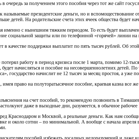
ь в очередь за получением этого пособия через тот же сайт гос
ак называемые президентские деньги, но и вспомоществование о
льше детей. На родительские счета этих ячеек общества будет на
ная именно с нынешним тяжким периодом. То есть будет выплаче
ие социальной защиты или по телефонной «горячей» линии на н
т в качестве поддержки выплатит по пять тысяч рублей. Об эт
е потерял работу в период кризиса после 1 марта, помимо 12-ты
 будет начисляться и пособие на несовершеннолетних детей. По т
а», государство начислит не 12 тысяч за месяц простоя, а уже по
а, имея право на полуторатысячное пособие, краевая казна все 
разъяснения на счет пособий, то рекомендую позвонить в Тимаш
 растолкуют даже в выходные дни, разумеется, в обычное рабочее 
 перед Краснодаром и Москвой, а реальные деньги. Как нам соо
вке и около сотни – по минимальной. А вообще с начала апреля 
ми.
оискателям пособий избежать досадных недоразумений и даже ил