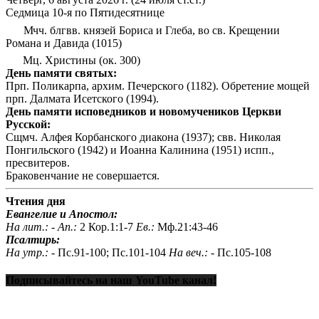
Седмица 10-я по Пятидесятнице
Мчч. блгвв. князей Бориса и Глеба, во св. Крещении
Романа и Давида (1015)
Мц. Христины (ок. 300)
День памяти святых:
Прп. Поликарпа, архим. Печерского (1182). Обретение мощей
прп. Далмата Исетского (1994).
День памяти исповедников и новомучеников Церкви
Русской:
Сщмч. Алфея Корбанского диакона (1937); свв. Николая
Понгильского (1942) и Иоанна Калинина (1951) испп.,
пресвитеров.
Браковенчание не совершается.
Чтения дня
Евангелие и Апостол:
На лит.: -
Ап.:
2 Кор.1:1-7
Ев.:
Мф.21:43-46
Псалтирь:
На утр.: -
Пс.91-100; Пс.101-104
На веч.: -
Пс.105-108
Подписывайтесь на наш YouTube канал!