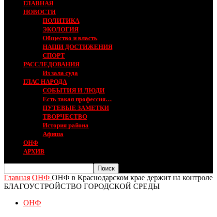
ГЛАВНАЯ
НОВОСТИ
ПОЛИТИКА
ЭКОЛОГИЯ
Общество и власть
НАШИ ДОСТИЖЕНИЯ
СПОРТ
РАССЛЕДОВАНИЯ
Из зала суда
ГЛАС НАРОДА
СОБЫТИЯ И ЛЮДИ
Есть такая профессия…
ПУТЕВЫЕ ЗАМЕТКИ
ТВОРЧЕСТВО
История района
Афиша
ОНФ
АРХИВ
Главная
ОНФ
ОНФ в Краснодарском крае держит на контроле
БЛАГОУСТРОЙСТВО ГОРОДСКОЙ СРЕДЫ
ОНФ