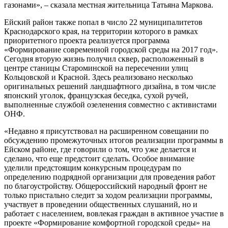
газонами», – сказала местная жительница Татьяна Маркова.
Ейский район также попал в число 22 муниципалитетов
Краснодарского края, на территории которого в рамках
приоритетного проекта реализуется программа
«Формирование современной городской среды на 2017 год».
Сегодня вторую жизнь получил сквер, расположенный в
центре станицы Староминской на пересечении улиц
Кольцовской и Красной. Здесь реализовано несколько
оригинальных решений ландшафтного дизайна, в том числе
японский уголок, французская беседка, сухой ручей,
выполненные службой озеленения совместно с активистами
ОНФ.
«Недавно я присутствовал на расширенном совещании по
обсуждению промежуточных итогов реализации программы в
Ейском районе, где говорили о том, что уже делается и
сделано, что еще предстоит сделать. Особое внимание
уделили предстоящим конкурсным процедурам по
определению подрядной организации для проведения работ
по благоустройству. Общероссийский народный фронт не
только пристально следит за ходом реализации программы,
участвует в проведении общественных слушаний, но и
работает с населением, вовлекая граждан в активное участие в
проекте «Формирование комфортной городской среды» на