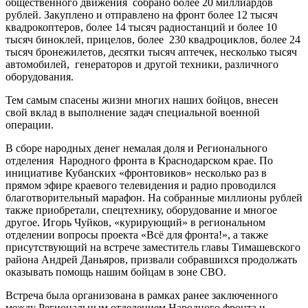
общественного движения собрано более 20 миллиардов
рублей. Закуплено и отправлено на фронт более 12 тысяч
квадрокоптеров, более 14 тысяч радиостанций и более 10
тысяч биноклей, прицелов, более 230 квадроциклов, более 24
тысяч бронежилетов, десятки тысяч аптечек, несколько тысяч
автомобилей, генераторов и другой техники, различного
оборудования.
Тем самым спасены жизни многих наших бойцов, внесен
свой вклад в выполнение задач специальной военной
операции.
В сборе народных денег немалая доля и Регионального
отделения Народного фронта в Краснодарском крае. По
инициативе Кубанских «фронтовиков» несколько раз в
прямом эфире краевого телевидения и радио проводился
благотворительный марафон. На собранные миллионы рублей
также приобретали, спецтехнику, оборудование и многое
другое. Игорь Чуйков, «курирующий» в региональном
отделении вопросы проекта «Всё для фронта!», а также
присутствующий на встрече заместитель главы Тимашевского
района Андрей Даньяров, призвали собравшихся продолжать
оказывать помощь нашим бойцам в зоне СВО.
Встреча была организована в рамках ранее заключенного
между Региональным отделением Народного фронта и