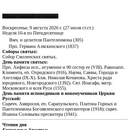
Православный календарь.
Воскресенье, 9 августа 2026 г.
(27 июля ст.ст.)
Неделя 10-я по Пятидесятнице
Вмч. и целителя Пантелеимона (305)
Прп. Германа Аляскинского (1837)
Соборы святых:
Собор Смоленских святых.
День памяти святых:
Прп. Анфисы исп., игумении и 90 сестер ее (VIII). Равноапп.
Климента, еп. Охридского (916), Наума, Саввы, Горазда и
Ангеляра (IX-X). Блж. Николая Кочанова, Христа ради
юродивого, Новгородского (1392). Свт. Иоасафа, митр.
Московского и всея Руси (1555).
День памяти исповедников и новомучеников Церкви
Русской:
Сщмчч. Амвросия, еп. Сарапульского, Платона Горных и
Пантелеимона Богоявленского пресвитеров (1918); сщмч.
Иоанна Соловьева пресвитера (1941).
Чтения дня
Евангелие и Апостол: