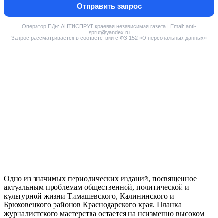
Отправить запрос
Оператор ПДн: АНТИСПРУТ краевая независимая газета | Email: anti-
sprut@yandex.ru
Запрос рассматривается в соответствии с ФЗ-152 «О персональных данных»
Одно из значимых периодических изданий, посвященное
актуальным проблемам общественной, политической и
культурной жизни Тимашевского, Калининского и
Брюховецкого районов Краснодарского края. Планка
журналистского мастерства остается на неизменно высоком