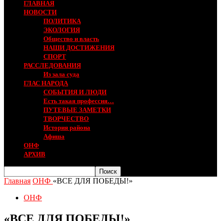
ГЛАВНАЯ
НОВОСТИ
ПОЛИТИКА
ЭКОЛОГИЯ
Общество и власть
НАШИ ДОСТИЖЕНИЯ
СПОРТ
РАССЛЕДОВАНИЯ
Из зала суда
ГЛАС НАРОДА
СОБЫТИЯ И ЛЮДИ
Есть такая профессия…
ПУТЕВЫЕ ЗАМЕТКИ
ТВОРЧЕСТВО
История района
Афиша
ОНФ
АРХИВ
Главная
ОНФ
«ВСЕ ДЛЯ ПОБЕДЫ!»
ОНФ
«ВСЕ ДЛЯ ПОБЕДЫ!»