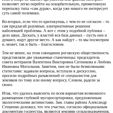
позволяет легко перейти на оскорбительную, примитивную
перепалку типа «сам дурак», когда уже никого не интересует
суть самой полемики.
Во-вторых, если что-то критикуешь, с чем-то не согласен – то
сам предлагай разумные, альтернативные решения
наболевшей проблемы. А вот с этим у подобной публики –
дело швах. Дескать, у властей вся база данных – пусть они и
думают, ищут другое место. А как найдут – то мы посмотрим
и, может, так и быть – благословим.
Тем не менее, на этом совещании роговскую общественность
представляли две уважаемые станичницы: председатель
совета ветеранов Валентина Викторовна Ситникова и Любовь
Ивановна Могильная. Заметим, они не были безмолвными
статистами: задавали вопросы, вступали в дискуссию,
просили подробных разъяснений от специалистов для
земляков по тому или иному вопросу. Словом, радели за
своих.
Итак, что удалось выяснить по всем вариантам возможного
размещения глубокой мусоросортировки, предложенным
экологическими активистами. Зам. главы района Александр
Стешенко доложил, что эти участки, согласно официальным
документам госреестра, являются землями сельхозназначения,