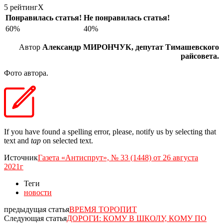
5 рейтинг
X
Понравилась статья!
Не понравилась статья!
60%
40%
Автор
Александр МИРОНЧУК, депутат Тимашевского
райсовета.
Фото автора.
If you have found a spelling error, please, notify us by selecting that
text and
tap
on selected text.
Источник
Газета «Антиспрут», № 33 (1448) от 26 августа
2021г
Теги
новости
предыдущая статья
ВРЕМЯ ТОРОПИТ
Следующая статья
ДОРОГИ: КОМУ В ШКОЛУ, КОМУ ПО