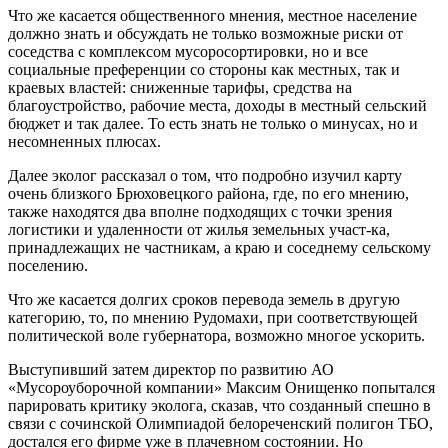
Что же касается общественного мнения, местное население
должно знать и обсуждать не только возможные риски от
соседства с комплексом мусоросортировки, но и все
социальные преференции со стороны как местных, так и
краевых властей: сниженные тарифы, средства на
благоустройство, рабочие места, доходы в местный сельский
бюджет и так далее. То есть знать не только о минусах, но и
несомненных плюсах.
Далее эколог рассказал о том, что подробно изучил карту
очень близкого Брюховецкого района, где, по его мнению,
также находятся два вполне подходящих с точки зрения
логистики и удаленности от жилья земельных участ-ка,
принадлежащих не частникам, а краю и соседнему сельскому
поселению.
Что же касается долгих сроков перевода земель в другую
категорию, то, по мнению Рудомахи, при соответствующей
политической воле губернатора, возможно многое ускорить.
Выступивший затем директор по развитию АО
«Мусороуборочной компании» Максим Онищенко попытался
парировать критику эколога, сказав, что созданный спешно в
связи с сочинской Олимпиадой белореченский полигон ТБО,
достался его фирме уже в плачевном состоянии. Но