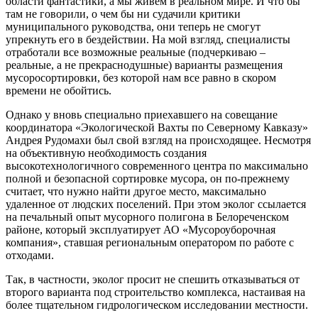
области фантастики, а мы живем в реальном мире. И что бы
там не говорили, о чем бы ни судачили критики
муниципального руководства, они теперь не смогут
упрекнуть его в бездействии. На мой взгляд, специалисты
отработали все возможные реальные (подчеркиваю –
реальные, а не прекраснодушные) варианты размещения
мусоросортировки, без которой нам все равно в скором
времени не обойтись.
Однако у вновь специально приехавшего на совещание
координатора «Экологической Вахты по Северному Кавказу»
Андрея Рудомахи был свой взгляд на происходящее. Несмотря
на объективную необходимость создания
высокотехнологичного современного центра по максимально
полной и безопасной сортировке мусора, он по-прежнему
считает, что нужно найти другое место, максимально
удаленное от людских поселений. При этом эколог ссылается
на печальный опыт мусорного полигона в Белореченском
районе, который эксплуатирует АО «Мусороуборочная
компания», ставшая региональным оператором по работе с
отходами.
Так, в частности, эколог просит не спешить отказываться от
второго варианта под строительство комплекса, настаивая на
более тщательном гидрологическом исследовании местности.