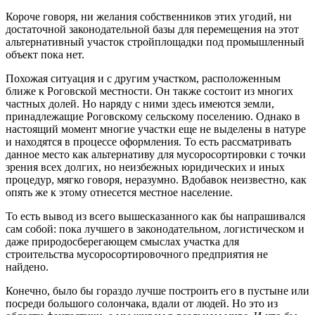
Короче говоря, ни желания собственников этих угодий, ни
достаточной законодательной базы для перемещения на этот
альтернативный участок стройплощадки под промышленный
объект пока нет.
Похожая ситуация и с другим участком, расположенным
ближе к Роговской местности. Он также состоит из многих
частных долей. Но наряду с ними здесь имеются земли,
принадлежащие Роговскому сельскому поселению. Однако в
настоящий момент многие участки еще не выделены в натуре
и находятся в процессе оформления. То есть рассматривать
данное место как альтернативу для мусоросортировки с точки
зрения всех долгих, но неизбежных юридических и иных
процедур, мягко говоря, неразумно. Вдобавок неизвестно, как
опять же к этому отнесется местное население.
То есть вывод из всего вышесказанного как бы напрашивался
сам собой: пока лучшего в законодательном, логистическом и
даже природосберегающем смыслах участка для
строительства мусоросортировочного предприятия не
найдено.
Конечно, было бы гораздо лучше построить его в пустыне или
посреди большого солончака, вдали от людей. Но это из