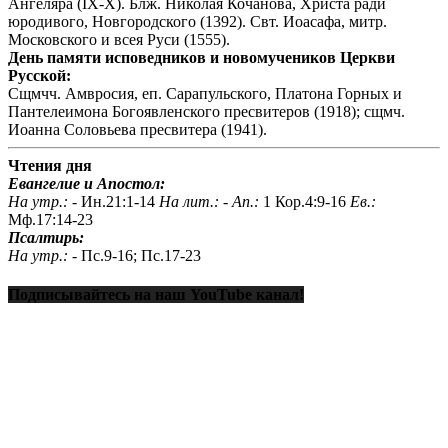
Ангеляра (IX-X). Блж. Николая Кочанова, Христа ради
юродивого, Новгородского (1392). Свт. Иоасафа, митр.
Московского и всея Руси (1555).
День памяти исповедников и новомучеников Церкви
Русской:
Сщмчч. Амвросия, еп. Сарапульского, Платона Горных и
Пантелеимона Богоявленского пресвитеров (1918); сщмч.
Иоанна Соловьева пресвитера (1941).
Чтения дня
Евангелие и Апостол:
На утр.: -
Ин.21:1-14
На лит.: -
Ап.:
1 Кор.4:9-16
Ев.:
Мф.17:14-23
Псалтирь:
На утр.: -
Пс.9-16; Пс.17-23
Подписывайтесь на наш YouTube канал!