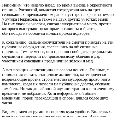
Напомним, что неделю назад, во время выезда в окрестности
станицы Роговской, комиссия сосредоточилась на трех
геолокациях: предложенном ранее пустыре на краевых землях
у хутора Некрасова, а также на двух других участках земли.
На них указали экологи, считая альтернативой месту, против
которого выступают некоторые активисты и братия,
обитающая на соседнем монастырском подворье.
К сожалению, священнослужители не смогли приехать на эти
публичные обсуждения, сославшись на объективные
причины. Тем не менее, они просили сообщить о результатах
слушаний и передали по православному обычаю в дар
участникам совещания праздничные яблоки и мед.
А вот позиция «оппозиции» не совсем понятна. Главные, с
позволения сказать, станичные активисты, категорически
возражающие против строительства мусоросортировочного
комплекса, когда их позвали на публичные дебаты, обещали
там быть. Но так до районной администрации к назначенному
времени и не добрались. Хотя неформальный обмен
мнениями, порой переходящий в споры, длился более двух
часов.
Видимо, заочная ругань в соцсетях куда удобнее. Во-первых,
если в споре не хватает аргументов или фактов, Интернет