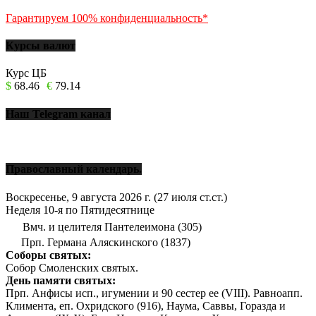
Гарантируем 100% конфиденциальность*
Курсы валют
Курс ЦБ
$
68.46
€
79.14
Наш Telegram канал
Православный календарь.
Воскресенье, 9 августа 2026 г.
(27 июля ст.ст.)
Неделя 10-я по Пятидесятнице
Вмч. и целителя Пантелеимона (305)
Прп. Германа Аляскинского (1837)
Соборы святых:
Собор Смоленских святых.
День памяти святых:
Прп. Анфисы исп., игумении и 90 сестер ее (VIII). Равноапп.
Климента, еп. Охридского (916), Наума, Саввы, Горазда и