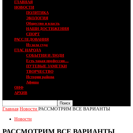
ГЛАВНАЯ
НОВОСТИ
ПОЛИТИКА
ЭКОЛОГИЯ
Общество и власть
НАШИ ДОСТИЖЕНИЯ
СПОРТ
РАССЛЕДОВАНИЯ
Из зала суда
ГЛАС НАРОДА
СОБЫТИЯ И ЛЮДИ
Есть такая профессия…
ПУТЕВЫЕ ЗАМЕТКИ
ТВОРЧЕСТВО
История района
Афиша
ОНФ
АРХИВ
Главная
Новости
РАССМОТРИМ ВСЕ ВАРИАНТЫ
Новости
РАССМОТРИМ ВСЕ ВАРИАНТЫ