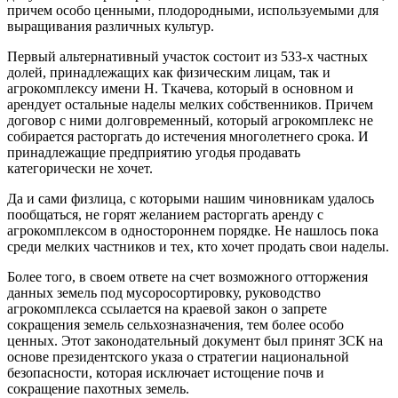
причем особо ценными, плодородными, используемыми для
выращивания различных культур.
Первый альтернативный участок состоит из 533-х частных
долей, принадлежащих как физическим лицам, так и
агрокомплексу имени Н. Ткачева, который в основном и
арендует остальные наделы мелких собственников. Причем
договор с ними долговременный, который агрокомплекс не
собирается расторгать до истечения многолетнего срока. И
принадлежащие предприятию угодья продавать
категорически не хочет.
Да и сами физлица, с которыми нашим чиновникам удалось
пообщаться, не горят желанием расторгать аренду с
агрокомплексом в одностороннем порядке. Не нашлось пока
среди мелких частников и тех, кто хочет продать свои наделы.
Более того, в своем ответе на счет возможного отторжения
данных земель под мусоросортировку, руководство
агрокомплекса ссылается на краевой закон о запрете
сокращения земель сельхозназначения, тем более особо
ценных. Этот законодательный документ был принят ЗСК на
основе президентского указа о стратегии национальной
безопасности, которая исключает истощение почв и
сокращение пахотных земель.