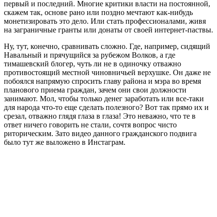
первый и последний. Многие критики власти на постоянной,
скажем так, основе рано или поздно мечтают как-нибудь
монетизировать это дело. Или стать профессионалами, живя
на заграничные гранты или донаты от своей интернет-паствы.
Ну, тут, конечно, сравнивать сложно. Где, например, сидящий
Навальный и прячущийся за рубежом Волков, а где
тимашевский блогер, чуть ли не в одиночку отважно
противостоящий местной чиновничьей верхушке. Он даже не
побоялся напрямую спросить главу района и мэра во время
планового приема граждан, зачем они свои должности
занимают. Мол, чтобы только денег заработать или все-таки
для народа что-то еще сделать полезного? Вот так прямо их и
срезал, отважно глядя глаза в глаза! Это неважно, что те в
ответ ничего говорить не стали, сочтя вопрос чисто
риторическим. Зато видео данного гражданского подвига
было тут же выложено в Инстаграм.