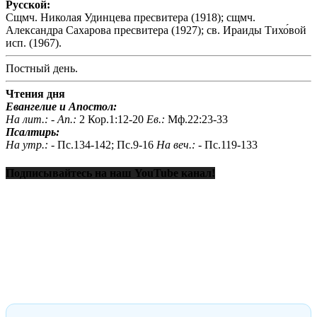
Русской:
Сщмч. Николая Удинцева пресвитера (1918); сщмч.
Александра Сахарова пресвитера (1927); св. Ираиды Тихо́вой
исп. (1967).
Постный день.
Чтения дня
Евангелие и Апостол:
На лит.: -
Ап.:
2 Кор.1:12-20
Ев.:
Мф.22:23-33
Псалтирь:
На утр.: -
Пс.134-142; Пс.9-16
На веч.: -
Пс.119-133
Подписывайтесь на наш YouTube канал!