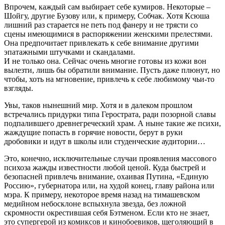
Впрочем, каждый сам выбирает себе кумиров. Некоторые –
Шойгу, другие Бузову или, к примеру, Собчак. Хотя Ксюша
лишний раз старается не петь под фанеру и не трясти со
сцены имеющимися в распоряжении женскими прелестями.
Она предпочитает привлекать к себе внимание другими
эпатажными штучками и скандалами.
И не только она. Сейчас очень многие готовы из кожи вон
вылезти, лишь бы обратили внимание. Пусть даже плюнут, но
чтобы, хоть на мгновение, привлечь к себе любимому чьи-то
взгляды.
Увы, таков нынешний мир. Хотя и в далеком прошлом
встречались придурки типа Герострата, ради позорной славы
подпалившего древнегреческий храм. А ныне такие же психи,
жаждущие попасть в горячие новости, берут в руки
дробовики и идут в школы или студенческие аудитории…
Это, конечно, исключительные случаи проявления массового
психоза жажды известности любой ценой. Куда быстрей и
безопасней привлечь внимание, охаивая Путина, «Единую
Россию», губернатора или, на худой конец, главу района или
мэра. К примеру, некоторое время назад на тимашевском
медийном небосклоне вспыхнула звезда, без ложной
скромности окрестившая себя Бэтменом. Если кто не знает,
это супергерой из комиксов и кинобоевиков, щеголяющий в