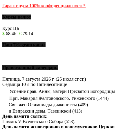
Гарантируем 100% конфиденциальность*
Курсы валют
Курс ЦБ
$
68.46
€
79.14
Наш Telegram канал
Православный календарь.
Пятница, 7 августа 2026 г.
(25 июля ст.ст.)
Седмица 10-я по Пятидесятнице
Успение прав. Анны, матери Пресвятой Богородицы
Прп. Макария Желтоводского, Унженского (1444)
Свв. жен Олимпиады диакониссы (409)
и Евпраксии девы, Тавеннской (413)
День памяти святых:
Память V Вселенского Собора (553).
День памяти исповедников и новомучеников Церкви