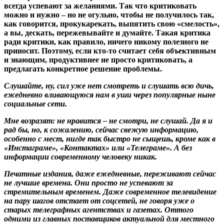
всегда успевают за желаниями. Так что критиковать
можно и нужно – но не огульно, чтобы не получилось так,
как говорится, прокукарекать, выпятить свою «смелость»,
а вы, дескать, пережевывайте и думайте. Такая критика
ради критики, как правило, ничего никому полезного не
приносит. Поэтому, если кто-то считает себя объективным
и знающим, продуктивнее не просто критиковать, а
предлагать конкретное решение проблемы.
Слушайте, ну, сил уже нет смотреть и слушать всю дичь,
ежедневно вливающуюся нам в уши через популярные ныне
социальные сети.
Мне возразят: не нравится – не смотри, не слушай. Да я и
рад бы, но, к сожалению, сейчас свежую информацию,
особенно с мест, нигде так быстро не сыщешь, кроме как в
«Инстаграме», «Контактах» или «Телеграме». А без
информации современному человеку никак.
Печатные издания, даже ежедневные, переживают сейчас
не лучшие времена. Они просто не успевают за
стремительным временем. Даже современное телевидение
на пару шагов отстает от соцсетей, не говоря уже о
старых телеграфных агентствах и газетах. Оттого
одними из главных поставщиков актуальной для местного