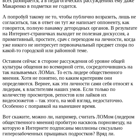
всех разбирается, а в педагогических рассуждениях ему даже
Макаренко в подметки не годится.
А попробуй такому не то, чтобы публично возразить, лишь не
согласиться, так в ответ он тут же напихает оппоненту, как
говорится, полную панамку детородных органов. В результате
на Интернет-страничках выходит не полезная дискуссия, а
примитивный, простите, срач с переходом на личности, когда
уже никого не интересует первоначальный предмет спора по
какой-то городской или районной теме.
Оставим сейчас в стороне рассуждения об уровне общей
культуры общения во всемирной сети, сосредоточившись на
так называемых ЛОМах. То есть лидере общественного
мнения. Хотя не понятно, по каким критериям они
определяются. Вернее, как эти личности сами себя относят к
лидерам, к властителям наших умов. Если только по
количеству просмотров, репостов или лайков их
видеосюжетов – так этого, на мой взгляд, недостаточно.
Особенно с поправкой на нынешнее время.
Вот скажите, можно ли, например, считать ЛОМом (лидером
общественного мнения) пробитую насквозь порнозвезду, на
которую в Интернете подписаны миллионы сексуально
гиперозабоченных прыщавых подростков? Вряд ли.