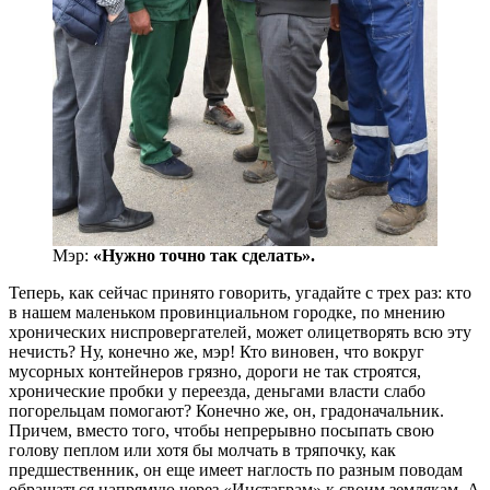
Мэр:
«Нужно точно так сделать».
Теперь, как сейчас принято говорить, угадайте с трех раз: кто
в нашем маленьком провинциальном городке, по мнению
хронических ниспровергателей, может олицетворять всю эту
нечисть? Ну, конечно же, мэр! Кто виновен, что вокруг
мусорных контейнеров грязно, дороги не так строятся,
хронические пробки у переезда, деньгами власти слабо
погорельцам помогают? Конечно же, он, градоначальник.
Причем, вместо того, чтобы непрерывно посыпать свою
голову пеплом или хотя бы молчать в тряпочку, как
предшественник, он еще имеет наглость по разным поводам
обращаться напрямую через «Инстаграм» к своим землякам. А