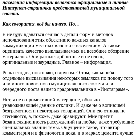
населения информации являются официальные и личные
Интернет-странички представителей муниципальной
власти.
Как говорится, всё бы ничего. Но…
Я не буду вдаваться сейчас в детали форм и методов
использования этих объективно важных каналов
коммуникации местных властей с населением. А также
оценивать качество выкладываемых на всеобщее обозрение
материалов. Они разные: добротные и не очень,
оригинальные и заурядные. Главное – информация.
Речь сегодня, повторяю, о другом. О том, как коробят
отдельные высказывания некоторых земляков по поводу того
или иного новостного муниципального сюжета или
очередного поста нашего градоначальника в «Инстаграме».
Нет, я не о примитивной матерщине, обильно
унавоживающей данные отклики. И даже не о вопиющей
безграмотности некоторых товарищей. Они ею отнюдь не
стесняются, а, похоже, даже бравируют. Мне претит
безаппеляционность рассуждений на любые, даже требующие
специальных знаний темы. Ощущение такое, что автор
комментария и в физиологии дока, и в марках цемента лучше