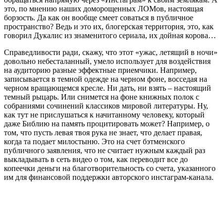
это, по мнению наших доморощенных ЛОМов, настоящая
борзость. Да как он вообще смеет соваться в публичное
пространство? Ведь и это их, блогерская территория, это, как
говорил Дукалис из знаменитого сериала, их дойная корова…
Справедливости ради, скажу, что этот «ужас, летящий в ночи»
довольно небесталанный, умело использует для воздействия
на аудиторию разные эффектные приемчики. Например,
записывается в темной одежде на черном фоне, восседая на
черном вращающемся кресле. Ни дать, ни взять – настоящий
темный рыцарь. Или снимется на фоне книжных полок с
собраниями сочинений классиков мировой литературы. Ну,
как тут не прислушаться к начитанному человеку, который
даже Библию на память процитировать может? Например, о
том, что пусть левая твоя рука не знает, что делает правая,
когда та подает милостыню. Это на счет бэтменского
публичного заявления, что не считает нужным каждый раз
выкладывать в сеть видео о том, как переводит все до
копеечки деньги на благотворительность со счета, указанного
им для финансовой поддержки авторского инстаграм-канала.