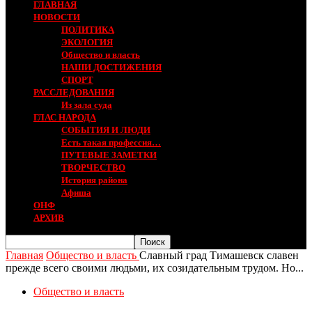
ГЛАВНАЯ
НОВОСТИ
ПОЛИТИКА
ЭКОЛОГИЯ
Общество и власть
НАШИ ДОСТИЖЕНИЯ
СПОРТ
РАССЛЕДОВАНИЯ
Из зала суда
ГЛАС НАРОДА
СОБЫТИЯ И ЛЮДИ
Есть такая профессия…
ПУТЕВЫЕ ЗАМЕТКИ
ТВОРЧЕСТВО
История района
Афиша
ОНФ
АРХИВ
Главная
Общество и власть
Славный град Тимашевск славен
прежде всего своими людьми, их созидательным трудом. Но...
Общество и власть