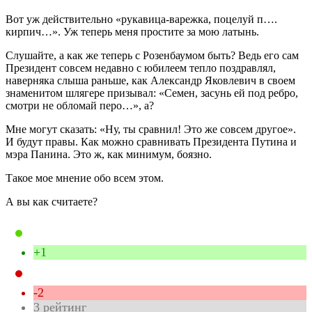
Вот уж действительно «рукавица-варежка, поцелуй п….
кирпич…». Уж теперь меня простите за мою латынь.
Слушайте, а как же теперь с Розенбаумом быть? Ведь его сам
Президент совсем недавно с юбилеем тепло поздравлял,
наверняка слыша раньше, как Александр Яковлевич в своем
знаменитом шлягере призывал: «Семен, засунь ей под ребро,
смотри не обломай перо…», а?
Мне могут сказать: «Ну, ты сравнил! Это же совсем другое».
И будут правы. Как можно сравнивать Президента Путина и
мэра Панина. Это ж, как минимум, боязно.
Такое мое мнение обо всем этом.
А вы как считаете?
+1
-2
3
рейтинг