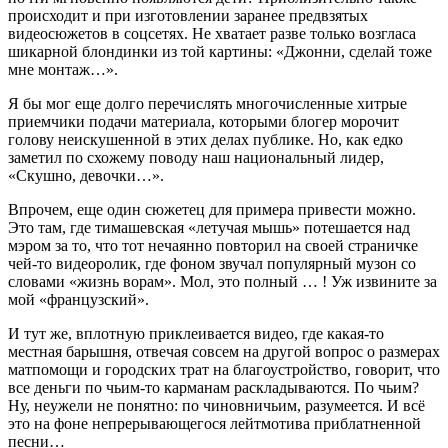
происходит и при изготовлении заранее предвзятых
видеосюжетов в соцсетях. Не хватает разве только возгласа
шикарной блондинки из той картины: «Джонни, сделай тоже
мне монтаж…».
Я бы мог еще долго перечислять многочисленные хитрые
приемчики подачи материала, которыми блогер морочит
голову неискушенной в этих делах публике. Но, как едко
заметил по схожему поводу наш национальный лидер,
«Скушно, девочки…».
Впрочем, еще один сюжетец для примера привести можно.
Это там, где тимашевская «летучая мышь» потешается над
мэром за то, что тот нечаянно повторил на своей страничке
чей-то видеоролик, где фоном звучал популярный музон со
словами «жизнь ворам». Мол, это полный … ! Уж извините за
мой «французский».
И тут же, вплотную приклеивается видео, где какая-то
местная барышня, отвечая совсем на другой вопрос о размерах
матпомощи и городских трат на благоустройство, говорит, что
все деньги по чьим-то карманам раскладываются. По чьим?
Ну, неужели не понятно: по чиновничьим, разумеется. И всё
это на фоне непрерывающегося лейтмотива приблатненной
песни…