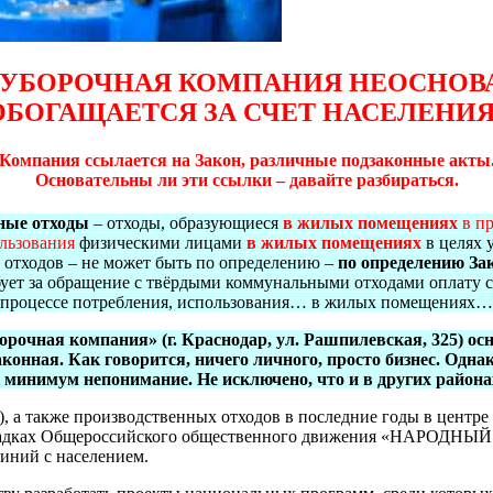
УБОРОЧНАЯ КОМПАНИЯ НЕОСНОВ
ОБОГАЩАЕТСЯ ЗА СЧЕТ НАСЕЛЕНИЯ
Компания ссылается на Закон, различные подзаконные акты
Основательны ли эти ссылки – давайте разбираться.
ные отходы
– отходы, образующиеся
в жилых помещениях
в п
ользования
физическими лицами
в жилых помещениях
в целях 
 отходов – не может быть по определению –
по определению За
бует за обращение с твёрдыми коммунальными отходами оплату с
в процессе потребления, использования… в жилых помещениях…
борочная компания» (г. Краснодар, ул. Рашпилевская, 325) о
аконная. Как говорится, ничего личного, просто бизнес. Одн
инимум непонимание. Не исключено, что и в других района
 а также производственных отходов в последние годы в центре 
ощадках Общероссийского общественного движения «НАРОДНЫ
иний с населением.