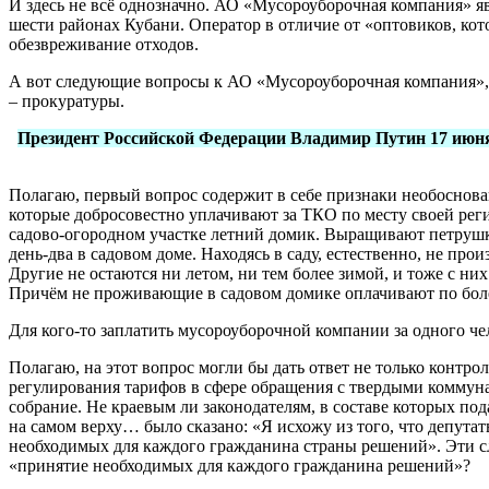
И здесь не всё однозначно. АО «Мусороуборочная компания» яв
шести районах Кубани. Оператор в отличие от «оптовиков, кото
обезвреживание отходов.
А вот следующие вопросы к АО «Мусороуборочная компания», п
– прокуратуры.
Президент Российской Федерации Владимир Путин 17 июня
Полагаю, первый вопрос содержит в себе признаки необоснов
которые добросовестно уплачивают за ТКО по месту своей рег
садово-огородном участке летний домик. Выращивают петрушку
день-два в садовом доме. Находясь в саду, естественно, не пр
Другие не остаются ни летом, ни тем более зимой, и тоже с ни
Причём не проживающие в садовом домике оплачивают по боле
Для кого-то заплатить мусороуборочной компании за одного че
Полагаю, на этот вопрос могли бы дать ответ не только контр
регулирования тарифов в сфере обращения с твердыми коммуна
собрание. Не краевым ли законодателям, в составе которых п
на самом верху… было сказано: «Я исхожу из того, что депутат
необходимых для каждого гражданина страны решений». Эти сл
«принятие необходимых для каждого гражданина решений»?