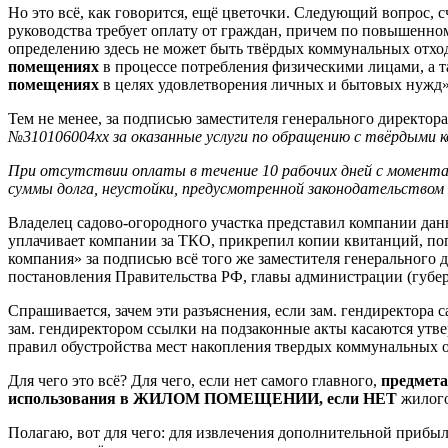
Но это всё, как говорится, ещё цветочки. Следующий вопрос, 
руководства требует оплату от граждан, причем по повышенному 
определению здесь не может быть твёрдых коммунальных отхо
помещениях
в процессе потребления физическими лицами, а т
помещениях
в целях удовлетворения личных и бытовых нужд»
Тем не менее, за подписью заместителя генерального директо
№310106004хх за оказанные услуги по обращению с твёрдыми к
При отсутствии оплаты в течение 10 рабочих дней с момента 
суммы долга, неустойки, предусмотренной законодательством 
Владелец садово-огородного участка представил компании дан
уплачивает компании за ТКО, прикрепил копии квитанций, по
компания» за подписью всё того же заместителя генеральног
постановления Правительства РФ, главы администрации (губерн
Спрашивается, зачем эти разъяснения, если зам. гендиректора 
зам. гендиректором ссылки на подзаконные акты касаются ут
правил обустройства мест накопления твердых коммунальных отхо
Для чего это всё? Для чего, если нет самого главного,
предмета
использования в ЖИЛОМ ПОМЕЩЕНИИ, если НЕТ
жилог
Полагаю, вот для чего: для извлечения дополнительной прибыл