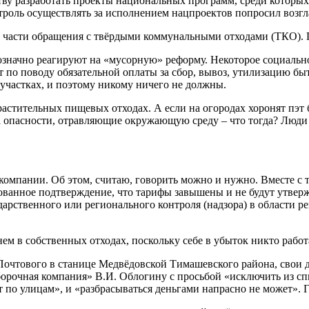
ву разработать проекты национальных программ, среди которых
роль осуществлять за исполнением нацпроектов попросил возг
в части обращения с твёрдыми коммунальными отходами (ТКО). 
начно реагируют на «мусорную» реформу. Некоторое социально
по поводу обязательной оплаты за сбор, вывоз, утилизацию быт
участках, и поэтому никому ничего не должны.
 растительных пищевых отходах. А если на огородах хоронят пэт
са опасности, отравляющие окружающую среду – что тогда? Люди 
омпании. Об этом, считаю, говорить можно и нужно. Вместе с т
нованное подтверждение, что тарифы завышены и не будут утве
арственного или регионального контроля (надзора) в области р
м в собственных отходах, поскольку себе в убыток никто работа
 Почтового в станице Медвёдовской Тимашевского района, свои д
рочная компания» В.И. Облогину с просьбой «исключить из спис
т по улицам», и «разбрасываться деньгами напрасно не может». 