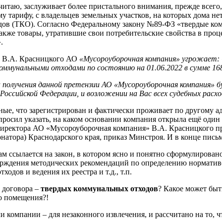
считаю, заслуживает более пристального внимания, прежде всего
тарифу, с владельцев земельных участков, на которых дома нет. 
дов (ТКО). Согласно Федеральному закону №89-ФЗ «твердые ко
акже товары, утратившие свои потребительские свойства в про
.
ра В.А. Красницкого АО
«Мусороуборочная компания» угрожает: 
оммунальными отходами по состоянию на 01.06.2022 в сумме 1688
получения данной претензии АО «Мусороуборочная компания» бу
Российской Федерации, и возложении на Вас всех судебных расх
ные, что зарегистрирован и фактически проживает по другому а
просил указать, на каком основании компания открыла ещё оди
о директора АО «Мусороуборочная компания» В.А. Красницкого п
атора) Краснодарского края, приказ Минстроя. И в конце письм
сам ссылается на закон, в котором ясно и понятно сформулирова
верждения методических рекомендаций по определению норматив
дов и ведения их реестра и т.д., т.п.
договора –
твердых коммунальных отходов
? Какое может быт
о помещения?!
и компании – для незаконного извлечения, и рассчитано на то,