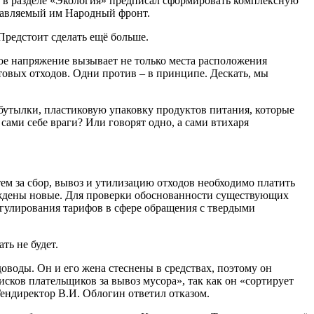
 в разделе «Экология» предписал сформировать комплексную
лавляемый им Народный фронт.
Предстоит сделать ещё больше.
е напряжение вызывает не только места расположения
овых отходов. Одни против – в принципе. Дескать, мы
 бутылки, пластиковую упаковку продуктов питания, которые
сами себе враги? Или говорят одно, а сами втихаря
ем за сбор, вывоз и утилизацию отходов необходимо платить
рждены новые. Для проверки обоснованности существующих
егулирования тарифов в сфере обращения с твердыми
ть не будет.
оводы. Он и его жена стеснены в средствах, поэтому он
ков плательщиков за вывоз мусора», так как он «сортирует
Гендиректор В.И. Облогин ответил отказом.