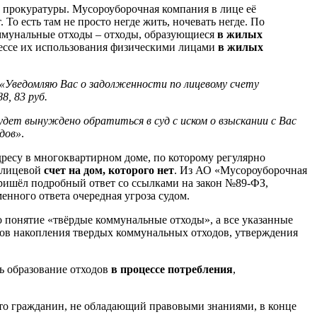
, прокуратуры. Мусороуборочная компания в лице её
То есть там не просто негде жить, ночевать негде. По
ммунальные отходы – отходы, образующиеся
в жилых
цессе их использования физическими лицами
в жилых
«Уведомляю Вас о задолженности по лицевому счету
, 83 руб.
дет вынуждено обратиться в суд с иском о взыскании с Вас
одов»
.
дресу в многоквартирном доме, по которому регулярно
н лицевой
счет на дом, которого нет
. Из АО «Мусороуборочная
ришёл подробный ответ со ссылками на закон №89-ФЗ,
енного ответа очередная угроза судом.
но понятие «твёрдые коммунальные отходы», а все указанные
ов накопления твердых коммунальных отходов, утверждения
ь образование отходов
в процессе потребления
,
 что гражданин, не обладающий правовыми знаниями, в конце