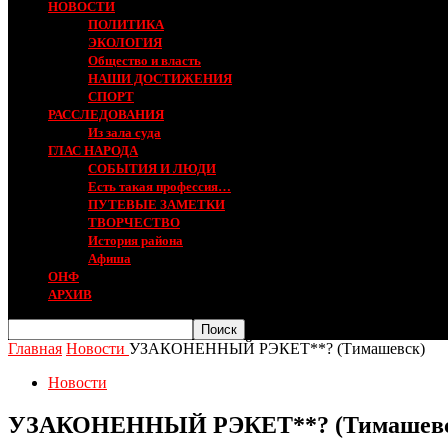
НОВОСТИ
ПОЛИТИКА
ЭКОЛОГИЯ
Общество и власть
НАШИ ДОСТИЖЕНИЯ
СПОРТ
РАССЛЕДОВАНИЯ
Из зала суда
ГЛАС НАРОДА
СОБЫТИЯ И ЛЮДИ
Есть такая профессия…
ПУТЕВЫЕ ЗАМЕТКИ
ТВОРЧЕСТВО
История района
Афиша
ОНФ
АРХИВ
Главная
Новости
УЗАКОНЕННЫЙ РЭКЕТ**? (Тимашевск)
Новости
УЗАКОНЕННЫЙ РЭКЕТ**? (Тимашевс