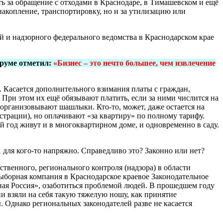
ь за обращение с отходами в Краснодаре, в Тимашевском и ещё
 накопление, транспортировку, но и за утилизацию или
 и надзорного федерального ведомства в Краснодарском крае
оруме отметил:
«Бизнес – это нечто большее, чем извлечение
 Касается дополнительного взимания платы с граждан,
При этом их ещё обязывают платить, если за ними числится на
 организовывают шашлыки. Кто-то, может, даже остается на
истрации), но оплачивают «за квартиру» по полному тарифу.
ый год живут и в многоквартирном доме, и одновременно в саду.
А для кого-то напряжно. Справедливо это? Законно или нет?
ственного, регионального контроля (надзора) в области
ыборная компания в Краснодарское краевое Законодательное
ная Россия», озаботиться проблемой людей. В прошедшем году
ни взяли на себя такую тяжелую ношу, как принятие
 Однако региональных законодателей разве не касается