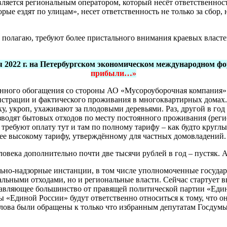
ляется региональным оператором, который несёт ответственност
рые ездят по улицам», несет ответственность не только за сбор,
олагаю, требуют более пристального внимания краевых властей
 2022 г. на Петербургском экономическом международном ф
прибыли…»
анного обогащения со стороны АО «Мусороуборочная компания».
истрации и фактического проживания в многоквартирных домах. 
, укроп, ухаживают за плодовыми деревьями. Раз, другой в год
оизводят бытовых отходов по месту постоянного проживания (рег
х требуют оплату тут и там по полному тарифу – как будто кругл
е высокому тарифу, утверждённому для частных домовладений.
ловека дополнительно почти две тысячи рублей в год – пустяк. 
ольно-надзорные инстанции, в том числе уполномоченные государ
льными отходами, но и региональные власти. Сейчас стартует в
одавляющее большинство от правящей политической партии «Еди
ы «Единой России» будут ответственно относиться к тому, что о
ова были обращены к только что избранным депутатам Госдумы.