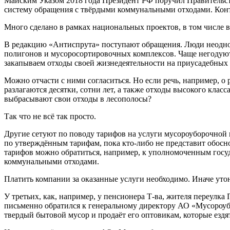
Майским Указом 2018 года Президент РФ поручил Правительст
систему обращения с твёрдыми коммунальными отходами. Конт
Много сделано в рамках национальных проектов, в том числе 
В редакцию «Антиспрута» поступают обращения. Люди неодноз
полигонов и мусоросортировочных комплексов. Чаще негодуют 
закапываем отходы своей жизнедеятельности на приусадебных 
Можно отчасти с ними согласиться. Но если речь, например, о
разлагаются десятки, сотни лет, а также отходы высокого клас
выбрасывают свои отходы в лесополосы?
Так что не всё так просто.
Другие сетуют по поводу тарифов на услуги мусороуборочной к
по утверждённым тарифам, пока кто-либо не представит обос
тарифов можно обратиться, например, к уполномоченным госуд
коммунальными отходами.
Платить компании за оказанные услуги необходимо. Иначе утоне
У третьих, как, например, у пенсионера Т-ва, жителя переулка
письменно обратился к генеральному директору АО «Мусороубо
твердый бытовой мусор и продаёт его оптовикам, которые ездя