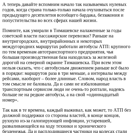
А теперь давайте вспомним начало так называемых нулевых
годов, когда страна только-только начала очухиваться после
предыдущего десятилетия всеобщего бардака, беззакония и
попустительства во всех сферах нашей жизни.
Помните, как умирали в Тимашевске налаженные за годы
советской власти пассажирские перевозки? Раньше на
внутригородских, внутрирайонных и некоторых
междугородних маршрутах работали автобусы АТП: крупного
по тем временам автотранспортного предприятия, чья
большая производственная база находилась за железной
дорогой на северной окраине Тимашевска. При всем этом
нельзя сказать, что с автобусным движением раньше всё было
в порядке: маршрутов раза в три меньше, а интервалы между
рейсами, наоборот – более длинные. Словом, народ власть в
том смысле не баловала. Да и сами не избалованные
транспортным сервисом люди не очень-то роптали, надеясь
больше не на редкие автобусы, а на свой «одиннадцатый
номер».
Так как в те времена, каждый выживал, как может, то АТП без
должной поддержки со стороны властей, в конце концов,
рухнуло из-за галопирующей инфляции, устаревшей,
разваливающейся на ходу техники и хронического
безденежья. Да и расплодившиеся частники на колесах стали