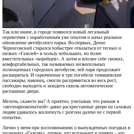
Так или иначе, в городе появился новый легальный
перевозчик с наработанным уже опытом и начал реальное
обновление автобусного парка. Во-первых, Денис
Черниговский старался побыстрее отказаться от тесных и
низких «Газелей» в пользу небольших, но более
вместительных «корейцев». А затем и вполне себе свежих,
комфортабельных, так называемых низкопольных
полноценных городских автобусов, чей парк продолжает
расширяться. И скрюченные в три погибели тимашевские
пассажиры, наконец, смогли распрямиться во весь рост,
свободно выходить и заходить сквозь автоматические
распашные двери.
Мелочь, скажете вы? А приятно, учитывая, что раньше в
«автопарнокопытной» давке расхристанные двери на салазках
людям удавалось захлопнуть с разгона далеко не с первой
попытки.
Лично у меня при воспоминаниях о вынужденных поездках в
теснющих «Газелях», первое, что всплывает в памяти – это