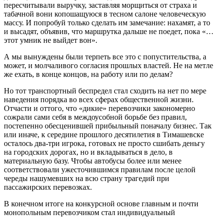
пересчитывали выручку, заставляя морщиться от страха и
табачной вони копошащуюся в тесном салоне человеческую
массу. И попробуй только сделать им замечание: нахамят, а то
и высадят, объявив, что маршрутка дальше не поедет, пока «…
этот умник не выйдет вон».
А мы вынуждены были терпеть все это с попустительства, а
может, и молчаливого согласия прошлых властей. Не на метле
же ехать, в конце концов, на работу или по делам?
Но тот транспортный беспредел стал сходить на нет по мере
наведения порядка во всех сферах общественной жизни.
Отчасти и оттого, что «дикие» перевозчики закономерно
сожрали сами себя в междоусобной борьбе без правил,
постепенно обесценившей прибыльный поначалу бизнес. Так
или иначе, к середине прошлого десятилетия в Тимашевске
осталось два-три игрока, готовых не просто сшибать деньгу
на городских дорогах, но и вкладываться в дело, в
материальную базу. Чтобы автобусы более или менее
соответствовали ужесточившимся правилам после целой
череды нашумевших на всю страну трагедий при
пассажирских перевозках.
В конечном итоге на конкурсной основе главным и почти
монопольным перевозчиком стал индивидуальный