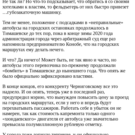
Не так ли? Но что-то подсказывает, что обратись я со своими
хотелками к властям, то фельдъегерь от них быстро привезет
…губозакаточную машинку.
Тем не менее, положение с подсадками в «неправильные»
автобусы на городских остановках продолжалось в
Тимашевске до тех пор, пока в конце зимы 2020 года
администрация города через арбитражный суд еще раз
напомнила предпринимателю Конобе, что на городских
маршрутах ему делать нечего.
И что? Да ничего! Может быть, не так явно и часто, но
автобусы этого перевозчика по-прежнему продолжали
«бомбить» в Тимашевске до нынешнего года. Что опять же
было официально зафиксировано властями.
В конце концов, его конкуренту Черниговскому все это
надоело. И он опять, теперь уже в последний раз,
предупредил мэрию, что вынужден повысить цену за проезд
на городских маршрутах, если у него и впредь будут
перехватывать пассажиров. Работать себе в убыток он не
намерен, так как стоимость капремонта только одного
«хюндаевского» двигателя от автобуса уже значительно
превысила полумиллионную рублевую отметку.
У города тоже лопнуло терпение, и он официально