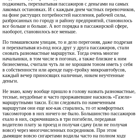
поджимать, перехватывая пассажиров с деньгами на самых
лакомых остановках. И с каждым днем частных перевозчиков,
на фоне растущих потребностей населения, рабочей силы,
разбросанных по городу и району предприятий, становилось
все больше и больше. А вот порядка в пассажирской сфере,
наоборот, становилось все меньше.
По тимашевским улицам, то и дело перегоняя, даже подрезая
и перехватывая из-под носа друг у друга пассажиров, стали
сновать разномастные маршрутки. Тогда очень многие
начальники, в том числе в погонах, а также близкие к ним
бизнесмены, считали чуть ли не хорошим тоном иметь у себя
в собственности или аренде пару-тройку микроавтобусов,
каждый вечер приносящих наличные, никем неучтенные
деньги.
Не знаю, кому вообще пришло в голову назвать разномастные,
тесные, неудобные и часто проржавевшие насквозь «Газели»
маршрутными такси. Если следовать по намеченным
маршрутам они еще кое-как старались, то от комфортных
таксомоторов в них ничего не было. Большинство пассажиров
ехало в них, скрючившись в три погибели, передавая
водителю плату за проезд и получая сдачу (или не получая
вовсе) через многочисленных посредников. При этом
дымящие вовсю сигаретами водилы часто на полном ходу