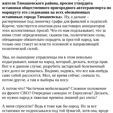
жители Тимашевского района, просим утвердить
остановки общественного пригородного автотранспорта по
маршруту его следования на всех обозначенных
остановках города Тимашевска»
. Ну, а дальше –
расчерченные под линеечку графы для фамилий и подписей.
Короче, чувствуется опытная рука настоящих инициаторов
этих коллективных просьб. Что-то нам подсказывает, что за
ними стоят определенные, скажем так, политические силы,
обещающие обязательно порадеть за простой народ, как
только они станут во власти основной и направляющей
политической силой.
Увы, но нынешние управленцы им в этом невольно
подыгрывают, кивая на народ, который, дескать, всегда прав.
Вот и в данном случае, разрубить застарелый болезненный
узел долго не решались. Видимо, надеясь, что все как-нибудь
само собой рассосется. Мол, не время сейчас: сначала то,
потом другое, а там и выборы на носу.
А потом что? Частичная мобилизация? Сложное положение
на фронте СВО? Очередные санкции от Евросоюза? Дескать,
не нужно народ в тяжелые времена лишний раз злить?
А меня спросили? Ведь я тоже как бы народ. Но за все
остановки не подписывался под той бумагой, хотя она, вроде