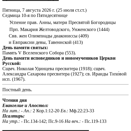
Пятница, 7 августа 2026 г.
(25 июля ст.ст.)
Седмица 10-я по Пятидесятнице
Успение прав. Анны, матери Пресвятой Богородицы
Прп. Макария Желтоводского, Унженского (1444)
Свв. жен Олимпиады диакониссы (409)
и Евпраксии девы, Тавеннской (413)
День памяти святых:
Память V Вселенского Собора (553).
День памяти исповедников и новомучеников Церкви
Русской:
Сщмч. Николая Удинцева пресвитера (1918); сщмч.
Александра Сахарова пресвитера (1927); св. Ираиды Тихо́вой
исп. (1967).
Постный день.
Чтения дня
Евангелие и Апостол:
На лит.: -
Ап.:
2 Кор.1:12-20
Ев.:
Мф.22:23-33
Псалтирь:
На утр.: -
Пс.134-142; Пс.9-16
На веч.: -
Пс.119-133