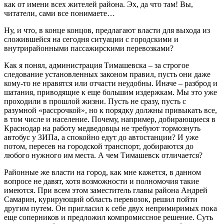
как от имени всех жителей района. Эх, да что там! Вы,
читатели, сами все понимаете…
Ну, и что, в конце концов, предлагают власти для выхода из
сложившейся на сегодня ситуации с городскими и
внутрирайонными пассажирскими перевозками?
Как я понял, администрация Тимашевска – за строгое
следование установленных законом правил, пусть они даже
кому-то не нравятся или отчасти неудобны. Иначе – разброд и
шатания, приводящие к еще большим издержкам. Мы это уже
проходили в прошлой жизни. Пусть не сразу, пусть с
разумной «рассрочкой», но к порядку должны привыкать все,
в том числе и население. Почему, например, добирающиеся в
Краснодар на работу медведовцы не требуют тормознуть
автобус у ЗИПа, а спокойно едут до автостанции? И уже
потом, пересев на городской транспорт, добираются до
любого нужного им места. А чем Тимашевск отличается?
Районные же власти на город, как мне кажется, в данном
вопросе не давят, хотя возможности и полномочия такие
имеются. При всем этом заместитель главы района Андрей
Самарин, курирующий область перевозок, решил пойти
другим путем. Он пригласил к себе двух непримиримых пока
еще соперников и предложил компромиссное решение. Суть