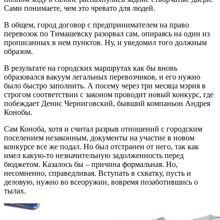
Сами понимаете, чем это чревато для людей.
В общем, город договор с предпринимателем на право
перевозок по Тимашевску разорвал сам, опираясь на один из
прописанных в нем пунктов. Ну, и уведомил того должным
образом.
В результате на городских маршрутах как бы вновь
образовался вакуум легальных перевозчиков, и его нужно
было быстро заполнить. А посему через три месяца мэрия в
строгом соответствии с законом проводит новый конкурс, где
побеждает Денис Черниговский, бывший компаньон Андрея
Конобы.
Сам Коноба, хотя и считал разрыв отношений с городским
поселением незаконным, документы на участие в новом
конкурсе все же подал. Но был отстранен от него, так как
имел какую-то незначительную задолженность перед
бюджетом. Казалось бы – причина формальная. Но,
несомненно, справедливая. Вступать в схватку, пусть и
деловую, нужно во всеоружии, вовремя позаботившись о
тылах.