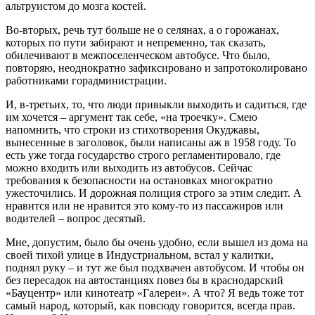
альтруистом до мозга костей.
Во-вторых, речь тут больше не о селянах, а о горожанах,
которых по пути забирают и непременно, так сказать,
обилечивают в межпоселенческом автобусе. Что было,
повторяю, неоднократно зафиксировано и запротоколировано
работниками горадминистрации.
И, в-третьих, то, что люди привыкли выходить и садиться, где
им хочется – аргумент так себе, «на троечку». Смею
напомнить, что строки из стихотворения Окуджавы,
вынесенные в заголовок, были написаны аж в 1958 году. То
есть уже тогда государство строго регламентировало, где
можно входить или выходить из автобусов. Сейчас
требования к безопасности на остановках многократно
ужесточились. И дорожная полиция строго за этим следит. А
нравится или не нравится это кому-то из пассажиров или
водителей – вопрос десятый.
Мне, допустим, было бы очень удобно, если вышел из дома на
своей тихой улице в Индустриальном, встал у калитки,
поднял руку – и тут же был подхвачен автобусом. И чтобы он
без пересадок на автостанциях повез бы в краснодарский
«Бауцентр» или кинотеатр «Галереи». А что? Я ведь тоже тот
самый народ, который, как повсюду говорится, всегда прав.