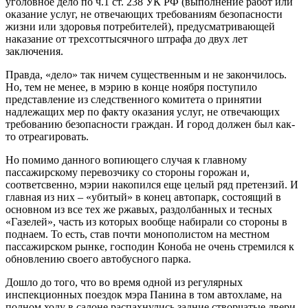
уголовное дело по ч.1 ст. 238 УК РФ (выполнение работ или
оказание услуг, не отвечающих требованиям безопасности
жизни или здоровья потребителей), предусматривающей
наказание от трехсоттысячного штрафа до двух лет
заключения.
Правда, «дело» так ничем существенным и не закончилось.
Но, тем не менее, в мэрию в конце ноября поступило
представление из следственного комитета о принятии
надлежащих мер по факту оказания услуг, не отвечающих
требованию безопасности граждан. И город должен был как-
то отреагировать.
Но помимо данного вопиющего случая к главному
пассажирскому перевозчику со стороны горожан и,
соответсвенно, мэрии накопился еще целый ряд претензий. И
главная из них – «убитый» в конец автопарк, состоящий в
основном из все тех же ржавых, раздолбанных и тесных
«Газелей», часть из которых вообще набирали со стороны в
поднаем. То есть, став почти монополистом на местном
пассажирском рынке, господин Коноба не очень стремился к
обновлению своего автобусного парка.
Дошло до того, что во время одной из регулярных
инспекционных поездок мэра Панина в том автохламе, на
полном ходу в салоне распахнулись задние створчатые двери.