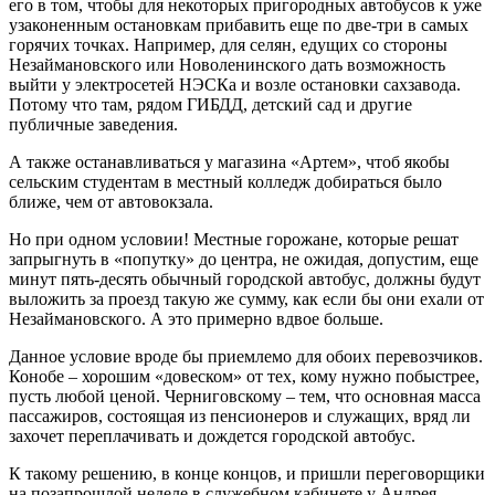
его в том, чтобы для некоторых пригородных автобусов к уже
узаконенным остановкам прибавить еще по две-три в самых
горячих точках. Например, для селян, едущих со стороны
Незаймановского или Новоленинского дать возможность
выйти у электросетей НЭСКа и возле остановки сахзавода.
Потому что там, рядом ГИБДД, детский сад и другие
публичные заведения.
А также останавливаться у магазина «Артем», чтоб якобы
сельским студентам в местный колледж добираться было
ближе, чем от автовокзала.
Но при одном условии! Местные горожане, которые решат
запрыгнуть в «попутку» до центра, не ожидая, допустим, еще
минут пять-десять обычный городской автобус, должны будут
выложить за проезд такую же сумму, как если бы они ехали от
Незаймановского. А это примерно вдвое больше.
Данное условие вроде бы приемлемо для обоих перевозчиков.
Конобе – хорошим «довеском» от тех, кому нужно побыстрее,
пусть любой ценой. Черниговскому – тем, что основная масса
пассажиров, состоящая из пенсионеров и служащих, вряд ли
захочет переплачивать и дождется городской автобус.
К такому решению, в конце концов, и пришли переговорщики
на позапрошлой неделе в служебном кабинете у Андрея