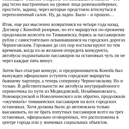
ряд тесно выстроенных на уровне лица разнокалиберных,
простите, задниц, через которые предстояло втиснуться в
переполненный салон. Ну, да ладно. Было – и прошло…
Итак, еще раз мысленно возвратимся на четыре года назад.
Договор с Конобой разорван, но его маршрутки по-прежнему
продолжали колесить по Тимашевску, борясь за пассажирские
рубли с самостоятельно осваивавшимся на городских дорогах
Черниговским. Горожане до сих пор ностальгируют по тем
временам, когда из-за желания опередить конкурента,
автобусы подхватывали пассажиров на остановках чуть ли не
через каждые пять минут.
Затем был отыгран конкурс, и предприниматель Коноба был
вынужден официально уступить городские маршруты
бывшему партнеру, а теперь сопернику Черниговскому. Но и
только. В действительности же автобусы внутрирайонного
перевозчика по пути из Медведовской, Незаймановского,
Новокорсунской и Новоленинского или обратно, продолжали
«окучивать» тимашевских пассажиров на всех городских
остановках. Хотя должны были до автовокзала только
высаживать, но не брать попутных пассажиров всего на трех
остановках, официально оговоренных, что расположены в
центре города или у значимых социальных объектов.