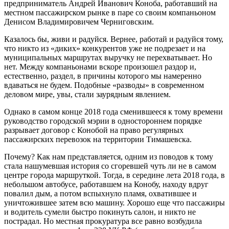
предприниматель Андрей Иванович Коноба, работавший на
местном пассажирском рынке в паре со своим компаньоном
Денисом Владимировичем Черниговским.
Казалось бы, живи и радуйся. Вернее, работай и радуйся тому,
что никто из «диких» конкурентов уже не подрезает и на
муниципальных маршрутах выручку не перехватывает. Но
нет. Между компаньонами вскоре произошел раздор и,
естественно, раздел, в причины которого мы намеренно
вдаваться не будем. Подобные «разводы» в современном
деловом мире, увы, стали заурядным явлением.
Однако в самом конце 2018 года сменившееся к тому времени
руководство городской мэрии в одностороннем порядке
разрывает договор с Конобой на право регулярных
пассажирских перевозок на территории Тимашевска.
Почему? Как нам представляется, одним из поводов к тому
стала нашумевшая история со сгоревшей чуть ли не в самом
центре города маршруткой. Тогда, в середине лета 2018 года, в
небольшом автобусе, работавшем на Конобу, находу вдруг
повалил дым, а потом вспыхнуло пламя, охватившее и
уничтожившее затем всю машину. Хорошо еще что пассажиры
и водитель сумели быстро покинуть салон, и никто не
пострадал. Но местная прокуратура все равно возбудила