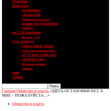
ГЛАВНАЯ
НОВОСТИ
ПОЛИТИКА
ЭКОЛОГИЯ
Общество и власть
НАШИ ДОСТИЖЕНИЯ
СПОРТ
РАССЛЕДОВАНИЯ
Из зала суда
ГЛАС НАРОДА
СОБЫТИЯ И ЛЮДИ
Есть такая профессия…
ПУТЕВЫЕ ЗАМЕТКИ
ТВОРЧЕСТВО
История района
Афиша
ОНФ
АРХИВ
Главная
Общество и власть
«ЗДЕСЬ ОСТАНОВКИ НЕТ, А
МНЕ – ПОЖАЛУЙСТА…»
Общество и власть