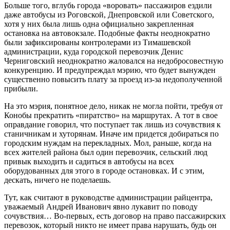
Больше того, вглубь города «воровать» пассажиров ездили
даже автобусы из Роговской, Днепровской или Советского,
хотя у них была лишь одна официально закрепленная
остановка на автовокзале. Подобные факты неоднократно
были зафиксированы контролерами из Тимашевской
администрации, куда городской перевозчик Денис
Черниговский неоднократно жаловался на недобросовестную
конкуренцию. И предупреждал мэрию, что будет вынужден
существенно повысить плату за проезд из-за недополученной
прибыли.
На это мэрия, понятное дело, никак не могла пойти, требуя от
Конобы прекратить «пиратство» на маршрутах. А тот в свое
оправдание говорил, что поступает так лишь из сочувствия к
станичникам и хуторянам. Иначе им придется добираться по
городским нуждам на перекладных. Мол, раньше, когда на
всех жителей района был один перевозчик, сельский люд
привык выходить и садиться в автобусы на всех
оборудованных для этого в городе остановках. И с этим,
дескать, ничего не поделаешь.
Тут, как считают в руководстве администрации райцентра,
уважаемый Андрей Иванович явно лукавит по поводу
сочувствия… Во-первых, есть договор на право пассажирских
перевозок, который никто не имеет права нарушать, будь он