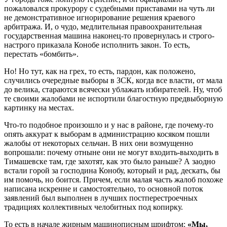
пожаловался прокурору с судебными приставами на чуть ли
не демонстративное игнорирование решения краевого
арбитража. И, о чудо, медлительная правоохранительная
государственная машина наконец-то провернулась и строго-
настрого приказала Конобе исполнить закон. То есть,
перестать «бомбить».
Но! Но тут, как на грех, то есть, пардон, как положено,
случились очередные выборы в ЗСК, когда все власти, от мала
до велика, стараются всячески ублажать избирателей. Ну, чтоб
те своими жалобами не испортили благостную предвыборную
картинку на местах.
Что-то подобное произошло и у нас в районе, где почему-то
опять аккурат к выборам в администрацию косяком пошли
жалобы от некоторых сельчан. В них они возмущенно
вопрошали: почему отныне они не могут входить-выходить в
Тимашевске там, где захотят, как это было раньше? А заодно
встали горой за господина Конобу, который и рад, дескать, бы
им помочь, но боится. Причем, если малая часть жалоб похоже
написана искренне и самостоятельно, то основной поток
заявлений был выполнен в лучших постперестроечных
традициях коллективных челобитных под копирку.
То есть в начале жирным машинописным шрифтом:
«Мы,