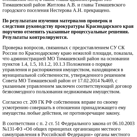
Тимашевский район Житлова А.В. и главы Тимашевского
городского поселения Нестерова А.Н. прекращено.
По
результатам
изучения
материалов
проверок
и
следствия
руководству
прокуратуры
Краснодарского
края
поручено
отменить
указанные
процессуальные
решения
.
Результаты
контролируются
.
Проверка вопросов, связанных с предоставлением СУ СК
России по Краснодарскому краю нежилой площади, показала,
что администрацией МО Тимашевский район на основании
пунктов 1.4, 1.5, 10.1.2, 10.1.3 Положения о порядке
управления и распоряжения имуществом, находящимся в
муниципальной собственности, утвержденного решением
Совета МО Тимашевский район от 17.02.2014 №469, с
указанным управлением заключен соответствующий договор
безвозмездного пользования недвижимым имуществом.
Согласно ст. 209 ГК РФ собственник вправе по своему
усмотрению совершать в отношении принадлежащего ему
имущества любые действия, не противоречащие закону.
В соответствии с п. 2 ст. 51 Федерального закона от 06.10.2003
№131-ФЗ «Об общих принципах организации местного
самоуправления в Российской Федерации» органы местного