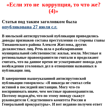
«Если это не коррупция, то что же?
(4)»
Статья под таким заголовком была
опубликована 27 июля с.г.
В
июльской
антиспрутовской
публикации
приводились
доводы
признаков
состава
преступления
со
стороны
главы
Тимашевского
района
Алексея
Житлова
,
других
должностных
лиц
.
Речь
шла
о
разбазаривании
муниципальной
собственности
:
жилья
,
земли
.
Местные
и
региональные
правоохранители
считали
и
продолжают
считать
,
что
на
данное
время
не
усматривают
повода
для
возбуждения
уголовных
дел
в
отношении
названных
в
публикации
лиц
.
В завершении вышеуказанной антиспрутовской
публикации говорилось: «Я никогда не считал себя
истиной в последней инстанции. Могу что-то
воспринимать иначе, чем местные правоохранители.
Поэтому подождём, что по этому поводу скажут
руководители Следственного комитета России и
Генеральной прокуратуры». И вот недавно получен ответ