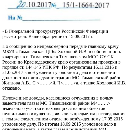
«В Генеральной прокуратуре Российской Федерации
рассмотрено Ваше обращение от 15.08.2017 г.
По сообщению о неправомерной передаче главному врачу
МБУЗ «Тимашевская ЦРБ» Хохловой И.В. в собственность
квартиры в г. Тимашевске в Тимашевском МСО СУ СК
России по Краснодарскому краю организованы проверки в
порядке ст. 144-145 УПК РФ. По результатам 16.11.2016 и
21.05.2017 в возбуждении уголовного дела в отношении
должностных лиц администрации МО Тимашевский район
Житлова А.В., С <…….>й, Ч<…….>а, а также Хохловой И.В.
отказано.
Изложенные доводы, касающиеся отчуждения в пользу
заместителя главы МО Тимашевский район М<…….>
земельного участка и находящихся на нем объектов
недвижимого имущества, являлись предметом расследования
в том же следственном отделе по возбужденному 17.05.2015
уголовному делу. По итогам 18.09.2015 уголовное дело в
отношении него, а также главы администрации МО