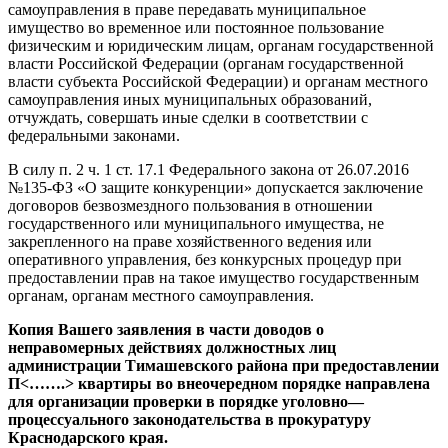
самоуправления в праве передавать муниципальное
имущество во временное или постоянное пользование
физическим и юридическим лицам, органам государственной
власти Российской Федерации (органам государственной
власти субъекта Российской Федерации) и органам местного
самоуправления иных муниципальных образований,
отчуждать, совершать иные сделки в соответствии с
федеральными законами.
В силу п. 2 ч. 1 ст. 17.1 Федерального закона от 26.07.2016
№135-ФЗ «О защите конкуренции» допускается заключение
договоров безвозмездного пользования в отношении
государственного или муниципального имущества, не
закрепленного на праве хозяйственного ведения или
оперативного управления, без конкурсных процедур при
предоставлении прав на такое имущество государственным
органам, органам местного самоуправления.
Копия
Вашего
заявления
в
части
доводов
о
неправомерных
действиях
должностных
лиц
администрации
Тимашевского
района
при
предоставлении
П
<…….>
квартиры
во
внеочередном
порядке
направлена
для
организации
проверки
в
порядке
уголовно
—
процессуального
законодательства
в
прокуратуру
Краснодарского
края
.