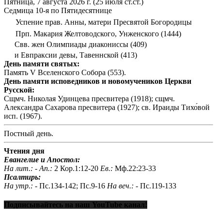
Пятница, 7 августа 2026 г.
(25 июля ст.ст.)
Седмица 10-я по Пятидесятнице
Успение прав. Анны, матери Пресвятой Богородицы
Прп. Макария Желтоводского, Унженского (1444)
Свв. жен Олимпиады диакониссы (409)
и Евпраксии девы, Тавеннской (413)
День памяти святых:
Память V Вселенского Собора (553).
День памяти исповедников и новомучеников Церкви
Русской:
Сщмч. Николая Удинцева пресвитера (1918); сщмч.
Александра Сахарова пресвитера (1927); св. Ираиды Тихо́вой
исп. (1967).
Постный день.
Чтения дня
Евангелие и Апостол:
На лит.: -
Ап.:
2 Кор.1:12-20
Ев.:
Мф.22:23-33
Псалтирь:
На утр.: -
Пс.134-142; Пс.9-16
На веч.: -
Пс.119-133
Подписывайтесь на наш YouTube канал!