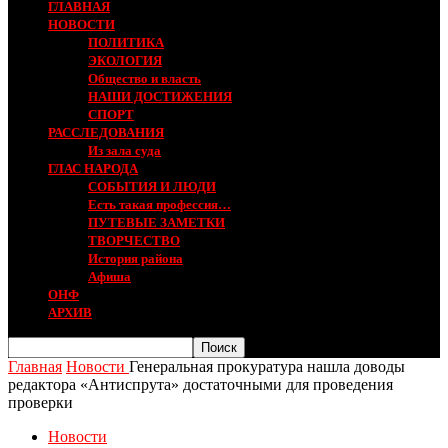
ГЛАВНАЯ
НОВОСТИ
ПОЛИТИКА
ЭКОЛОГИЯ
Общество и власть
НАШИ ДОСТИЖЕНИЯ
СПОРТ
РАССЛЕДОВАНИЯ
Из зала суда
ГЛАС НАРОДА
СОБЫТИЯ И ЛЮДИ
Есть такая профессия…
ПУТЕВЫЕ ЗАМЕТКИ
ТВОРЧЕСТВО
История района
Афиша
ОНФ
АРХИВ
Главная
Новости
Генеральная прокуратура нашла доводы
редактора «Антиспрута» достаточными для проведения
проверки
Новости