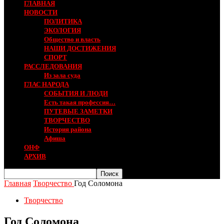
ГЛАВНАЯ
НОВОСТИ
ПОЛИТИКА
ЭКОЛОГИЯ
Общество и власть
НАШИ ДОСТИЖЕНИЯ
СПОРТ
РАССЛЕДОВАНИЯ
Из зала суда
ГЛАС НАРОДА
СОБЫТИЯ И ЛЮДИ
Есть такая профессия…
ПУТЕВЫЕ ЗАМЕТКИ
ТВОРЧЕСТВО
История района
Афиша
ОНФ
АРХИВ
Главная
Творчество
Год Соломона
Творчество
Год Соломона