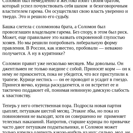
Соломон был немедленно и жестоко избит своим братом,
который успел почувствовать себя шахом и безоговорочным
властителем гарема. Он осуществлял свою власть уверенно и
твердо. Это и решило его судьбу.
Башка слетела с соломонова брата, а Соломон был
провозглашен владельцем гарема. Без спору, в этом был риск.
Может, еще правильнее это назвать откровенной глупостью
хозяев. Но мы решили попробовать либеральную форму
правления. В России, как известно, пробовали — неважно
получается. А ну в курятнике?
Соломон правит уже несколько месяцев. Мы довольны. Он
джентльмен не только наедине с собой. Приносят корм — он к
нему не прикоснется, пока не убедится, что все приступили к
трапезе. Курице нестись — он ее проводит и усадит в гнездо.
Принеся яичко, курица раскудахчется, и он встретит ее и
тактично поддакнет ей, понимая невинную дамскую слабость
к хвастовству.
Теперь у него ответственная пора. Подросла новая партия
цыплят, петушкам шестой месяц. Этакие лбы, но пока из
повиновения не выходят, хотя он совершенно не применяет
телесных наказаний. Напротив, старшие курицы по привычке
часто дают петушкам подзатыльники, и Соломон может
только изредка одернуть какую-нибудь из них: сильно, мол, не