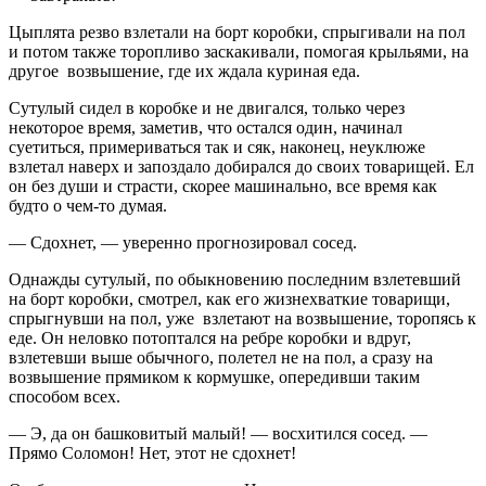
Цыплята резво взлетали на борт коробки, спрыгивали на пол
и потом также торопливо заскакивали, помогая крыльями, на
другое возвышение, где их ждала куриная еда.
Сутулый сидел в коробке и не двигался, только через
некоторое время, заметив, что остался один, начинал
суетиться, примериваться так и сяк, наконец, неуклюже
взлетал наверх и запоздало добирался до своих товарищей. Ел
он без души и страсти, скорее машинально, все время как
будто о чем-то думая.
— Сдохнет, — уверенно прогнозировал сосед.
Однажды сутулый, по обыкновению последним взлетевший
на борт коробки, смотрел, как его жизнехваткие товарищи,
спрыгнувши на пол, уже взлетают на возвышение, торопясь к
еде. Он неловко потоптался на ребре коробки и вдруг,
взлетевши выше обычного, полетел не на пол, а сразу на
возвышение прямиком к кормушке, опередивши таким
способом всех.
— Э, да он башковитый малый! — восхитился сосед. —
Прямо Соломон! Нет, этот не сдохнет!