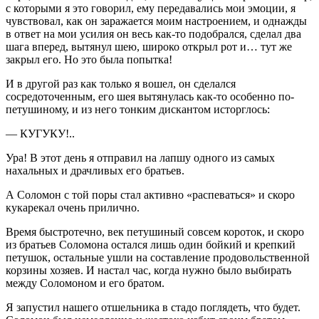
с которыми я это говорил, ему передавались мои эмоции, я
чувствовал, как он заражается моим настроением, и однажды
в ответ на мои усилия он весь как-то подобрался, сделал два
шага вперед, вытянул шею, широко открыл рот и… тут же
закрыл его. Но это была попытка!
И в другой раз как только я вошел, он сделался
сосредоточенным, его шея вытянулась как-то особенно по-
петушиному, и из него тонким дискантом исторглось:
— КУГУКУ!..
Ура! В этот день я отправил на лапшу одного из самых
нахальных и драчливых его братьев.
А Соломон с той поры стал активно «распеваться» и скоро
кукарекал очень прилично.
Время быстротечно, век петушиный совсем короток, и скоро
из братьев Соломона остался лишь один бойкий и крепкий
петушок, остальные ушли на составление продовольственной
корзины хозяев. И настал час, когда нужно было выбирать
между Соломоном и его братом.
Я запустил нашего отшельника в стадо поглядеть, что будет.