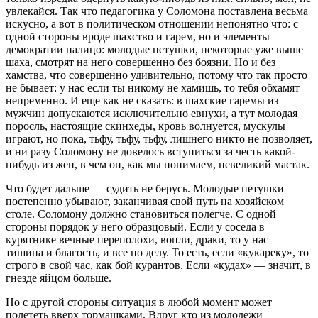
увлекайся. Так что педагогика у Соломона поставлена весьма
искусно, а вот в политическом отношении непонятно что: с
одной стороны вроде шахство и гарем, но и элементы
демократии налицо: молодые петушки, некоторые уже выше
шаха, смотрят на него совершенно без боязни. Но и без
хамства, что совершенно удивительно, потому что так просто
не бывает: у нас если ты никому не хамишь, то тебя обхамят
непременно. И еще как не сказать: в шахские гаремы из
мужчин допускаются исключительно евнухи, а тут молодая
поросль, настоящие скинхеды, кровь волнуется, мускулы
играют, но пока, тьфу, тьфу, тьфу, лишнего никто не позволяет,
и ни разу Соломону не довелось вступиться за честь какой-
нибудь из жен, в чем он, как мы понимаем, невеликий мастак.
Что будет дальше — судить не берусь. Молодые петушки
постепенно убывают, заканчивая свой путь на хозяйском
столе. Соломону должно становиться полегче. С одной
стороны порядок у него образцовый. Если у соседа в
курятнике вечные переполохи, вопли, драки, то у нас —
тишина и благость, и все по делу. То есть, если «кукареку», то
строго в свой час, как бой курантов. Если «кудах» — значит, в
гнезде яйцом больше.
Но с другой стороны ситуация в любой момент может
полететь вверх тормашками. Вдруг кто из молодежи