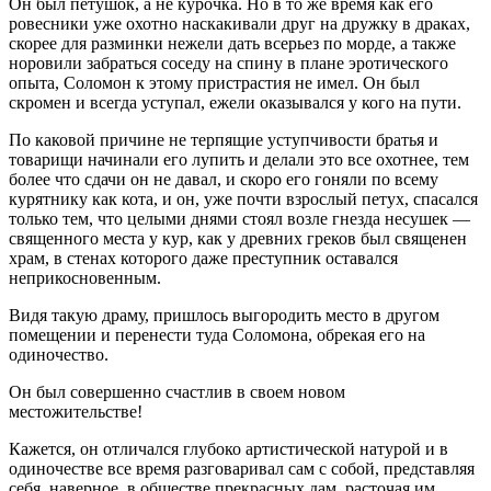
Он был петушок, а не курочка. Но в то же время как его
ровесники уже охотно наскакивали друг на дружку в драках,
скорее для разминки нежели дать всерьез по морде, а также
норовили забраться соседу на спину в плане эротического
опыта, Соломон к этому пристрастия не имел. Он был
скромен и всегда уступал, ежели оказывался у кого на пути.
По каковой причине не терпящие уступчивости братья и
товарищи начинали его лупить и делали это все охотнее, тем
более что сдачи он не давал, и скоро его гоняли по всему
курятнику как кота, и он, уже почти взрослый петух, спасался
только тем, что целыми днями стоял возле гнезда несушек —
священного места у кур, как у древних греков был священен
храм, в стенах которого даже преступник оставался
неприкосновенным.
Видя такую драму, пришлось выгородить место в другом
помещении и перенести туда Соломона, обрекая его на
одиночество.
Он был совершенно счастлив в своем новом
местожительстве!
Кажется, он отличался глубоко артистической натурой и в
одиночестве все время разговаривал сам с собой, представляя
себя, наверное, в обществе прекрасных дам, расточая им