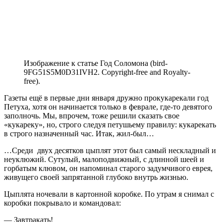
Изображение к статье Год Соломона (bird-
9FG51S5M0D31IVH2. Copyright-free and Royalty-
free).
Газеты ещё в первые дни января дружно прокукарекали год
Петуха, хотя он начинается только в феврале, где-то девятого
заполночь. Мы, впрочем, тоже решили сказать свое
«кукареку», но, строго следуя петушьему правилу: кукарекать
в строго назначенный час. Итак, жил-был…
…Среди двух десятков цыплят этот был самый нескладный и
неуклюжий. Сутулый, малоподвижный, с длинной шеей и
горбатым клювом, он напоминал старого задумчивого еврея,
живущего своей запрятанной глубоко внутрь жизнью.
Цыплята ночевали в картонной коробке. По утрам я снимал с
коробки покрывало и командовал:
— Завтракать!