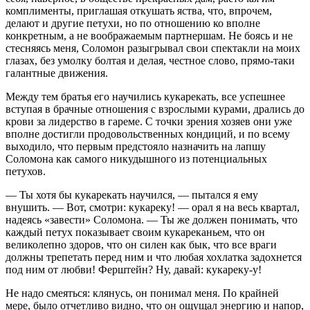
комплименты, приглашая откушать яства, что, впрочем,
делают и другие петухи, но по отношению ко вполне
конкретным, а не воображаемым партнершам. Не боясь и не
стесняясь меня, Соломон разыгрывал свои спектакли на моих
глазах, без умолку болтая и делая, честное слово, прямо-таки
галантные движения.
Между тем братья его научились кукарекать, все успешнее
вступая в брачные отношения с взрослыми курами, дрались до
крови за лидерство в гареме. С точки зрения хозяев они уже
вполне достигли продовольственных кондиций, и по всему
выходило, что первым предстояло назначить на лапшу
Соломона как самого никудышного из потенциальных
петухов.
— Ты хотя бы кукарекать научился, — пытался я ему
внушить. — Вот, смотри: кукареку! — орал я на весь квартал,
надеясь «завести» Соломона. — Ты же должен понимать, что
каждый петух показывает своим кукареканьем, что он
великолепно здоров, что он силен как бык, что все враги
должны трепетать перед ним и что любая хохлатка задохнется
под ним от любви! Ферштейн? Ну, давай: кукареку-у!
Не надо смеяться: клянусь, он понимал меня. По крайней
мере, было отчетливо видно, что он ощущал энергию и напор,