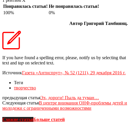
1 рейтинг
X
Понравилась статья!
Не понравилась статья!
100%
0%
Автор Григорий Тамбиянц.
If you have found a spelling error, please, notify us by selecting that
text and
tap
on selected text.
Источник
Газета «Антиспрут», № 52 (1211), 29 декабря 2016 г.
Теги
творчество
предыдущая статья
Эх, дороги! Пыль да туман…
Следующая статья
В центре внимания ОНФ-проблемы детей и
молодежи с ограниченными возможностями
Схожие статьи
Больше статей