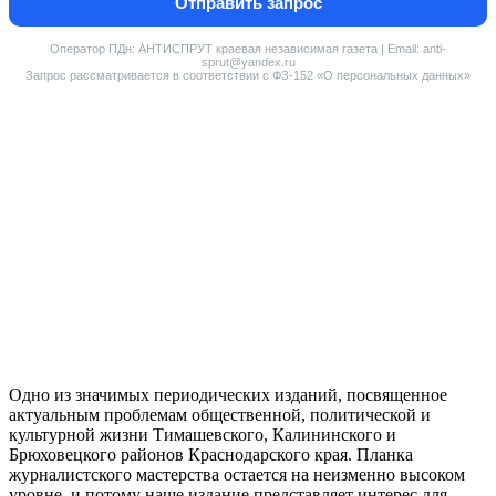
Отправить запрос
Оператор ПДн: АНТИСПРУТ краевая независимая газета | Email: anti-
sprut@yandex.ru
Запрос рассматривается в соответствии с ФЗ-152 «О персональных данных»
Одно из значимых периодических изданий, посвященное
актуальным проблемам общественной, политической и
культурной жизни Тимашевского, Калининского и
Брюховецкого районов Краснодарского края. Планка
журналистского мастерства остается на неизменно высоком
уровне, и потому наше издание представляет интерес для