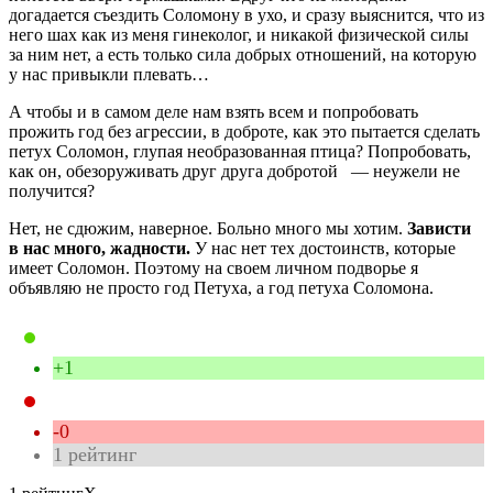
догадается съездить Соломону в ухо, и сразу выяснится, что из
него шах как из меня гинеколог, и никакой физической силы
за ним нет, а есть только сила добрых отношений, на которую
у нас привыкли плевать…
А чтобы и в самом деле нам взять всем и попробовать
прожить год без агрессии, в доброте, как это пытается сделать
петух Соломон, глупая необразованная птица? Попробовать,
как он, обезоруживать друг друга добротой — неужели не
получится?
Нет, не сдюжим, наверное. Больно много мы хотим.
Зависти
в нас много, жадности.
У нас нет тех достоинств, которые
имеет Соломон. Поэтому на своем личном подворье я
объявляю не просто год Петуха, а год петуха Соломона.
+1
-0
1
рейтинг