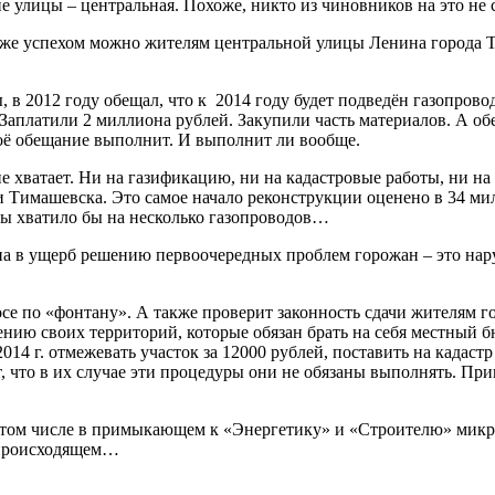
ние улицы – центральная. Похоже, никто из чиновников на это н
 же успехом можно жителям центральной улицы Ленина города Ти
 в 2012 году обещал, что к 2014 году будет подведён газопров
. Заплатили 2 миллиона рублей. Закупили часть материалов. А о
своё обещание выполнит. И выполнит ли вообще.
е хватает. Ни на газификацию, ни на кадастровые работы, ни на 
 Тимашевска. Это самое начало реконструкции оценено в 34 ми
ммы хватило бы на несколько газопроводов…
на в ущерб решению первоочередных проблем горожан – это нар
осе по «фонтану». А также проверит законность сдачи жителям г
ению своих территорий, которые обязан брать на себя местный 
4 г. отмежевать участок за 12000 рублей, поставить на кадастр 
 что в их случае эти процедуры они не обязаны выполнять. При
В том числе в примыкающем к «Энергетику» и «Строителю» микр
в происходящем…