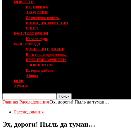
НОВОСТИ
ПОЛИТИКА
ЭКОЛОГИЯ
Общество и власть
НАШИ ДОСТИЖЕНИЯ
СПОРТ
РАССЛЕДОВАНИЯ
Из зала суда
ГЛАС НАРОДА
СОБЫТИЯ И ЛЮДИ
Есть такая профессия…
ПУТЕВЫЕ ЗАМЕТКИ
ТВОРЧЕСТВО
История района
Афиша
ОНФ
АРХИВ
Главная
Расследования
Эх, дороги! Пыль да туман…
Расследования
Эх, дороги! Пыль да туман…