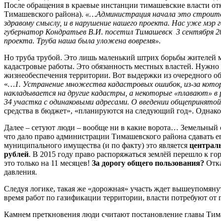
После обращения в краевые инстанции тимашевские власти отк
Тимашевского района).
«…Администрация начала это строитель
здравому смыслу, и в нарушение нашего проекта. Нас уже мэр 
губернатор Кондратьев В.И. посетил Тимашевск 3 сентября 20
проекта. Труба наша была уложена вовремя».
Но труба трубой. Это лишь маленький штрих борьбы жителей м
кадастровые работы. Это обязанность местных властей. Нужно
жизнеобеспечения территории. Вот выдержки из очередного об
«
…1. Устранение множества кадастровых ошибок, из-за которы
накладывается на другие кадастры, а некоторые «плавают» в реч
34 участка с одинаковыми адресами. О введении общепринятой
средства в бюджет», «планируются на следующий год». Однако 
Далее – сетуют люди – вообще ни в какие ворота… Земельный 
что дало право администрации Тимашевского района сдавать ег
муниципального имущества (и по факту) это является
централ
рублей
. В 2015 году право распоряжаться землёй перешло к г
это только на 11 месяцев!
За дорогу общего пользования?
Отка
давления.
Следуя логике, такая же «дорожная» участь ждет вышеупомянут
время работ по газификации территории, власти потребуют от 
Камнем преткновения люди считают постановление главы Тимаш