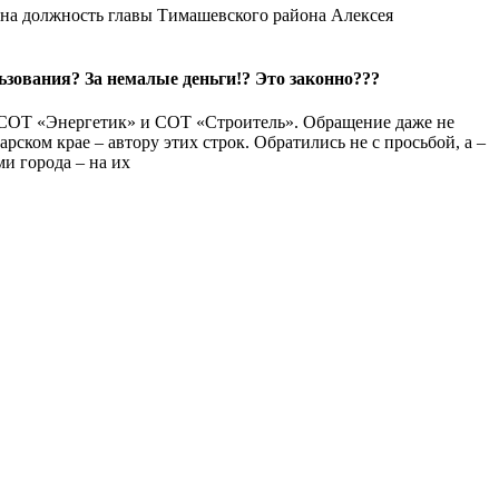
а на должность главы Тимашевского района Алексея
ьзования?
За немалые деньги!?
Это законно???
т СОТ «Энергетик» и СОТ «Строитель». Обращение даже не
ском крае – автору этих строк. Обратились не с просьбой, а –
и города – на их