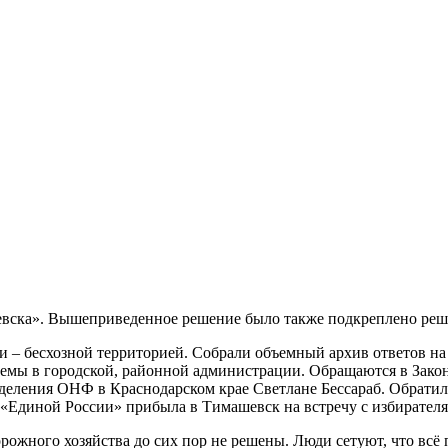
евска». Вышеприведенное решение было также подкреплено реше
и – бесхозной территорией. Собрали объемный архив ответов на
мы в городской, районной администрации. Обращаются в Законо
еления ОНФ в Краснодарском крае Светлане Бессараб. Обратилис
«Единой России» прибыла в Тимашевск на встречу с избирател
ожного хозяйства до сих пор не решены. Люди сетуют, что всё 