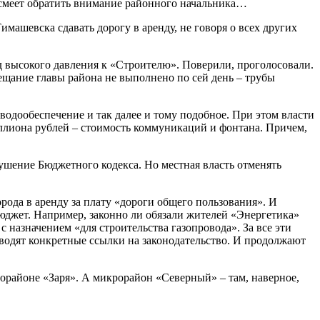
е смеет обратить внимание районного начальника…
машевска сдавать дорогу в аренду, не говоря о всех других
од высокого давления к «Строителю». Поверили, проголосовали.
бещание главы района не выполнено по сей день – трубы
водообеспечение и так далее и тому подобное. При этом власти
ллиона рублей – стоимость коммуникаций и фонтана. Причем,
ушение Бюджетного кодекса. Но местная власть отменять
орода в аренду за плату «дороги общего пользования». И
бюджет. Например, законно ли обязали жителей «Энергетика»
с назначением «для строительства газопровода». За все эти
водят конкретные ссылки на законодательство. И продолжают
орайоне «Заря». А микрорайон «Северный» – там, наверное,