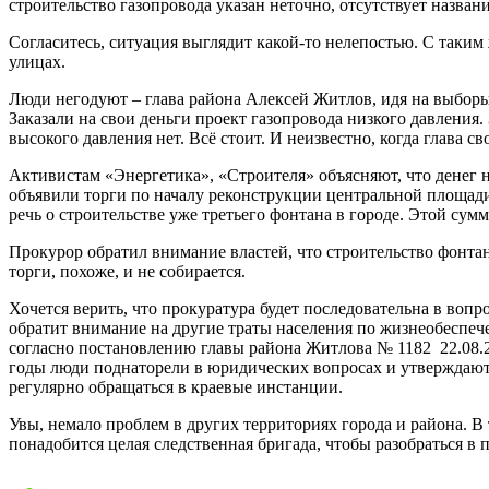
строительство газопровода указан неточно, отсутствует назва
Согласитесь, ситуация выглядит какой-то нелепостью. С таким
улицах.
Люди негодуют – глава района Алексей Житлов, идя на выборы,
Заказали на свои деньги проект газопровода низкого давления
высокого давления нет. Всё стоит. И неизвестно, когда глава 
Активистам «Энергетика», «Строителя» объясняют, что денег н
объявили торги по началу реконструкции центральной площади
речь о строительстве уже третьего фонтана в городе. Этой су
Прокурор обратил внимание властей, что строительство фонта
торги, похоже, и не собирается.
Хочется верить, что прокуратура будет последовательна в вопр
обратит внимание на другие траты населения по жизнеобеспеч
согласно постановлению главы района Житлова № 1182 22.08.201
годы люди поднаторели в юридических вопросах и утверждают,
регулярно обращаться в краевые инстанции.
Увы, немало проблем в других территориях города и района. 
понадобится целая следственная бригада, чтобы разобраться 