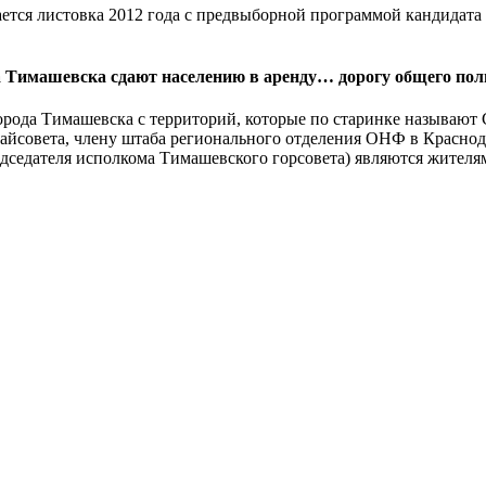
вается листовка 2012 года с предвыборной программой кандидат
да Тимашевска сдают населению в аренду…
дорогу общего пол
орода Тимашевска с территорий, которые по старинке называю
райсовета, члену штаба регионального отделения ОНФ в Краснодар
едседателя исполкома Тимашевского горсовета) являются жителям