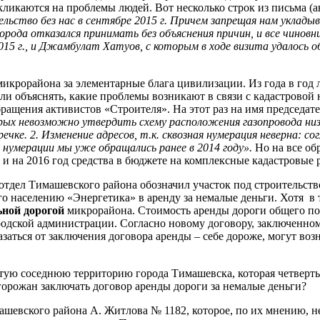
ликаются на проблемы людей. Вот несколько строк из письма (а
ство без нас в сентябре 2015 г. Причем запрещая нам укладыв
города отказался принимать без объяснения причин, и все чинов
15 г., и Джамбулат Хатуов, с которым в ходе визита удалось 
икрорайона за элементарные блага цивилизации. Из года в год
 ли объяснять, какие проблемы возникают в связи с кадастрово
ращения активистов «Строителя». На этот раз на имя председат
х невозможно утвердить схему расположения газопровода низко
ке. 2. Изменение адресов, т.к. сквозная нумерация неверна: сог
 нумерации мы уже обращались ранее в 2014 году».
Но на все об
и на 2016 год средства в бюджете на комплексные кадастровые 
отдел Тимашевского района обозначил участок под строительств
о населению «Энергетика» в аренду за немалые деньги. Хотя в т
ьной
дорогой
микрорайона. Стоимость аренды дороги общего пол
ородской администрации. Согласно новому договору, заключенном
заться от заключения договора аренды – себе дороже, могут во
ую соседнюю территорию города Тимашевска, которая четверть в
горожан заключать договор аренды дороги за немалые деньги?
евского района А. Житлова № 1182, которое, по их мнению, не 