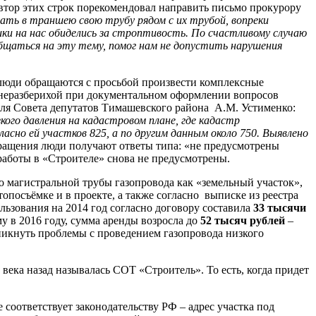
втор этих строк порекомендовал направить письмо прокурору
ать в траншею свою трубу рядом с их трубой, вопреки
ники на нас обиделись за строптивость. По счастливому случаю
общаться на эту тему, помог нам не допустить нарушения
 люди обращаются с просьбой произвести комплексные
й неразберихой при документальном оформлении вопросов
еля Совета депутатов Тимашевского района А.М. Устименко:
го давления на кадастровом плане, где кадастр
ласно ей участков 825, а по другим данным около 750. Выявлено
ращения люди получают ответы типа: «не предусмотрены
работы в «Строителе» снова не предусмотрены.
о магистральной трубы газопровода как «земельный участок»,
опосъёмке и в проекте, а также согласно выписке из реестра
ьзования на 2014 год согласно договору составила
33 тысячи
у в 2016 году, сумма аренды возросла до
52 тысяч рублей
–
зникнуть проблемы с проведением газопровода низкого
ека назад называлась СОТ «Строитель». То есть, когда придет
соответствует законодательству РФ – адрес участка под