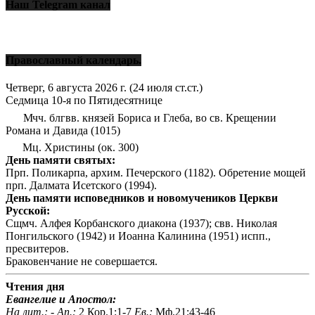
Наш Telegram канал
Православный календарь.
Четверг, 6 августа 2026 г.
(24 июля ст.ст.)
Седмица 10-я по Пятидесятнице
Мчч. блгвв. князей Бориса и Глеба, во св. Крещении
Романа и Давида (1015)
Мц. Христины (ок. 300)
День памяти святых:
Прп. Поликарпа, архим. Печерского (1182). Обретение мощей
прп. Далмата Исетского (1994).
День памяти исповедников и новомучеников Церкви
Русской:
Сщмч. Алфея Корбанского диакона (1937); свв. Николая
Понгильского (1942) и Иоанна Калинина (1951) испп.,
пресвитеров.
Браковенчание не совершается.
Чтения дня
Евангелие и Апостол:
На лит.: -
Ап.:
2 Кор.1:1-7
Ев.:
Мф.21:43-46