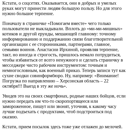
Кстати, о соцсетях. Оказывается, они в добрых и умелых
руках могут принести людям большую пользу. Но для этого
нужно большое терпение.
Поначалу в страничке «Помогаем вместе» чего только
пользователи не выкладывали. Вплоть до «ми-ми-мишных»
котиков и другой ерунды, мешающей главному: точному
информированию и поддержанию связи благотворительной
организации с ее сторонниками, партнерами, главное,
семьями воинов. Анастасии Ирхиной, проявляя терпение,
такт, но иногда и строгость, пришлось немало потрудиться,
чтобы избавиться от всего ненужного и сделать страничку в
месседжере чисто рабочим инструментом: точным и
немногословным, как военный приказ. Теперь записи тут как
сухие сводки совинформбюро. Ну, например: «Внимание!
Погрузка по направлению – Херсонская область – 22
октября!!! Выезд в эту же ночь».
Увидев это на своих смартфонах, родные наших бойцов, если
нужно передать им что-то скоропортящееся или
замороженное, пишут или звонят, уточняя, к какому часу
лучше подъехать с продуктами, чтоб подстроиться под
оказию.
Кстати, прием посылок здесь тоже уже отлажен до мелочей.