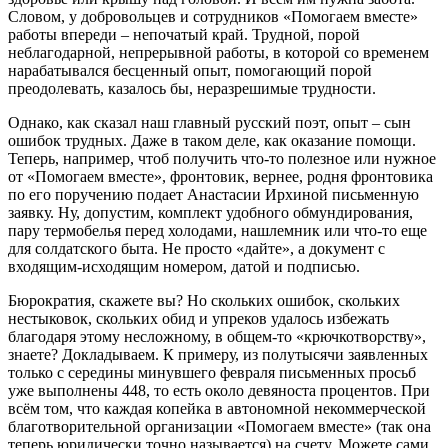
Словом, у добровольцев и сотрудников «Помогаем вместе»
работы впереди – непочатый край. Трудной, порой
неблагодарной, непрерывной работы, в которой со временем
нарабатывался бесценный опыт, помогающий порой
преодолевать, казалось бы, неразрешимые трудности.
Однако, как сказал наш главный русский поэт, опыт – сын
ошибок трудных. Даже в таком деле, как оказание помощи.
Теперь, например, чтоб получить что-то полезное или нужное
от «Помогаем вместе», фронтовик, вернее, родня фронтовика
по его поручению подает Анастасии Ирхиной письменную
заявку. Ну, допустим, комплект удобного обмундирования,
пару термобелья перед холодами, нашлемник или что-то еще
для солдатского быта. Не просто «дайте», а документ с
входящим-исходящим номером, датой и подписью.
Бюрократия, скажете вы? Но скольких ошибок, скольких
нестыковок, скольких обид и упреков удалось избежать
благодаря этому несложному, в общем-то «крючкотворству»,
знаете? Докладываем. К примеру, из полутысячи заявленных
только с середины минувшего февраля письменных просьб
уже выполнены 448, то есть около девяноста процентов. При
всём том, что каждая копейка в автономной некоммерческой
благотворительной организации «Помогаем вместе» (так она
теперь юридически точно называется) на счету. Можете сами