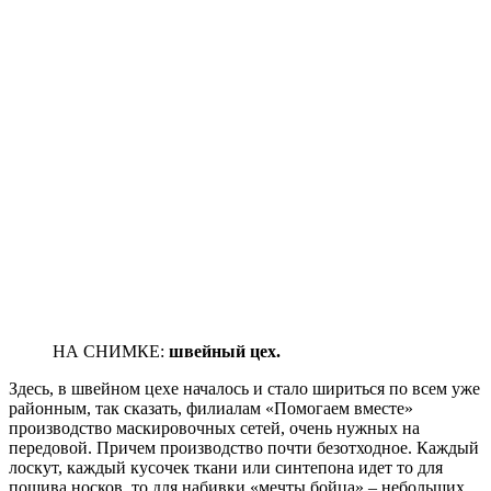
НА СНИМКЕ:
швейный цех.
Здесь, в швейном цехе началось и стало шириться по всем уже
районным, так сказать, филиалам «Помогаем вместе»
производство маскировочных сетей, очень нужных на
передовой. Причем производство почти безотходное. Каждый
лоскут, каждый кусочек ткани или синтепона идет то для
пошива носков, то для набивки «мечты бойца» – небольших