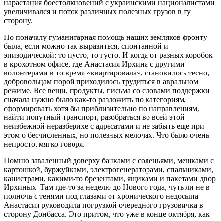
нарастания боестолкновений с украинскими националистами
увеличивался и поток различных полезных грузов в ту
сторону.
Но поначалу гуманитарная помощь наших земляков фронту
была, если можно так выразиться, спонтанной и
эпизодической: то пусто, то густо. И когда от разных коробок
в крохотном офисе, где Анастасия Ирхина с другими
волонтерами в то время «квартировала», становилось тесно,
добровольцам порой приходилось трудиться в авральном
режиме. Все вещи, продукты, письма со словами поддержки
сначала нужно было как-то разложить по категориям,
сформировать хотя бы приблизительно по направлениям,
найти попутный транспорт, разобраться во всей этой
неизбежной неразберихе с адресатами и не забыть еще при
этом о бесчисленных, но полезных мелочах. Что было очень
непросто, мягко говоря.
Помню заваленный доверху банками с соленьями, мешками с
картошкой, буржуйками, электрогенераторами, спальниками,
канистрами, какими-то брезентами, ящиками и пакетами двор
Ирхиных. Там где-то за неделю до Нового года, чуть ли не в
полночь с тенями под глазами от хронического недосыпа
Анастасия руководила погрузкой очередного грузовичка в
сторону Донбасса. Это притом, что уже в конце октября, как