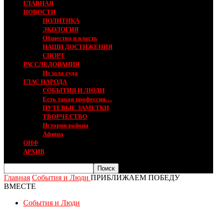
ГЛАВНАЯ
НОВОСТИ
ПОЛИТИКА
ЭКОЛОГИЯ
Общество и власть
НАШИ ДОСТИЖЕНИЯ
СПОРТ
РАССЛЕДОВАНИЯ
Из зала суда
ГЛАС НАРОДА
СОБЫТИЯ И ЛЮДИ
Есть такая профессия…
ПУТЕВЫЕ ЗАМЕТКИ
ТВОРЧЕСТВО
История района
Афиша
ОНФ
АРХИВ
Главная
События и Люди
ПРИБЛИЖАЕМ ПОБЕДУ
ВМЕСТЕ
События и Люди