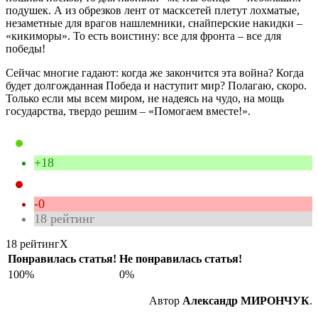
подушек. А из обрезков лент от масксетей плетут лохматые,
незаметные для врагов нашлемники, снайперские накидки –
«кикиморы». То есть воистину: все для фронта – все для
победы!
Сейчас многие гадают: когда же закончится эта война? Когда
будет долгожданная Победа и наступит мир? Полагаю, скоро.
Только если мы всем миром, не надеясь на чудо, на мощь
государства, твердо решим – «Помогаем вместе!».
+18
-0
18
рейтинг
18 рейтинг
X
Понравилась статья!
Не понравилась статья!
100%
0%
Автор
Александр МИРОНЧУК
.