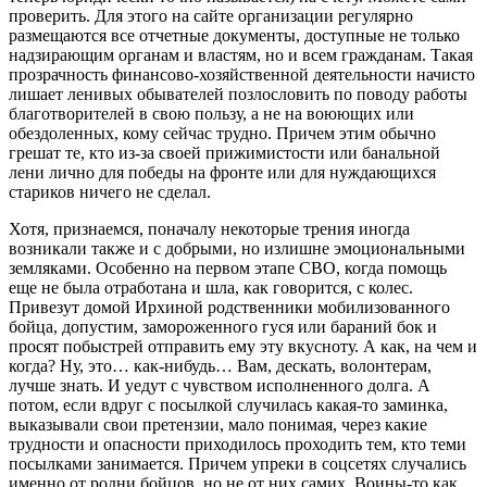
проверить. Для этого на сайте организации регулярно
размещаются все отчетные документы, доступные не только
надзирающим органам и властям, но и всем гражданам. Такая
прозрачность финансово-хозяйственной деятельности начисто
лишает ленивых обывателей позлословить по поводу работы
благотворителей в свою пользу, а не на воюющих или
обездоленных, кому сейчас трудно. Причем этим обычно
грешат те, кто из-за своей прижимистости или банальной
лени лично для победы на фронте или для нуждающихся
стариков ничего не сделал.
Хотя, признаемся, поначалу некоторые трения иногда
возникали также и с добрыми, но излишне эмоциональными
земляками. Особенно на первом этапе СВО, когда помощь
еще не была отработана и шла, как говорится, с колес.
Привезут домой Ирхиной родственники мобилизованного
бойца, допустим, замороженного гуся или бараний бок и
просят побыстрей отправить ему эту вкусноту. А как, на чем и
когда? Ну, это… как-нибудь… Вам, дескать, волонтерам,
лучше знать. И уедут с чувством исполненного долга. А
потом, если вдруг с посылкой случилась какая-то заминка,
выказывали свои претензии, мало понимая, через какие
трудности и опасности приходилось проходить тем, кто теми
посылками занимается. Причем упреки в соцсетях случались
именно от родни бойцов, но не от них самих. Воины-то как