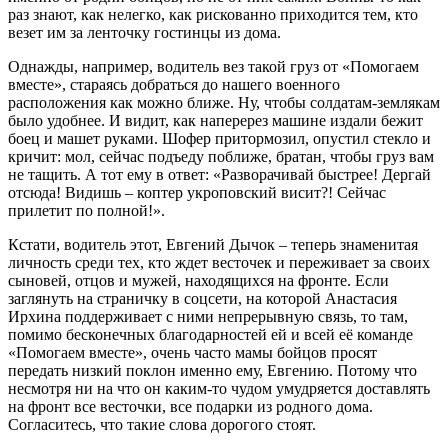
раз знают, как нелегко, как рискованно приходится тем, кто
везет им за ленточку гостинцы из дома.
Однажды, например, водитель вез такой груз от «Помогаем
вместе», стараясь добраться до нашего военного
расположения как можно ближе. Ну, чтобы солдатам-землякам
было удобнее. И видит, как наперерез машине издали бежит
боец и машет руками. Шофер притормозил, опустил стекло и
кричит: мол, сейчас подъеду поближе, братан, чтобы груз вам
не тащить. А тот ему в ответ: «Разворачивай быстрее! Дергай
отсюда! Видишь – коптер укроповский висит?! Сейчас
прилетит по полной!».
Кстати, водитель этот, Евгений Дычок – теперь знаменитая
личность среди тех, кто ждет весточек и переживает за своих
сыновей, отцов и мужей, находящихся на фронте. Если
заглянуть на страничку в соцсети, на которой Анастасия
Ирхина поддерживает с ними непрерывную связь, то там,
помимо бесконечных благодарностей ей и всей её команде
«Помогаем вместе», очень часто мамы бойцов просят
передать низкий поклон именно ему, Евгению. Потому что
несмотря ни на что он каким-то чудом умудряется доставлять
на фронт все весточки, все подарки из родного дома.
Согласитесь, что такие слова дорогого стоят.