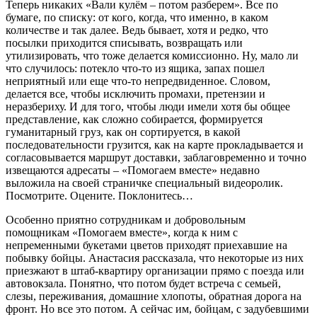
Теперь никаких «Вали кулём – потом разберем». Все по
бумаге, по списку: от кого, когда, что именно, в каком
количестве и так далее. Ведь бывает, хотя и редко, что
посылки приходится списывать, возвращать или
утилизировать, что тоже делается комиссионно. Ну, мало ли
что случилось: потекло что-то из ящика, запах пошел
неприятный или еще что-то непредвиденное. Словом,
делается все, чтобы исключить промахи, претензии и
неразбериху. И для того, чтобы люди имели хотя бы общее
представление, как сложно собирается, формируется
гуманитарный груз, как он сортируется, в какой
последовательности грузится, как на карте прокладывается и
согласовывается маршрут доставки, заблаговременно и точно
извещаются адресаты – «Помогаем вместе» недавно
выложила на своей страничке специальный видеоролик.
Посмотрите. Оцените. Поклонитесь…
Особенно приятно сотрудникам и добровольным
помощникам «Помогаем вместе», когда к ним с
непременными букетами цветов приходят приехавшие на
побывку бойцы. Анастасия рассказала, что некоторые из них
приезжают в штаб-квартиру организации прямо с поезда или
автовокзала. Понятно, что потом будет встреча с семьей,
слезы, переживания, домашние хлопоты, обратная дорога на
фронт. Но все это потом. А сейчас им, бойцам, с задубевшими