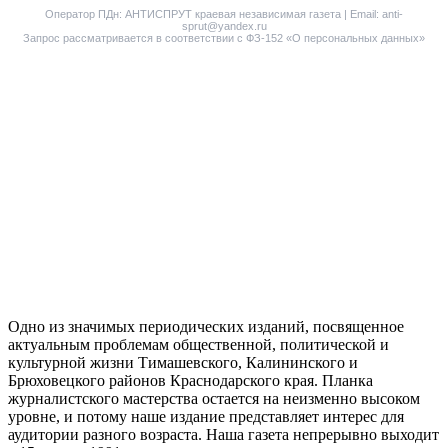
Оператор ПДн: АНТИСПРУТ краевая независимая газета | Email: anti-
sprut@yandex.ru
Запрос рассматривается в соответствии с ФЗ-152 «О персональных данных»
Одно из значимых периодических изданий, посвященное
актуальным проблемам общественной, политической и
культурной жизни Тимашевского, Калининского и
Брюховецкого районов Краснодарского края. Планка
журналистского мастерства остается на неизменно высоком
уровне, и потому наше издание представляет интерес для
аудитории разного возраста. Наша газета непрерывно выходит