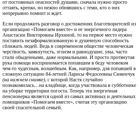
от постоянных опасностей душами, сначала нужно просто
оттаять, крепко, но нежно обнявшись с теми, кто о них
непрерывно помнит и ждет.
Если продолжить разговор о достижениях благотворителей из
организации «Помогаем вместе» и ее энергичного лидера
Анастасии Викторовны Ирхиной, то на первое место нужно
поставить незаформализованную и душевную способность
сближать людей. Ведь в современном обществе человеческая
черствость, замкнутость, эгоизм и равнодушие, увы, часто
стали обыденными, даже нормальными. И просто протянутая
рука помощи воспринимается попавшим в беду человеком
чем-то чудесным, волшебным. Как, например, для попавшей в
сложную ситуацию 84-летней Ларисы Федосеевны Сименчук
(на нижнем снимке)
, с которой Настя случайно
познакомилась…на кладбище, когда участвовала в субботнике
на уборке территории погоста. Теперь эта энергичная
пенсионерка является одной из самых активных и деятельных
помощников «Помогаем вместе», считая эту организацию
своей спасительной семьей.