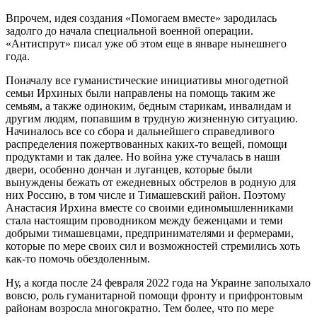
Впрочем, идея создания «Помогаем вместе» зародилась
задолго до начала специальной военной операции.
«Антиспрут» писал уже об этом еще в январе нынешнего
года.
Поначалу все гуманистические инициативы многодетной
семьи Ирхиных были направлены на помощь таким же
семьям, а также одиноким, бедным старикам, инвалидам и
другим людям, попавшим в трудную жизненную ситуацию.
Начиналось все со сбора и дальнейшего справедливого
распределения пожертвованных каких-то вещей, помощи
продуктами и так далее. Но война уже стучалась в наши
двери, особенно дончан и луганцев, которые были
вынуждены бежать от ежедневных обстрелов в родную для
них Россию, в том числе и Тимашевский район. Поэтому
Анастасия Ирхина вместе со своими единомышленниками
стала настоящим проводником между беженцами и теми
добрыми тимашевцами, предпринимателями и фермерами,
которые по мере своих сил и возможностей стремились хоть
как-то помочь обездоленным.
Ну, а когда после 24 февраля 2022 года на Украине заполыхало
вовсю, роль гуманитарной помощи фронту и прифронтовым
районам возросла многократно. Тем более, что по мере